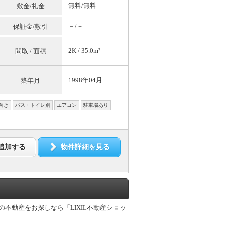
無料
/
無料
敷金/礼金
－/－
保証金/敷引
2K / 35.0m²
間取 / 面積
1998年04月
築年月
向き
バス・トイレ別
エアコン
駐車場あり
追加する
物件詳細を見る
の不動産をお探しなら「LIXIL不動産ショッ