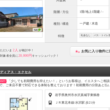
共益費
1階/地上1階建 / -
階層 / 方位
一戸建 / 木造
種別 / 構造
礼金なし
バス・トイレ
特徴
2人
ただいま
が検討中！
お気に入り物件に
20,000円
対象者全員に
キャッシュバック！
ディアス・エクセル
「少しでも初期費用を抑えたい！」というお客様は、イエスタへご相談くだ
INT!
で、ご来店不要で対応できる体制を整えております！初期費用の分割あと払い
岩手県奥州市水沢真城字東鶴巻
ＪＲ東北本線/水沢駅 歩21分