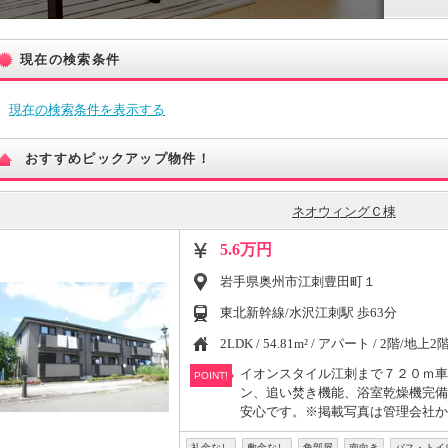
現在の検索条件
現在の検索条件を表示する
おすすめピックアップ物件！
ネオウィングＣ棟
5.6万円
岩手県奥州市江刺豊田町１
東北新幹線/水沢江刺駅 歩63分
2LDK / 54.81m² / アパート / 2階/地上2
イオンスタイル江刺まで７２０ｍ車
POINT!
ン、追い焚き機能、浴室乾燥機完備
安心です。※掲載写真は管理会社か
礼金なし
敷金なし
角部屋
南向き
バス・トイ