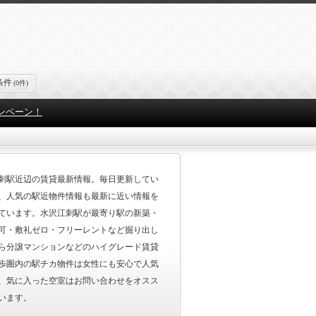
条件
(0件)
ンペーン！
刺駅近辺の賃貸最新情報。毎日更新してい
、人気の駅近物件情報も最新に近い情報を
ています。水沢江刺駅が最寄り駅の新築・
可・敷礼ゼロ・フリーレントなど掘り出し
ら分譲マンションなどのハイグレード賃貸
歩圏内の駅チカ物件は女性にも安心で人気
、気に入った空室はお問い合わせをオスス
います。