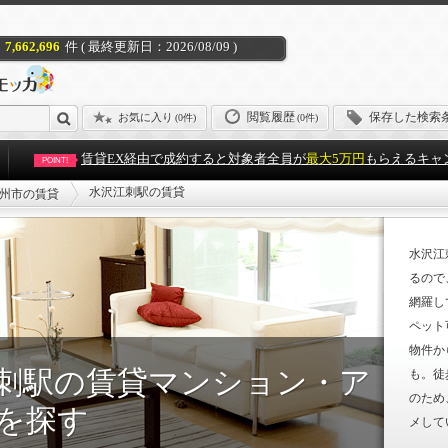
7,662,696
件 ( 最終更新日：2026/08/09 )
閲覧履歴
保存した検索
お気に入り
(
0件
)
(0件)
賃貸EX経由で成約すると対象者全員が
最大5万円
もらえるキャ
POINT!
水沢江刺駅の賃貸
州市の賃貸
水沢江
るので
網羅し
ペット
物件か
刺駅の賃貸マンション・ア
も。徒
のため
を探す
メして