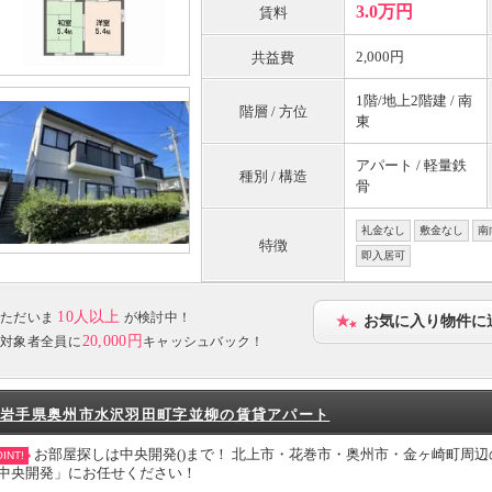
3.0万円
賃料
2,000円
共益費
1階/地上2階建 / 南
階層 / 方位
東
アパート / 軽量鉄
種別 / 構造
骨
礼金なし
敷金なし
南
特徴
即入居可
10人以上
ただいま
が検討中！
お気に入り物件に
20,000円
対象者全員に
キャッシュバック！
岩手県奥州市水沢羽田町字並柳の賃貸アパート
お部屋探しは中央開発()まで！ 北上市・花巻市・奥州市・金ヶ崎町周辺
INT!
中央開発」にお任せください！