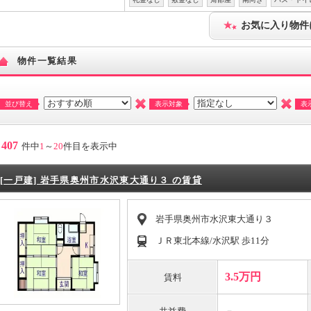
お気に入り物件
物件一覧結果
並び替え
表示対象
表
407
件中
1
～
20
件目を表示中
[一戸建] 岩手県奥州市水沢東大通り３ の賃貸
岩手県奥州市水沢東大通り３
ＪＲ東北本線/水沢駅 歩11分
3.5万円
賃料
－