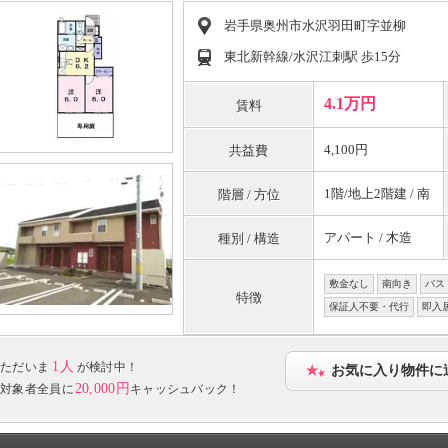
岩手県奥州市水沢羽田町字並柳
東北新幹線/水沢江刺駅 歩15分
4.1万円
賃料
4,100円
共益費
1階/地上2階建 / 南
階層 / 方位
アパート / 木造
種別 / 構造
敷金なし
南向き
バス
特徴
保証人不要・代行
即入
1人
ただいま
が検討中！
お気に入り物件に
20,000円
対象者全員に
キャッシュバック！