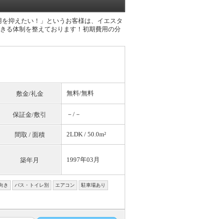
費用を抑えたい！」というお客様は、イエスタ
応できる体制を整えております！初期費用の分
無料
/
無料
敷金/礼金
－/－
保証金/敷引
2LDK / 50.0m²
間取 / 面積
1997年03月
築年月
向き
バス・トイレ別
エアコン
駐車場あり