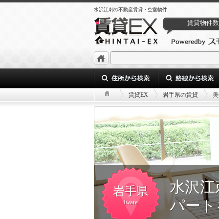
水沢江刺の不動産賃貸・空室物件
賃貸物件数
賃貸EX
岩手県の賃貸
奥
水沢江
岩手県
パート
Iwate