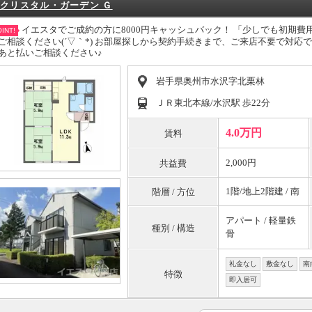
クリスタル・ガーデン Ｇ
イエスタでご成約の方に8000円キャッシュバック！ 「少しでも初期
INT!
ご相談ください(´▽｀*) お部屋探しから契約手続きまで、ご来店不要で対
あと払いご相談ください♪
岩手県奥州市水沢字北栗林
ＪＲ東北本線/水沢駅 歩22分
4.0万円
賃料
2,000円
共益費
1階/地上2階建 / 南
階層 / 方位
アパート / 軽量鉄
種別 / 構造
骨
礼金なし
敷金なし
南
特徴
即入居可