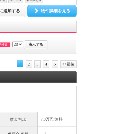
に追加する
物件詳細を見る
示件数
1
2
3
4
5
>>最後
7.0万円/
無料
敷金/礼金
－/－