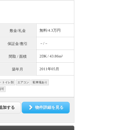
無料
/4.3万円
敷金/礼金
－/－
保証金/敷引
2DK / 43.86m²
間取 / 面積
2011年05月
築年月
・トイレ別
エアコン
駐車場あり
居可
追加する
物件詳細を見る