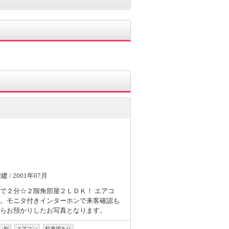
階建 / 2001年07月
で２分☆２階角部屋２ＬＤＫ！ エアコ
。モニタ付きインターホンで来客確認も
らお預かりしたお写真となります。
レ別
エアコン
駐車場あり