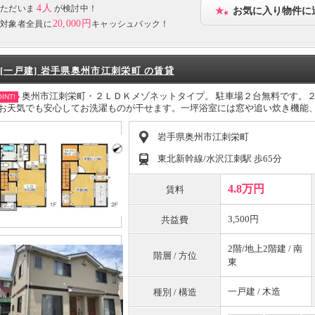
4人
ただいま
が検討中！
お気に入り物件に
20,000円
対象者全員に
キャッシュバック！
[一戸建] 岩手県奥州市江刺栄町 の賃貸
奥州市江刺栄町・２ＬＤＫメゾネットタイプ。 駐車場２台無料です。
INT!
お天気でも安心してお洗濯ものが干せます。一坪浴室には窓や追い炊き機能
岩手県奥州市江刺栄町
東北新幹線/水沢江刺駅 歩65分
4.8万円
賃料
3,500円
共益費
2階/地上2階建 / 南
階層 / 方位
東
一戸建 / 木造
種別 / 構造