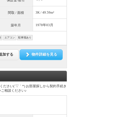
保証金/敷引
3K / 49.59m²
間取 / 面積
1978年03月
築年月
別
エアコン
駐車場あり
追加する
物件詳細を見る
さい(´▽｀*) お部屋探しから契約手続き
ご相談ください♪