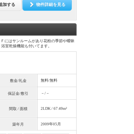
追加する
物件詳細を見る
２Ｆにはサンルームがあり花粉の季節や曖昧
、浴室乾燥機能も付いてます。
無料
/
無料
敷金/礼金
－/－
保証金/敷引
2LDK / 67.49m²
間取 / 面積
2009年05月
築年月