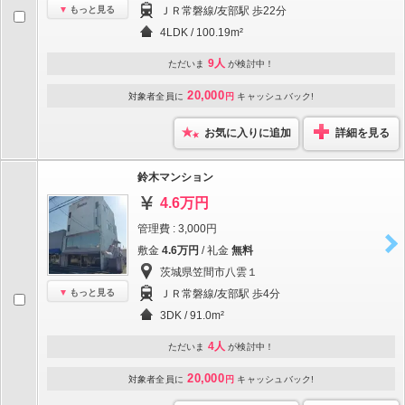
もっと見る
ＪＲ常磐線/友部駅 歩22分
4LDK / 100.19m²
9人
ただいま
が検討中！
20,000
対象者全員に
円
キャッシュバック!
お気に入りに追加
詳細を見る
鈴木マンション
4.6万円
管理費 : 3,000円
敷金
4.6万円
/ 礼金
無料
茨城県笠間市八雲１
もっと見る
ＪＲ常磐線/友部駅 歩4分
3DK / 91.0m²
4人
ただいま
が検討中！
20,000
対象者全員に
円
キャッシュバック!