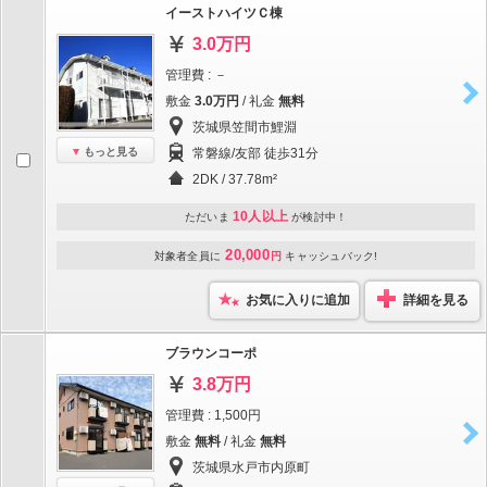
イーストハイツＣ棟
3.0万円
管理費 : －
敷金
3.0万円
/ 礼金
無料
茨城県笠間市鯉淵
もっと見る
常磐線/友部 徒歩31分
2DK / 37.78m²
10人以上
ただいま
が検討中！
20,000
対象者全員に
円
キャッシュバック!
お気に入りに追加
詳細を見る
ブラウンコーポ
3.8万円
管理費 : 1,500円
敷金
無料
/ 礼金
無料
茨城県水戸市内原町