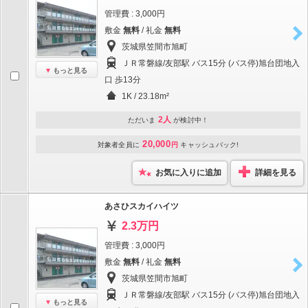
管理費 : 3,000円
敷金
無料
/ 礼金
無料
茨城県笠間市旭町
ＪＲ常磐線/友部駅 バス15分 (バス停)旭台団地入
もっと見る
口 歩13分
1K / 23.18m²
2人
ただいま
が検討中！
20,000
対象者全員に
円
キャッシュバック!
お気に入りに追加
詳細を見る
あさひスカイハイツ
2.3万円
管理費 : 3,000円
敷金
無料
/ 礼金
無料
茨城県笠間市旭町
ＪＲ常磐線/友部駅 バス15分 (バス停)旭台団地入
もっと見る