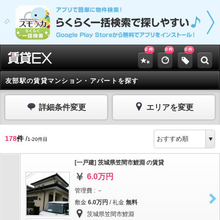
0
0
0
件
件
件
友部駅の賃貸マンション・アパートを探す
詳細条件変更
エリアを変更
178
件
/
1-20件目
[一戸建] 茨城県笠間市鯉淵 の賃貸
6.0万円
管理費 : －
敷金
6.0万円
/ 礼金
無料
茨城県笠間市鯉淵