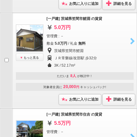
お気に入りに追加
詳細を見る
[一戸建] 茨城県笠間市鯉淵 の賃貸
5.0万円
管理費 : －
敷金
5.0万円
/ 礼金
無料
茨城県笠間市鯉淵
もっと見る
ＪＲ常磐線/友部駅 歩32分
3K / 52.17m²
8人
ただいま
が検討中！
20,000
対象者全員に
円
キャッシュバック!
お気に入りに追加
詳細を見る
[一戸建] 茨城県笠間市住吉 の賃貸
5.5万円
管理費 : －