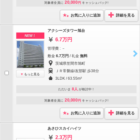
20,000
対象者全員に
円
キャッシュバック!
お気に入りに追加
詳細を見る
アクシーズタワー旭台
NEW！
6.7万円
管理費 : －
敷金
6.7万円
/ 礼金
無料
茨城県笠間市旭町
ＪＲ常磐線/友部駅 歩38分
もっと見る
3LDK / 63.55m²
8人
ただいま
が検討中！
20,000
対象者全員に
円
キャッシュバック!
お気に入りに追加
詳細を見る
あさひスカイハイツ
2.3万円