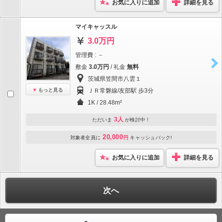
お気に入りに追加
詳細を見る
マイキャッスル
3.0万円
管理費 : －
敷金
3.0万円
/ 礼金
無料
茨城県笠間市八雲１
もっと見る
ＪＲ常磐線/友部駅 歩3分
1K / 28.48m²
3人
ただいま
が検討中！
20,000
対象者全員に
円
キャッシュバック!
お気に入りに追加
詳細を見る
次へ