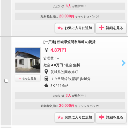
8人
ただいま
が検討中！
20,000
対象者全員に
円
キャッシュバック!
お気に入りに追加
詳細を見る
[一戸建] 茨城県笠間市旭町 の賃貸
4.8万円
管理費 : －
敷金
4.8万円
/ 礼金
無料
茨城県笠間市旭町
もっと見る
ＪＲ常磐線/友部駅 歩46分
3K / 44.6m²
3人
ただいま
が検討中！
20,000
対象者全員に
円
キャッシュバック!
お気に入りに追加
詳細を見る