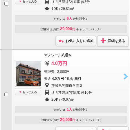
もっと見る
ＪＲ常磐線/内原駅 歩8分
1DK / 29.81m²
6人
ただいま
が検討中！
20,000
対象者全員に
円
キャッシュバック!
お気に入りに追加
詳細を見る
マノワール八雲A
4.0万円
管理費 : 2,000円
敷金
4.0万円
/ 礼金
無料
茨城県笠間市八雲２
もっと見る
ＪＲ常磐線/友部駅 歩10分
2DK / 40.67m²
1人
ただいま
が検討中！
20,000
対象者全員に
円
キャッシュバック!