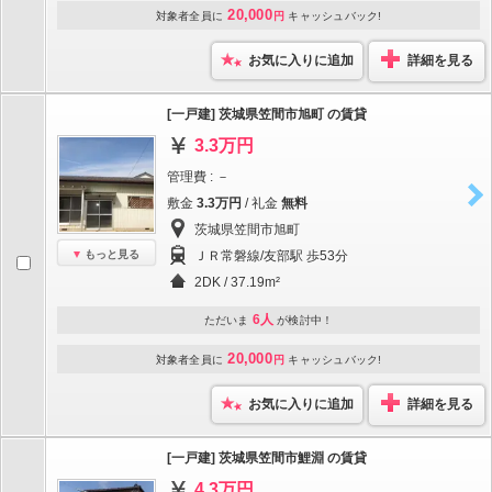
20,000
対象者全員に
円
キャッシュバック!
お気に入りに追加
詳細を見る
[一戸建] 茨城県笠間市旭町 の賃貸
3.3万円
管理費 : －
敷金
3.3万円
/ 礼金
無料
茨城県笠間市旭町
もっと見る
ＪＲ常磐線/友部駅 歩53分
2DK / 37.19m²
6人
ただいま
が検討中！
20,000
対象者全員に
円
キャッシュバック!
お気に入りに追加
詳細を見る
[一戸建] 茨城県笠間市鯉淵 の賃貸
4.3万円