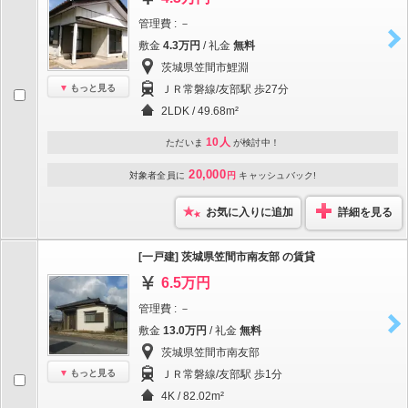
管理費 : －
敷金
4.3万円
/ 礼金
無料
茨城県笠間市鯉淵
もっと見る
ＪＲ常磐線/友部駅 歩27分
2LDK / 49.68m²
10人
ただいま
が検討中！
20,000
対象者全員に
円
キャッシュバック!
お気に入りに追加
詳細を見る
[一戸建] 茨城県笠間市南友部 の賃貸
6.5万円
管理費 : －
敷金
13.0万円
/ 礼金
無料
茨城県笠間市南友部
もっと見る
ＪＲ常磐線/友部駅 歩1分
4K / 82.02m²