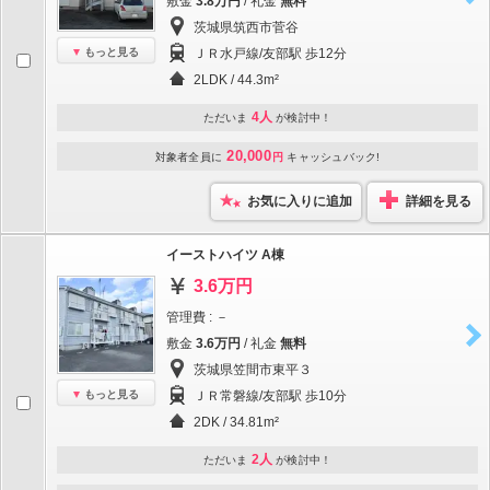
敷金
3.8万円
/ 礼金
無料
茨城県筑西市菅谷
もっと見る
ＪＲ水戸線/友部駅 歩12分
2LDK / 44.3m²
4人
ただいま
が検討中！
20,000
対象者全員に
円
キャッシュバック!
お気に入りに追加
詳細を見る
イーストハイツ A棟
3.6万円
管理費 : －
敷金
3.6万円
/ 礼金
無料
茨城県笠間市東平３
もっと見る
ＪＲ常磐線/友部駅 歩10分
2DK / 34.81m²
2人
ただいま
が検討中！