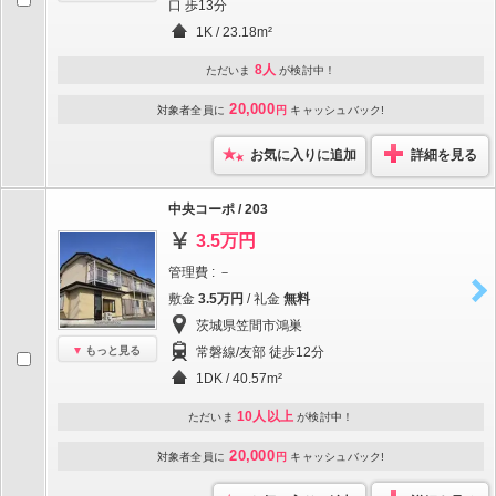
口 歩13分
1K / 23.18m²
8人
ただいま
が検討中！
20,000
対象者全員に
円
キャッシュバック!
お気に入りに追加
詳細を見る
中央コーポ / 203
3.5万円
管理費 : －
敷金
3.5万円
/ 礼金
無料
茨城県笠間市鴻巣
もっと見る
常磐線/友部 徒歩12分
1DK / 40.57m²
10人以上
ただいま
が検討中！
20,000
対象者全員に
円
キャッシュバック!