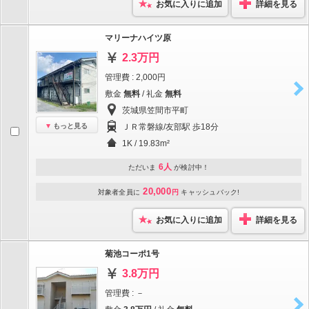
お気に入りに追加
詳細を見る
マリーナハイツ原
2.3万円
管理費 : 2,000円
敷金
無料
/ 礼金
無料
茨城県笠間市平町
もっと見る
ＪＲ常磐線/友部駅 歩18分
1K / 19.83m²
6人
ただいま
が検討中！
20,000
対象者全員に
円
キャッシュバック!
お気に入りに追加
詳細を見る
菊池コーポ1号
3.8万円
管理費 : －