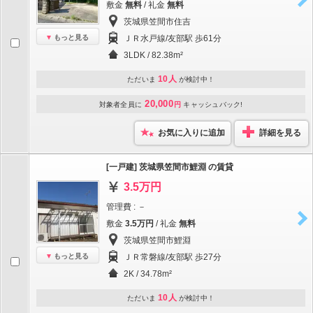
敷金
無料
/ 礼金
無料
茨城県笠間市住吉
もっと見る
ＪＲ水戸線/友部駅 歩61分
3LDK / 82.38m²
10人
ただいま
が検討中！
20,000
対象者全員に
円
キャッシュバック!
お気に入りに追加
詳細を見る
[一戸建] 茨城県笠間市鯉淵 の賃貸
3.5万円
管理費 : －
敷金
3.5万円
/ 礼金
無料
茨城県笠間市鯉淵
もっと見る
ＪＲ常磐線/友部駅 歩27分
2K / 34.78m²
10人
ただいま
が検討中！