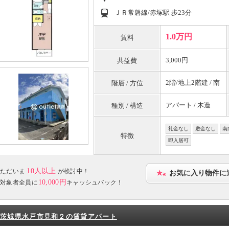
ＪＲ常磐線/赤塚駅 歩23分
1.0万円
賃料
3,000円
共益費
2階/地上2階建 / 南
階層 / 方位
アパート / 木造
種別 / 構造
礼金なし
敷金なし
南
特徴
即入居可
10人以上
ただいま
が検討中！
お気に入り物件に
10,000円
対象者全員に
キャッシュバック！
茨城県水戸市見和２の賃貸アパート