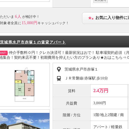
6人
ただいま
が検討中！
お気に入り物件に
15,000円
対象者全員に
キャッシュバック！
茨城県水戸市赤塚１の賃貸アパート
仲介手数料０円！クレカ決済可！最新状況はおで！ 駐車場契約必須（
INT!
地集合！契約来店不要！初期費用を抑えたい方のプランあり★おはこちら⇒
茨城県水戸市赤塚１
ＪＲ常磐線/赤塚駅 歩10分
2.4万円
賃料
3,000円
共益費
1階/地上2階建 / 南
階層 / 方位
アパート / 軽量鉄