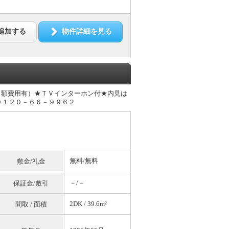
追加する
物件詳細を見る
月額費用有）★ＴＶインターホン付★内見は
０１２０－６６－９９６２
無料
/
無料
敷金/礼金
－/－
保証金/敷引
2DK / 39.6m²
間取 / 面積