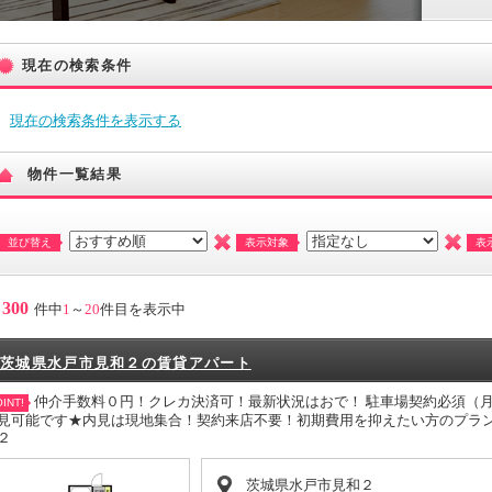
現在の検索条件
現在の検索条件を表示する
物件一覧結果
並び替え
表示対象
表
300
件中
1
～
20
件目を表示中
茨城県水戸市見和２の賃貸アパート
仲介手数料０円！クレカ決済可！最新状況はおで！ 駐車場契約必須（
INT!
見可能です★内見は現地集合！契約来店不要！初期費用を抑えたい方のプラ
２
茨城県水戸市見和２