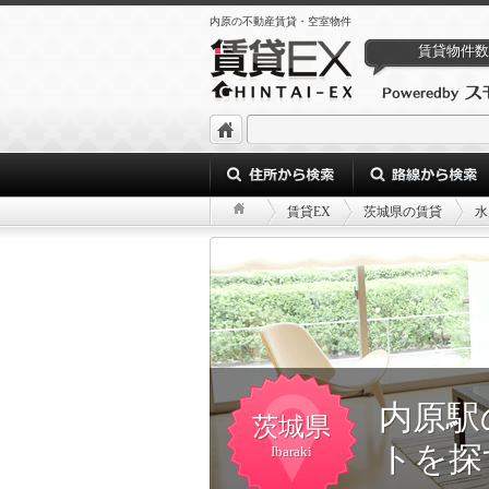
内原の不動産賃貸・空室物件
賃貸物件数
賃貸EX
茨城県の賃貸
水
内原駅
茨城県
トを探
Ibaraki