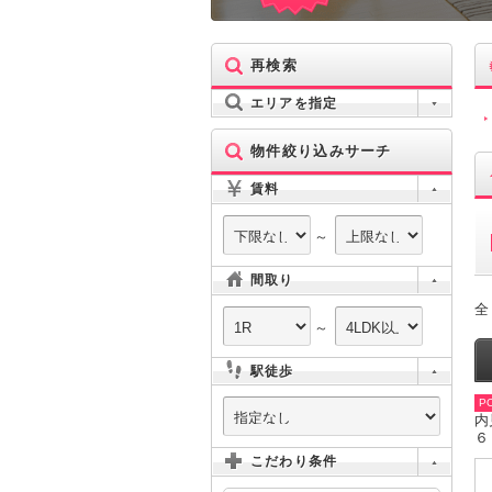
再検索
エリアを指定
物件絞り込みサーチ
賃料
～
間取り
全
～
駅徒歩
PO
内
６
こだわり条件