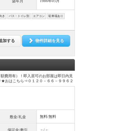
1986年05月
築年月
向き
バス・トイレ別
エアコン
駐車場あり
追加する
物件詳細を見る
月額費用有）！即入居可のお部屋は即日内見
り★おはこちら⇒０１２０－６６－９９６２
無料
/
無料
敷金/礼金
－/－
保証金/敷引