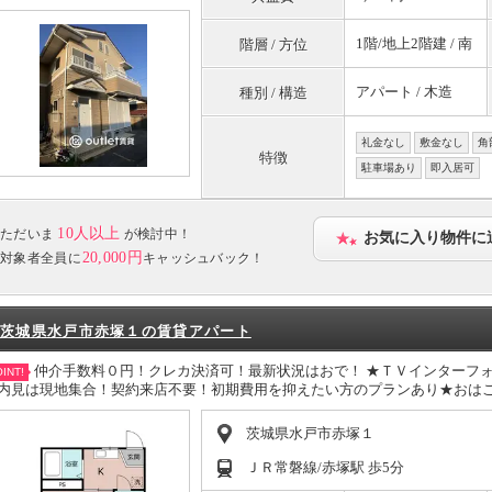
1階/地上2階建 / 南
階層 / 方位
アパート / 木造
種別 / 構造
礼金なし
敷金なし
角
特徴
駐車場あり
即入居可
10人以上
ただいま
が検討中！
お気に入り物件に
20,000円
対象者全員に
キャッシュバック！
茨城県水戸市赤塚１の賃貸アパート
仲介手数料０円！クレカ決済可！最新状況はおで！ ★ＴＶインターフ
INT!
内見は現地集合！契約来店不要！初期費用を抑えたい方のプランあり★おは
茨城県水戸市赤塚１
ＪＲ常磐線/赤塚駅 歩5分