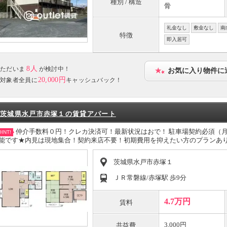
種別 / 構造
骨
礼金なし
敷金なし
南
特徴
即入居可
8人
ただいま
が検討中！
お気に入り物件に
20,000円
対象者全員に
キャッシュバック！
茨城県水戸市赤塚１の賃貸アパート
仲介手数料０円！クレカ決済可！最新状況はおで！ 駐車場契約必須（
INT!
能です★内見は現地集合！契約来店不要！初期費用を抑えたい方のプランあ
茨城県水戸市赤塚１
ＪＲ常磐線/赤塚駅 歩9分
4.7万円
賃料
3,000円
共益費