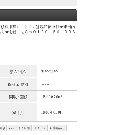
月額費用有）！トイレは洗浄便座付★即日内
あり★おはこちら⇒０１２０－６６－９９６
無料
/
無料
敷金/礼金
－/－
保証金/敷引
1R / 20.26m²
間取 / 面積
1986年03月
築年月
向き
バス・トイレ別
エアコン
駐車場あり