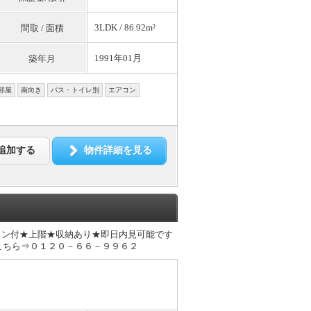
3LDK / 86.92m²
間取 / 面積
1991年01月
築年月
部屋
南向き
バス・トイレ別
エアコン
追加する
物件詳細を見る
ォン付★上階★収納あり★即日内見可能です
こちら⇒０１２０－６６－９９６２