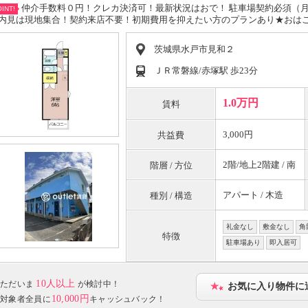
仲介手数料０円！クレカ決済可！最新状況はおで！ 駐車場契約必須（
INT!
内見は現地集合！契約来店不要！初期費用を抑えたい方のプランあり★おは
茨城県水戸市見和２
ＪＲ常磐線/赤塚駅 歩23分
1.0万円
賃料
3,000円
共益費
2階/地上2階建 / 南
階層 / 方位
アパート / 木造
種別 / 構造
礼金なし
敷金なし
角
特徴
駐車場あり
即入居可
10人以上
ただいま
が検討中！
お気に入り物件に
10,000円
対象者全員に
キャッシュバック！