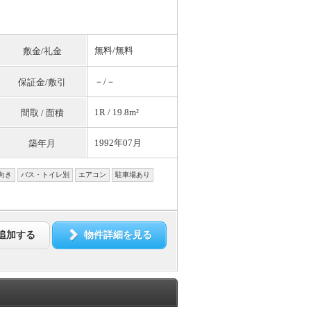
無料
/
無料
敷金/礼金
－/－
保証金/敷引
1R / 19.8m²
間取 / 面積
1992年07月
築年月
向き
バス・トイレ別
エアコン
駐車場あり
追加する
物件詳細を見る