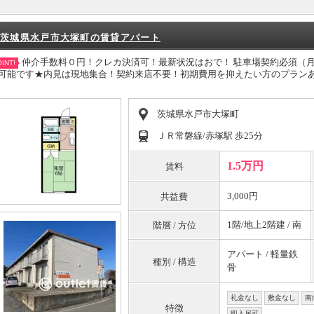
茨城県水戸市大塚町の賃貸アパート
仲介手数料０円！クレカ決済可！最新状況はおで！ 駐車場契約必須（
INT!
可能です★内見は現地集合！契約来店不要！初期費用を抑えたい方のプラン
茨城県水戸市大塚町
ＪＲ常磐線/赤塚駅 歩25分
1.5万円
賃料
3,000円
共益費
1階/地上2階建 / 南
階層 / 方位
アパート / 軽量鉄
種別 / 構造
骨
礼金なし
敷金なし
南
特徴
即入居可