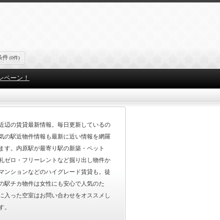
条件
(0件)
ンペーン！
近辺の賃貸最新情報。毎日更新しているの
気の駅近物件情報も最新に近い情報を網羅
ます。内原駅が最寄り駅の新築・ペット
礼ゼロ・フリーレントなど掘り出し物件か
マンションなどのハイグレード賃貸も。徒
の駅チカ物件は女性にも安心で人気のた
に入った空室はお問い合わせをオススメし
す。