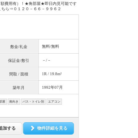
月額費用有）！★角部屋★即日内見可能です
こちら⇒０１２０－６６－９９６２
無料
/
無料
敷金/礼金
－/－
保証金/敷引
1R / 19.8m²
間取 / 面積
1992年07月
築年月
部屋
南向き
バス・トイレ別
エアコン
追加する
物件詳細を見る