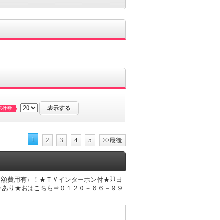
示件数
1
2
3
4
5
>>最後
月額費用有）！★ＴＶインターホン付★即日
ンあり★おはこちら⇒０１２０－６６－９９