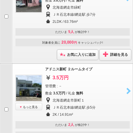
敷金
3.0万円
/ 礼金
無料
北海道網走市緑町
ＪＲ石北本線/網走駅 歩7分
2LDK / 63.76m²
5人
ただいま
が検討中！
20,000
対象者全員に
円
キャッシュバック!
お気に入りに追加
詳細を見る
アドニス新町 ２ルームタイプ
3.5万円
管理費 : －
敷金
3.5万円
/ 礼金
無料
北海道網走市新町１
もっと見る
ＪＲ石北本線/網走駅 歩5分
2K / 14.91m²
2人
ただいま
が検討中！