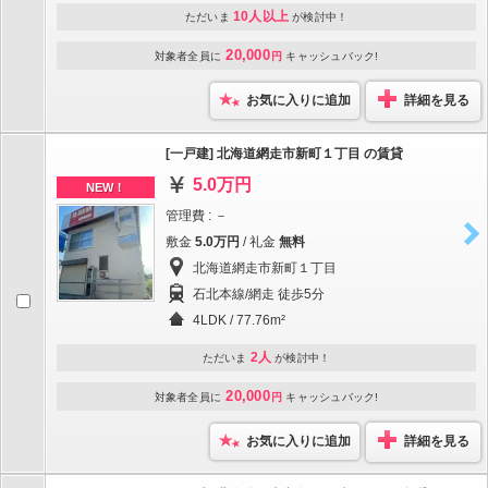
10人以上
ただいま
が検討中！
20,000
対象者全員に
円
キャッシュバック!
お気に入りに追加
詳細を見る
[一戸建] 北海道網走市新町１丁目 の賃貸
5.0万円
NEW！
管理費 : －
敷金
5.0万円
/ 礼金
無料
北海道網走市新町１丁目
石北本線/網走 徒歩5分
4LDK / 77.76m²
2人
ただいま
が検討中！
20,000
対象者全員に
円
キャッシュバック!
お気に入りに追加
詳細を見る