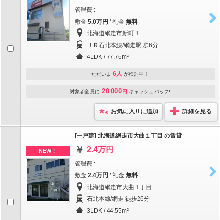
管理費 : －
敷金
5.0万円
/ 礼金
無料
北海道網走市新町１
ＪＲ石北本線/網走駅 歩6分
4LDK / 77.76m²
6人
ただいま
が検討中！
20,000
対象者全員に
円
キャッシュバック!
お気に入りに追加
詳細を見る
[一戸建] 北海道網走市大曲１丁目 の賃貸
2.4万円
NEW！
管理費 : －
敷金
2.4万円
/ 礼金
無料
北海道網走市大曲１丁目
石北本線/網走 徒歩26分
3LDK / 44.55m²