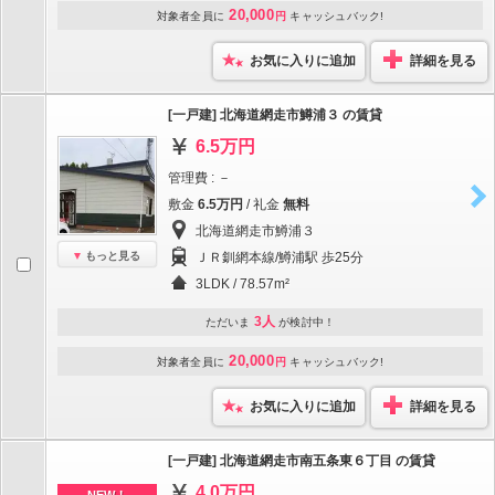
20,000
対象者全員に
円
キャッシュバック!
お気に入りに追加
詳細を見る
[一戸建] 北海道網走市鱒浦３ の賃貸
6.5万円
管理費 : －
敷金
6.5万円
/ 礼金
無料
北海道網走市鱒浦３
もっと見る
ＪＲ釧網本線/鱒浦駅 歩25分
3LDK / 78.57m²
3人
ただいま
が検討中！
20,000
対象者全員に
円
キャッシュバック!
お気に入りに追加
詳細を見る
[一戸建] 北海道網走市南五条東６丁目 の賃貸
4.0万円