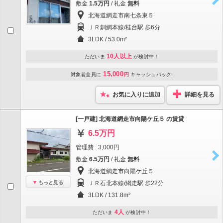
敷金
1.5万円
/ 礼金
無料
北海道網走市南七条東５
ＪＲ釧網本線/桂台駅 歩6分
3LDK / 53.0m²
10人以上
ただいま
が検討中！
15,000
対象者全員に
円
キャッシュバック!
お気に入りに追加
詳細を見る
[一戸建] 北海道網走市向陽ケ丘５ の賃貸
6.5万円
管理費 : 3,000円
敷金
6.5万円
/ 礼金
無料
北海道網走市向陽ケ丘５
もっと見る
ＪＲ石北本線/網走駅 歩22分
3LDK / 131.8m²
4人
ただいま
が検討中！