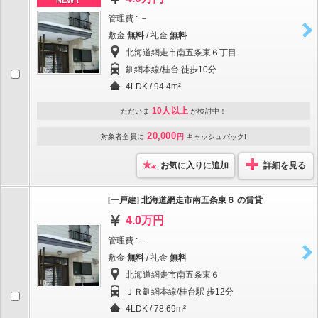
NEW！
管理費 : －
敷金
無料
/ 礼金
無料
北海道網走市南五条東６丁目
釧網本線/桂台 徒歩10分
4LDK / 94.4m²
10人以上
ただいま
が検討中！
20,000
対象者全員に
円
キャッシュバック!
お気に入りに追加
詳細を見る
[一戸建] 北海道網走市南五条東６ の賃貸
4.0万円
管理費 : －
敷金
無料
/ 礼金
無料
北海道網走市南五条東６
ＪＲ釧網本線/桂台駅 歩12分
4LDK / 78.69m²