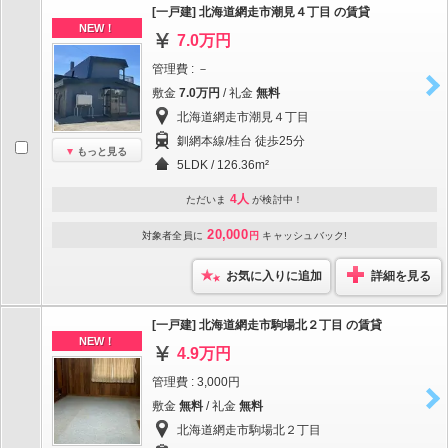
[一戸建] 北海道網走市潮見４丁目 の賃貸
NEW！
7.0万円
管理費 : －
敷金
7.0万円
/ 礼金
無料
北海道網走市潮見４丁目
釧網本線/桂台 徒歩25分
もっと見る
5LDK / 126.36m²
4人
ただいま
が検討中！
20,000
対象者全員に
円
キャッシュバック!
お気に入りに追加
詳細を見る
[一戸建] 北海道網走市駒場北２丁目 の賃貸
NEW！
4.9万円
管理費 : 3,000円
敷金
無料
/ 礼金
無料
北海道網走市駒場北２丁目