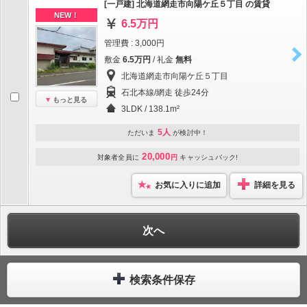
[一戸建] 北海道網走市向陽ケ丘５丁目 の賃貸
NEW！
6.5万円
管理費 : 3,000円
敷金
6.5万円
/ 礼金
無料
北海道網走市向陽ケ丘５丁目
石北本線/網走 徒歩24分
もっと見る
3LDK / 138.1m²
5人
ただいま
が検討中！
20,000
対象者全員に
円
キャッシュバック!
お気に入りに追加
詳細を見る
次へ
検索条件保存