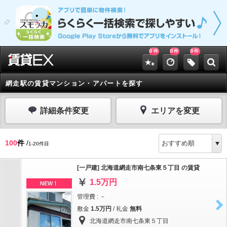
0
0
0
件
件
件
網走駅の賃貸マンション・アパートを探す
詳細条件変更
エリアを変更
100
件
/
1-20件目
[一戸建] 北海道網走市南七条東５丁目 の賃貸
1.5万円
NEW！
管理費 : －
敷金
1.5万円
/ 礼金
無料
北海道網走市南七条東５丁目