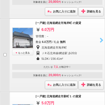
20,000
対象者全員に
円
キャッシュバック!
お気に入りに追加
詳細を見る
[一戸建] 北海道網走市海岸町 の賃貸
6.0万円
管理費 : －
敷金
6.0万円
/ 礼金
無料
北海道網走市海岸町
もっと見る
ＪＲ石北本線/網走駅 歩20分
5LDK / 156.41m²
7人
ただいま
が検討中！
20,000
対象者全員に
円
キャッシュバック!
お気に入りに追加
詳細を見る
[一戸建] 北海道網走市新町１ の賃貸
5.0万円