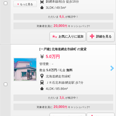
釧網本線/桂台 徒歩16分
もっと見る
3LDK / 49.5m²
6人
ただいま
が検討中！
20,000
対象者全員に
円
キャッシュバック!
お気に入りに追加
詳細を見る
[一戸建] 北海道網走市緑町 の賃貸
5.0万円
管理費 : －
敷金
5.0万円
/ 礼金
無料
北海道網走市緑町
ＪＲ石北本線/網走駅 歩7分
4LDK / 85.86m²
3人
ただいま
が検討中！
20,000
対象者全員に
円
キャッシュバック!