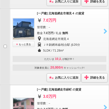
お気に入りに追加
詳細を見る
[一戸建] 北海道網走市潮見４ の賃貸
7.0万円
管理費 : －
敷金
7.0万円
/ 礼金
無料
北海道網走市潮見４
もっと見る
ＪＲ釧網本線/桂台駅 歩26分
5LDK / 71.28m²
10人
ただいま
が検討中！
20,000
対象者全員に
円
キャッシュバック!
お気に入りに追加
詳細を見る
[一戸建] 北海道網走市緑町 の賃貸
3.0万円
管理費 : －