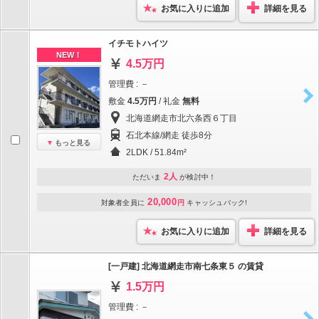
お気に入りに追加
詳細を見る
イチモトハイツ
NEW！
4.5万円
管理費 : －
敷金
4.5万円
/ 礼金
無料
北海道網走市北六条西６丁目
石北本線/網走 徒歩8分
もっと見る
2LDK / 51.84m²
2人
ただいま
が検討中！
20,000
対象者全員に
円
キャッシュバック!
お気に入りに追加
詳細を見る
[一戸建] 北海道網走市南七条東５ の賃貸
1.5万円
管理費 : －