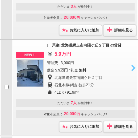
3人
ただいま
が検討中！
20,000
対象者全員に
円
キャッシュバック!
お気に入りに追加
詳細を見る
[一戸建] 北海道網走市向陽ケ丘２丁目 の賃貸
5.9万円
NEW！
管理費 : 3,000円
敷金
5.9万円
/ 礼金
無料
北海道網走市向陽ケ丘２丁目
石北本線/網走 徒歩21分
4LDK / 91.9m²
7人
ただいま
が検討中！
20,000
対象者全員に
円
キャッシュバック!
お気に入りに追加
詳細を見る