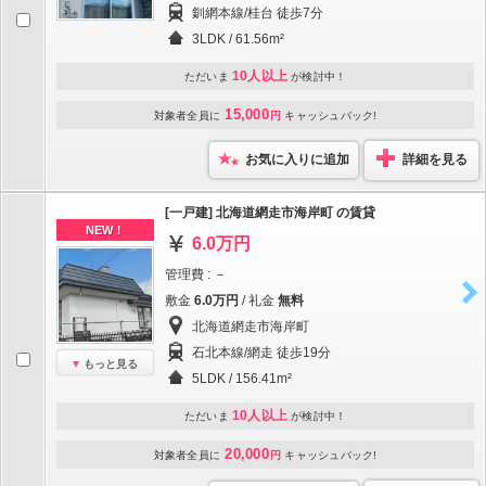
釧網本線/桂台 徒歩7分
3LDK / 61.56m²
10人以上
ただいま
が検討中！
15,000
対象者全員に
円
キャッシュバック!
お気に入りに追加
詳細を見る
[一戸建] 北海道網走市海岸町 の賃貸
NEW！
6.0万円
管理費 : －
敷金
6.0万円
/ 礼金
無料
北海道網走市海岸町
石北本線/網走 徒歩19分
もっと見る
5LDK / 156.41m²
10人以上
ただいま
が検討中！
20,000
対象者全員に
円
キャッシュバック!