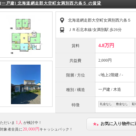
[一戸建] 北海道網走郡大空町女満別西六条５ の賃貸
北海道網走郡大空町女満別西六条５
ＪＲ石北本線/女満別駅 歩26分
4.8万円
賃料
2,000円
共益費
-/地上2階建 / -
階層 / 方位
一戸建 / 木造
種別 / 構造
礼金なし
敷金なし
駐
特徴
1人
ただいま
が検討中！
お気に入り物件に
20,000円
対象者全員に
キャッシュバック！