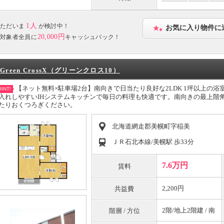
1人
ただいま
が検討中！
お気に入り物件に
20,000円
対象者全員に
キャッシュバック！
Green CrossX（グリーンクロス10）
【ネット無料×駐車場2台】南向きで日当たり良好な2LDK 1坪以上の
INT!
入れしやすいIHシステムキッチンで毎日の料理も快適です。南向きの最上階
たりおくつろぎください。
北海道網走郡美幌町字稲美
ＪＲ石北本線/美幌駅 歩33分
7.6万円
賃料
2,200円
共益費
2階/地上2階建 / 南
階層 / 方位