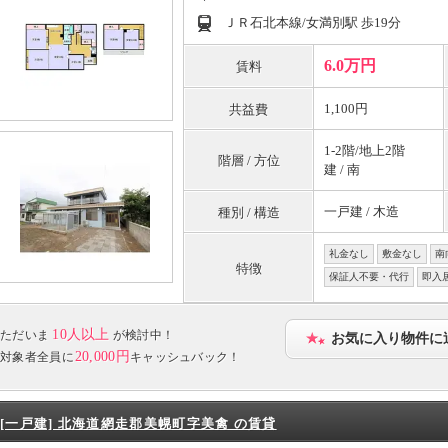
ＪＲ石北本線/女満別駅 歩19分
6.0万円
賃料
1,100円
共益費
1-2階/地上2階
階層 / 方位
建 / 南
一戸建 / 木造
種別 / 構造
礼金なし
敷金なし
南
特徴
保証人不要・代行
即入
10人以上
ただいま
が検討中！
お気に入り物件に
20,000円
対象者全員に
キャッシュバック！
[一戸建] 北海道網走郡美幌町字美禽 の賃貸