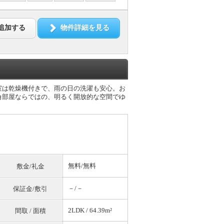
追加する
物件詳細を見る
浴室は乾燥機付きで、雨の日の洗濯も安心。お
角部屋ならではの、明るく開放的な空間でゆ
無料
/
無料
敷金/礼金
－/－
保証金/敷引
2LDK / 64.39m²
間取 / 面積