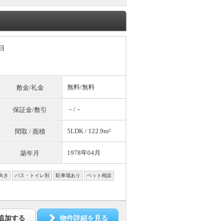
目
無料
/
無料
敷金/礼金
－/－
保証金/敷引
5LDK / 122.9m²
間取 / 面積
1978年04月
築年月
向き
バス・トイレ別
駐車場あり
ペット相談
追加する
物件詳細を見る