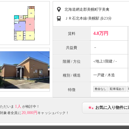
北海道網走郡美幌町字美禽
ＪＲ石北本線/美幌駅 歩23分
4.8万円
賃料
－
共益費
-/地上1階建 / -
階層 / 方位
一戸建 / 木造
種別 / 構造
敷金なし
駐車場あり
特徴
1人
ただいま
が検討中！
お気に入り物件に
20,000円
対象者全員に
キャッシュバック！