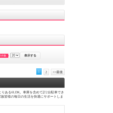
示件数
1
2
>>最後
ゆとりある6LDK。車庫を含めて計2台駐車でき
家族皆様の毎日の生活を快適にサポートしま