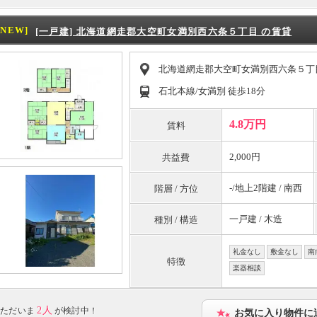
[NEW]
[一戸建] 北海道網走郡大空町女満別西六条５丁目 の賃貸
北海道網走郡大空町女満別西六条５丁
石北本線/女満別 徒歩18分
4.8万円
賃料
2,000円
共益費
-/地上2階建 / 南西
階層 / 方位
一戸建 / 木造
種別 / 構造
礼金なし
敷金なし
南
特徴
楽器相談
2人
ただいま
が検討中！
お気に入り物件に