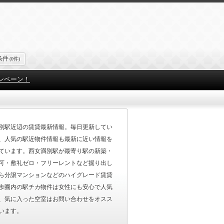
条件
(0件)
ンペーン！
別駅近辺の賃貸最新情報。毎日更新してい
、人気の駅近物件情報も最新に近い情報を
ています。西女満別駅が最寄り駅の新築・
可・敷礼ゼロ・フリーレントなど掘り出し
ら分譲マンションなどのハイグレード賃貸
歩圏内の駅チカ物件は女性にも安心で人気
、気に入った空室はお問い合わせをオスス
います。