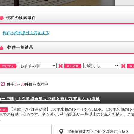
現在の検索条件
現在の検索条件を表示する
物件一覧結果
並び替え
表示対象
表
23
件中
1
～
20
件目を表示中
[一戸建] 北海道網走郡大空町女満別西五条３ の賃貸
【車庫付き×灯油給湯】130平米超のゆとりある6LDK。 130平米超の
INT!
車での移動も安心です。冬も暖かい灯油給湯や一坪以上のお風呂を備え、ご
。
北海道網走郡大空町女満別西五条３