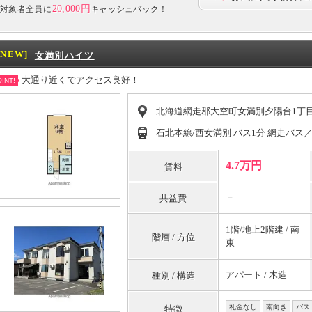
20,000円
対象者全員に
キャッシュバック！
[NEW]
女満別ハイツ
大通り近くでアクセス良好！
INT!
北海道網走郡大空町女満別夕陽台1丁目5
石北本線/西女満別 バス1分 網走バス
4.7万円
賃料
－
共益費
1階/地上2階建 / 南
階層 / 方位
東
アパート / 木造
種別 / 構造
礼金なし
南向き
バス
特徴