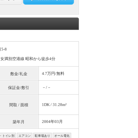
-8
／女満別空港線 昭和から徒歩4分
4.7万円/
無料
敷金/礼金
－/－
保証金/敷引
1DK / 31.28m²
間取 / 面積
2004年03月
築年月
・トイレ別
エアコン
駐車場あり
オール電化