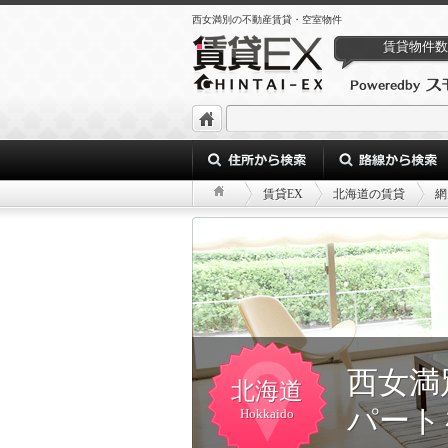
西女満別の不動産賃貸・空室物件
賃貸物件数
賃貸EX
北海道の賃貸
網
西女満
北海道
パート
Hokkaido