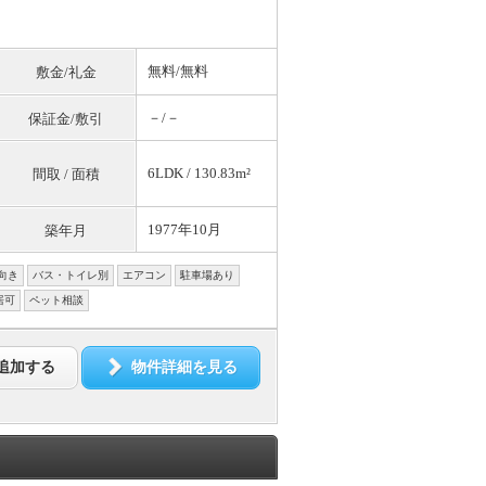
無料
/
無料
敷金/礼金
－/－
保証金/敷引
6LDK / 130.83m²
間取 / 面積
1977年10月
築年月
向き
バス・トイレ別
エアコン
駐車場あり
居可
ペット相談
追加する
物件詳細を見る