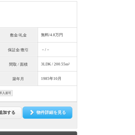
無料
/4.8万円
敷金/礼金
－/－
保証金/敷引
3LDK / 200.55m²
間取 / 面積
1985年10月
築年月
即入居可
追加する
物件詳細を見る