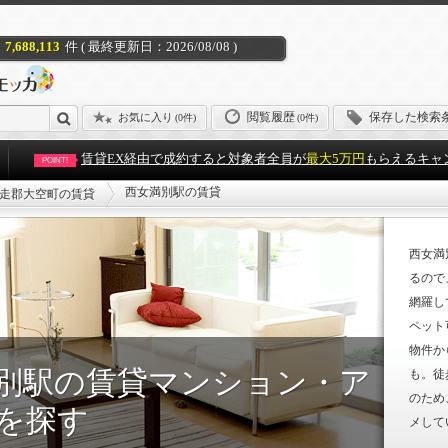
7,688,113
件 ( 最終更新日：2026/08/08 )
閲覧履歴
保存した検索
お気に入り
(
0件
)
(0件)
賃貸EX経由で成約すると対象者全員が
最大5万円
もらえるキャ
POINT!
西女満別駅の賃貸
走郡大空町の賃貸
西女満
るので
網羅し
ペット
物件か
別駅の賃貸マンション・ア
も。徒
のため
を探す
メして