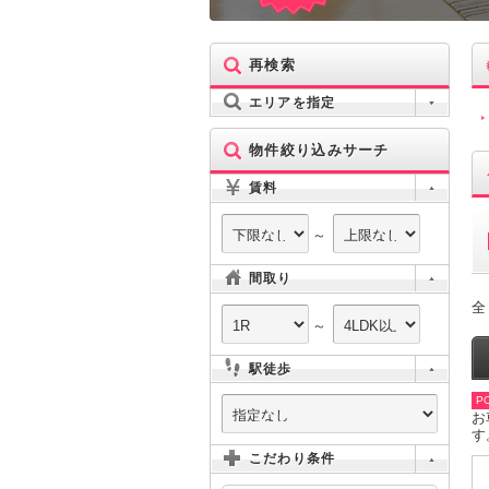
再検索
エリアを指定
物件絞り込みサーチ
賃料
～
間取り
全
～
駅徒歩
PO
お
す
こだわり条件