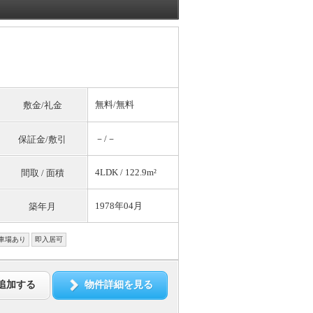
無料
/
無料
敷金/礼金
－/－
保証金/敷引
4LDK / 122.9m²
間取 / 面積
1978年04月
築年月
車場あり
即入居可
追加する
物件詳細を見る