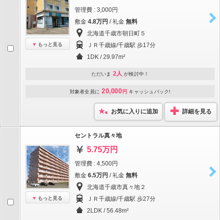
管理費 : 3,000円
敷金
4.8万円
/ 礼金
無料
北海道千歳市朝日町５
もっと見る
ＪＲ千歳線/千歳駅 歩17分
1DK / 29.97m²
2人
ただいま
が検討中！
20,000
対象者全員に
円
キャッシュバック!
お気に入りに追加
詳細を見る
セントラル真々地
5.75万円
管理費 : 4,500円
敷金
6.5万円
/ 礼金
無料
北海道千歳市真々地２
もっと見る
ＪＲ千歳線/千歳駅 歩27分
2LDK / 56.48m²