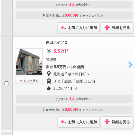
2人
ただいま
が検討中！
20,000
対象者全員に
円
キャッシュバック!
お気に入りに追加
詳細を見る
原田ハイツ２
5.5万円
管理費 : －
敷金
5.5万円
/ 礼金
無料
北海道千歳市朝日町５
もっと見る
ＪＲ千歳線/千歳駅 歩17分
2LDK / 44.1m²
3人
ただいま
が検討中！
20,000
対象者全員に
円
キャッシュバック!
お気に入りに追加
詳細を見る