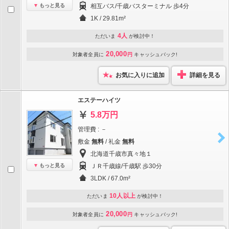
もっと見る
相互バス/千歳バスターミナル 歩4分
1K / 29.81m²
4人
ただいま
が検討中！
20,000
対象者全員に
円
キャッシュバック!
お気に入りに追加
詳細を見る
エステーハイツ
5.8万円
管理費 : －
敷金
無料
/ 礼金
無料
北海道千歳市真々地１
もっと見る
ＪＲ千歳線/千歳駅 歩30分
3LDK / 67.0m²
10人以上
ただいま
が検討中！
20,000
対象者全員に
円
キャッシュバック!