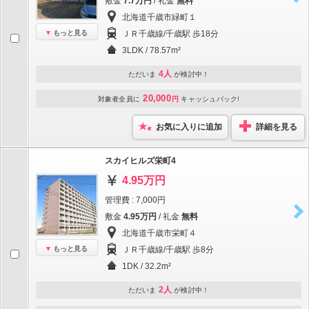
敷金
7.7万円
/ 礼金
無料
北海道千歳市緑町１
もっと見る
ＪＲ千歳線/千歳駅 歩18分
3LDK / 78.57m²
4人
ただいま
が検討中！
20,000
対象者全員に
円
キャッシュバック!
お気に入りに追加
詳細を見る
スカイヒルズ栄町4
4.95万円
管理費 : 7,000円
敷金
4.95万円
/ 礼金
無料
北海道千歳市栄町４
もっと見る
ＪＲ千歳線/千歳駅 歩8分
1DK / 32.2m²
2人
ただいま
が検討中！