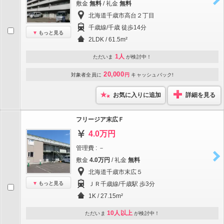
敷金
無料
/ 礼金
無料
北海道千歳市高台２丁目
千歳線/千歳 徒歩14分
もっと見る
2LDK / 61.5m²
1人
ただいま
が検討中！
20,000
対象者全員に
円
キャッシュバック!
お気に入りに追加
詳細を見る
フリージア末広Ｆ
4.0万円
管理費 : －
敷金
4.0万円
/ 礼金
無料
北海道千歳市末広５
もっと見る
ＪＲ千歳線/千歳駅 歩3分
1K / 27.15m²
10人以上
ただいま
が検討中！