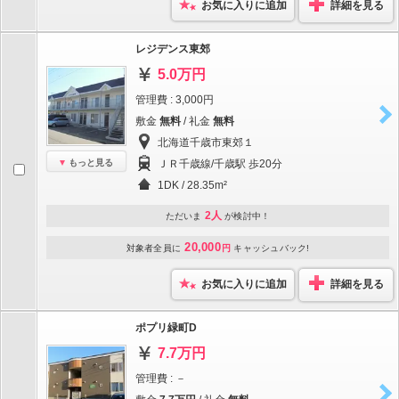
お気に入りに追加
詳細を見る
レジデンス東郊
5.0万円
管理費 : 3,000円
敷金
無料
/ 礼金
無料
北海道千歳市東郊１
もっと見る
ＪＲ千歳線/千歳駅 歩20分
1DK / 28.35m²
2人
ただいま
が検討中！
20,000
対象者全員に
円
キャッシュバック!
お気に入りに追加
詳細を見る
ポプリ緑町D
7.7万円
管理費 : －