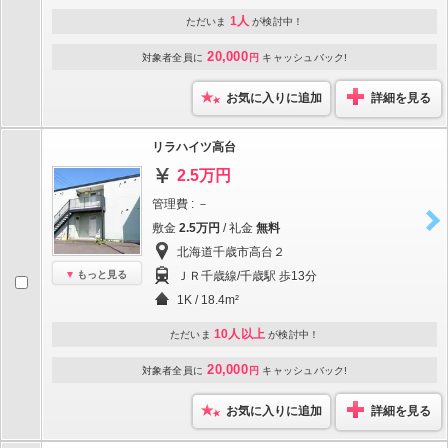
1人
ただいま
が検討中！
20,000
対象者全員に
円
キャッシュバック!
お気に入りに追加
詳細を見る
リラハイツ高台
2.5万円
管理費 : －
敷金
2.5万円
/ 礼金
無料
北海道千歳市高台２
もっと見る
ＪＲ千歳線/千歳駅 歩13分
1K / 18.4m²
10人以上
ただいま
が検討中！
20,000
対象者全員に
円
キャッシュバック!
お気に入りに追加
詳細を見る