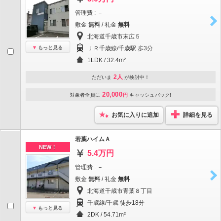
管理費 : －
敷金
無料
/ 礼金
無料
北海道千歳市末広５
もっと見る
ＪＲ千歳線/千歳駅 歩3分
1LDK / 32.4m²
2人
ただいま
が検討中！
20,000
対象者全員に
円
キャッシュバック!
お気に入りに追加
詳細を見る
若葉ハイムＡ
NEW！
5.4万円
管理費 : －
敷金
無料
/ 礼金
無料
北海道千歳市青葉８丁目
千歳線/千歳 徒歩18分
もっと見る
2DK / 54.71m²