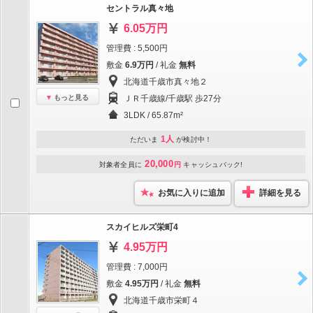
セントラル真々地
6.05万円
管理費 : 5,500円
敷金
6.9万円
/ 礼金
無料
北海道千歳市真々地２
もっと見る
ＪＲ千歳線/千歳駅 歩27分
3LDK / 65.87m²
1人
ただいま
が検討中！
20,000
対象者全員に
円
キャッシュバック!
お気に入りに追加
詳細を見る
スカイヒルズ栄町4
4.95万円
管理費 : 7,000円
敷金
4.95万円
/ 礼金
無料
北海道千歳市栄町４