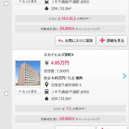
もっと見る
ＪＲ千歳線/千歳駅 歩8分
1DK / 31.9m²
10人以上
ただいま
が検討中！
20,000
対象者全員に
円
キャッシュバック!
お気に入りに追加
詳細を見る
スカイヒルズ栄町4
4.95万円
管理費 : 7,000円
敷金
4.95万円
/ 礼金
無料
北海道千歳市栄町４
もっと見る
ＪＲ千歳線/千歳駅 歩8分
1DK / 31.9m²
7人
ただいま
が検討中！
20,000
対象者全員に
円
キャッシュバック!