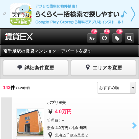
0
0
0
件
件
件
南千歳駅の賃貸マンション・アパートを探す
詳細条件変更
エリアを変更
143
件
/
1-20件目
ポプリ里美
4.0万円
管理費 : －
敷金
4.0万円
/ 礼金
無料
北海道千歳市里美２