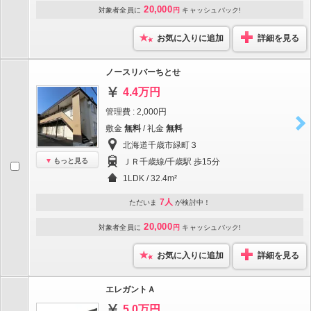
20,000
対象者全員に
円
キャッシュバック!
お気に入りに追加
詳細を見る
ノースリバーちとせ
4.4万円
管理費 : 2,000円
敷金
無料
/ 礼金
無料
北海道千歳市緑町３
もっと見る
ＪＲ千歳線/千歳駅 歩15分
1LDK / 32.4m²
7人
ただいま
が検討中！
20,000
対象者全員に
円
キャッシュバック!
お気に入りに追加
詳細を見る
エレガントＡ
5.0万円