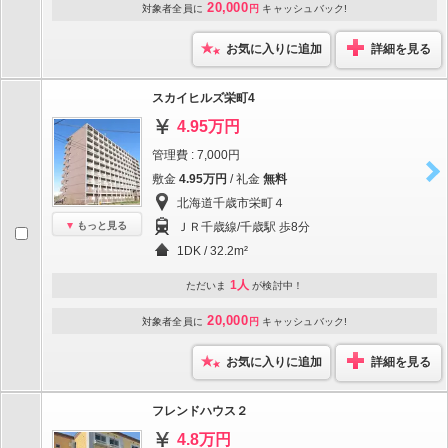
20,000
対象者全員に
円
キャッシュバック!
お気に入りに追加
詳細を見る
スカイヒルズ栄町4
4.95万円
管理費 : 7,000円
敷金
4.95万円
/ 礼金
無料
北海道千歳市栄町４
もっと見る
ＪＲ千歳線/千歳駅 歩8分
1DK / 32.2m²
1人
ただいま
が検討中！
20,000
対象者全員に
円
キャッシュバック!
お気に入りに追加
詳細を見る
フレンドハウス２
4.8万円