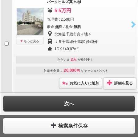
パークヒルズ真々地I
5.5万円
管理費 : 2,500円
敷金
無料
/ 礼金
無料
北海道千歳市真々地４
もっと見る
ＪＲ千歳線/千歳駅 歩36分
1DK / 40.87m²
2人
ただいま
が検討中！
20,000
対象者全員に
円
キャッシュバック!
お気に入りに追加
詳細を見る
次へ
検索条件保存