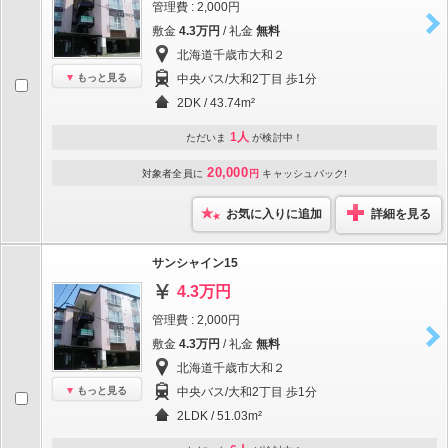
管理費 : 2,000円
敷金
4.3万円
/ 礼金
無料
北海道千歳市大和２
もっと見る
中央バス/大和2丁目 歩1分
2DK / 43.74m²
1人
ただいま
が検討中！
20,000
対象者全員に
円
キャッシュバック!
お気に入りに追加
詳細を見る
サンシャイン15
4.3万円
管理費 : 2,000円
敷金
4.3万円
/ 礼金
無料
北海道千歳市大和２
もっと見る
中央バス/大和2丁目 歩1分
2LDK / 51.03m²