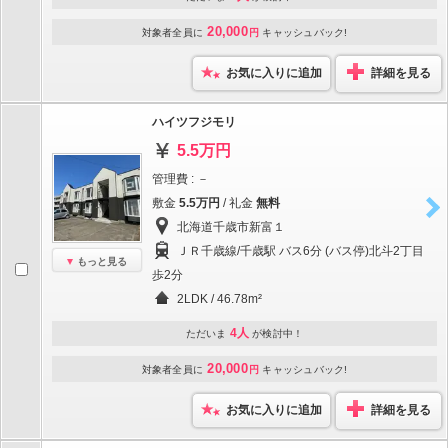
20,000
対象者全員に
円
キャッシュバック!
お気に入りに追加
詳細を見る
ハイツフジモリ
5.5万円
管理費 : －
敷金
5.5万円
/ 礼金
無料
北海道千歳市新富１
ＪＲ千歳線/千歳駅 バス6分 (バス停)北斗2丁目
もっと見る
歩2分
2LDK / 46.78m²
4人
ただいま
が検討中！
20,000
対象者全員に
円
キャッシュバック!
お気に入りに追加
詳細を見る