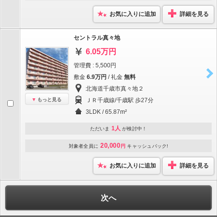
お気に入りに追加
詳細を見る
セントラル真々地
6.05万円
管理費 : 5,500円
敷金
6.9万円
/ 礼金
無料
北海道千歳市真々地２
もっと見る
ＪＲ千歳線/千歳駅 歩27分
3LDK / 65.87m²
1人
ただいま
が検討中！
20,000
対象者全員に
円
キャッシュバック!
お気に入りに追加
詳細を見る
次へ