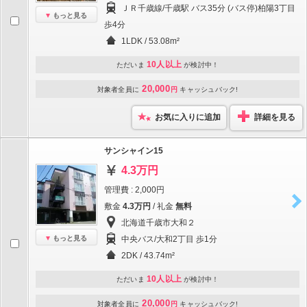
ＪＲ千歳線/千歳駅 バス35分 (バス停)柏陽3丁目
もっと見る
歩4分
1LDK / 53.08m²
10人以上
ただいま
が検討中！
20,000
対象者全員に
円
キャッシュバック!
お気に入りに追加
詳細を見る
サンシャイン15
4.3万円
管理費 : 2,000円
敷金
4.3万円
/ 礼金
無料
北海道千歳市大和２
もっと見る
中央バス/大和2丁目 歩1分
2DK / 43.74m²
10人以上
ただいま
が検討中！
20,000
対象者全員に
円
キャッシュバック!