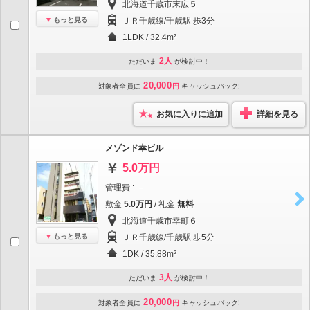
北海道千歳市末広５
もっと見る
ＪＲ千歳線/千歳駅 歩3分
1LDK / 32.4m²
2人
ただいま
が検討中！
20,000
対象者全員に
円
キャッシュバック!
お気に入りに追加
詳細を見る
メゾンド幸ビル
5.0万円
管理費 : －
敷金
5.0万円
/ 礼金
無料
北海道千歳市幸町６
もっと見る
ＪＲ千歳線/千歳駅 歩5分
1DK / 35.88m²
3人
ただいま
が検討中！
20,000
対象者全員に
円
キャッシュバック!