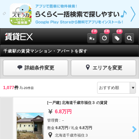
0
0
0
件
件
件
千歳駅の賃貸マンション・アパートを探す
詳細条件変更
エリアを変更
1,077
件
/
1-20件目
[一戸建] 北海道千歳市福住３ の賃貸
6.8万円
管理費 : －
敷金
6.8万円
/ 礼金
6.8万円
北海道千歳市福住３