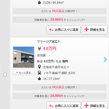
2LDK / 66.84m²
10人以上
ただいま
が検討中！
20,000
対象者全員に
円
キャッシュバック!
お気に入りに追加
詳細を見る
フリージア末広Ｆ
4.0万円
管理費 : －
敷金
4.0万円
/ 礼金
無料
北海道千歳市末広５
もっと見る
ＪＲ千歳線/千歳駅 歩3分
1K / 27.15m²
10人以上
ただいま
が検討中！
20,000
対象者全員に
円
キャッシュバック!
お気に入りに追加
詳細を見る