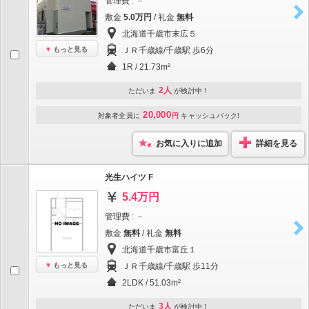
管理費 : －
敷金
5.0万円
/ 礼金
無料
北海道千歳市末広５
もっと見る
ＪＲ千歳線/千歳駅 歩6分
1R / 21.73m²
2人
ただいま
が検討中！
20,000
対象者全員に
円
キャッシュバック!
お気に入りに追加
詳細を見る
光生ハイツ F
5.4万円
管理費 : －
敷金
無料
/ 礼金
無料
北海道千歳市富丘１
もっと見る
ＪＲ千歳線/千歳駅 歩11分
2LDK / 51.03m²
3人
ただいま
が検討中！