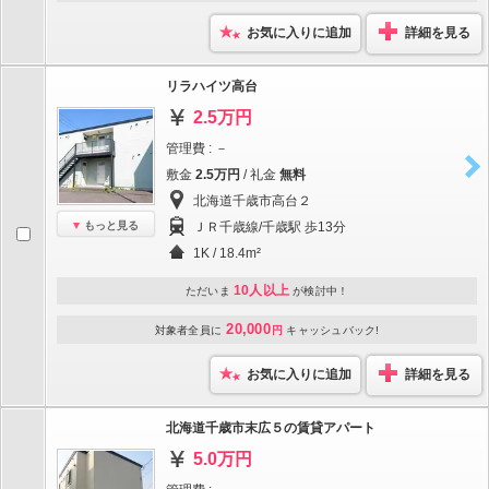
お気に入りに追加
詳細を見る
リラハイツ高台
2.5万円
管理費 : －
敷金
2.5万円
/ 礼金
無料
北海道千歳市高台２
もっと見る
ＪＲ千歳線/千歳駅 歩13分
1K / 18.4m²
10人以上
ただいま
が検討中！
20,000
対象者全員に
円
キャッシュバック!
お気に入りに追加
詳細を見る
北海道千歳市末広５の賃貸アパート
5.0万円