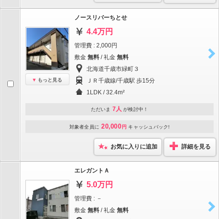
ノースリバーちとせ
4.4万円
管理費 : 2,000円
敷金
無料
/ 礼金
無料
北海道千歳市緑町３
もっと見る
ＪＲ千歳線/千歳駅 歩15分
1LDK / 32.4m²
7人
ただいま
が検討中！
20,000
対象者全員に
円
キャッシュバック!
お気に入りに追加
詳細を見る
エレガントＡ
5.0万円
管理費 : －
敷金
無料
/ 礼金
無料