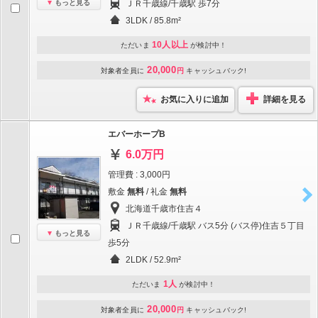
もっと見る
ＪＲ千歳線/千歳駅 歩7分
3LDK / 85.8m²
10人以上
ただいま
が検討中！
20,000
対象者全員に
円
キャッシュバック!
お気に入りに追加
詳細を見る
エバーホープB
6.0万円
管理費 : 3,000円
敷金
無料
/ 礼金
無料
北海道千歳市住吉４
ＪＲ千歳線/千歳駅 バス5分 (バス停)住吉５丁目
もっと見る
歩5分
2LDK / 52.9m²
1人
ただいま
が検討中！
20,000
対象者全員に
円
キャッシュバック!