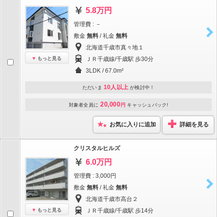
5.8万円
管理費 : －
敷金
無料
/ 礼金
無料
北海道千歳市真々地１
もっと見る
ＪＲ千歳線/千歳駅 歩30分
3LDK / 67.0m²
10人以上
ただいま
が検討中！
20,000
対象者全員に
円
キャッシュバック!
お気に入りに追加
詳細を見る
クリスタルヒルズ
6.0万円
管理費 : 3,000円
敷金
無料
/ 礼金
無料
北海道千歳市高台２
もっと見る
ＪＲ千歳線/千歳駅 歩14分