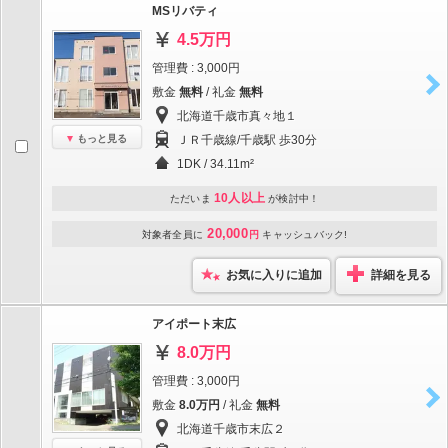
MSリバティ
4.5万円
管理費 : 3,000円
敷金
無料
/ 礼金
無料
北海道千歳市真々地１
もっと見る
ＪＲ千歳線/千歳駅 歩30分
1DK / 34.11m²
10人以上
ただいま
が検討中！
20,000
対象者全員に
円
キャッシュバック!
お気に入りに追加
詳細を見る
アイポート末広
8.0万円
管理費 : 3,000円
敷金
8.0万円
/ 礼金
無料
北海道千歳市末広２