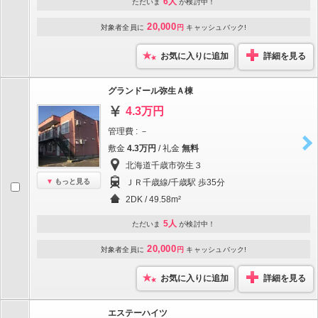
6人
ただいま
が検討中！
20,000
対象者全員に
円
キャッシュバック!
お気に入りに追加
詳細を見る
グランドール弥生Ａ棟
4.3万円
管理費 : －
敷金
4.3万円
/ 礼金
無料
北海道千歳市弥生３
もっと見る
ＪＲ千歳線/千歳駅 歩35分
2DK / 49.58m²
5人
ただいま
が検討中！
20,000
対象者全員に
円
キャッシュバック!
お気に入りに追加
詳細を見る
エステーハイツ