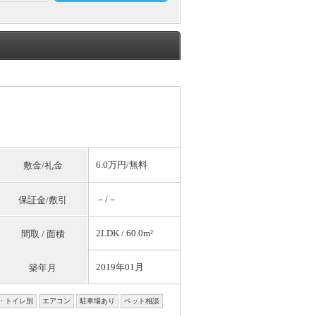
6.0万円/
無料
敷金/礼金
－/－
保証金/敷引
2LDK / 60.0m²
間取 / 面積
2019年01月
築年月
・トイレ別
エアコン
駐車場あり
ペット相談