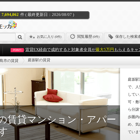
7,694,062
件 ( 最終更新日：2026/08/07 )
閲覧履歴
保存した検索
お気に入り
(
0件
)
(0件)
賃貸EX経由で成約すると対象者全員が
最大5万円
もらえるキャ
POINT!
庭坂駅の賃貸
島市の賃貸
庭坂駅
で、人
してい
可・敷
ら分譲
の賃貸マンション・アパー
歩圏内
め、気
す
ていま