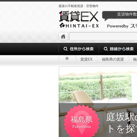
庭坂の不動産賃貸・空室物件
賃貸物件数
賃貸EX
福島県の賃貸
福
庭坂駅
福島県
トを探
Fukushima