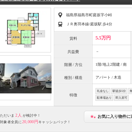
福島県福島市町庭坂字小峠
ＪＲ奥羽本線/庭坂駅 歩4分
5.5万円
賃料
－
共益費
1階/地上2階建 / 南
階層 / 方位
アパート / 木造
種別 / 構造
礼金なし
駅徒歩5分
特徴
駐車場あり
即入居可
2人
ただいま
が検討中！
お気に入り物件に
20,000円
対象者全員に
キャッシュバック！