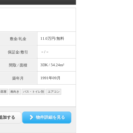
11.0万円/
無料
敷金/礼金
－/－
保証金/敷引
3DK / 54.24m²
間取 / 面積
1991年09月
築年月
角部屋
南向き
バス・トイレ別
エアコン
追加する
物件詳細を見る