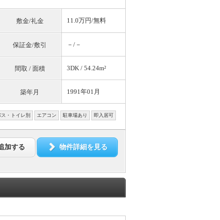
11.0万円/
無料
敷金/礼金
－/－
保証金/敷引
3DK / 54.24m²
間取 / 面積
1991年01月
築年月
バス・トイレ別
エアコン
駐車場あり
即入居可
追加する
物件詳細を見る