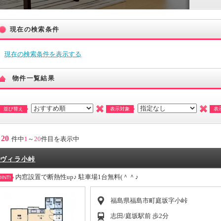
現在の検索条件
現在の検索条件を表示する
物件一覧結果
並び替え
表示対象
表
20
件中
1
～
20
件目を表示中
ヴィラ小峠
内窓設置で断熱性up♪ 駐車場1台無料(＾＾♪
INT!
福島県福島市町庭坂字小峠
志田/庭坂駅前 歩2分