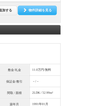
追加する
物件詳細を見る
11.0万円/
無料
敷金/礼金
－/－
保証金/敷引
2LDK / 52.99m²
間取 / 面積
1991年01月
築年月