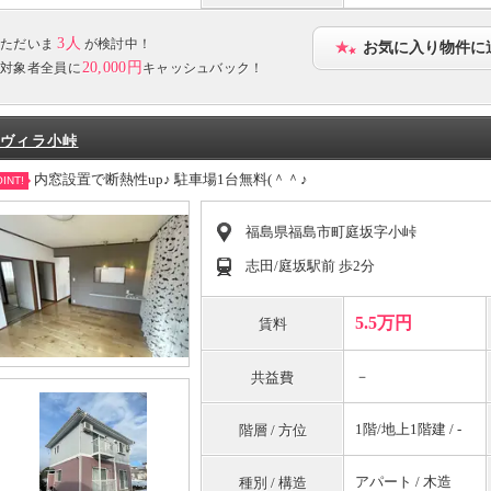
3人
ただいま
が検討中！
お気に入り物件に
20,000円
対象者全員に
キャッシュバック！
ヴィラ小峠
内窓設置で断熱性up♪ 駐車場1台無料(＾＾♪
INT!
福島県福島市町庭坂字小峠
志田/庭坂駅前 歩2分
5.5万円
賃料
－
共益費
1階/地上1階建 / -
階層 / 方位
アパート / 木造
種別 / 構造