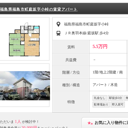
福島県福島市町庭坂字小峠の賃貸アパート
福島県福島市町庭坂字小峠
ＪＲ奥羽本線/庭坂駅 歩4分
5.5万円
賃料
－
共益費
1階/地上2階建 / 南
階層 / 方位
アパート / 木造
種別 / 構造
礼金なし
駅徒歩5分
特徴
駐車場あり
即入居可
1人
ただいま
が検討中！
お気に入り物件に
20,000円