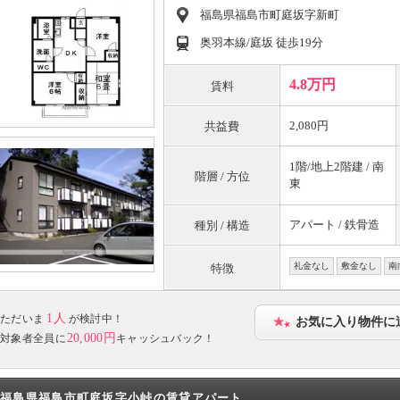
福島県福島市町庭坂字新町
奥羽本線/庭坂 徒歩19分
4.8万円
賃料
2,080円
共益費
1階/地上2階建 / 南
階層 / 方位
東
アパート / 鉄骨造
種別 / 構造
礼金なし
敷金なし
南
特徴
1人
ただいま
が検討中！
お気に入り物件に
20,000円
対象者全員に
キャッシュバック！
福島県福島市町庭坂字小峠の賃貸アパート