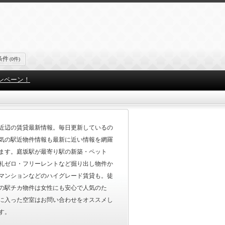
条件
(0件)
ンペーン！
近辺の賃貸最新情報。毎日更新しているの
気の駅近物件情報も最新に近い情報を網羅
ます。庭坂駅が最寄り駅の新築・ペット
礼ゼロ・フリーレントなど掘り出し物件か
マンションなどのハイグレード賃貸も。徒
の駅チカ物件は女性にも安心で人気のた
に入った空室はお問い合わせをオススメし
す。