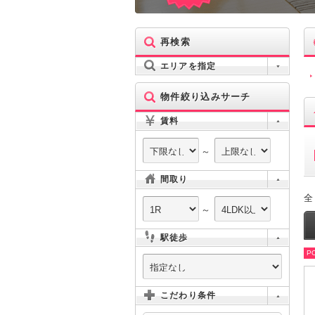
再検索
エリアを指定
物件絞り込みサーチ
賃料
～
間取り
全
～
駅徒歩
PO
こだわり条件