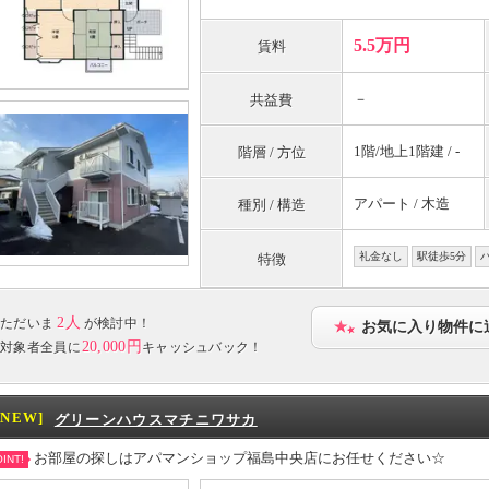
5.5万円
賃料
－
共益費
1階/地上1階建 / -
階層 / 方位
アパート / 木造
種別 / 構造
礼金なし
駅徒歩5分
特徴
2人
ただいま
が検討中！
お気に入り物件に
20,000円
対象者全員に
キャッシュバック！
[NEW]
グリーンハウスマチニワサカ
お部屋の探しはアパマンショップ福島中央店にお任せください☆
INT!