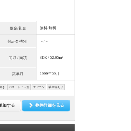
無料
/
無料
敷金/礼金
－/－
保証金/敷引
3DK / 52.65m²
間取 / 面積
1999年09月
築年月
向き
バス・トイレ別
エアコン
駐車場あり
追加する
物件詳細を見る