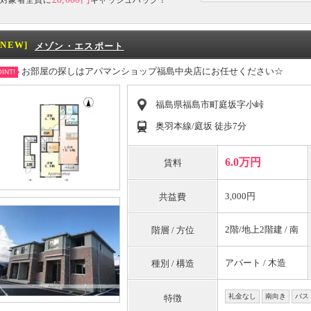
対象者全員に
キャッシュバック！
[NEW]
メゾン・エスポート
お部屋の探しはアパマンショップ福島中央店にお任せください☆
INT!
福島県福島市町庭坂字小峠
奥羽本線/庭坂 徒歩7分
6.0万円
賃料
3,000円
共益費
2階/地上2階建 / 南
階層 / 方位
アパート / 木造
種別 / 構造
礼金なし
南向き
バス
特徴