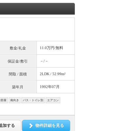
11.0万円/
無料
敷金/礼金
－/－
保証金/敷引
2LDK / 52.99m²
間取 / 面積
1992年07月
築年月
角部屋
南向き
バス・トイレ別
エアコン
追加する
物件詳細を見る