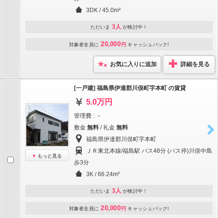
3DK / 45.0m²
3人
ただいま
が検討中！
20,000
対象者全員に
円
キャッシュバック!
お気に入りに追加
詳細を見る
[一戸建] 福島県伊達郡川俣町字本町 の賃貸
5.0万円
管理費 : －
敷金
無料
/ 礼金
無料
福島県伊達郡川俣町字本町
ＪＲ東北本線/福島駅 バス48分 (バス停)川俣中島
もっと見る
歩3分
3K / 66.24m²
3人
ただいま
が検討中！
20,000
対象者全員に
円
キャッシュバック!