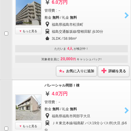
6.0万円
管理費 : －
敷金
無料
/ 礼金
無料
福島県福島市松浪町
もっと見る
福島交通飯坂線/曽根田駅 歩30分
3LDK / 58.98m²
4人
ただいま
が検討中！
20,000
対象者全員に
円
キャッシュバック!
お気に入りに追加
詳細を見る
パレーシャル岡部Ｉ棟
4.0万円
管理費 : －
敷金
無料
/ 礼金
無料
福島県福島市岡部字大旦
ＪＲ東北本線/福島駅 バス19分 (バス停)大旦 歩6
もっと見る
分