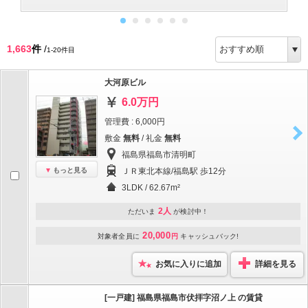
1,663
件
/
1-20件目
大河原ビル
6.0万円
管理費 : 6,000円
敷金
無料
/ 礼金
無料
福島県福島市清明町
もっと見る
ＪＲ東北本線/福島駅 歩12分
3LDK / 62.67m²
2人
ただいま
が検討中！
20,000
対象者全員に
円
キャッシュバック!
お気に入りに追加
詳細を見る
[一戸建] 福島県福島市伏拝字沼ノ上 の賃貸