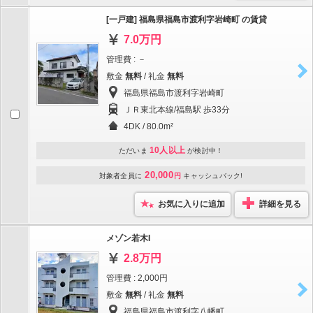
[一戸建] 福島県福島市渡利字岩崎町 の賃貸
7.0万円
管理費 : －
敷金
無料
/ 礼金
無料
福島県福島市渡利字岩崎町
ＪＲ東北本線/福島駅 歩33分
4DK / 80.0m²
10人以上
ただいま
が検討中！
20,000
対象者全員に
円
キャッシュバック!
お気に入りに追加
詳細を見る
メゾン若木I
2.8万円
管理費 : 2,000円
敷金
無料
/ 礼金
無料
福島県福島市渡利字八幡町