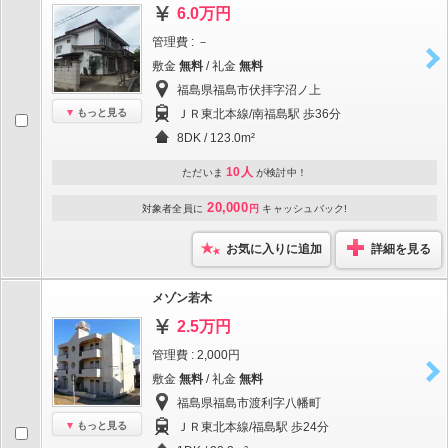
6.0万円
管理費 : －
敷金
無料
/ 礼金
無料
福島県福島市伏拝字沼ノ上
もっと見る
ＪＲ東北本線/南福島駅 歩36分
8DK / 123.0m²
10人
ただいま
が検討中！
20,000
対象者全員に
円
キャッシュバック!
お気に入りに追加
詳細を見る
メゾン若木
2.5万円
管理費 : 2,000円
敷金
無料
/ 礼金
無料
福島県福島市渡利字八幡町
もっと見る
ＪＲ東北本線/福島駅 歩24分