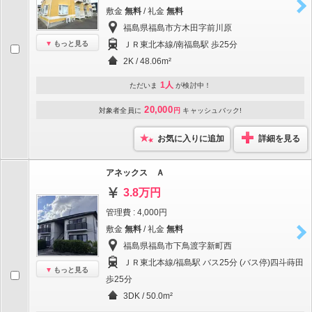
敷金
無料
/ 礼金
無料
福島県福島市方木田字前川原
もっと見る
ＪＲ東北本線/南福島駅 歩25分
2K / 48.06m²
1人
ただいま
が検討中！
20,000
対象者全員に
円
キャッシュバック!
お気に入りに追加
詳細を見る
アネックス Ａ
3.8万円
管理費 : 4,000円
敷金
無料
/ 礼金
無料
福島県福島市下鳥渡字新町西
ＪＲ東北本線/福島駅 バス25分 (バス停)四斗蒔田
もっと見る
歩25分
3DK / 50.0m²