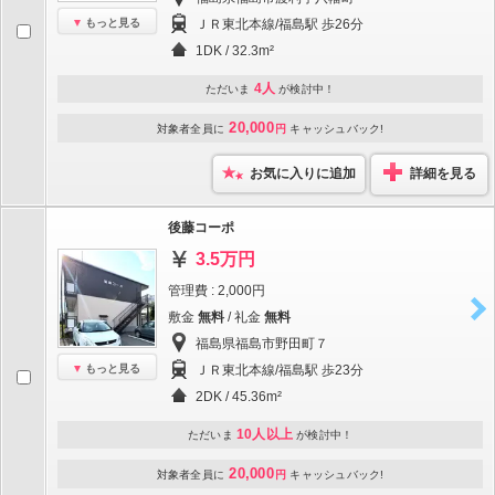
もっと見る
ＪＲ東北本線/福島駅 歩26分
1DK / 32.3m²
4人
ただいま
が検討中！
20,000
対象者全員に
円
キャッシュバック!
お気に入りに追加
詳細を見る
後藤コーポ
3.5万円
管理費 : 2,000円
敷金
無料
/ 礼金
無料
福島県福島市野田町７
もっと見る
ＪＲ東北本線/福島駅 歩23分
2DK / 45.36m²
10人以上
ただいま
が検討中！
20,000
対象者全員に
円
キャッシュバック!