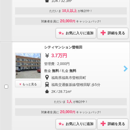
1DK / 32.3m²
10人以上
ただいま
が検討中！
20,000
対象者全員に
円
キャッシュバック!
お気に入りに追加
詳細を見る
シティマンション曽根田
3.7万円
管理費 : 2,000円
敷金
無料
/ 礼金
無料
福島県福島市曽根田町
もっと見る
福島交通飯坂線/曽根田駅 歩5分
2K / 28.71m²
1人
ただいま
が検討中！
20,000
対象者全員に
円
キャッシュバック!
お気に入りに追加
詳細を見る