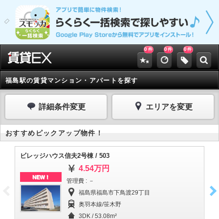
0
0
0
件
件
件
福島駅の賃貸マンション・アパートを探す
詳細条件変更
エリアを変更
おすすめピックアップ物件！
ビレッジハウス信夫2号棟 / 503
ビ
4.54万円
NEW！
管理費 : －
福島県福島市下鳥渡29丁目
奥羽本線/笹木野
3DK / 53.08m²