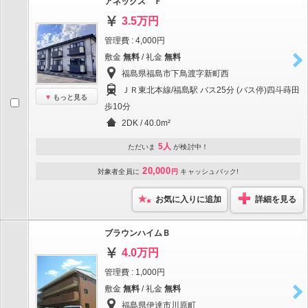
アネックス Ｆ
3.5万円
管理費 : 4,000円
敷金
無料
/ 礼金
無料
福島県福島市下鳥渡字新町西
ＪＲ東北本線/福島駅 バス25分 (バス停)四斗蒔田
もっと見る
歩10分
2DK / 40.0m²
5人
ただいま
が検討中！
20,000
対象者全員に
円
キャッシュバック!
お気に入りに追加
詳細を見る
ブラウンハイムＢ
4.0万円
管理費 : 1,000円
敷金
無料
/ 礼金
無料
福島県伊達市川原町