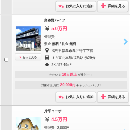
お気に入りに追加
詳細を見る
鳥谷野ハイツ
5.0万円
管理費 : －
敷金
無料
/ 礼金
無料
福島県福島市鳥谷野字下宿
もっと見る
ＪＲ東北本線/福島駅 歩29分
2K / 57.49m²
10人以上
ただいま
が検討中！
20,000
対象者全員に
円
キャッシュバック!
お気に入りに追加
詳細を見る
片平コーポ
4.5万円
管理費 : 2,000円