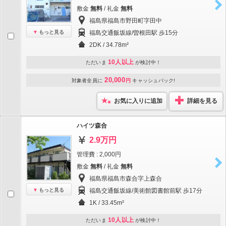
敷金
無料
/ 礼金
無料
福島県福島市野田町字田中
もっと見る
福島交通飯坂線/曽根田駅 歩15分
2DK / 34.78m²
10人以上
ただいま
が検討中！
20,000
対象者全員に
円
キャッシュバック!
お気に入りに追加
詳細を見る
ハイツ森合
2.9万円
管理費 : 2,000円
敷金
無料
/ 礼金
無料
福島県福島市森合字上森合
もっと見る
福島交通飯坂線/美術館図書館前駅 歩17分
1K / 33.45m²
10人以上
ただいま
が検討中！