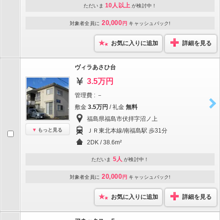
10人以上
ただいま
が検討中！
20,000
対象者全員に
円
キャッシュバック!
お気に入りに追加
詳細を見る
ヴィラあさひ台
3.5万円
管理費 : －
敷金
3.5万円
/ 礼金
無料
福島県福島市伏拝字沼ノ上
もっと見る
ＪＲ東北本線/南福島駅 歩31分
2DK / 38.6m²
5人
ただいま
が検討中！
20,000
対象者全員に
円
キャッシュバック!
お気に入りに追加
詳細を見る