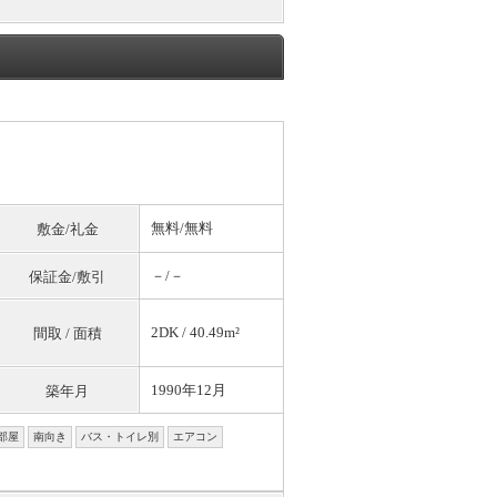
無料
/
無料
敷金/礼金
－/－
保証金/敷引
2DK / 40.49m²
間取 / 面積
1990年12月
築年月
部屋
南向き
バス・トイレ別
エアコン