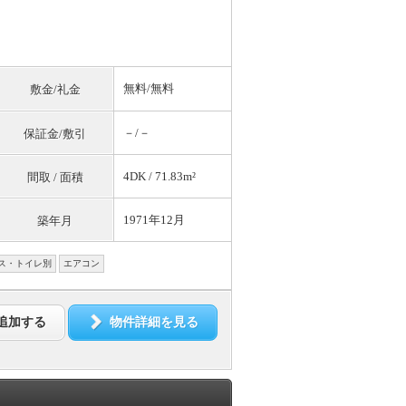
無料
/
無料
敷金/礼金
－/－
保証金/敷引
4DK / 71.83m²
間取 / 面積
1971年12月
築年月
ス・トイレ別
エアコン
追加する
物件詳細を見る