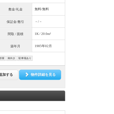
無料
/
無料
敷金/礼金
－/－
保証金/敷引
1K / 20.0m²
間取 / 面積
1985年02月
築年月
部屋
南向き
駐車場あり
追加する
物件詳細を見る