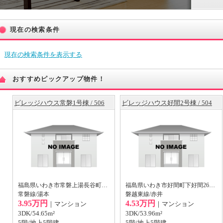
現在の検索条件
現在の検索条件を表示する
おすすめピックアップ物件！
ビレッジハウス常磐1号棟 / 506
ビレッジハウス好間2号棟 / 504
福島県いわき市常磐上湯長谷町135丁目
福島県いわき市好間町下好間26丁目
常磐線/湯本
磐越東線/赤井
3.95万円
4.53万円
｜マンション
｜マンション
3DK/54.65m²
3DK/53.96m²
5階/地上5階建
5階/地上5階建