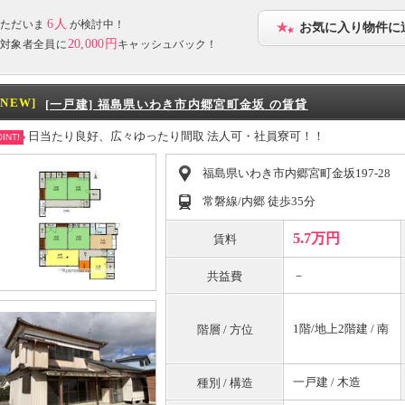
6人
ただいま
が検討中！
お気に入り物件に
20,000円
対象者全員に
キャッシュバック！
[NEW]
[一戸建] 福島県いわき市内郷宮町金坂 の賃貸
日当たり良好、広々ゆったり間取 法人可・社員寮可！！
INT!
福島県いわき市内郷宮町金坂197-28
常磐線/内郷 徒歩35分
5.7万円
賃料
－
共益費
1階/地上2階建 / 南
階層 / 方位
一戸建 / 木造
種別 / 構造