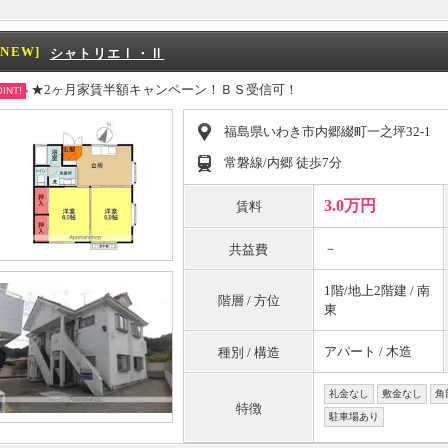
[NEW]
シャトリエⅠ・Ⅱ
★2ヶ月家賃半額キャンペーン！ＢＳ受信可！
INT!
福島県いわき市内郷綴町一之坪32-1
常磐線/内郷 徒歩7分
3.0万円
賃料
－
共益費
1階/地上2階建 / 南
階層 / 方位
東
アパート / 木造
種別 / 構造
礼金なし
敷金なし
角
特徴
駐車場あり