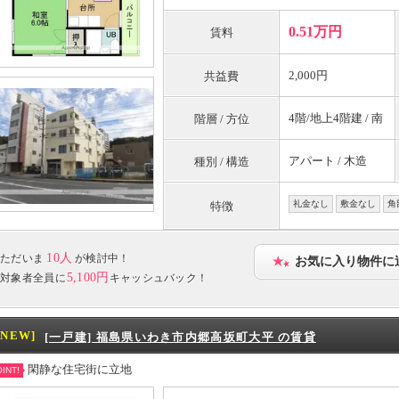
0.51万円
賃料
2,000円
共益費
4階/地上4階建 / 南
階層 / 方位
アパート / 木造
種別 / 構造
礼金なし
敷金なし
角
特徴
10人
ただいま
が検討中！
お気に入り物件に
5,100円
対象者全員に
キャッシュバック！
[NEW]
[一戸建] 福島県いわき市内郷高坂町大平 の賃貸
閑静な住宅街に立地
INT!