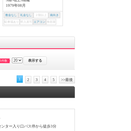
1979年08月
1979年08月
敷金なし
礼金なし
２階以上
南向き
敷金なし
礼金なし
２階以上
南向き
駐車場あり
即入居可
エアコン
角部屋
駐車場あり
即入居可
エアコン
角部屋
示件数
1
2
3
4
5
>>最後
1
療センター入り口バス停から徒歩3分