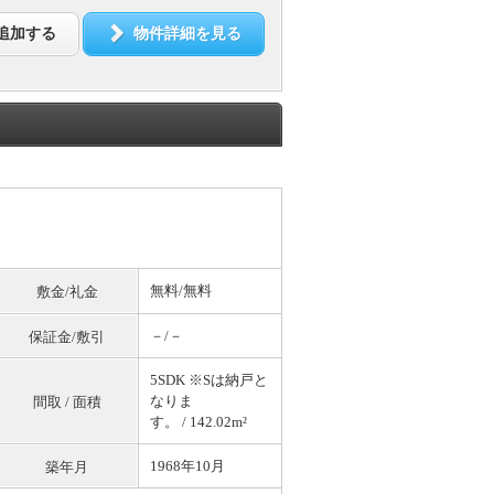
追加する
物件詳細を見る
無料
/
無料
敷金/礼金
－/－
保証金/敷引
5SDK ※Sは納戸と
なりま
間取 / 面積
す。 / 142.02m²
1968年10月
築年月