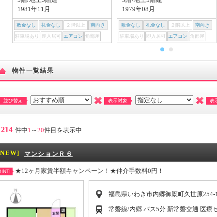
1981年11月
1979年08月
敷金なし
礼金なし
２階以上
南向き
敷金なし
礼金なし
２階以上
南向き
駐車場あり
即入居可
エアコン
角部屋
駐車場あり
即入居可
エアコン
角部屋
物件一覧結果
並び替え
表示対象
表
214
件中
1
～
20
件目を表示中
[NEW]
マンションＲ６
★12ヶ月家賃半額キャンペーン！★仲介手数料0円！
INT!
福島県いわき市内郷御厩町久世原254-
常磐線/内郷 バス5分 新常磐交通 医