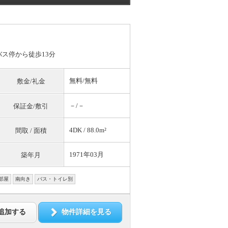
バス停から徒歩13分
無料
/
無料
敷金/礼金
－/－
保証金/敷引
4DK / 88.0m²
間取 / 面積
1971年03月
築年月
部屋
南向き
バス・トイレ別
追加する
物件詳細を見る