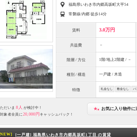
福島県いわき市内郷高坂町大平54
常磐線/内郷 徒歩14分
3.0万円
賃料
－
共益費
1階/地上2階建 / －
階層 / 方位
一戸建 / 木造
種別 / 構造
礼金なし
敷金なし
バ
特徴
8人
ただいま
が検討中！
お気に入り物件に
20,000円
対象者全員に
キャッシュバック！
[NEW]
[一戸建] 福島県いわき市内郷高坂町1丁目 の賃貸