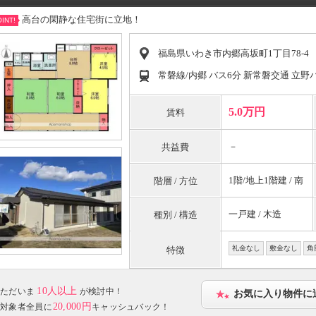
高台の閑静な住宅街に立地！
INT!
福島県いわき市内郷高坂町1丁目78-4
常磐線/内郷 バス6分 新常磐交通 立野
5.0万円
賃料
－
共益費
1階/地上1階建 / 南
階層 / 方位
一戸建 / 木造
種別 / 構造
礼金なし
敷金なし
角
特徴
10人以上
ただいま
が検討中！
お気に入り物件に
20,000円
対象者全員に
キャッシュバック！