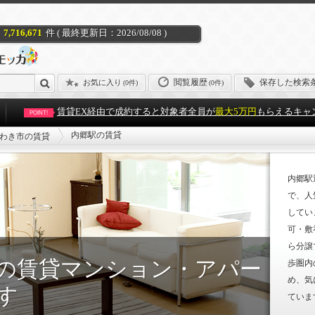
7,716,671
件 ( 最終更新日：2026/08/08 )
閲覧履歴
保存した検索
お気に入り
(
0件
)
(0件)
賃貸EX経由で成約すると対象者全員が
最大5万円
もらえるキャ
POINT!
内郷駅の賃貸
わき市の賃貸
内郷駅
で、人
してい
可・敷
ら分譲
の賃貸マンション・アパー
歩圏内
め、気
す
ていま