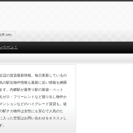
条件
(0件)
ンペーン！
近辺の賃貸最新情報。毎日更新しているの
気の駅近物件情報も最新に近い情報を網羅
ます。内郷駅が最寄り駅の新築・ペット
礼ゼロ・フリーレントなど掘り出し物件か
マンションなどのハイグレード賃貸も。徒
の駅チカ物件は女性にも安心で人気のた
に入った空室はお問い合わせをオススメし
す。