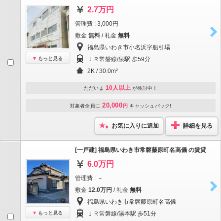
2.7万円
管理費 : 3,000円
敷金
無料
/ 礼金
無料
福島県いわき市小名浜字船引場
もっと見る
ＪＲ常磐線/泉駅 歩59分
2K / 30.0m²
10人以上
ただいま
が検討中！
20,000
対象者全員に
円
キャッシュバック!
お気に入りに追加
詳細を見る
[一戸建] 福島県いわき市常磐藤原町名高儀 の賃貸
6.0万円
管理費 : －
敷金
12.0万円
/ 礼金
無料
福島県いわき市常磐藤原町名高儀
もっと見る
ＪＲ常磐線/湯本駅 歩51分