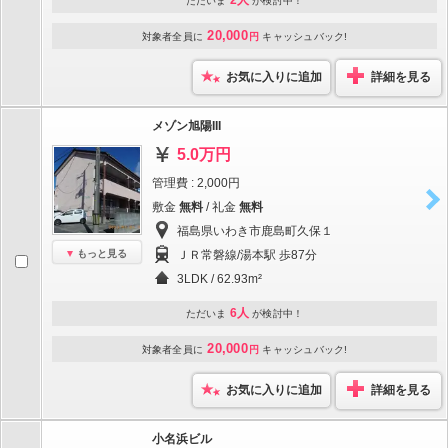
2人
ただいま
が検討中！
20,000
対象者全員に
円
キャッシュバック!
お気に入りに追加
詳細を見る
メゾン旭陽III
5.0万円
管理費 : 2,000円
敷金
無料
/ 礼金
無料
福島県いわき市鹿島町久保１
もっと見る
ＪＲ常磐線/湯本駅 歩87分
3LDK / 62.93m²
6人
ただいま
が検討中！
20,000
対象者全員に
円
キャッシュバック!
お気に入りに追加
詳細を見る
小名浜ビル