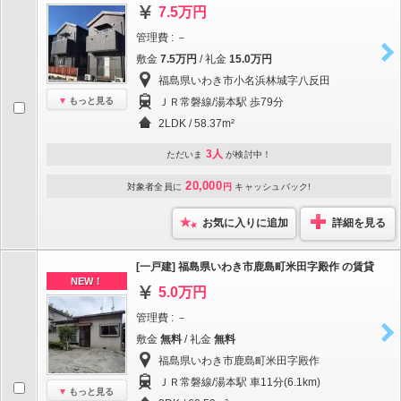
7.5万円
管理費 : －
敷金
7.5万円
/ 礼金
15.0万円
福島県いわき市小名浜林城字八反田
もっと見る
ＪＲ常磐線/湯本駅 歩79分
2LDK / 58.37m²
3人
ただいま
が検討中！
20,000
対象者全員に
円
キャッシュバック!
お気に入りに追加
詳細を見る
[一戸建] 福島県いわき市鹿島町米田字殿作 の賃貸
NEW！
5.0万円
管理費 : －
敷金
無料
/ 礼金
無料
福島県いわき市鹿島町米田字殿作
ＪＲ常磐線/湯本駅 車11分(6.1km)
もっと見る