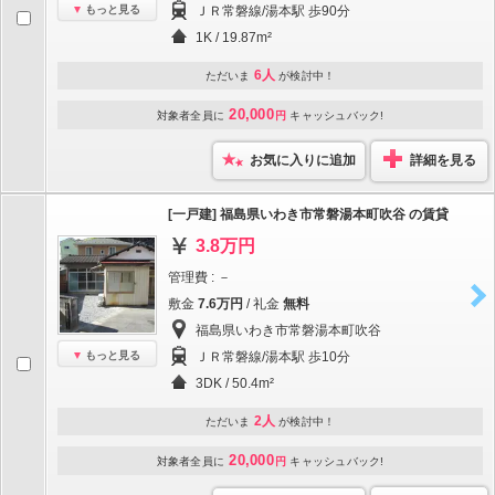
もっと見る
ＪＲ常磐線/湯本駅 歩90分
1K / 19.87m²
6人
ただいま
が検討中！
20,000
対象者全員に
円
キャッシュバック!
お気に入りに追加
詳細を見る
[一戸建] 福島県いわき市常磐湯本町吹谷 の賃貸
3.8万円
管理費 : －
敷金
7.6万円
/ 礼金
無料
福島県いわき市常磐湯本町吹谷
もっと見る
ＪＲ常磐線/湯本駅 歩10分
3DK / 50.4m²
2人
ただいま
が検討中！
20,000
対象者全員に
円
キャッシュバック!