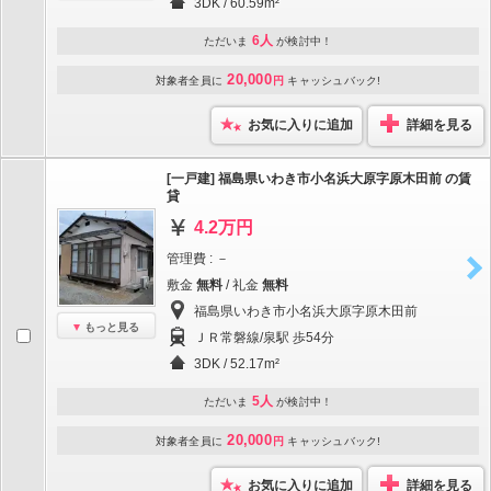
3DK / 60.59m²
6人
ただいま
が検討中！
20,000
対象者全員に
円
キャッシュバック!
お気に入りに追加
詳細を見る
[一戸建] 福島県いわき市小名浜大原字原木田前 の賃
貸
4.2万円
管理費 : －
敷金
無料
/ 礼金
無料
福島県いわき市小名浜大原字原木田前
もっと見る
ＪＲ常磐線/泉駅 歩54分
3DK / 52.17m²
5人
ただいま
が検討中！
20,000
対象者全員に
円
キャッシュバック!
お気に入りに追加
詳細を見る