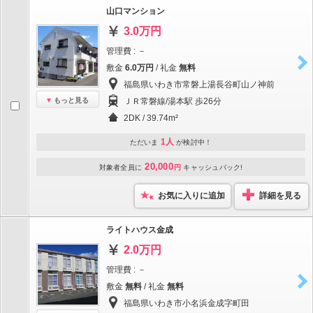
山口マンション
3.0万円
管理費 : －
敷金
6.0万円
/ 礼金
無料
福島県いわき市常磐上湯長谷町山ノ神前
もっと見る
ＪＲ常磐線/湯本駅 歩26分
2DK / 39.74m²
1人
ただいま
が検討中！
20,000
対象者全員に
円
キャッシュバック!
お気に入りに追加
詳細を見る
ライトハウス金成
2.0万円
管理費 : －
敷金
無料
/ 礼金
無料
福島県いわき市小名浜金成字町田