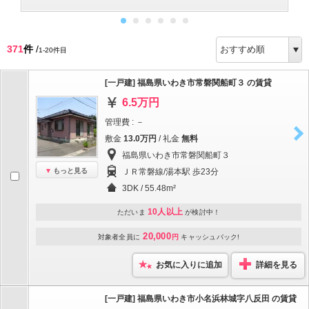
371
件
/
1-20件目
[一戸建] 福島県いわき市常磐関船町３ の賃貸
6.5万円
管理費 : －
敷金
13.0万円
/ 礼金
無料
福島県いわき市常磐関船町３
もっと見る
ＪＲ常磐線/湯本駅 歩23分
3DK / 55.48m²
10人以上
ただいま
が検討中！
20,000
対象者全員に
円
キャッシュバック!
お気に入りに追加
詳細を見る
[一戸建] 福島県いわき市小名浜林城字八反田 の賃貸