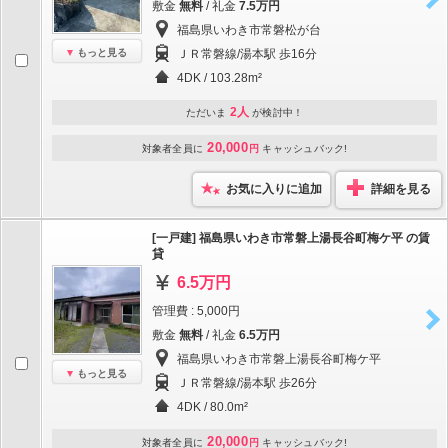
敷金
無料
/ 礼金
7.5万円
福島県いわき市常磐松が台
もっと見る
ＪＲ常磐線/湯本駅 歩16分
4DK / 103.28m²
2人
ただいま
が検討中！
20,000
対象者全員に
円
キャッシュバック!
お気に入りに追加
詳細を見る
[一戸建] 福島県いわき市常磐上湯長谷町梅ケ平 の賃
貸
6.5万円
管理費 : 5,000円
敷金
無料
/ 礼金
6.5万円
福島県いわき市常磐上湯長谷町梅ケ平
もっと見る
ＪＲ常磐線/湯本駅 歩26分
4DK / 80.0m²
20,000
対象者全員に
円
キャッシュバック!