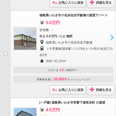
お気に入りに追加
詳細を見る
福島県いわき市小名浜住吉字飯塚の賃貸アパート
5.0万円
管理費 : －
敷金
5.0万円
/ 礼金
無料
福島県いわき市小名浜住吉字飯塚
ＪＲ常磐線/湯本駅 バス15分 (バス停)小名浜三小
歩2分
3DK / 51.37m²
1人
ただいま
が検討中！
20,000
対象者全員に
円
キャッシュバック!
お気に入りに追加
詳細を見る
[一戸建] 福島県いわき市常磐下湯長谷町 の賃貸
4.5万円