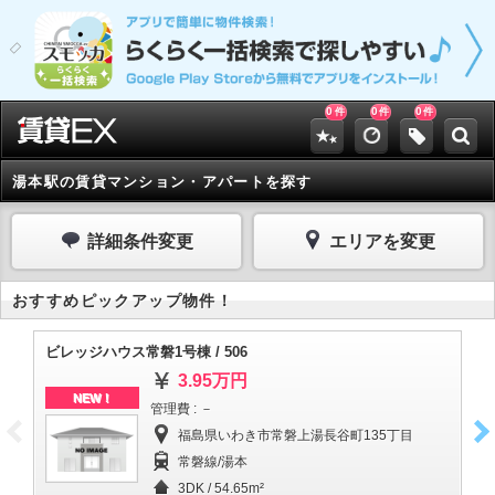
0
0
0
件
件
件
湯本駅の賃貸マンション・アパートを探す
詳細条件変更
エリアを変更
おすすめピックアップ物件！
ビレッジハウス常磐1号棟 / 506
ビ
3.95万円
NEW！
管理費 : －
福島県いわき市常磐上湯長谷町135丁目
常磐線/湯本
3DK / 54.65m²