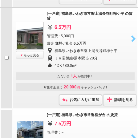
[一戸建] 福島県いわき市常磐上湯長谷町梅ケ平 の賃
貸
6.5万円
管理費 : 5,000円
敷金
無料
/ 礼金
6.5万円
福島県いわき市常磐上湯長谷町梅ケ平
もっと見る
ＪＲ常磐線/湯本駅 歩28分
4DK / 80.0m²
1人
ただいま
が検討中！
20,000
対象者全員に
円
キャッシュバック!
お気に入りに追加
詳細を見る
[一戸建] 福島県いわき市常磐松が台 の賃貸
7.5万円
管理費 : －