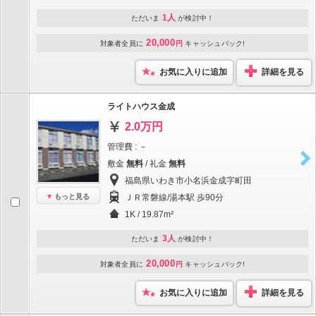
1人
ただいま
が検討中！
20,000
対象者全員に
円
キャッシュバック!
お気に入りに追加
詳細を見る
ライトハウス金成
2.0万円
管理費 : －
敷金
無料
/ 礼金
無料
福島県いわき市小名浜金成字町田
もっと見る
ＪＲ常磐線/湯本駅 歩90分
1K / 19.87m²
3人
ただいま
が検討中！
20,000
対象者全員に
円
キャッシュバック!
お気に入りに追加
詳細を見る