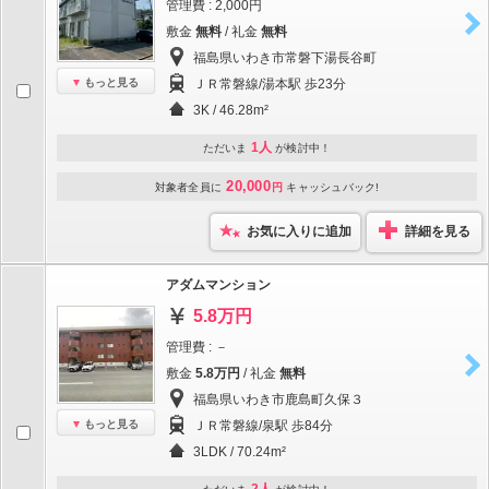
管理費 : 2,000円
敷金
無料
/ 礼金
無料
福島県いわき市常磐下湯長谷町
もっと見る
ＪＲ常磐線/湯本駅 歩23分
3K / 46.28m²
1人
ただいま
が検討中！
20,000
対象者全員に
円
キャッシュバック!
お気に入りに追加
詳細を見る
アダムマンション
5.8万円
管理費 : －
敷金
5.8万円
/ 礼金
無料
福島県いわき市鹿島町久保３
もっと見る
ＪＲ常磐線/泉駅 歩84分
3LDK / 70.24m²