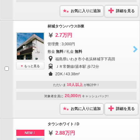
お気に入りに追加
詳細を見る
林城タウンハウスB棟
2.7万円
管理費 : 3,000円
敷金
無料
/ 礼金
無料
福島県いわき市小名浜林城字下高田
もっと見る
ＪＲ常磐線/湯本駅 歩72分
2DK / 43.38m²
10人以上
ただいま
が検討中！
20,000
対象者全員に
円
キャッシュバック!
お気に入りに追加
詳細を見る
タウンホワイト / D
2.88万円
NEW！