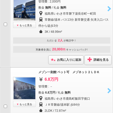
管理費 : 2,000円
敷金
無料
/ 礼金
無料
福島県いわき市常磐下湯長谷町一町田
常磐線/湯本 バス13分 新常磐交通 矢津入口バス
もっと見る
停から徒歩3分
3K / 48.99m²
2人
ただいま
が検討中！
20,000
対象者全員に
円
キャッシュバック!
お気に入りに追加
詳細を見る
メゾン一刻館 ペット可 メゾネット２ＬＤＫ
6.8万円
管理費 : －
敷金
6.8万円
/ 礼金
無料
福島県いわき市鹿島町飯田字後口
もっと見る
ＪＲ常磐線/湯本駅 歩84分
2LDK / 72.87m²