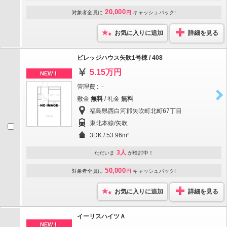
20,000
対象者全員に
円
キャッシュバック!
お気に入りに追加
詳細を見る
ビレッジハウス矢吹1号棟 / 408
5.15万円
NEW！
管理費 : －
敷金
無料
/ 礼金
無料
福島県西白河郡矢吹町北町67丁目
東北本線/矢吹
3DK / 53.96m²
3人
ただいま
が検討中！
50,000
対象者全員に
円
キャッシュバック!
お気に入りに追加
詳細を見る
イーリスハイツＡ
NEW！