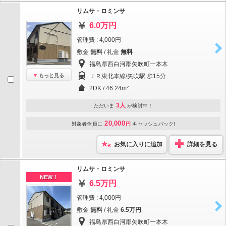
リムサ・ロミンサ
6.0万円
管理費 : 4,000円
敷金
無料
/ 礼金
無料
福島県西白河郡矢吹町一本木
もっと見る
ＪＲ東北本線/矢吹駅 歩15分
2DK / 46.24m²
3人
ただいま
が検討中！
20,000
対象者全員に
円
キャッシュバック!
お気に入りに追加
詳細を見る
リムサ・ロミンサ
NEW！
6.5万円
管理費 : 4,000円
敷金
無料
/ 礼金
6.5万円
福島県西白河郡矢吹町一本木