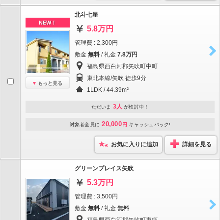
北斗七星
NEW！
5.8万円
管理費 : 2,300円
敷金
無料
/ 礼金
7.8万円
福島県西白河郡矢吹町中町
東北本線/矢吹 徒歩9分
もっと見る
1LDK / 44.39m²
3人
ただいま
が検討中！
20,000
対象者全員に
円
キャッシュバック!
お気に入りに追加
詳細を見る
グリーンプレイス矢吹
5.3万円
管理費 : 3,500円
敷金
無料
/ 礼金
無料