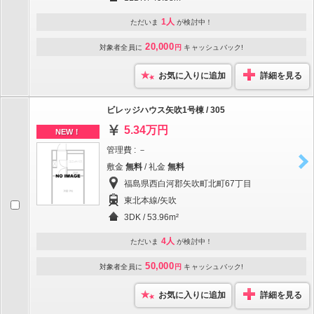
1人
ただいま
が検討中！
20,000
対象者全員に
円
キャッシュバック!
お気に入りに追加
詳細を見る
ビレッジハウス矢吹1号棟 / 305
5.34万円
NEW！
管理費 : －
敷金
無料
/ 礼金
無料
福島県西白河郡矢吹町北町67丁目
東北本線/矢吹
3DK / 53.96m²
4人
ただいま
が検討中！
50,000
対象者全員に
円
キャッシュバック!
お気に入りに追加
詳細を見る