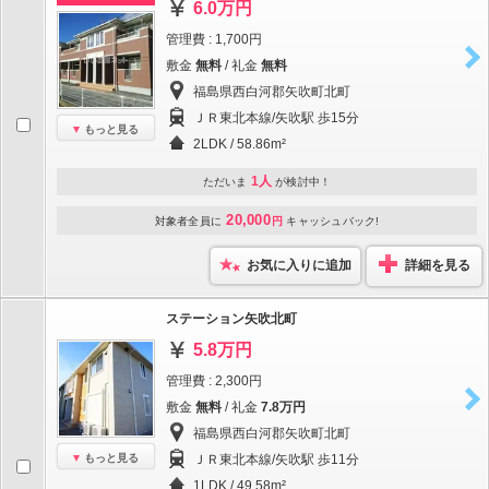
6.0万円
管理費 : 1,700円
敷金
無料
/ 礼金
無料
福島県西白河郡矢吹町北町
ＪＲ東北本線/矢吹駅 歩15分
もっと見る
2LDK / 58.86m²
1人
ただいま
が検討中！
20,000
対象者全員に
円
キャッシュバック!
お気に入りに追加
詳細を見る
ステーション矢吹北町
5.8万円
管理費 : 2,300円
敷金
無料
/ 礼金
7.8万円
福島県西白河郡矢吹町北町
もっと見る
ＪＲ東北本線/矢吹駅 歩11分
1LDK / 49.58m²