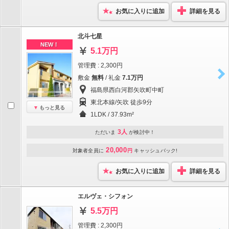
お気に入りに追加
詳細を見る
北斗七星
NEW！
5.1万円
管理費 : 2,300円
敷金
無料
/ 礼金
7.1万円
福島県西白河郡矢吹町中町
東北本線/矢吹 徒歩9分
もっと見る
1LDK / 37.93m²
3人
ただいま
が検討中！
20,000
対象者全員に
円
キャッシュバック!
お気に入りに追加
詳細を見る
エルヴェ・シフォン
5.5万円
管理費 : 2,300円