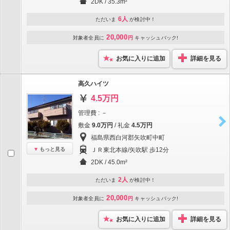
2DK / 35.3m²
6人
ただいま
が検討中！
20,000
対象者全員に
円
キャッシュバック!
お気に入りに追加
詳細を見る
高久ハイツ
4.5万円
管理費 : －
敷金
9.0万円
/ 礼金
4.5万円
福島県西白河郡矢吹町中町
もっと見る
ＪＲ東北本線/矢吹駅 歩12分
2DK / 45.0m²
2人
ただいま
が検討中！
20,000
対象者全員に
円
キャッシュバック!
お気に入りに追加
詳細を見る