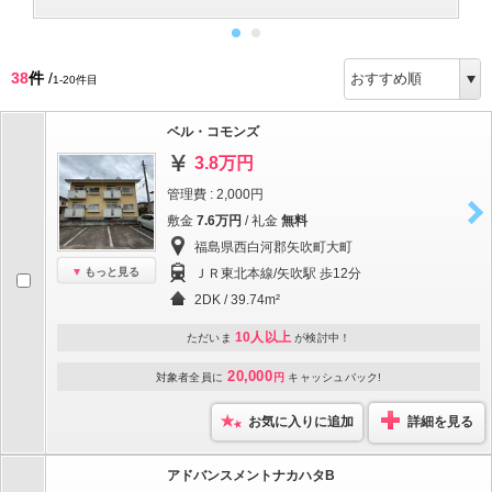
38
件
/
1-20件目
ベル・コモンズ
3.8万円
管理費 : 2,000円
敷金
7.6万円
/ 礼金
無料
福島県西白河郡矢吹町大町
もっと見る
ＪＲ東北本線/矢吹駅 歩12分
2DK / 39.74m²
10人以上
ただいま
が検討中！
20,000
対象者全員に
円
キャッシュバック!
お気に入りに追加
詳細を見る
アドバンスメントナカハタB