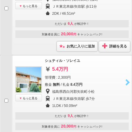
もっと見る
ＪＲ東北本線/矢吹駅 歩11分
2DK / 46.51m²
6人
ただいま
が検討中！
20,000
対象者全員に
円
キャッシュバック!
お気に入りに追加
詳細を見る
シュティル・ソレイユ
5.4万円
管理費 : 2,300円
敷金
無料
/ 礼金
8.4万円
福島県西白河郡矢吹町小松
もっと見る
ＪＲ東北本線/矢吹駅 歩7分
1LDK / 50.09m²
9人
ただいま
が検討中！
20,000
対象者全員に
円
キャッシュバック!