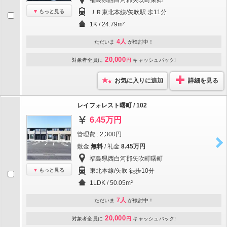
福島県西白河郡矢吹町東郷
もっと見る
ＪＲ東北本線/矢吹駅 歩11分
1K / 24.79m²
4人
ただいま
が検討中！
20,000
対象者全員に
円
キャッシュバック!
お気に入りに追加
詳細を見る
レイフォレスト曙町 / 102
6.45万円
管理費 : 2,300円
敷金
無料
/ 礼金
8.45万円
福島県西白河郡矢吹町曙町
もっと見る
東北本線/矢吹 徒歩10分
1LDK / 50.05m²
7人
ただいま
が検討中！
20,000
対象者全員に
円
キャッシュバック!