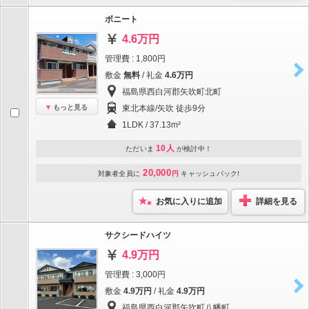
ボニート
4.6万円
管理費 : 1,800円
敷金
無料
/ 礼金
4.6万円
福島県西白河郡矢吹町北町
もっと見る
東北本線/矢吹 徒歩9分
1LDK / 37.13m²
10人
ただいま
が検討中！
20,000
対象者全員に
円
キャッシュバック!
お気に入りに追加
詳細を見る
サクシードハイツ
4.9万円
管理費 : 3,000円
敷金
4.9万円
/ 礼金
4.9万円
福島県西白河郡矢吹町八幡町