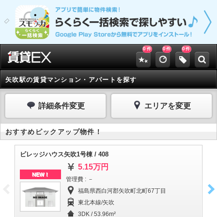
0
0
0
件
件
件
矢吹駅の賃貸マンション・アパートを探す
詳細条件変更
エリアを変更
おすすめピックアップ物件！
ビレッジハウス矢吹1号棟 / 408
ビ
5.15万円
NEW！
管理費 : －
福島県西白河郡矢吹町北町67丁目
東北本線/矢吹
3DK / 53.96m²