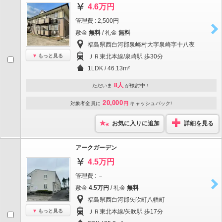
4.6万円
管理費 : 2,500円
敷金
無料
/ 礼金
無料
福島県西白河郡泉崎村大字泉崎字十八夜
もっと見る
ＪＲ東北本線/泉崎駅 歩30分
1LDK / 46.13m²
8人
ただいま
が検討中！
20,000
対象者全員に
円
キャッシュバック!
お気に入りに追加
詳細を見る
アークガーデン
4.5万円
管理費 : －
敷金
4.5万円
/ 礼金
無料
福島県西白河郡矢吹町八幡町
もっと見る
ＪＲ東北本線/矢吹駅 歩17分