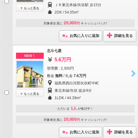
ＪＲ東北本線/矢吹駅 歩15分
もっと見る
2DK / 54.05m²
20,000
対象者全員に
円
キャッシュバック!
お気に入りに追加
詳細を見る
北斗七星
NEW！
5.6万円
管理費 : 2,300円
敷金
無料
/ 礼金
7.6万円
福島県西白河郡矢吹町中町
東北本線/矢吹 徒歩9分
もっと見る
1LDK / 44.39m²
1人
ただいま
が検討中！
20,000
対象者全員に
円
キャッシュバック!
お気に入りに追加
詳細を見る