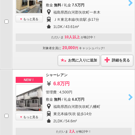
敷金
無料
/ 礼金
7.5万円
福島県西白河郡矢吹町一本木
もっと見る
ＪＲ東北本線/矢吹駅 歩17分
1LDK / 43.61m²
10人以上
ただいま
が検討中！
20,000
対象者全員に
円
キャッシュバック!
お気に入りに追加
詳細を見る
シャーレアン
NEW！
6.8万円
管理費 : 4,500円
敷金
無料
/ 礼金
6.8万円
福島県西白河郡矢吹町八幡町
東北本線/矢吹 徒歩14分
もっと見る
2LDK / 54.6m²
2人
ただいま
が検討中！