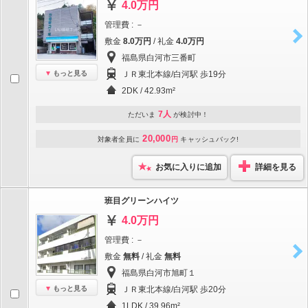
4.0万円
管理費 : －
敷金
8.0万円
/ 礼金
4.0万円
福島県白河市三番町
もっと見る
ＪＲ東北本線/白河駅 歩19分
2DK / 42.93m²
7人
ただいま
が検討中！
20,000
対象者全員に
円
キャッシュバック!
お気に入りに追加
詳細を見る
班目グリーンハイツ
4.0万円
管理費 : －
敷金
無料
/ 礼金
無料
福島県白河市旭町１
もっと見る
ＪＲ東北本線/白河駅 歩20分
1LDK / 39.96m²