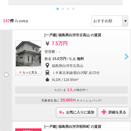
147
件
/
1-20件目
[一戸建] 福島県白河市古高山 の賃貸
7.5万円
管理費 : －
敷金
15.0万円
/ 礼金
無料
福島県白河市古高山
もっと見る
ＪＲ東北本線/新白河駅 歩23分
4LDK / 118.95m²
1人
ただいま
が検討中！
20,000
対象者全員に
円
キャッシュバック!
お気に入りに追加
詳細を見る
[一戸建] 福島県白河市昭和町 の賃貸