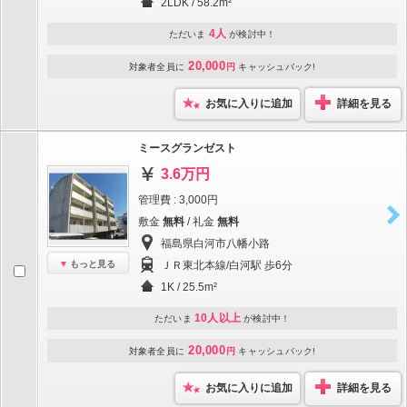
2LDK / 58.2m²
4人
ただいま
が検討中！
20,000
対象者全員に
円
キャッシュバック!
お気に入りに追加
詳細を見る
ミースグランゼスト
3.6万円
管理費 : 3,000円
敷金
無料
/ 礼金
無料
福島県白河市八幡小路
もっと見る
ＪＲ東北本線/白河駅 歩6分
1K / 25.5m²
10人以上
ただいま
が検討中！
20,000
対象者全員に
円
キャッシュバック!
お気に入りに追加
詳細を見る