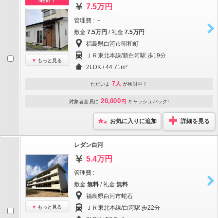
NEW！
7.5万円
管理費 : －
敷金
7.5万円
/ 礼金
7.5万円
福島県白河市昭和町
ＪＲ東北本線/新白河駅 歩19分
もっと見る
2LDK / 44.71m²
7人
ただいま
が検討中！
20,000
対象者全員に
円
キャッシュバック!
お気に入りに追加
詳細を見る
レダン白河
5.4万円
管理費 : －
敷金
無料
/ 礼金
無料
福島県白河市蛇石
もっと見る
ＪＲ東北本線/白河駅 歩22分