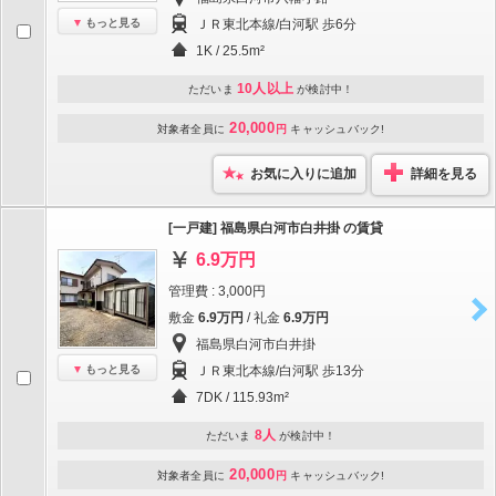
もっと見る
ＪＲ東北本線/白河駅 歩6分
1K / 25.5m²
10人以上
ただいま
が検討中！
20,000
対象者全員に
円
キャッシュバック!
お気に入りに追加
詳細を見る
[一戸建] 福島県白河市白井掛 の賃貸
6.9万円
管理費 : 3,000円
敷金
6.9万円
/ 礼金
6.9万円
福島県白河市白井掛
もっと見る
ＪＲ東北本線/白河駅 歩13分
7DK / 115.93m²
8人
ただいま
が検討中！
20,000
対象者全員に
円
キャッシュバック!