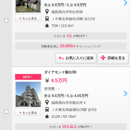
敷金
6.9万円
/ 礼金
6.9万円
福島県白河市白井掛
もっと見る
ＪＲ東北本線/白河駅 歩12分
7DK / 115.0m²
3人
ただいま
が検討中！
20,000
対象者全員に
円
キャッシュバック!
お気に入りに追加
詳細を見る
ダイアモンド新白河I
NEW！
6.5万円
管理費 : －
敷金
6.5万円
/ 礼金
4.55万円
福島県白河市新白河３
ＪＲ東北本線/新白河駅 歩3分
もっと見る
2LDK / 55.76m²
10人以上
ただいま
が検討中！