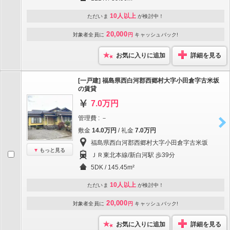
10人以上
ただいま
が検討中！
20,000
対象者全員に
円
キャッシュバック!
お気に入りに追加
詳細を見る
[一戸建] 福島県西白河郡西郷村大字小田倉字古米坂
の賃貸
7.0万円
管理費 : －
敷金
14.0万円
/ 礼金
7.0万円
福島県西白河郡西郷村大字小田倉字古米坂
もっと見る
ＪＲ東北本線/新白河駅 歩39分
5DK / 145.45m²
10人以上
ただいま
が検討中！
20,000
対象者全員に
円
キャッシュバック!
お気に入りに追加
詳細を見る