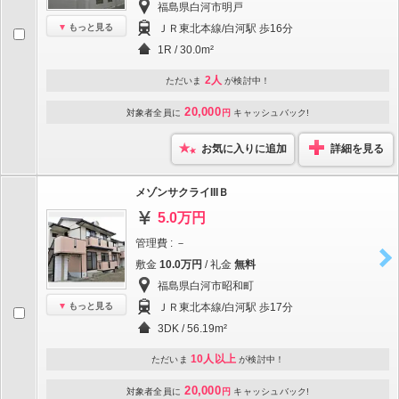
福島県白河市明戸
もっと見る
ＪＲ東北本線/白河駅 歩16分
1R / 30.0m²
2人
ただいま
が検討中！
20,000
対象者全員に
円
キャッシュバック!
お気に入りに追加
詳細を見る
メゾンサクライIIIＢ
5.0万円
管理費 : －
敷金
10.0万円
/ 礼金
無料
福島県白河市昭和町
もっと見る
ＪＲ東北本線/白河駅 歩17分
3DK / 56.19m²
10人以上
ただいま
が検討中！
20,000
対象者全員に
円
キャッシュバック!