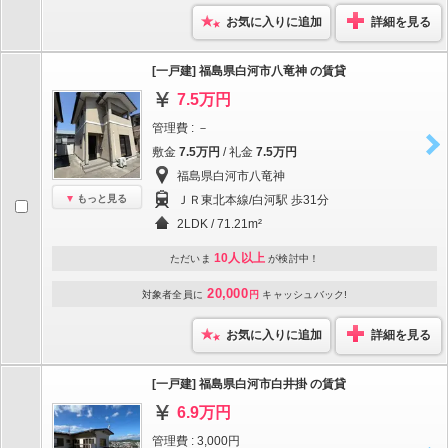
お気に入りに追加
詳細を見る
[一戸建] 福島県白河市八竜神 の賃貸
7.5万円
管理費 : －
敷金
7.5万円
/ 礼金
7.5万円
福島県白河市八竜神
もっと見る
ＪＲ東北本線/白河駅 歩31分
2LDK / 71.21m²
10人以上
ただいま
が検討中！
20,000
対象者全員に
円
キャッシュバック!
お気に入りに追加
詳細を見る
[一戸建] 福島県白河市白井掛 の賃貸
6.9万円
管理費 : 3,000円