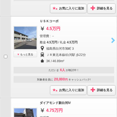
お気に入りに追加
詳細を見る
ＵＳＫコーポ
4.5万円
管理費 : －
敷金
4.5万円
/ 礼金
4.5万円
福島県白河市旭町３
もっと見る
ＪＲ東北本線/白河駅 歩22分
3K / 46.89m²
6人
ただいま
が検討中！
20,000
対象者全員に
円
キャッシュバック!
お気に入りに追加
詳細を見る
ダイアモンド新白河IV
4.75万円