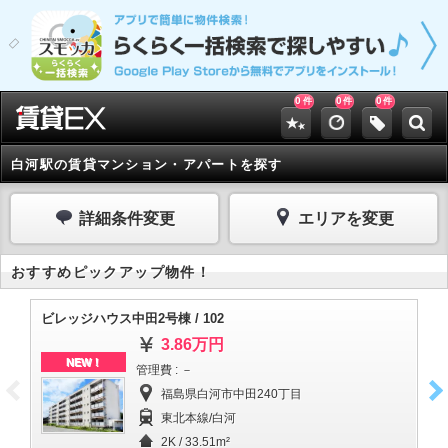
0
0
0
件
件
件
白河駅の賃貸マンション・アパートを探す
詳細条件変更
エリアを変更
おすすめピックアップ物件！
ビレッジハウス中田2号棟 / 102
ビ
3.86万円
NEW！
管理費 : －
福島県白河市中田240丁目
東北本線/白河
2K / 33.51m²