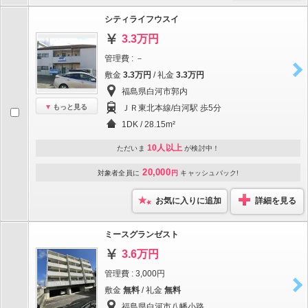
シティライフウスイ
3.3万円
管理費 : －
敷金
3.3万円
/ 礼金
3.3万円
福島県白河市郭内
もっと見る
ＪＲ東北本線/白河駅 歩5分
1DK / 28.15m²
10人以上
ただいま
が検討中！
20,000
対象者全員に
円
キャッシュバック!
お気に入りに追加
詳細を見る
ミースグランゼスト
3.6万円
管理費 : 3,000円
敷金
無料
/ 礼金
無料
福島県白河市八幡小路