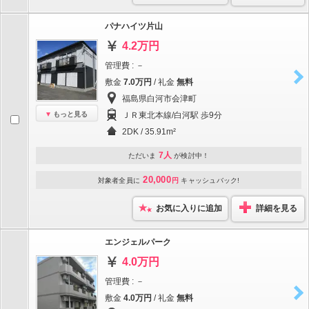
パナハイツ片山
4.2万円
管理費 : －
敷金
7.0万円
/ 礼金
無料
福島県白河市会津町
もっと見る
ＪＲ東北本線/白河駅 歩9分
2DK / 35.91m²
7人
ただいま
が検討中！
20,000
対象者全員に
円
キャッシュバック!
お気に入りに追加
詳細を見る
エンジェルパーク
4.0万円
管理費 : －
敷金
4.0万円
/ 礼金
無料