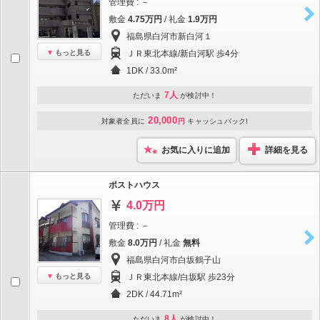
管理費 : －
敷金
4.75万円
/ 礼金
1.9万円
福島県白河市新白河１
もっと見る
ＪＲ東北本線/新白河駅 歩4分
1DK / 33.0m²
7人
ただいま
が検討中！
20,000
対象者全員に
円
キャッシュバック!
お気に入りに追加
詳細を見る
ポストハウス
4.0万円
管理費 : －
敷金
8.0万円
/ 礼金
無料
福島県白河市白坂鶴子山
もっと見る
ＪＲ東北本線/白坂駅 歩23分
2DK / 44.71m²
8人
ただいま
が検討中！