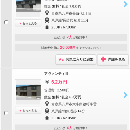
敷金
無料
/ 礼金
7.0万円
青森県八戸市長苗代1丁目
八戸線/長苗代 徒歩11分
もっと見る
2LDK / 67.03m²
2人
ただいま
が検討中！
20,000
対象者全員に
円
キャッシュバック!
お気に入りに追加
詳細を見る
アヴァンティⅢ
6.2万円
管理費 : 2,500円
敷金
無料
/ 礼金
6.2万円
青森県八戸市大字白銀町字雷
もっと見る
八戸線/白銀 徒歩14分
2LDK / 62.05m²
4人
ただいま
が検討中！