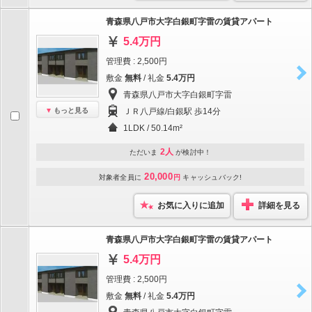
青森県八戸市大字白銀町字雷の賃貸アパート
5.4万円
管理費 : 2,500円
敷金
無料
/ 礼金
5.4万円
青森県八戸市大字白銀町字雷
もっと見る
ＪＲ八戸線/白銀駅 歩14分
1LDK / 50.14m²
2人
ただいま
が検討中！
20,000
対象者全員に
円
キャッシュバック!
お気に入りに追加
詳細を見る
青森県八戸市大字白銀町字雷の賃貸アパート
5.4万円
管理費 : 2,500円
敷金
無料
/ 礼金
5.4万円