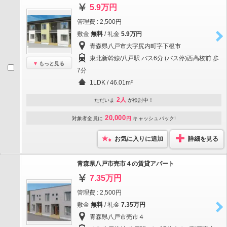
5.9万円
管理費 : 2,500円
敷金
無料
/ 礼金
5.9万円
青森県八戸市大字尻内町字下根市
東北新幹線/八戸駅 バス6分 (バス停)西高校前 歩
もっと見る
7分
1LDK / 46.01m²
2人
ただいま
が検討中！
20,000
対象者全員に
円
キャッシュバック!
お気に入りに追加
詳細を見る
青森県八戸市売市４の賃貸アパート
7.35万円
管理費 : 2,500円
敷金
無料
/ 礼金
7.35万円
青森県八戸市売市４