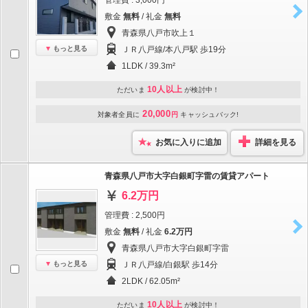
管理費 : 3,000円
敷金
無料
/ 礼金
無料
青森県八戸市吹上１
もっと見る
ＪＲ八戸線/本八戸駅 歩19分
1LDK / 39.3m²
10人以上
ただいま
が検討中！
20,000
対象者全員に
円
キャッシュバック!
お気に入りに追加
詳細を見る
青森県八戸市大字白銀町字雷の賃貸アパート
6.2万円
管理費 : 2,500円
敷金
無料
/ 礼金
6.2万円
青森県八戸市大字白銀町字雷
もっと見る
ＪＲ八戸線/白銀駅 歩14分
2LDK / 62.05m²
10人以上
ただいま
が検討中！