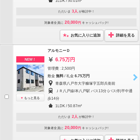
1LDK / 50.01m²
3人
ただいま
が検討中！
20,000
対象者全員に
円
キャッシュバック!
お気に入りに追加
詳細を見る
アルモニーＤ
6.75万円
NEW！
管理費 : 2,500円
敷金
無料
/ 礼金
6.75万円
青森県八戸市大字糠塚字五郎兵衛前
ＪＲ八戸線/本八戸駅 バス13分 (バス停)平中通
もっと見る
歩14分
1LDK / 50.87m²
2人
ただいま
が検討中！
20,000
対象者全員に
円
キャッシュバック!