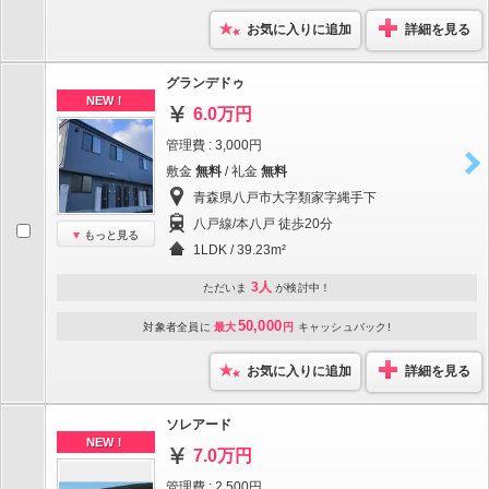
お気に入りに追加
詳細を見る
グランデドゥ
NEW！
6.0万円
管理費 : 3,000円
敷金
無料
/ 礼金
無料
青森県八戸市大字類家字縄手下
八戸線/本八戸 徒歩20分
もっと見る
1LDK / 39.23m²
3人
ただいま
が検討中！
50,000
対象者全員に
最大
円
キャッシュバック!
お気に入りに追加
詳細を見る
ソレアード
NEW！
7.0万円
管理費 : 2,500円