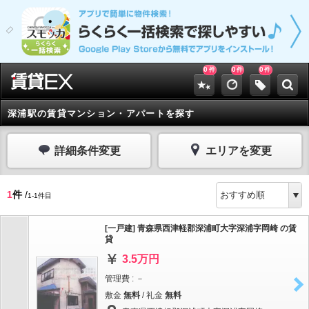
0
0
0
件
件
件
深浦駅の賃貸マンション・アパートを探す
詳細条件変更
エリアを変更
1
件
/
1-1件目
[一戸建] 青森県西津軽郡深浦町大字深浦字岡崎 の賃
貸
3.5万円
管理費 : －
敷金
無料
/ 礼金
無料