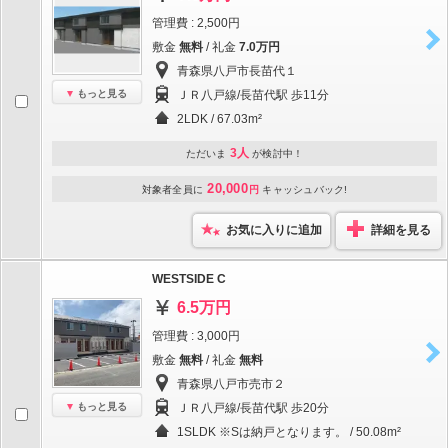
管理費 : 2,500円
敷金
無料
/ 礼金
7.0万円
青森県八戸市長苗代１
もっと見る
ＪＲ八戸線/長苗代駅 歩11分
2LDK / 67.03m²
3人
ただいま
が検討中！
20,000
対象者全員に
円
キャッシュバック!
お気に入りに追加
詳細を見る
WESTSIDE C
6.5万円
管理費 : 3,000円
敷金
無料
/ 礼金
無料
青森県八戸市売市２
もっと見る
ＪＲ八戸線/長苗代駅 歩20分
1SLDK ※Sは納戸となります。 / 50.08m²