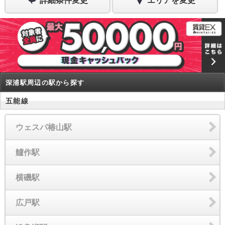
詳細条件変更
エリアを変更
深浦駅周辺の駅から探す
五能線
ウェスパ椿山駅
艫作駅
横磯駅
広戸駅