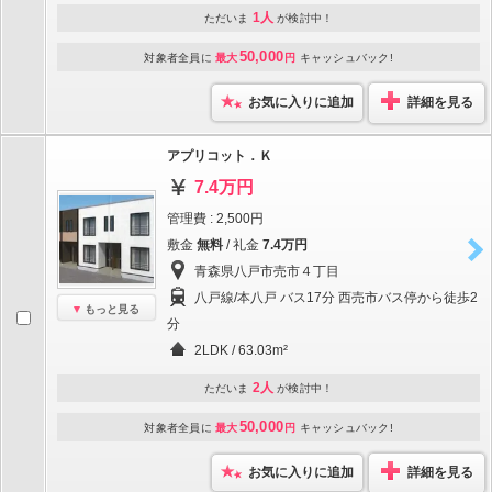
1人
ただいま
が検討中！
50,000
対象者全員に
最大
円
キャッシュバック!
お気に入りに追加
詳細を見る
アプリコット．Ｋ
7.4万円
管理費 : 2,500円
敷金
無料
/ 礼金
7.4万円
青森県八戸市売市４丁目
八戸線/本八戸 バス17分 西売市バス停から徒歩2
もっと見る
分
2LDK / 63.03m²
2人
ただいま
が検討中！
50,000
対象者全員に
最大
円
キャッシュバック!
お気に入りに追加
詳細を見る