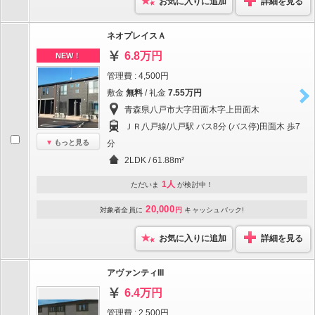
お気に入りに追加
詳細を見る
ネオプレイスＡ
6.8万円
NEW！
管理費 : 4,500円
敷金
無料
/ 礼金
7.55万円
青森県八戸市大字田面木字上田面木
ＪＲ八戸線/八戸駅 バス8分 (バス停)田面木 歩7
もっと見る
分
2LDK / 61.88m²
1人
ただいま
が検討中！
20,000
対象者全員に
円
キャッシュバック!
お気に入りに追加
詳細を見る
アヴァンティIII
6.4万円
管理費 : 2,500円