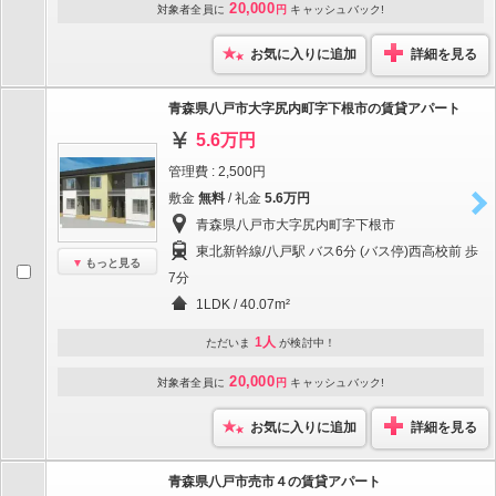
20,000
対象者全員に
円
キャッシュバック!
お気に入りに追加
詳細を見る
青森県八戸市大字尻内町字下根市の賃貸アパート
5.6万円
管理費 : 2,500円
敷金
無料
/ 礼金
5.6万円
青森県八戸市大字尻内町字下根市
東北新幹線/八戸駅 バス6分 (バス停)西高校前 歩
もっと見る
7分
1LDK / 40.07m²
1人
ただいま
が検討中！
20,000
対象者全員に
円
キャッシュバック!
お気に入りに追加
詳細を見る
青森県八戸市売市４の賃貸アパート