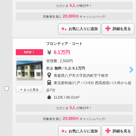
6人
ただいま
が検討中！
20,000
対象者全員に
円
キャッシュバック!
お気に入りに追加
詳細を見る
フロンティア・コート
6.1万円
NEW！
管理費 : 2,500円
敷金
無料
/ 礼金
6.1万円
青森県八戸市大字尻内町字下根市
東北新幹線/八戸 バス6分 西高校前バス停から徒
もっと見る
歩7分
1LDK / 46.01m²
6人
ただいま
が検討中！
20,000
対象者全員に
円
キャッシュバック!
お気に入りに追加
詳細を見る