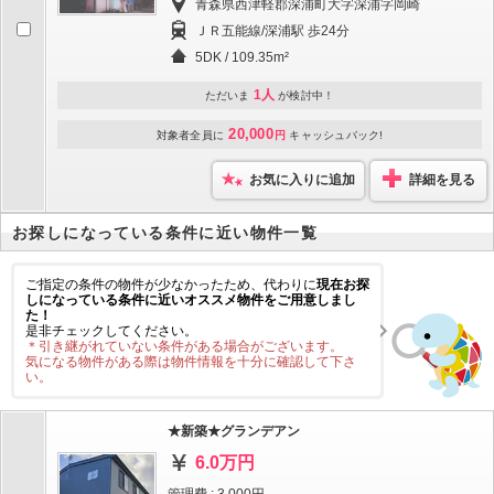
青森県西津軽郡深浦町大字深浦字岡崎
ＪＲ五能線/深浦駅 歩24分
5DK / 109.35m²
1人
ただいま
が検討中！
20,000
対象者全員に
円
キャッシュバック!
お気に入りに追加
詳細を見る
お探しになっている条件に近い物件一覧
ご指定の条件の物件が少なかったため、代わりに
現在お探
しになっている条件に近いオススメ物件をご用意しまし
た！
是非チェックしてください。
＊引き継がれていない条件がある場合がございます。
気になる物件がある際は物件情報を十分に確認して下さ
い。
★新築★グランデアン
6.0万円