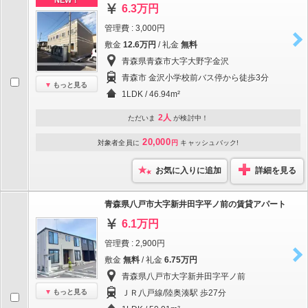
NEW！
6.3万円
管理費 : 3,000円
敷金
12.6万円
/ 礼金
無料
青森県青森市大字大野字金沢
青森市 金沢小学校前バス停から徒歩3分
もっと見る
1LDK / 46.94m²
2人
ただいま
が検討中！
20,000
対象者全員に
円
キャッシュバック!
お気に入りに追加
詳細を見る
青森県八戸市大字新井田字平ノ前の賃貸アパート
6.1万円
管理費 : 2,900円
敷金
無料
/ 礼金
6.75万円
青森県八戸市大字新井田字平ノ前
もっと見る
ＪＲ八戸線/陸奥湊駅 歩27分