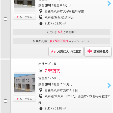
敷金
無料
/ 礼金
6.4万円
青森県八戸市大字白銀町字雷
もっと見る
八戸線/白銀 徒歩14分
2LDK / 62.05m²
5人
ただいま
が検討中！
50,000
対象者全員に
最大
円
キャッシュバック!
お気に入りに追加
詳細を見る
オリーブ．Ｎ
7.55万円
管理費 : 2,500円
敷金
無料
/ 礼金
7.55万円
青森県八戸市売市４丁目
八戸線/本八戸 バス17分 西売市バス停から徒歩2
もっと見る
分
2LDK / 61.88m²