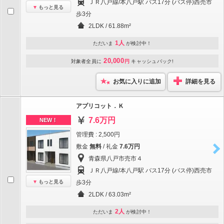
ＪＲ八戸線/本八戸駅 バス17分 (バス停)西売市
もっと見る
歩3分
2LDK / 61.88m²
1人
ただいま
が検討中！
20,000
対象者全員に
円
キャッシュバック!
お気に入りに追加
詳細を見る
アプリコット．Ｋ
7.6万円
NEW！
管理費 : 2,500円
敷金
無料
/ 礼金
7.6万円
青森県八戸市売市４
ＪＲ八戸線/本八戸駅 バス17分 (バス停)西売市
もっと見る
歩3分
2LDK / 63.03m²
2人
ただいま
が検討中！