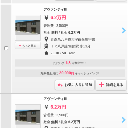
アヴァンティIII
6.2万円
管理費 : 2,500円
敷金
無料
/ 礼金
6.2万円
青森県八戸市大字白銀町字雷
もっと見る
ＪＲ八戸線/白銀駅 歩13分
2LDK / 50.14m²
6人
ただいま
が検討中！
20,000
対象者全員に
円
キャッシュバック!
お気に入りに追加
詳細を見る
アヴァンティIII
6.2万円
管理費 : 2,500円
敷金
無料
/ 礼金
6.2万円