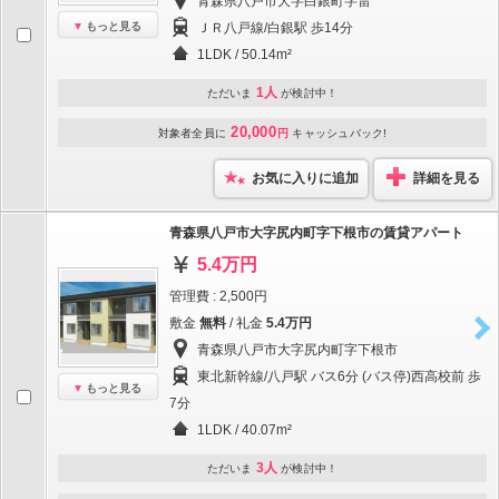
青森県八戸市大字白銀町字雷
もっと見る
ＪＲ八戸線/白銀駅 歩14分
1LDK / 50.14m²
1人
ただいま
が検討中！
20,000
対象者全員に
円
キャッシュバック!
お気に入りに追加
詳細を見る
青森県八戸市大字尻内町字下根市の賃貸アパート
5.4万円
管理費 : 2,500円
敷金
無料
/ 礼金
5.4万円
青森県八戸市大字尻内町字下根市
東北新幹線/八戸駅 バス6分 (バス停)西高校前 歩
もっと見る
7分
1LDK / 40.07m²
3人
ただいま
が検討中！