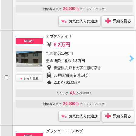
20,000
対象者全員に
円
キャッシュバック!
お気に入りに追加
詳細を見る
アヴァンティⅢ
NEW！
6.2万円
管理費 : 2,500円
敷金
無料
/ 礼金
6.2万円
青森県八戸市大字白銀町字雷
八戸線/白銀 徒歩14分
もっと見る
2LDK / 62.05m²
4人
ただいま
が検討中！
20,000
対象者全員に
円
キャッシュバック!
お気に入りに追加
詳細を見る
グランコート・デネブ