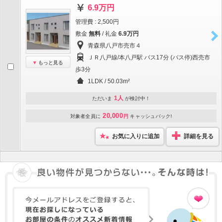
6.9万円
管理費 : 2,500円
敷金
無料
/ 礼金
6.9万円
青森県八戸市売市４
ＪＲ八戸線/本八戸駅 バス17分 (バス停)西売市
もっと見る
歩3分
1LDK / 50.03m²
1人
ただいま
が検討中！
20,000
対象者全員に
円
キャッシュバック!
お気に入りに追加
詳細を見る