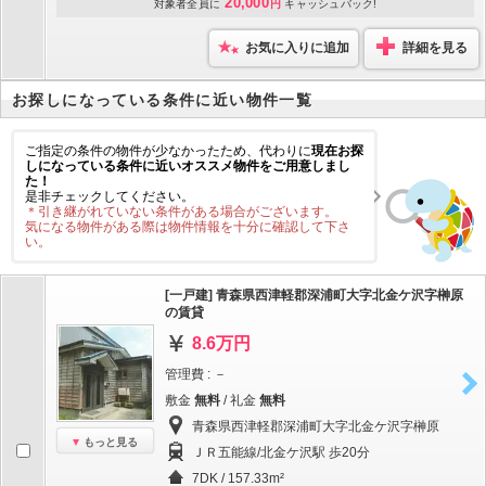
20,000
対象者全員に
円
キャッシュバック!
お気に入りに追加
詳細を見る
お探しになっている条件に近い物件一覧
ご指定の条件の物件が少なかったため、代わりに
現在お探
しになっている条件に近いオススメ物件をご用意しまし
た！
是非チェックしてください。
＊引き継がれていない条件がある場合がございます。
気になる物件がある際は物件情報を十分に確認して下さ
い。
[一戸建] 青森県西津軽郡深浦町大字北金ケ沢字榊原
の賃貸
8.6万円
管理費 : －
敷金
無料
/ 礼金
無料
青森県西津軽郡深浦町大字北金ケ沢字榊原
もっと見る
ＪＲ五能線/北金ケ沢駅 歩20分
7DK / 157.33m²