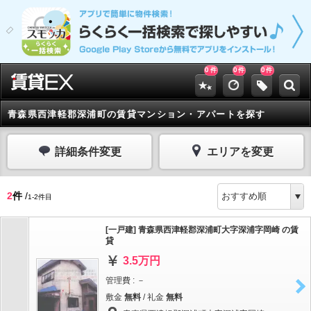
0
0
0
件
件
件
青森県西津軽郡深浦町の賃貸マンション・アパートを探す
詳細条件変更
エリアを変更
2
件
/
1-2件目
[一戸建] 青森県西津軽郡深浦町大字深浦字岡崎 の賃
貸
3.5万円
管理費 : －
敷金
無料
/ 礼金
無料