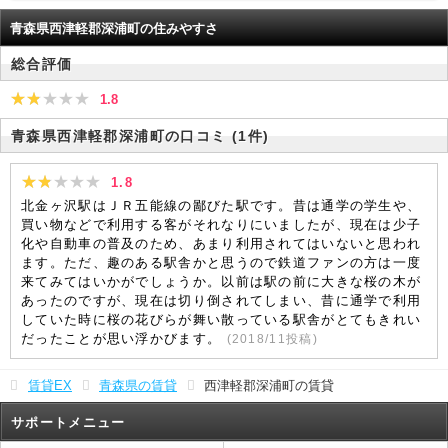
青森県西津軽郡深浦町の住みやすさ
総合評価
1.8
青森県西津軽郡深浦町の口コミ
(1件)
1.8
北金ヶ沢駅はＪＲ五能線の鄙びた駅です。昔は通学の学生や、
買い物などで利用する客がそれなりにいましたが、現在は少子
化や自動車の普及のため、あまり利用されてはいないと思われ
ます。ただ、趣のある駅舎かと思うので鉄道ファンの方は一度
来てみてはいかがでしょうか。以前は駅の前に大きな桜の木が
あったのですが、現在は切り倒されてしまい、昔に通学で利用
していた時に桜の花びらが舞い散っている駅舎がとてもきれい
だったことが思い浮かびます。
(
2018/11
投稿)
賃貸EX
青森県の賃貸
西津軽郡深浦町の賃貸
サポートメニュー