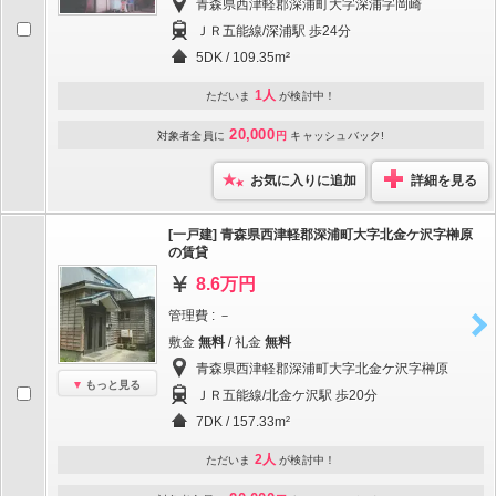
青森県西津軽郡深浦町大字深浦字岡崎
ＪＲ五能線/深浦駅 歩24分
5DK / 109.35m²
1人
ただいま
が検討中！
20,000
対象者全員に
円
キャッシュバック!
お気に入りに追加
詳細を見る
[一戸建] 青森県西津軽郡深浦町大字北金ケ沢字榊原
の賃貸
8.6万円
管理費 : －
敷金
無料
/ 礼金
無料
青森県西津軽郡深浦町大字北金ケ沢字榊原
もっと見る
ＪＲ五能線/北金ケ沢駅 歩20分
7DK / 157.33m²
2人
ただいま
が検討中！