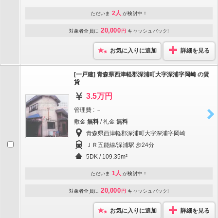
2人
ただいま
が検討中！
20,000
対象者全員に
円
キャッシュバック!
お気に入りに追加
詳細を見る
[一戸建] 青森県西津軽郡深浦町大字深浦字岡崎 の賃
貸
3.5万円
管理費 : －
敷金
無料
/ 礼金
無料
青森県西津軽郡深浦町大字深浦字岡崎
ＪＲ五能線/深浦駅 歩24分
5DK / 109.35m²
1人
ただいま
が検討中！
20,000
対象者全員に
円
キャッシュバック!
お気に入りに追加
詳細を見る