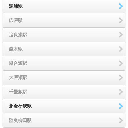
深浦駅
広戸駅
追良瀬駅
驫木駅
風合瀬駅
大戸瀬駅
千畳敷駅
北金ケ沢駅
陸奥柳田駅