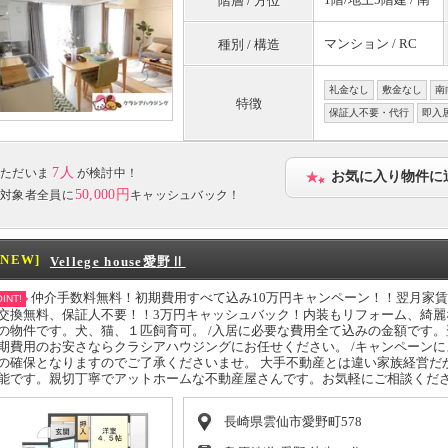
階層 / 方位
マンション / RC
種別 / 構造
礼金なし
敷金なし
南
特徴
保証人不要・代行
即入
7人
ただいま
が検討中！
お気に入り物件に
50,000円
対象者全員に
キャッシュバック！
[NEW]
Vellege house愛野Ⅱ
仲介手数料無料！初期費用すべて込み10万円キャンペーン！！翌月家
INT!
交換無料、保証人不要！！3万円キャッシュバック！内装もリフォーム、綺
の物件です。犬、猫、１匹飼育可。 /入居に必要な費用全て込みの金額です。
期費用のお安さならクラシアハウジングにお任せください。 /キャンペーン
の確保となりますのでご了承くださいませ。 大手不動産とは違い家族経営だ
能です。親切丁寧でアットホームな不動産屋さんです。お気軽にご相談くだ
長崎県雲仙市愛野町578