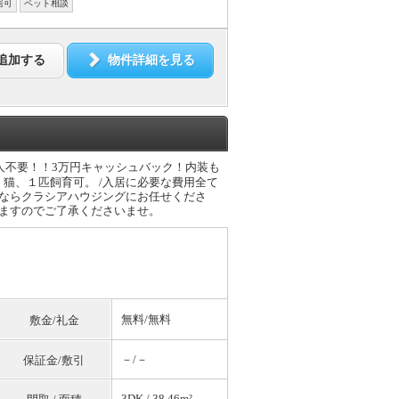
居可
ペット相談
追加する
物件詳細を見る
人不要！！3万円キャッシュバック！内装も
猫、１匹飼育可。 /入居に必要な費用全て
さならクラシアハウジングにお任せくださ
りますのでご了承くださいませ。
無料
/
無料
敷金/礼金
－/－
保証金/敷引
3DK / 38.46m²