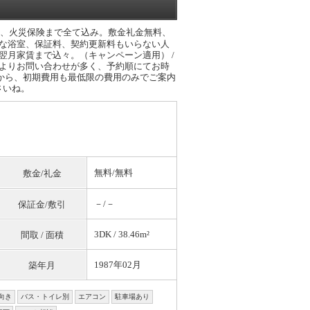
賃、火災保険まで全て込み。敷金礼金無料、
麗な浴室、保証料、契約更新料もいらない人
翌月家賃まで込々。（キャンペーン適用） /
によりお問い合わせが多く、予約順にてお時
から、初期費用も最低限の費用のみでご案内
さいね。
無料
/
無料
敷金/礼金
－/－
保証金/敷引
3DK / 38.46m²
間取 / 面積
1987年02月
築年月
向き
バス・トイレ別
エアコン
駐車場あり