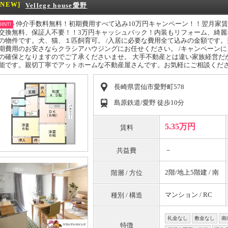
[NEW]
Vellege house愛野
仲介手数料無料！初期費用すべて込み10万円キャンペーン！！翌月家
INT!
交換無料、保証人不要！！3万円キャッシュバック！内装もリフォーム、綺
の物件です。犬、猫、１匹飼育可。 /入居に必要な費用全て込みの金額です。
期費用のお安さならクラシアハウジングにお任せください。 /キャンペーン
の確保となりますのでご了承くださいませ。 大手不動産とは違い家族経営だ
能です。親切丁寧でアットホームな不動産屋さんです。お気軽にご相談くだ
長崎県雲仙市愛野町578
島原鉄道/愛野 徒歩10分
5.35万円
賃料
－
共益費
2階/地上5階建 / 南
階層 / 方位
マンション / RC
種別 / 構造
礼金なし
敷金なし
南
特徴