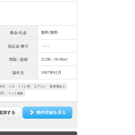
無料
/
無料
敷金/礼金
－/－
保証金/敷引
2LDK / 38.46m²
間取 / 面積
1987年02月
築年月
向き
バス・トイレ別
エアコン
駐車場あり
居可
ペット相談
追加する
物件詳細を見る