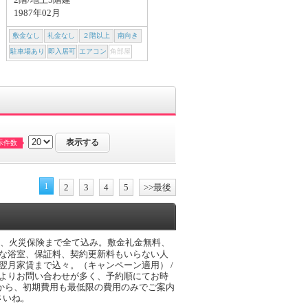
1987年02月
1987年02月
敷金なし
礼金なし
２階以上
南向き
敷金なし
礼金なし
２階以上
南向き
駐車場あり
即入居可
エアコン
角部屋
駐車場あり
即入居可
エアコン
角部屋
示件数
1
2
3
4
5
>>最後
賃、火災保険まで全て込み。敷金礼金無料、
麗な浴室、保証料、契約更新料もいらない人
翌月家賃まで込々。（キャンペーン適用） /
によりお問い合わせが多く、予約順にてお時
から、初期費用も最低限の費用のみでご案内
さいね。