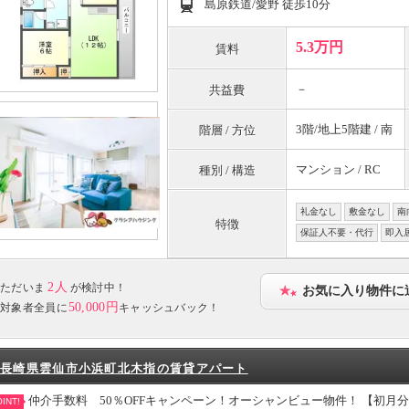
島原鉄道/愛野 徒歩10分
5.3万円
賃料
－
共益費
3階/地上5階建 / 南
階層 / 方位
マンション / RC
種別 / 構造
礼金なし
敷金なし
南
特徴
保証人不要・代行
即入
2人
ただいま
が検討中！
お気に入り物件に
50,000円
対象者全員に
キャッシュバック！
長崎県雲仙市小浜町北木指の賃貸アパート
仲介手数料 50％OFFキャンペーン！オーシャンビュー物件！ 【初月
INT!