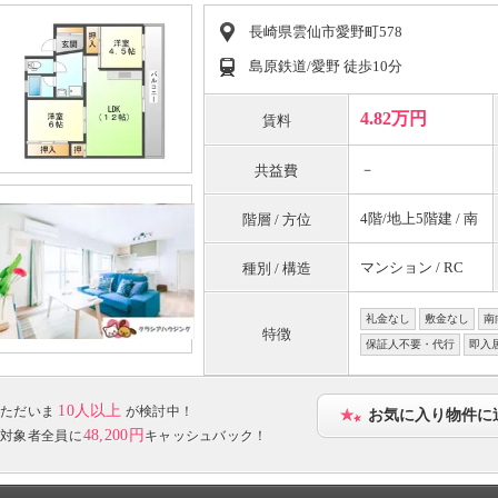
長崎県雲仙市愛野町578
島原鉄道/愛野 徒歩10分
4.82万円
賃料
－
共益費
4階/地上5階建 / 南
階層 / 方位
マンション / RC
種別 / 構造
礼金なし
敷金なし
南
特徴
保証人不要・代行
即入
10人以上
ただいま
が検討中！
お気に入り物件に
48,200円
対象者全員に
キャッシュバック！