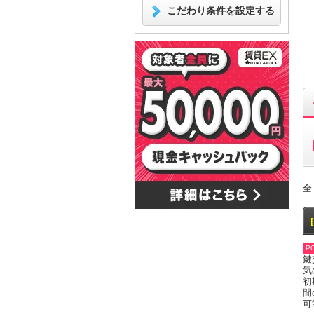
こだわり条件を設定する
全
PO
鍵
気
初
間
可