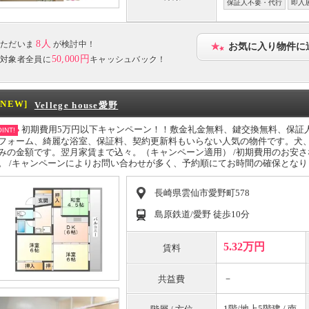
保証人不要・代行
即入
8人
ただいま
が検討中！
お気に入り物件に
50,000円
対象者全員に
キャッシュバック！
[NEW]
Vellege house愛野
初期費用5万円以下キャンペーン！！敷金礼金無料、鍵交換無料、保証
INT!
フォーム、綺麗な浴室、保証料、契約更新料もいらない人気の物件です。犬、
みの金額です。翌月家賃まで込々。（キャンペーン適用） /初期費用のお安
。 /キャンペーンによりお問い合わせが多く、予約順にてお時間の確保とな
長崎県雲仙市愛野町578
島原鉄道/愛野 徒歩10分
5.32万円
賃料
－
共益費
1階/地上5階建 / 南