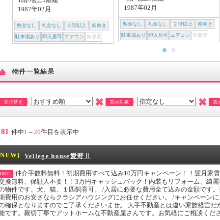
1987年02月
1987年02月
敷金なし
礼金なし
２階以上
南向き
敷金なし
礼金なし
２階以上
南向き
駐車場あり
即入居可
エアコン
角部屋
駐車場あり
即入居可
エアコン
角部屋
物件一覧結果
並び替え
表示対象
表
81
件中
1
～
20
件目を表示中
[NEW]
Vellege house愛野Ⅱ
仲介手数料無料！初期費用すべて込み10万円キャンペーン！！翌月家
INT!
交換無料、保証人不要！！3万円キャッシュバック！内装もリフォーム、綺
の物件です。犬、猫、１匹飼育可。 /入居に必要な費用全て込みの金額です。
期費用のお安さならクラシアハウジングにお任せください。 /キャンペーン
の確保となりますのでご了承くださいませ。 大手不動産とは違い家族経営だ
能です。親切丁寧でアットホームな不動産屋さんです。お気軽にご相談くだ