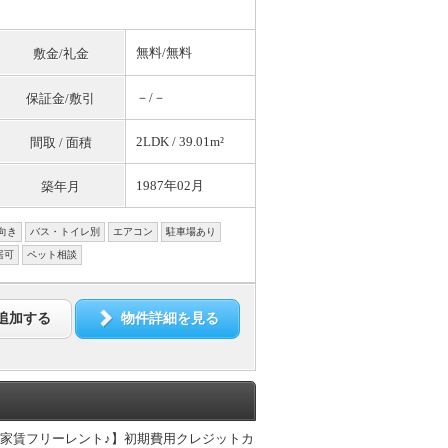
無料
/
無料
敷金/礼金
－/－
保証金/敷引
2LDK / 39.01m²
間取 / 面積
1987年02月
築年月
向き
バス・トイレ別
エアコン
駐車場あり
居可
ペット相談
追加する
物件詳細を見る
分家賃フリーレント♪】初期費用クレジットカ