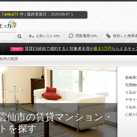
7,646,675
件 ( 最終更新日：2026/08/07 )
閲覧履歴
保存した検索
お気に入り
(
0件
)
(0件)
賃貸EX経由で成約すると対象者全員が
最大5万円
もらえるキャ
POINT!
仙市の賃貸
長崎県
宅用物
り込み
デザイ
り込め
雲仙市の賃貸マンション・
に絞り
トを探す