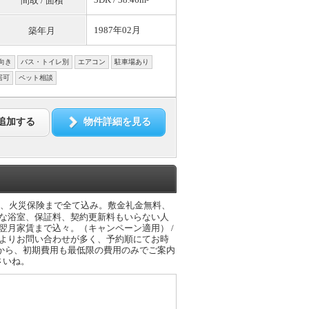
間取 / 面積
1987年02月
築年月
向き
バス・トイレ別
エアコン
駐車場あり
居可
ペット相談
追加する
物件詳細を見る
賃、火災保険まで全て込み。敷金礼金無料、
麗な浴室、保証料、契約更新料もいらない人
翌月家賃まで込々。（キャンペーン適用） /
によりお問い合わせが多く、予約順にてお時
から、初期費用も最低限の費用のみでご案内
さいね。