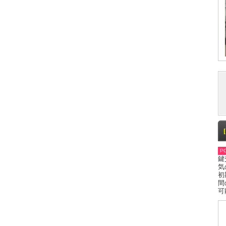
PO
鍵
気
初
間
可