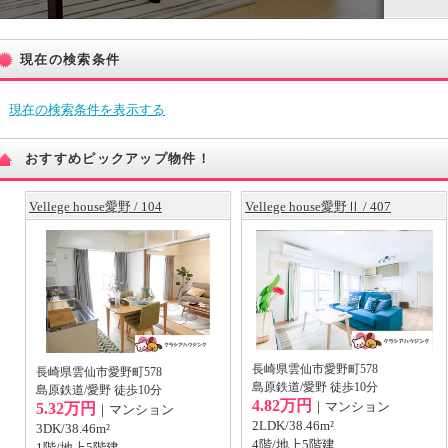
現在の検索条件
現在の検索条件を表示する
おすすめピックアップ物件！
Vellege house愛野 / 104
Vellege house愛野Ⅱ / 407
長崎県雲仙市愛野町578
長崎県雲仙市愛野町578
島原鉄道/愛野 徒歩10分
島原鉄道/愛野 徒歩10分
4.82万円
｜マンション
5.32万円
｜マンション
2LDK/38.46m²
3DK/38.46m²
4階/地上5階建
1階/地上5階建