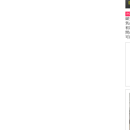
PO
鍵
気
初
間
可