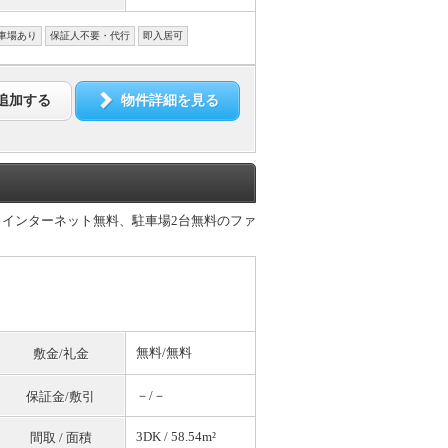
車場あり
保証人不要・代行
即入居可
追加する
物件詳細を見る
！インターネット無料、駐車場2台無料のファ
無料
/
無料
敷金/礼金
－/－
保証金/敷引
3DK / 58.54m²
間取 / 面積