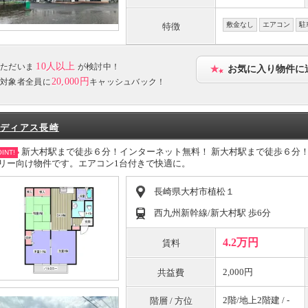
敷金なし
エアコン
駐
特徴
10人以上
ただいま
が検討中！
お気に入り物件に
20,000円
対象者全員に
キャッシュバック！
ディアス長崎
新大村駅まで徒歩６分！インターネット無料！ 新大村駅まで徒歩６分
INT!
リー向け物件です。エアコン1台付きで快適に。
長崎県大村市植松１
西九州新幹線/新大村駅 歩6分
4.2万円
賃料
2,000円
共益費
2階/地上2階建 / -
階層 / 方位