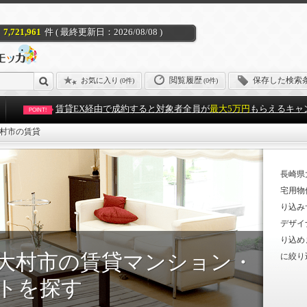
7,721,961
件 ( 最終更新日：2026/08/08 )
閲覧履歴
保存した検索
お気に入り
(
0件
)
(0件)
賃貸EX経由で成約すると対象者全員が
最大5万円
もらえるキャ
POINT!
村市の賃貸
長崎県
宅用物
り込み
デザイ
り込め
大村市の賃貸マンション・
に絞り
トを探す