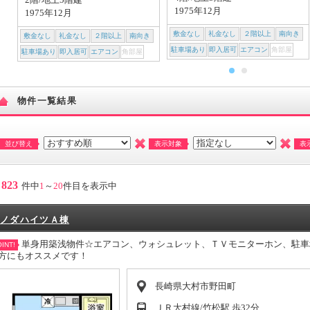
1975年12月
1975年12月
敷金なし
礼金なし
２階以上
南向き
敷金なし
礼金なし
２階以上
南向き
駐車場あり
即入居可
エアコン
角部屋
駐車場あり
即入居可
エアコン
角部屋
物件一覧結果
並び替え
表示対象
表
823
件中
1
～
20
件目を表示中
ノダハイツＡ棟
単身用築浅物件☆エアコン、ウォシュレット、ＴＶモニターホン、駐車
INT!
方にもオススメです！
長崎県大村市野田町
ＪＲ大村線/竹松駅 歩32分