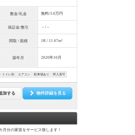
無料
/3.0万円
敷金/礼金
－/－
保証金/敷引
1R / 11.67m²
間取 / 面積
2020年10月
築年月
・トイレ別
エアコン
駐車場あり
即入居可
追加する
物件詳細を見る
1カ月分の家賃をサービス致します！