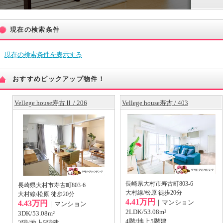
現在の検索条件
現在の検索条件を表示する
おすすめピックアップ物件！
Vellege house寿古Ⅱ / 206
Vellege house寿古 / 403
長崎県大村市寿古町803-6
長崎県大村市寿古町803-6
大村線/松原 徒歩20分
大村線/松原 徒歩20分
4.41万円
｜マンション
4.43万円
｜マンション
2LDK/53.08m²
3DK/53.08m²
4階/地上5階建
2階/地上5階建