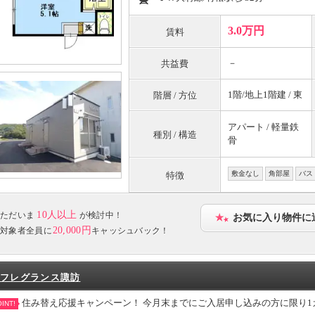
3.0万円
賃料
－
共益費
1階/地上1階建 / 東
階層 / 方位
アパート / 軽量鉄
種別 / 構造
骨
敷金なし
角部屋
バス
特徴
10人以上
ただいま
が検討中！
お気に入り物件に
20,000円
対象者全員に
キャッシュバック！
フレグランス諏訪
住み替え応援キャンペーン！ 今月末までにご入居申し込みの方に限り
INT!