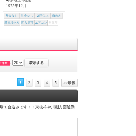
1975年12月
1986年12月
敷金なし
礼金なし
２階以上
南向き
敷金なし
礼金なし
２階以上
南向き
駐車場あり
即入居可
エアコン
角部屋
駐車場あり
即入居可
エアコン
角部屋
示件数
1
2
3
4
5
>>最後
場１台込みです！！東彼杵や川棚方面通勤