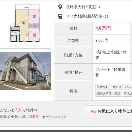
長崎県大村市諏訪３
ＪＲ大村線/諏訪駅 歩9分
4.0万円
賃料
2,000円
共益費
2階/地上2階建 / 南
階層 / 方位
東
アパート / 軽量鉄
種別 / 構造
骨
礼金なし
南向き
バス
特徴
保証人不要・代行
即入
3人
ただいま
が検討中！
お気に入り物件に
20,000円
対象者全員に
キャッシュバック！