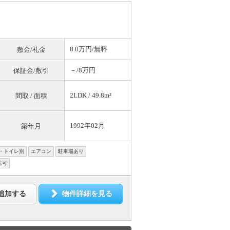
8.0万円/
無料
敷金/礼金
－/8万円
保証金/敷引
2LDK / 49.8m²
間取 / 面積
1992年02月
築年月
・トイレ別
エアコン
駐車場あり
居可
追加する
物件詳細を見る