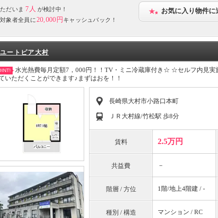
7人
ただいま
が検討中！
お気に入り物件に
20,000円
対象者全員に
キャッシュバック！
ユートピア大村
水光熱費毎月定額7，000円！！TV・ミニ冷蔵庫付き☆ ☆セルフ内見
INT!
ていただくことができます♪まずはおを！！
長崎県大村市小路口本町
ＪＲ大村線/竹松駅 歩8分
2.5万円
賃料
－
共益費
1階/地上4階建 / -
階層 / 方位
マンション / RC
種別 / 構造