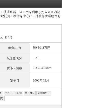
ット決済可能。スマホを利用したＷｅｂ内覧
東建託施工物件を中心に、他社様管理物件も
三石 歩4分
無料
/3.3万円
敷金/礼金
－/－
保証金/敷引
2DK / 41.58m²
間取 / 面積
2002年02月
築年月
き
バス・トイレ別
エアコン
駐車場あり
居可