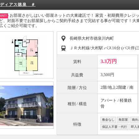
ディアス徳泉 ＃
お部屋さがしはいい部屋ネットの大東建託で！ 家賃・初期費用クレジ
INT!
ど、対面不要でお部屋探しからご契約手続きまで完結する事が可能です！大
広くご紹介可能です。
長崎県大村市徳泉川内町
ＪＲ大村線/大村駅 バス16分 (バス停)
3.3万円
賃料
3,500円
共益費
2階/地上2階建 / 南
階層 / 方位
アパート / 軽量鉄
種別 / 構造
骨
敷金なし
角部屋
南向
特徴
保証人不要・代行
即入