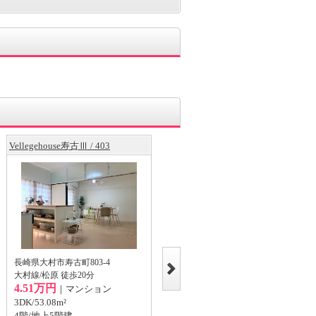
Vellegehouse寿古Ⅲ / 403
ビレッジハウス寿古3号棟 / 203
長崎県大村市寿古町803-4
長崎県大村市寿古町803丁目
大村線/松原 徒歩20分
大村線/竹松
4.51万円
4.54万円
｜マンション
｜マンション
3DK/53.08m²
3DK/53.08m²
4階/地上5階建
2階/地上5階建