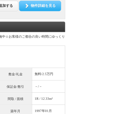
追加する
物件詳細を見る
実施中☆お客様のご都合の良い時間にゆっくり
無料
/2.5万円
敷金/礼金
－/－
保証金/敷引
1R / 12.33m²
間取 / 面積
1997年01月
築年月