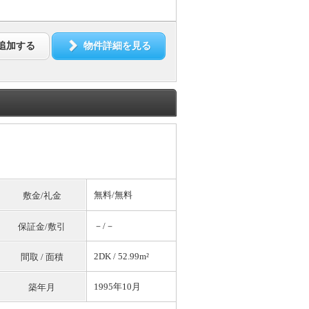
追加する
物件詳細を見る
無料
/
無料
敷金/礼金
－/－
保証金/敷引
2DK / 52.99m²
間取 / 面積
1995年10月
築年月