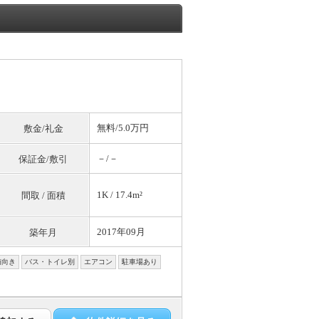
無料
/5.0万円
敷金/礼金
－/－
保証金/敷引
1K / 17.4m²
間取 / 面積
2017年09月
築年月
南向き
バス・トイレ別
エアコン
駐車場あり