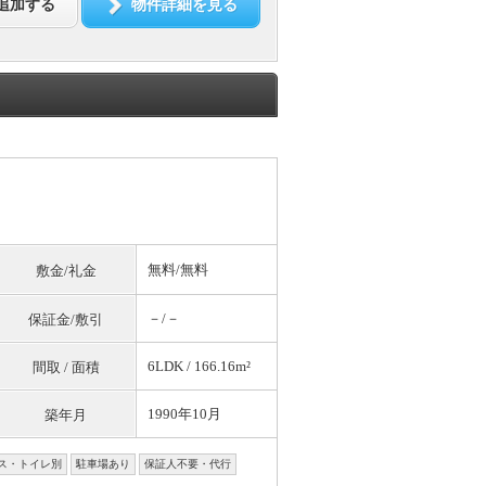
追加する
物件詳細を見る
無料
/
無料
敷金/礼金
－/－
保証金/敷引
6LDK / 166.16m²
間取 / 面積
1990年10月
築年月
ス・トイレ別
駐車場あり
保証人不要・代行