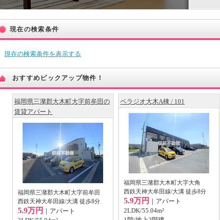
現在の検索条件
現在の検索条件を表示する
おすすめピックアップ物件！
福岡県三潴郡大木町大字前牟田の
ベラジオ大木A棟 / 101
賃貸アパート
福岡県三潴郡大木町大字大角
西鉄天神大牟田線/大溝 徒歩8分
福岡県三潴郡大木町大字前牟田
5.9万円
｜アパート
西鉄天神大牟田線/大溝 徒歩8分
5.9万円
2LDK/55.04m²
｜アパート
1階/地上2階建