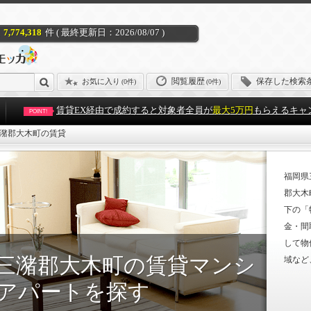
7,774,318
件 ( 最終更新日：2026/08/07 )
閲覧履歴
保存した検索
お気に入り
(
0件
)
(0件)
賃貸EX経由で成約すると対象者全員が
最大5万円
もらえるキャ
POINT!
潴郡大木町の賃貸
福岡県
郡大木
下の「
金・間
して物
三潴郡大木町の賃貸マンシ
域など
アパートを探す