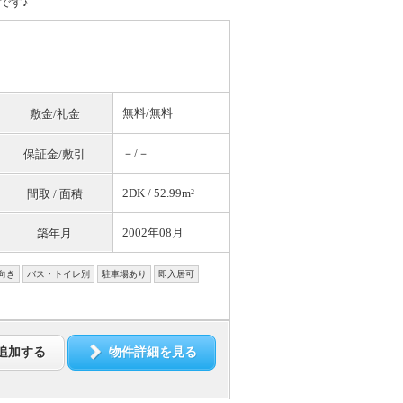
です♪
無料
/
無料
敷金/礼金
－/－
保証金/敷引
2DK / 52.99m²
間取 / 面積
2002年08月
築年月
向き
バス・トイレ別
駐車場あり
即入居可
追加する
物件詳細を見る