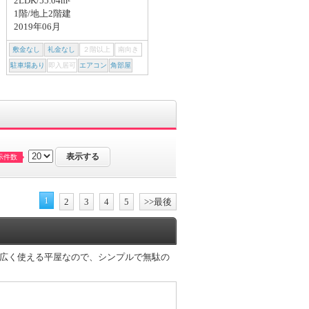
2LDK/55.04m²
1997年02月
1階/地上2階建
2019年06月
敷金なし
礼金なし
２階以上
南向き
敷金なし
礼金なし
２階以上
南向き
駐車場あり
即入居可
エアコン
角部屋
駐車場あり
即入居可
エアコン
角部屋
示件数
1
2
3
4
5
>>最後
広く使える平屋なので、シンプルで無駄の