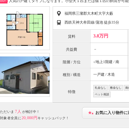
人気の戸建てタイプになります。小型犬１匹または猫１匹の飼育が可能
INT!
福岡県三潴郡大木町大字大藪
西鉄天神大牟田線/蒲池 徒歩35分
3.8万円
賃料
－
共益費
-/地上1階建 / 南
階層 / 方位
一戸建 / 木造
種別 / 構造
礼金なし
敷金なし
南
特徴
ペット相談
7人
ただいま
が検討中！
お気に入り物件に
20,000円
対象者全員に
キャッシュバック！