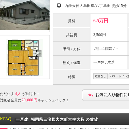
西鉄天神大牟田線/八丁牟田 徒歩15分
6.5万円
賃料
3,500円
共益費
-/地上1階建 / －
階層 / 方位
一戸建 / 木造
種別 / 構造
敷金なし
バス・トイレ
特徴
4人
ただいま
が検討中！
お気に入り物件に
20,000円
対象者全員に
キャッシュバック！
[NEW]
[一戸建] 福岡県三潴郡大木町大字大藪 の賃貸