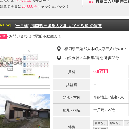
10人以上
ただいま
が検討中！
お気に入り物件に
28,000円
対象者全員に
キャッシュバック！
[NEW]
[一戸建] 福岡県三潴郡大木町大字三八松 の賃貸
お問い合わせは駅前不動産まで
INT!
福岡県三潴郡大木町大字三八松670-7
西鉄天神大牟田線/蒲池 徒歩23分
6.8万円
賃料
－
共益費
2階/地上2階建 / 東
階層 / 方位
一戸建 / 木造
種別 / 構造
礼金なし
敷金なし
バ
特徴