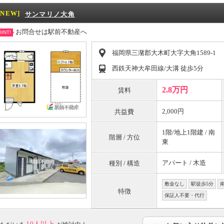
[NEW]
サンマリノ大角
お問合せは駅前不動産へ
INT!
福岡県三潴郡大木町大字大角1589-1
西鉄天神大牟田線/大溝 徒歩5分
2.8万円
賃料
2,000円
共益費
1階/地上1階建 / 南
階層 / 方位
東
アパート / 木造
種別 / 構造
敷金なし
駅徒歩5分
特徴
保証人不要・代行