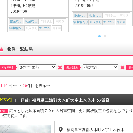
2LDK/55.04m²
2019年06月
1階/地上2階建
2019年06月
敷金なし
礼金なし
２階以上
南向き
敷金なし
礼金なし
２階以上
南向き
駐車場あり
即入居可
エアコン
角部屋
駐車場あり
即入居可
エアコン
角部屋
物件一覧結果
並び替え
表示対象
表
114
件中
1
～
20
件目を表示中
[NEW]
[一戸建] 福岡県三潴郡大木町大字上木佐木 の賃貸
広々とした延床面積７０㎡の居室空間、更に階段設置の必要なしでより
INT!
い空間使いです。
福岡県三潴郡大木町大字上木佐木