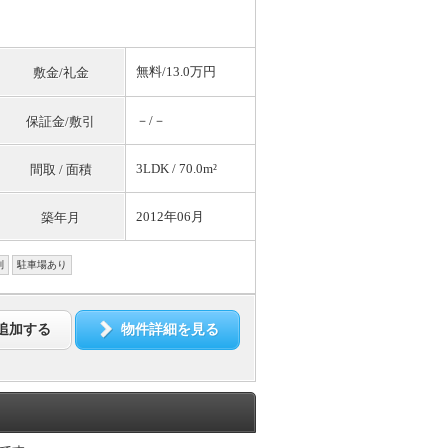
無料
/13.0万円
敷金/礼金
－/－
保証金/敷引
3LDK / 70.0m²
間取 / 面積
2012年06月
築年月
別
駐車場あり
追加する
物件詳細を見る