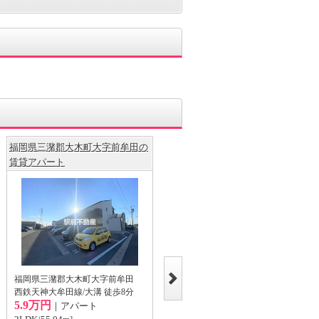
福岡県三潴郡大木町大字前牟田の
メゾンナリッシュA棟 / 8
賃貸アパート
福岡県三潴郡大木町上八院
西鉄天神大牟田線/八丁牟田 徒歩9分
福岡県三潴郡大木町大字前牟田
4.2万円
｜タウンハウス
西鉄天神大牟田線/大溝 徒歩8分
5.9万円
2DK/45.92m²
｜アパート
1階/地上1階建