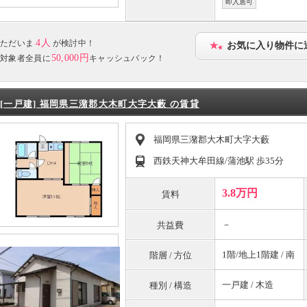
即入居可
4人
ただいま
が検討中！
お気に入り物件に
50,000円
対象者全員に
キャッシュバック！
[一戸建] 福岡県三潴郡大木町大字大藪 の賃貸
福岡県三潴郡大木町大字大藪
西鉄天神大牟田線/蒲池駅 歩35分
3.8万円
賃料
－
共益費
1階/地上1階建 / 南
階層 / 方位
一戸建 / 木造
種別 / 構造