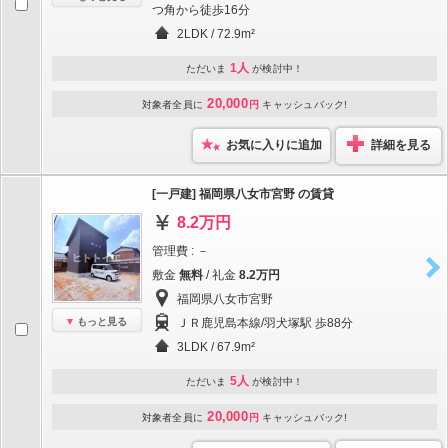
つ角から徒歩16分
2LDK / 72.9m²
1人
ただいま
が検討中！
20,000
対象者全員に
円
キャッシュバック!
お気に入りに追加
詳細を見る
[一戸建] 福岡県八女市宮野 の賃貸
8.2万円
管理費 : －
敷金
無料
/ 礼金
8.2万円
福岡県八女市宮野
もっと見る
ＪＲ鹿児島本線/羽犬塚駅 歩88分
3LDK / 67.9m²
5人
ただいま
が検討中！
20,000
対象者全員に
円
キャッシュバック!