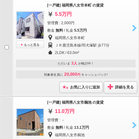
[一戸建] 福岡県八女市本町 の賃貸
5.5万円
管理費 : 2,000円
敷金
無料
/ 礼金
5.5万円
福岡県八女市本町
もっと見る
ＪＲ鹿児島本線/羽犬塚駅 歩77分
2LDK / 63.0m²
3人
ただいま
が検討中！
20,000
対象者全員に
円
キャッシュバック!
お気に入りに追加
詳細を見る
[一戸建] 福岡県八女市鵜池 の賃貸
11.0万円
管理費 : －
敷金
無料
/ 礼金
13.1万円
福岡県八女市鵜池