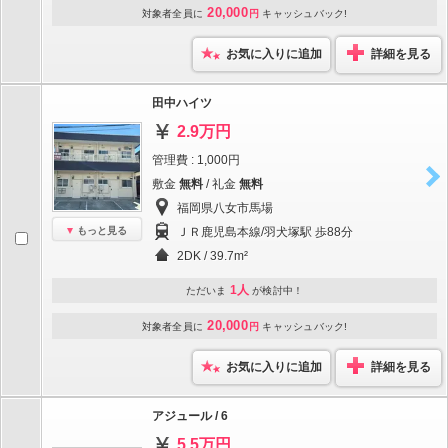
20,000
対象者全員に
円
キャッシュバック!
お気に入りに追加
詳細を見る
田中ハイツ
2.9万円
管理費 : 1,000円
敷金
無料
/ 礼金
無料
福岡県八女市馬場
もっと見る
ＪＲ鹿児島本線/羽犬塚駅 歩88分
2DK / 39.7m²
1人
ただいま
が検討中！
20,000
対象者全員に
円
キャッシュバック!
お気に入りに追加
詳細を見る
アジュール / 6
5.5万円