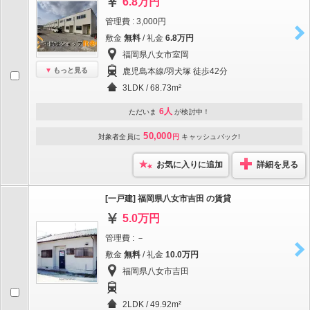
6.8万円
管理費 : 3,000円
敷金
無料
/ 礼金
6.8万円
福岡県八女市室岡
もっと見る
鹿児島本線/羽犬塚 徒歩42分
3LDK / 68.73m²
6人
ただいま
が検討中！
50,000
対象者全員に
円
キャッシュバック!
お気に入りに追加
詳細を見る
[一戸建] 福岡県八女市吉田 の賃貸
5.0万円
管理費 : －
敷金
無料
/ 礼金
10.0万円
福岡県八女市吉田
2LDK / 49.92m²