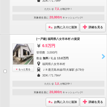
3DK / 71.79m²
7人
ただいま
が検討中！
20,000
対象者全員に
円
キャッシュバック!
お気に入りに追加
詳細を見る
[一戸建] 福岡県八女市本村 の賃貸
6.5万円
管理費 : 3,000円
敷金
無料
/ 礼金
13.0万円
福岡県八女市本村
もっと見る
ＪＲ鹿児島本線/羽犬塚駅 歩78分
3DK / 71.79m²
1人
ただいま
が検討中！
20,000
対象者全員に
円
キャッシュバック!
お気に入りに追加
詳細を見る