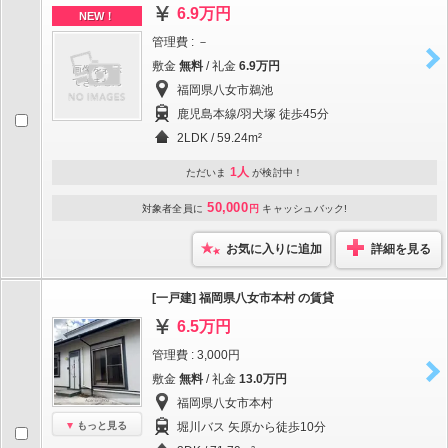
6.9万円
NEW！
管理費 : －
敷金
無料
/ 礼金
6.9万円
福岡県八女市鵜池
鹿児島本線/羽犬塚 徒歩45分
2LDK / 59.24m²
1人
ただいま
が検討中！
50,000
対象者全員に
円
キャッシュバック!
お気に入りに追加
詳細を見る
[一戸建] 福岡県八女市本村 の賃貸
6.5万円
管理費 : 3,000円
敷金
無料
/ 礼金
13.0万円
福岡県八女市本村
もっと見る
堀川バス 矢原から徒歩10分