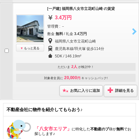
[一戸建] 福岡県八女市立花町山崎 の賃貸
3.4万円
管理費 : －
敷金
無料
/ 礼金
3.4万円
福岡県八女市立花町山崎
もっと見る
鹿児島本線/羽犬塚 徒歩114分
5DK / 146.19m²
2人
ただいま
が検討中！
20,000
対象者全員に
円
キャッシュバック!
お気に入りに追加
詳細を見る
不動産会社に物件を紹介してもらおう♪
「八女市エリア」
に特化した
不動産のプロ
が
無料
でお
探しします♪