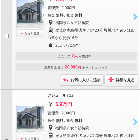
管理費 : 2,000円
敷金
無料
/ 礼金
無料
福岡県八女市祈祷院
鹿児島本線/羽犬塚 バス23分 堀川バス 後ノ江四
もっと見る
つ角から徒歩16分
2LDK / 72.9m²
2人
ただいま
が検討中！
20,000
対象者全員に
円
キャッシュバック!
お気に入りに追加
詳細を見る
アジュール / 12
5.9万円
管理費 : 2,000円
敷金
無料
/ 礼金
無料
福岡県八女市祈祷院
鹿児島本線/羽犬塚 バス23分 堀川バス 後ノ江四
もっと見る