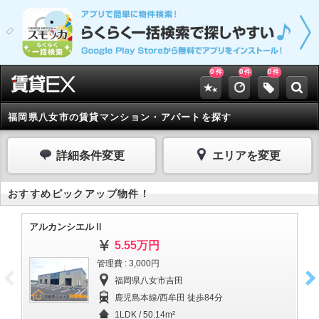
0
0
0
件
件
件
福岡県八女市の賃貸マンション・アパートを探す
詳細条件変更
エリアを変更
おすすめピックアップ物件！
アルカンシエルⅡ
Lb
5.55万円
管理費 : 3,000円
福岡県八女市吉田
鹿児島本線/西牟田 徒歩84分
1LDK / 50.14m²