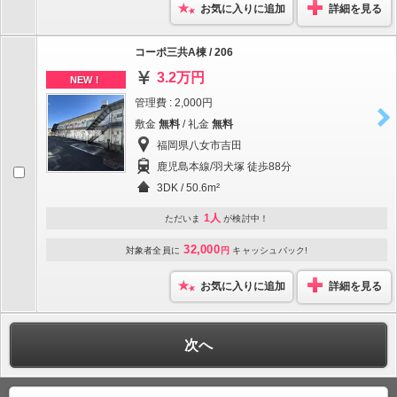
お気に入りに追加
詳細を見る
コーポ三共A棟 / 206
3.2万円
NEW！
管理費 : 2,000円
敷金
無料
/ 礼金
無料
福岡県八女市吉田
鹿児島本線/羽犬塚 徒歩88分
3DK / 50.6m²
1人
ただいま
が検討中！
32,000
対象者全員に
円
キャッシュバック!
お気に入りに追加
詳細を見る
次へ