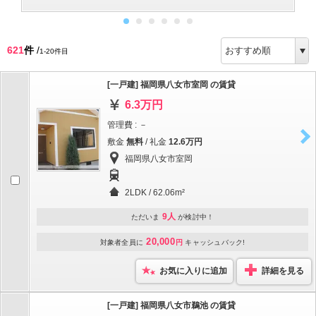
621
件
/
1-20件目
[一戸建] 福岡県八女市室岡 の賃貸
6.3万円
管理費 : －
敷金
無料
/ 礼金
12.6万円
福岡県八女市室岡
2LDK / 62.06m²
9人
ただいま
が検討中！
20,000
対象者全員に
円
キャッシュバック!
お気に入りに追加
詳細を見る
[一戸建] 福岡県八女市鵜池 の賃貸