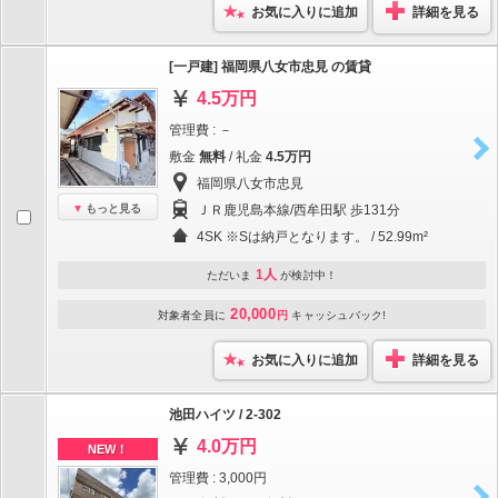
お気に入りに追加
詳細を見る
[一戸建] 福岡県八女市忠見 の賃貸
4.5万円
管理費 : －
敷金
無料
/ 礼金
4.5万円
福岡県八女市忠見
もっと見る
ＪＲ鹿児島本線/西牟田駅 歩131分
4SK ※Sは納戸となります。 / 52.99m²
1人
ただいま
が検討中！
20,000
対象者全員に
円
キャッシュバック!
お気に入りに追加
詳細を見る
池田ハイツ / 2-302
4.0万円
NEW！
管理費 : 3,000円