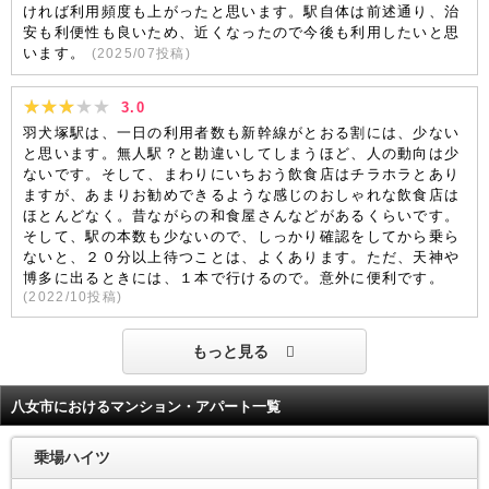
ければ利用頻度も上がったと思います。駅自体は前述通り、治
安も利便性も良いため、近くなったので今後も利用したいと思
います。
(
2025/07
投稿)
3.0
羽犬塚駅は、一日の利用者数も新幹線がとおる割には、少ない
と思います。無人駅？と勘違いしてしまうほど、人の動向は少
ないです。そして、まわりにいちおう飲食店はチラホラとあり
ますが、あまりお勧めできるような感じのおしゃれな飲食店は
ほとんどなく。昔ながらの和食屋さんなどがあるくらいです。
そして、駅の本数も少ないので、しっかり確認をしてから乗ら
ないと、２０分以上待つことは、よくあります。ただ、天神や
博多に出るときには、１本で行けるので。意外に便利です。
(
2022/10
投稿)
もっと見る
八女市におけるマンション・アパート一覧
乗場ハイツ