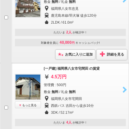
敷金
無料
/ 礼金
無料
福岡県八女市忠見
鹿児島本線/羽犬塚 徒歩120分
2LDK / 61.0m²
2人
ただいま
が検討中！
40,000
対象者全員に
円
キャッシュバック!
お気に入りに追加
詳細を見る
[一戸建] 福岡県八女市宅間田 の賃貸
4.5万円
管理費 : 500円
敷金
無料
/ 礼金
無料
福岡県八女市宅間田
もっと見る
西鉄バス 吉田から徒歩16分
3DK / 52.17m²
4人
ただいま
が検討中！