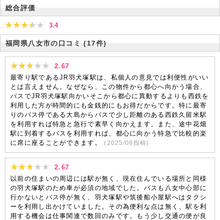
総合評価
3.4
福岡県八女市の口コミ
(17件)
2.67
最寄り駅であるJR羽犬塚駅は、私個人の意見では利便性がいい
とは言えません。なぜなら、この物件から都心へ向かう場合、
バスでJR羽犬塚駅向かいそこから都心に異動するよりも西鉄を
利用した方が時間的にも金銭的にもお得だからです。特に最寄
りのバス停である大島からバスで少し距離のある西鉄久留米駅
を利用すれば特急と急行で素早く向かえます。また、途中花畑
駅に到着するバスを利用すれば、都心に向かう特急で比較的楽
に席に座ることができます。
(
2025/08
投稿)
2.67
以前の住まいの周辺には駅が無く、現在住んでいる場所と同様
の羽犬塚駅のため車が必須の地域でした。バスも八女中心部に
行かないとバス停が無く、羽犬塚駅や筑後船小屋駅へはタクシ
ーを利用し出かけていました。その為便利な点は無く、駅を利
用する機会は仕事関連で数回のみです。もう少し交通の便が良