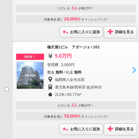
3人
ただいま
が検討中！
20,000
対象者全員に
円
キャッシュバック!
お気に入りに追加
詳細を見る
橋爪第2ビル アダージォ / 202
5.0万円
NEW！
管理費 : 3,000円
敷金
無料
/ 礼金
無料
福岡県八女市吉田
鹿児島本線/西牟田 徒歩96分
2LDK / 65.77m²
2人
ただいま
が検討中！
50,000
対象者全員に
円
キャッシュバック!
お気に入りに追加
詳細を見る