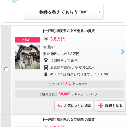
物件を教えてもらう
無料
[一戸建] 福岡県八女市忠見 の賃貸
3.8万円
NEW！
管理費 : －
敷金
無料
/ 礼金
3.8万円
福岡県八女市忠見
鹿児島本線/羽犬塚 徒歩131分
4SK ※Sは納戸となります。 / 58.67m²
10人以上
ただいま
が検討中！
38,000
対象者全員に
円
キャッシュバック!
お気に入りに追加
詳細を見る
[一戸建] 福岡県八女市室岡 の賃貸