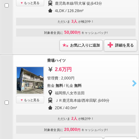
もっと見る
鹿児島本線/羽犬塚 徒歩43分
4LDK / 126.28m²
3人
ただいま
が検討中！
50,000
対象者全員に
円
キャッシュバック!
お気に入りに追加
詳細を見る
乗場ハイツ
2.6万円
管理費 : 2,000円
敷金
無料
/ 礼金
無料
福岡県八女市吉田
もっと見る
ＪＲ鹿児島本線/西牟田駅 歩69分
2DK / 40.0m²
2人
ただいま
が検討中！
20,000
対象者全員に
円
キャッシュバック!