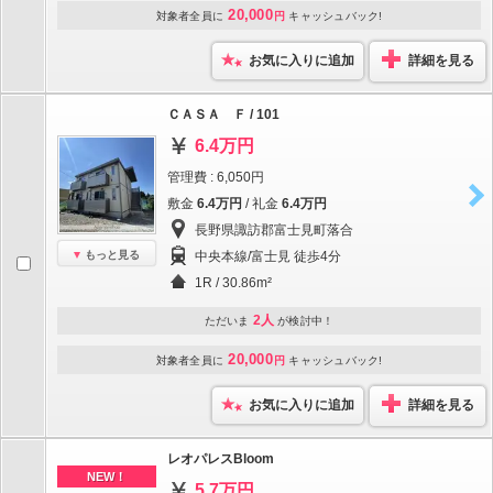
20,000
対象者全員に
円
キャッシュバック!
お気に入りに追加
詳細を見る
ＣＡＳＡ Ｆ / 101
6.4万円
管理費 : 6,050円
敷金
6.4万円
/ 礼金
6.4万円
長野県諏訪郡富士見町落合
もっと見る
中央本線/富士見 徒歩4分
1R / 30.86m²
2人
ただいま
が検討中！
20,000
対象者全員に
円
キャッシュバック!
お気に入りに追加
詳細を見る
レオパレスBloom
NEW！
5.7万円