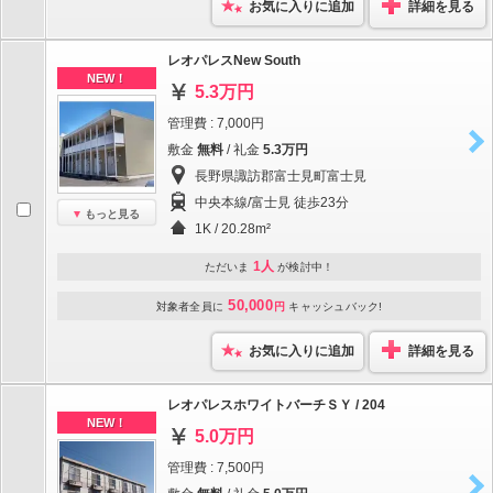
お気に入りに追加
詳細を見る
レオパレスNew South
NEW！
5.3万円
管理費 : 7,000円
敷金
無料
/ 礼金
5.3万円
長野県諏訪郡富士見町富士見
中央本線/富士見 徒歩23分
もっと見る
1K / 20.28m²
1人
ただいま
が検討中！
50,000
対象者全員に
円
キャッシュバック!
お気に入りに追加
詳細を見る
レオパレスホワイトバーチＳＹ / 204
NEW！
5.0万円
管理費 : 7,500円