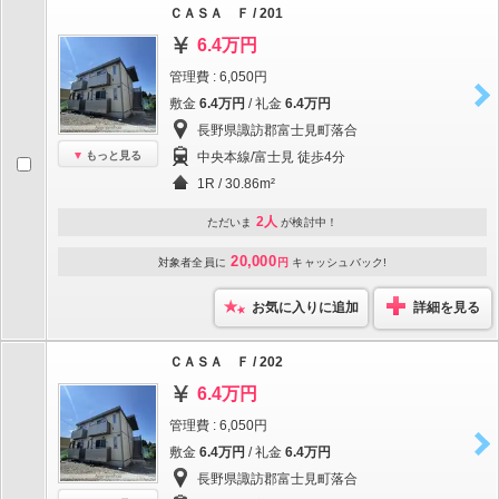
ＣＡＳＡ Ｆ / 201
6.4万円
管理費 : 6,050円
敷金
6.4万円
/ 礼金
6.4万円
長野県諏訪郡富士見町落合
もっと見る
中央本線/富士見 徒歩4分
1R / 30.86m²
2人
ただいま
が検討中！
20,000
対象者全員に
円
キャッシュバック!
お気に入りに追加
詳細を見る
ＣＡＳＡ Ｆ / 202
6.4万円
管理費 : 6,050円
敷金
6.4万円
/ 礼金
6.4万円
長野県諏訪郡富士見町落合