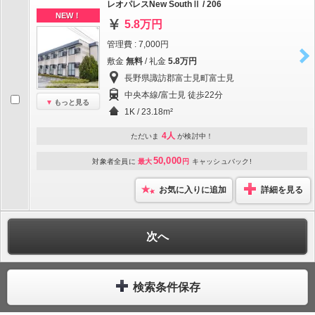
レオパレスNew SouthⅡ / 206
NEW！
5.8万円
管理費 : 7,000円
敷金
無料
/ 礼金
5.8万円
長野県諏訪郡富士見町富士見
中央本線/富士見 徒歩22分
もっと見る
1K / 23.18m²
4人
ただいま
が検討中！
50,000
対象者全員に
最大
円
キャッシュバック!
お気に入りに追加
詳細を見る
次へ
検索条件保存