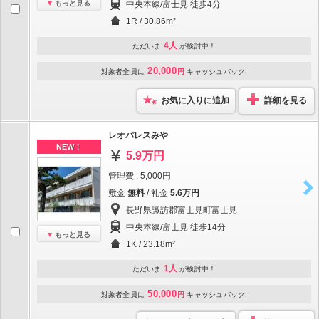
もっと見る
中央本線/富士見 徒歩4分
1R / 30.86m²
4人
ただいま
が検討中！
20,000
対象者全員に
円
キャッシュバック!
お気に入りに追加
詳細を見る
レオパレスみや
NEW！
5.9万円
管理費 : 5,000円
敷金
無料
/ 礼金
5.6万円
長野県諏訪郡富士見町富士見
中央本線/富士見 徒歩14分
もっと見る
1K / 23.18m²
1人
ただいま
が検討中！
50,000
対象者全員に
円
キャッシュバック!