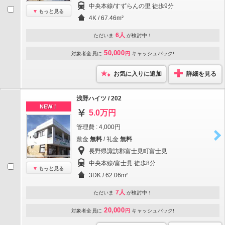
中央本線/すずらんの里 徒歩9分
もっと見る
4K / 67.46m²
6人
ただいま
が検討中！
50,000
対象者全員に
円
キャッシュバック!
お気に入りに追加
詳細を見る
浅野ハイツ / 202
NEW！
5.0万円
管理費 : 4,000円
敷金
無料
/ 礼金
無料
長野県諏訪郡富士見町富士見
中央本線/富士見 徒歩8分
もっと見る
3DK / 62.06m²
7人
ただいま
が検討中！
20,000
対象者全員に
円
キャッシュバック!