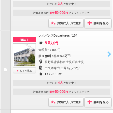
3人
ただいま
が検討中！
50,000
対象者全員に
最大
円
キャッシュバック!
お気に入りに追加
詳細を見る
レオパレスDepartures / 104
NEW！
5.8万円
管理費 : 7,000円
敷金
無料
/ 礼金
5.8万円
長野県諏訪郡富士見町富士見
中央本線/富士見 徒歩22分
もっと見る
1K / 23.18m²
4人
ただいま
が検討中！
50,000
対象者全員に
最大
円
キャッシュバック!
お気に入りに追加
詳細を見る