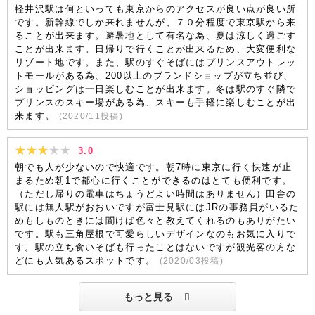
軽井沢駅は何といっても東京からのアクセスが良い点が良い所
です。新幹線でしか来れませんが、７０分程度で東京駅から来
ることが出来ます。避暑地として有名な為、夏は涼しく過ごす
ことが出来ます。日帰りで行くことが出来るため、大変便利な
リゾート地です。また、駅のすぐそばにはプリンスアウトレッ
トモールがある為、200以上のブランドショップが立ち並び、
ショッピングは一日楽しむことが出来ます。冬は駅のすぐ隣で
プリンスのスキー場がある為、スキーも手軽に楽しむことが出
来ます。
(
2020/11
投稿)
3.0
朝でも人が少ないので快適です。朝7時に東京に行く快速が止
まるため朝1で都心に行くことができるのはとても便利です。
（ただし帰りの電車はちょうどよい時間はありません）田舎の
駅には無人駅がおおいですが富士見駅にはJRの事務員がいるた
めもしものときには聞けば色々と教えてくれるのもありがたい
です。駅も三角屋根で可愛らしいデザインなのもお気に入りで
す。駅の立ち食いそばも行ったことはないですが観光客の方な
どにも人気あるスポットです。
(
2020/03
投稿)
もっと見る