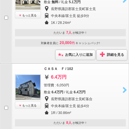
敷金
無料
/ 礼金
5.1万円
長野県諏訪郡富士見町富士見
もっと見る
中央本線/富士見 徒歩9分
1K / 28.24m²
7人
ただいま
が検討中！
20,000
対象者全員に
円
キャッシュバック!
お気に入りに追加
詳細を見る
ＣＡＳＡ Ｆ / 102
6.4万円
管理費 : 6,050円
敷金
6.4万円
/ 礼金
6.4万円
長野県諏訪郡富士見町落合
もっと見る
中央本線/富士見 徒歩4分
1R / 30.86m²
8人
ただいま
が検討中！