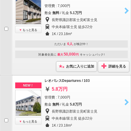
管理費 : 7,000円
敷金
無料
/ 礼金
5.1万円
長野県諏訪郡富士見町富士見
中央本線/富士見 徒歩22分
もっと見る
1K / 23.18m²
6人
ただいま
が検討中！
50,000
対象者全員に
最大
円
キャッシュバック!
お気に入りに追加
詳細を見る
レオパレスDepartures / 103
NEW！
5.8万円
管理費 : 7,000円
敷金
無料
/ 礼金
5.8万円
長野県諏訪郡富士見町富士見
中央本線/富士見 徒歩22分
もっと見る
1K / 23.18m²