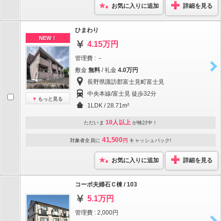
お気に入りに追加
詳細を見る
ひまわり
NEW！
4.15万円
管理費 : －
敷金
無料
/ 礼金
4.0万円
長野県諏訪郡富士見町富士見
中央本線/富士見 徒歩32分
もっと見る
1LDK / 28.71m²
10人以上
ただいま
が検討中！
41,500
対象者全員に
円
キャッシュバック!
お気に入りに追加
詳細を見る
コーポ夫婦石Ｃ棟 / 103
5.1万円
管理費 : 2,000円