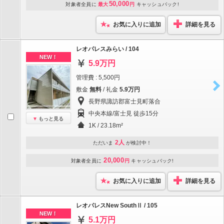
50,000
対象者全員に
最大
円
キャッシュバック!
お気に入りに追加
詳細を見る
レオパレスみらい / 104
NEW！
5.9万円
管理費 : 5,500円
敷金
無料
/ 礼金
5.9万円
長野県諏訪郡富士見町落合
中央本線/富士見 徒歩15分
もっと見る
1K / 23.18m²
2人
ただいま
が検討中！
20,000
対象者全員に
円
キャッシュバック!
お気に入りに追加
詳細を見る
レオパレスNew SouthⅡ / 105
NEW！
5.1万円