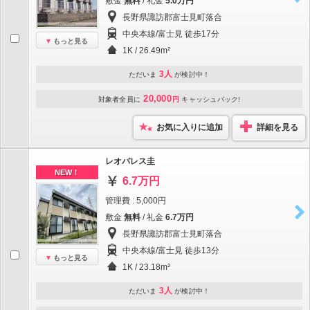
敷金
無料
/ 礼金
5.0万円
長野県諏訪郡富士見町落合
中央本線/富士見 徒歩17分
もっと見る
1K / 26.49m²
3人
ただいま
が検討中！
20,000
対象者全員に
円
キャッシュバック!
お気に入りに追加
詳細を見る
レオパレス圭
NEW！
6.7万円
管理費 : 5,000円
敷金
無料
/ 礼金
6.7万円
長野県諏訪郡富士見町落合
中央本線/富士見 徒歩13分
もっと見る
1K / 23.18m²
3人
ただいま
が検討中！