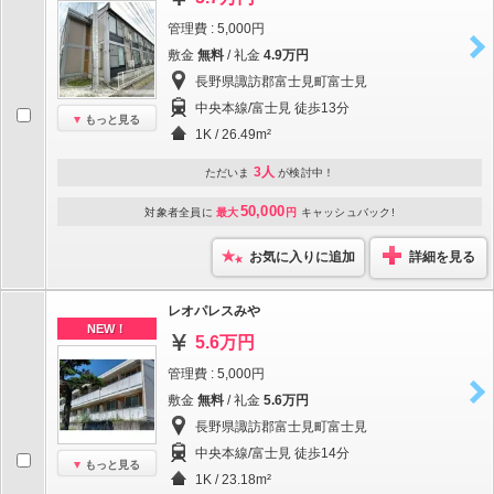
管理費 : 5,000円
敷金
無料
/ 礼金
4.9万円
長野県諏訪郡富士見町富士見
中央本線/富士見 徒歩13分
もっと見る
1K / 26.49m²
3人
ただいま
が検討中！
50,000
対象者全員に
最大
円
キャッシュバック!
お気に入りに追加
詳細を見る
レオパレスみや
NEW！
5.6万円
管理費 : 5,000円
敷金
無料
/ 礼金
5.6万円
長野県諏訪郡富士見町富士見
中央本線/富士見 徒歩14分
もっと見る
1K / 23.18m²