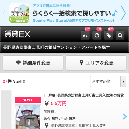
0
0
0
件
件
件
長野県諏訪郡富士見町の賃貸マンション・アパートを探す
詳細条件変更
エリアを変更
27
件
/
1-20件目
[一戸建] 長野県諏訪郡富士見町富士見入笠湖 の賃貸
NEW！
5.5万円
管理費 : －
敷金
無料
/ 礼金
無料
長野県諏訪郡富士見町富士見入笠湖