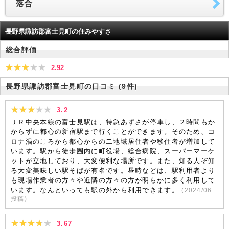
落合
長野県諏訪郡富士見町の住みやすさ
総合評価
2.92
長野県諏訪郡富士見町の口コミ
(9件)
3.2
ＪＲ中央本線の富士見駅は、特急あずさが停車し、２時間もか
からずに都心の新宿駅まで行くことができます。そのため、コ
ロナ渦のころから都心からの二地域居住者や移住者が増加して
います。駅から徒歩圏内に町役場、総合病院、スーパーマーケ
ットが立地しており、大変便利な場所です。また、知る人ぞ知
る大変美味しい駅そばが有名です。昼時などは、駅利用者より
も現場作業者の方々や近隣の方々の方が明らかに多く利用して
います。なんといっても駅の外から利用できます。
(
2024/06
投稿)
3.67