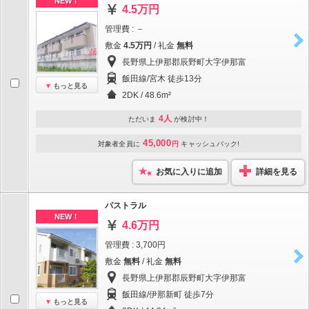
NEW！
4.5万円
管理費 : －
敷金
4.5万円
/ 礼金
無料
長野県上伊那郡辰野町大字伊那富
飯田線/宮木 徒歩13分
もっと見る
2DK / 48.6m²
4人
ただいま
が検討中！
45,000
対象者全員に
円
キャッシュバック!
お気に入りに追加
詳細を見る
パストラル
NEW！
4.6万円
管理費 : 3,700円
敷金
無料
/ 礼金
無料
長野県上伊那郡辰野町大字伊那富
飯田線/伊那新町 徒歩7分
もっと見る