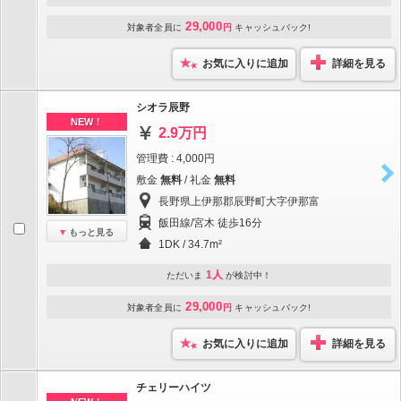
29,000
対象者全員に
円
キャッシュバック!
お気に入りに追加
詳細を見る
シオラ辰野
NEW！
2.9万円
管理費 : 4,000円
敷金
無料
/ 礼金
無料
長野県上伊那郡辰野町大字伊那富
飯田線/宮木 徒歩16分
もっと見る
1DK / 34.7m²
1人
ただいま
が検討中！
29,000
対象者全員に
円
キャッシュバック!
お気に入りに追加
詳細を見る
チェリーハイツ