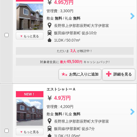
4.95万円
管理費 : 3,300円
敷金
無料
/ 礼金
無料
長野県上伊那郡辰野町大字伊那富
飯田線/伊那新町 徒歩10分
もっと見る
1LDK / 50.07m²
3人
ただいま
が検討中！
49,500
対象者全員に
最大
円
キャッシュバック!
お気に入りに追加
詳細を見る
エストシャトーＡ
NEW！
4.9万円
管理費 : 4,200円
敷金
無料
/ 礼金
無料
長野県上伊那郡辰野町大字伊那富
飯田線/伊那新町 徒歩7分
もっと見る
1LDK / 51.05m²