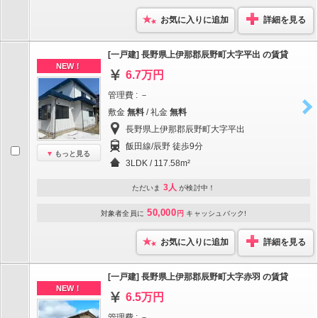
お気に入りに追加
詳細を見る
[一戸建] 長野県上伊那郡辰野町大字平出 の賃貸
NEW！
6.7万円
管理費 : －
敷金
無料
/ 礼金
無料
長野県上伊那郡辰野町大字平出
飯田線/辰野 徒歩9分
もっと見る
3LDK / 117.58m²
3人
ただいま
が検討中！
50,000
対象者全員に
円
キャッシュバック!
お気に入りに追加
詳細を見る
[一戸建] 長野県上伊那郡辰野町大字赤羽 の賃貸
NEW！
6.5万円
管理費 : －