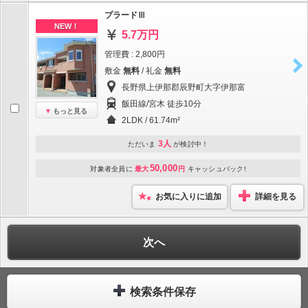
プラードⅢ
NEW！
5.7万円
管理費 : 2,800円
敷金
無料
/ 礼金
無料
長野県上伊那郡辰野町大字伊那富
飯田線/宮木 徒歩10分
もっと見る
2LDK / 61.74m²
3人
ただいま
が検討中！
50,000
対象者全員に
最大
円
キャッシュバック!
お気に入りに追加
詳細を見る
次へ
検索条件保存