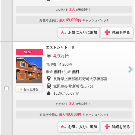
1人
ただいま
が検討中！
49,000
対象者全員に
最大
円
キャッシュバック!
お気に入りに追加
詳細を見る
エストシャトーＢ
NEW！
4.9万円
管理費 : 4,200円
敷金
無料
/ 礼金
無料
長野県上伊那郡辰野町大字伊那富
飯田線/伊那新町 徒歩7分
もっと見る
1LDK / 50.07m²
2人
ただいま
が検討中！
49,000
対象者全員に
最大
円
キャッシュバック!
お気に入りに追加
詳細を見る