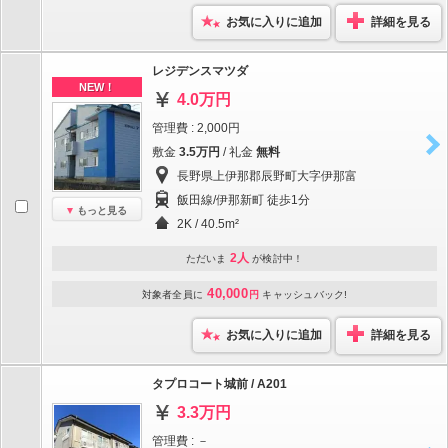
お気に入りに追加
詳細を見る
レジデンスマツダ
NEW！
4.0万円
管理費 : 2,000円
敷金
3.5万円
/ 礼金
無料
長野県上伊那郡辰野町大字伊那富
飯田線/伊那新町 徒歩1分
もっと見る
2K / 40.5m²
2人
ただいま
が検討中！
40,000
対象者全員に
円
キャッシュバック!
お気に入りに追加
詳細を見る
タプロコート城前 / A201
3.3万円
管理費 : －