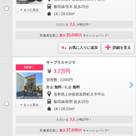
飯田線/宮木 徒歩25分
もっと見る
1K / 28.03m²
3人
ただいま
が検討中！
35,000
対象者全員に
最大
円
キャッシュバック!
お気に入りに追加
詳細を見る
サープラスヤジマ
NEW！
3.7万円
管理費 : 3,000円
敷金
無料
/ 礼金
無料
長野県上伊那郡辰野町大字平出
飯田線/辰野 徒歩15分
もっと見る
1K / 28.03m²
3人
ただいま
が検討中！
37,000
対象者全員に
最大
円
キャッシュバック!