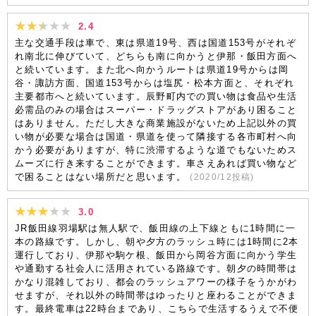
2.4
主な交通手段は車で、東は県道19号、西は国道153号がそれぞ
れ南北に伸びていて、どちらも南に向かうと伊那・飯田方面へ
と続いています。また北へ向かうルートは県道19号からは岡
谷・諏訪方面、国道153号からは塩尻・松本方面と、それぞれ
主要都市へと続いています。辰野町内での買い物は食品や生活
必需品のみの場合はスーパー・ドラッグストアがあり困ること
はありません。ただし大きな商業施設がないため上記以外の買
い物が必要な場合は国道・県道を使って隣接する各市町村へ向
かう必要がありますが、特に渋滞するような道でもないためス
ムーズに行き来することができます。車さえあれば買い物など
で困ることはない場所だと思います。
(
2020/12
投稿)
3.0
JR飯田線羽場駅は無人駅で、飯田線の上下線ともに1時間に一
本の路線です。しかし、朝や夕方のラッシュ時には1時間に2本
運行しており、伊那や駒ケ根、飯田から岡谷方面に向かう学生
や通勤する社会人に活用されている路線です。朝夕の時間帯は
かなり混雑しており、都会のラッシュアワーの様子をうかがわ
せますが、それ以外の時間帯はゆったりと座わることができま
す。最終電車は22時台まであり、こちらで生活するうえで不便