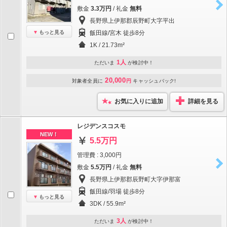
敷金
3.3万円
/ 礼金
無料
長野県上伊那郡辰野町大字平出
もっと見る
飯田線/宮木 徒歩8分
1K / 21.73m²
1人
ただいま
が検討中！
20,000
対象者全員に
円
キャッシュバック!
お気に入りに追加
詳細を見る
レジデンスコスモ
NEW！
5.5万円
管理費 : 3,000円
敷金
5.5万円
/ 礼金
無料
長野県上伊那郡辰野町大字伊那富
飯田線/羽場 徒歩8分
もっと見る
3DK / 55.9m²
3人
ただいま
が検討中！