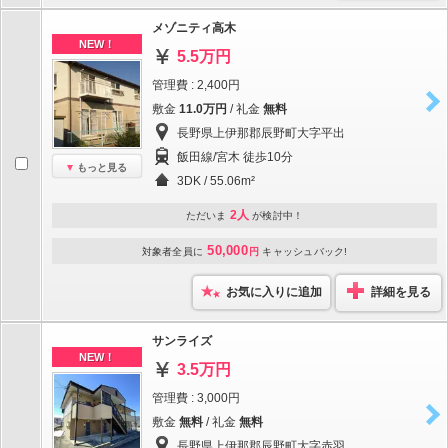
メゾニティ高木
NEW！
5.5万円
管理費 : 2,400円
敷金
11.0万円
/ 礼金
無料
長野県上伊那郡辰野町大字平出
飯田線/宮木 徒歩10分
もっと見る
3DK / 55.06m²
2人
ただいま
が検討中！
50,000
対象者全員に
円
キャッシュバック!
お気に入りに追加
詳細を見る
サンライズ
NEW！
3.5万円
管理費 : 3,000円
敷金
無料
/ 礼金
無料
長野県上伊那郡辰野町大字赤羽