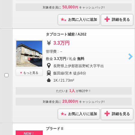
50,000
対象者全員に
円
キャッシュバック!
お気に入りに追加
詳細を見る
タプロコート城前 / A202
3.3万円
管理費 : －
敷金
3.3万円
/ 礼金
無料
長野県上伊那郡辰野町大字平出
もっと見る
飯田線/宮木 徒歩8分
1K / 21.73m²
1人
ただいま
が検討中！
20,000
対象者全員に
円
キャッシュバック!
お気に入りに追加
詳細を見る
プラードⅡ
NEW！