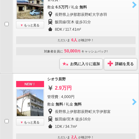
敷金
6.5万円
/ 礼金
無料
長野県上伊那郡辰野町大字赤羽
飯田線/宮木 徒歩31分
もっと見る
8DK / 117.41m²
6人
ただいま
が検討中！
50,000
対象者全員に
円
キャッシュバック!
お気に入りに追加
詳細を見る
シオラ辰野
NEW！
2.9万円
管理費 : 4,000円
敷金
無料
/ 礼金
無料
長野県上伊那郡辰野町大字伊那富
飯田線/宮木 徒歩16分
もっと見る
1DK / 34.7m²
2人
ただいま
が検討中！