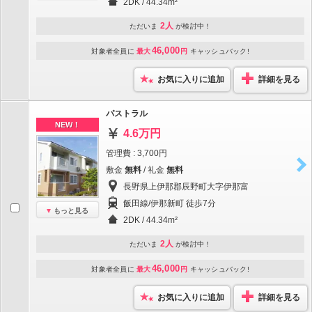
2DK / 44.34m²
2人
ただいま
が検討中！
46,000
対象者全員に
最大
円
キャッシュバック!
お気に入りに追加
詳細を見る
パストラル
NEW！
4.6万円
管理費 : 3,700円
敷金
無料
/ 礼金
無料
長野県上伊那郡辰野町大字伊那富
飯田線/伊那新町 徒歩7分
もっと見る
2DK / 44.34m²
2人
ただいま
が検討中！
46,000
対象者全員に
最大
円
キャッシュバック!
お気に入りに追加
詳細を見る