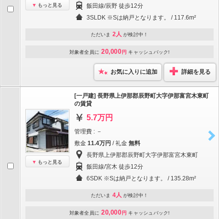
もっと見る
飯田線/辰野 徒歩12分
3SLDK ※Sは納戸となります。 / 117.6m²
2人
ただいま
が検討中！
20,000
対象者全員に
円
キャッシュバック!
お気に入りに追加
詳細を見る
[一戸建] 長野県上伊那郡辰野町大字伊那富宮木東町
の賃貸
5.7万円
管理費 : －
敷金
11.4万円
/ 礼金
無料
長野県上伊那郡辰野町大字伊那富宮木東町
もっと見る
飯田線/宮木 徒歩12分
6SDK ※Sは納戸となります。 / 135.28m²
4人
ただいま
が検討中！
20,000
対象者全員に
円
キャッシュバック!