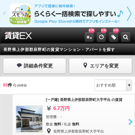
0
0
0
件
件
件
長野県上伊那郡辰野町の賃貸マンション・アパートを探す
詳細条件変更
エリアを変更
53
件
/
1-20件目
[一戸建] 長野県上伊那郡辰野町大字平出 の賃貸
6.7万円
管理費 : －
敷金
無料
/ 礼金
無料
長野県上伊那郡辰野町大字平出