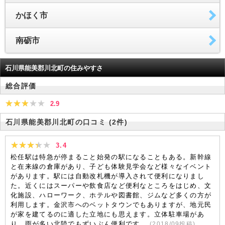
かほく市
南砺市
石川県能美郡川北町の住みやすさ
総合評価
2.9
石川県能美郡川北町の口コミ
(2件)
3.4
松任駅は特急が停まること始発の駅になることもある。新幹線
と在来線の倉庫があり、子ども体験見学会など様々なイベント
があります。駅には自動改札機が導入されて便利になりまし
た。近くにはスーパーや飲食店など便利なところをはじめ、文
化施設、ハローワーク、ホテルや図書館、ジムなど多くの方が
利用します。金沢市へのベットタウンでもありますが、地元民
が家を建てるのに適した立地にも思えます。立体駐車場があ
り、雨が多い北陸でもずいぶん便利です。
(
2018/09
投稿)