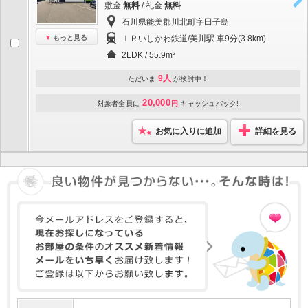
敷金
無料
/ 礼金
無料
石川県能美郡川北町字田子島
もっと見る
ＩＲいしかわ鉄道/美川駅 車9分(3.8km)
2LDK / 55.9m²
9人
ただいま
が検討中！
20,000
対象者全員に
円
キャッシュバック!
お気に入りに追加
詳細を見る