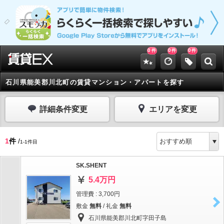
0
0
0
件
件
件
石川県能美郡川北町の賃貸マンション・アパートを探す
詳細条件変更
エリアを変更
1
件
/
1-1件目
SK.SHENT
5.4万円
管理費 : 3,700円
敷金
無料
/ 礼金
無料
石川県能美郡川北町字田子島