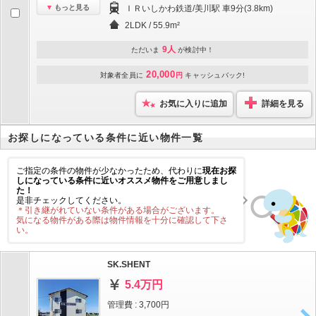
もっと見る
ＩＲいしかわ鉄道/美川駅 車9分(3.8km)
2LDK / 55.9m²
9人
ただいま
が検討中！
20,000
対象者全員に
円
キャッシュバック!
お気に入りに追加
詳細を見る
お探しになっている条件に近い物件一覧
ご指定の条件の物件が少なかったため、代わりに
現在お探
しになっている条件に近いオススメ物件をご用意しまし
た！
是非チェックしてください。
＊引き継がれていない条件がある場合がございます。
気になる物件がある際は物件情報を十分に確認して下さ
い。
SK.SHENT
5.4万円
管理費 : 3,700円