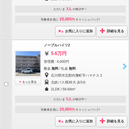
3人
ただいま
が検討中！
20,000
対象者全員に
円
キャッシュバック!
お気に入りに追加
詳細を見る
ノーブルハイツ2
5.6万円
管理費 : 4,000円
敷金
無料
/ 礼金
無料
石川県河北郡内灘町字ハマナス２
もっと見る
北鉄バス/医科大 歩5分
2LDK / 58.68m²
5人
ただいま
が検討中！
20,000
対象者全員に
円
キャッシュバック!
お気に入りに追加
詳細を見る