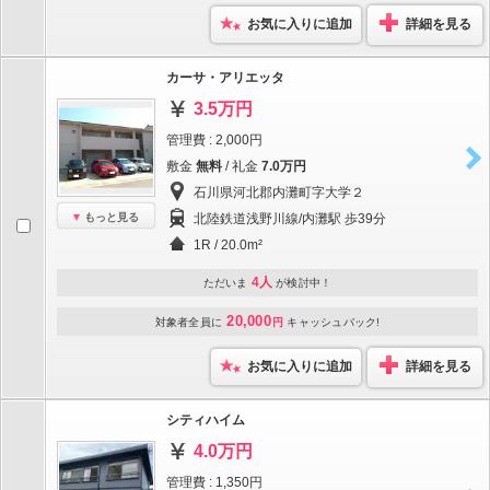
お気に入りに追加
詳細を見る
カーサ・アリエッタ
3.5万円
管理費 : 2,000円
敷金
無料
/ 礼金
7.0万円
石川県河北郡内灘町字大学２
もっと見る
北陸鉄道浅野川線/内灘駅 歩39分
1R / 20.0m²
4人
ただいま
が検討中！
20,000
対象者全員に
円
キャッシュバック!
お気に入りに追加
詳細を見る
シティハイム
4.0万円
管理費 : 1,350円