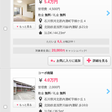
5.4万円
管理費 : 4,500円
敷金
無料
/ 礼金
無料
石川県河北郡内灘町字鶴ケ丘４
もっと見る
北陸鉄道浅野川線/内灘駅 歩21分
1LDK / 44.23m²
6人
ただいま
が検討中！
20,000
対象者全員に
円
キャッシュバック!
お気に入りに追加
詳細を見る
コーポ南陽
4.0万円
管理費 : 2,000円
敷金
無料
/ 礼金
無料
石川県河北郡内灘町字鶴ケ丘１
もっと見る
北陸鉄道浅野川線/内灘駅 歩16分
1LDK / 36.5m²