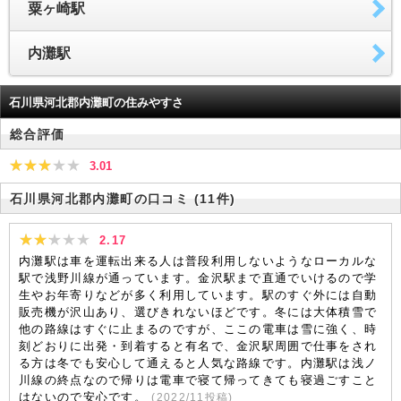
粟ヶ崎駅
内灘駅
石川県河北郡内灘町の住みやすさ
総合評価
3.01
石川県河北郡内灘町の口コミ
(11件)
2.17
内灘駅は車を運転出来る人は普段利用しないようなローカルな
駅で浅野川線が通っています。金沢駅まで直通でいけるので学
生やお年寄りなどが多く利用しています。駅のすぐ外には自動
販売機が沢山あり、選びきれないほどです。冬には大体積雪で
他の路線はすぐに止まるのですが、ここの電車は雪に強く、時
刻どおりに出発・到着すると有名で、金沢駅周囲で仕事をされ
る方は冬でも安心して通えると人気な路線です。内灘駅は浅ノ
川線の終点なので帰りは電車で寝て帰ってきても寝過ごすこと
はないので安心です。
(
2022/11
投稿)