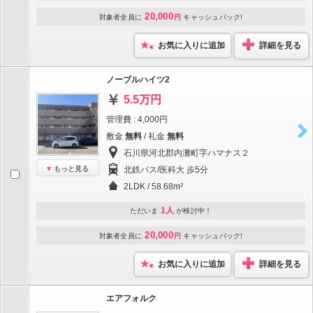
20,000
対象者全員に
円
キャッシュバック!
お気に入りに追加
詳細を見る
ノーブルハイツ2
5.5万円
管理費 : 4,000円
敷金
無料
/ 礼金
無料
石川県河北郡内灘町字ハマナス２
もっと見る
北鉄バス/医科大 歩5分
2LDK / 58.68m²
1人
ただいま
が検討中！
20,000
対象者全員に
円
キャッシュバック!
お気に入りに追加
詳細を見る
エアフォルク