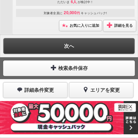
6人
ただいま
が検討中！
20,000
対象者全員に
円
キャッシュバック!
お気に入りに追加
詳細を見る
次へ
検索条件保存
詳細条件変更
エリアを変更