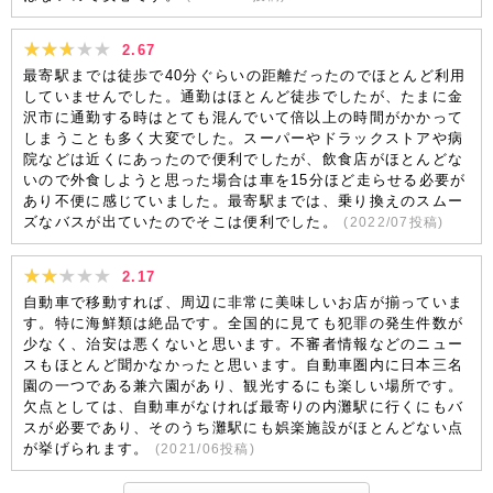
2.67
最寄駅までは徒歩で40分ぐらいの距離だったのでほとんど利用
していませんでした。通勤はほとんど徒歩でしたが、たまに金
沢市に通勤する時はとても混んでいて倍以上の時間がかかって
しまうことも多く大変でした。スーパーやドラックストアや病
院などは近くにあったので便利でしたが、飲食店がほとんどな
いので外食しようと思った場合は車を15分ほど走らせる必要が
あり不便に感じていました。最寄駅までは、乗り換えのスムー
ズなバスが出ていたのでそこは便利でした。
(
2022/07
投稿)
2.17
自動車で移動すれば、周辺に非常に美味しいお店が揃っていま
す。特に海鮮類は絶品です。全国的に見ても犯罪の発生件数が
少なく、治安は悪くないと思います。不審者情報などのニュー
スもほとんど聞かなかったと思います。自動車圏内に日本三名
園の一つである兼六園があり、観光するにも楽しい場所です。
欠点としては、自動車がなければ最寄りの内灘駅に行くにもバ
スが必要であり、そのうち灘駅にも娯楽施設がほとんどない点
が挙げられます。
(
2021/06
投稿)