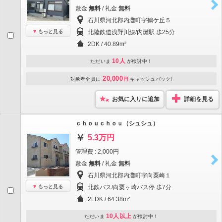
敷金
無料
/ 礼金
無料
石川県河北郡内灘町字鶴ケ丘５
もっと見る
北陸鉄道浅野川線/内灘駅 歩25分
2DK / 40.89m²
10人
ただいま
が検討中！
20,000
対象者全員に
円
キャッシュバック!
お気に入りに追加
詳細を見る
ｃｈｏｕｃｈｏｕ（シュシュ）
5.3万円
管理費 : 2,000円
敷金
無料
/ 礼金
無料
石川県河北郡内灘町字向粟崎１
もっと見る
北鉄バス/向粟ヶ崎バス停 歩7分
2LDK / 64.38m²
10人以上
ただいま
が検討中！