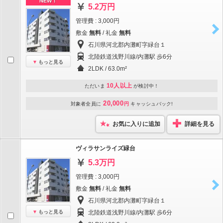
NEW！
5.2万円
管理費 : 3,000円
敷金
無料
/ 礼金
無料
石川県河北郡内灘町字緑台１
北陸鉄道浅野川線/内灘駅 歩6分
もっと見る
2LDK / 63.0m²
10人以上
ただいま
が検討中！
20,000
対象者全員に
円
キャッシュバック!
お気に入りに追加
詳細を見る
ヴィラサンライズ緑台
5.3万円
管理費 : 3,000円
敷金
無料
/ 礼金
無料
石川県河北郡内灘町字緑台１
もっと見る
北陸鉄道浅野川線/内灘駅 歩6分