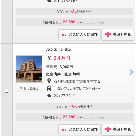
2LDK / 63.0m²
6人
ただいま
が検討中！
20,000
対象者全員に
円
キャッシュバック!
お気に入りに追加
詳細を見る
ルシエール金沢
2.4万円
管理費 : 3,000円
敷金
無料
/ 礼金
無料
石川県河北郡内灘町字大学２
もっと見る
北鉄バス/大学前バス停 歩3分
2K / 27.32m²
10人
ただいま
が検討中！
20,000
対象者全員に
円
キャッシュバック!
お気に入りに追加
詳細を見る