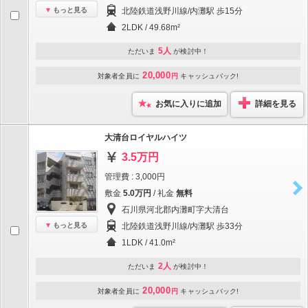
もっと見る
北陸鉄道浅野川線/内灘駅 歩15分
2LDK / 49.68m²
5人
ただいま
が検討中！
20,000
対象者全員に
円
キャッシュバック!
お気に入りに追加
詳細を見る
大清台ロイヤルハイツ
3.5万円
管理費 : 3,000円
敷金
5.0万円
/ 礼金
無料
石川県河北郡内灘町字大清台
もっと見る
北陸鉄道浅野川線/内灘駅 歩33分
1LDK / 41.0m²
2人
ただいま
が検討中！
20,000
対象者全員に
円
キャッシュバック!