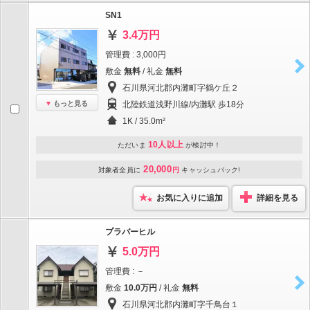
SN1
3.4万円
管理費 : 3,000円
敷金
無料
/ 礼金
無料
石川県河北郡内灘町字鶴ケ丘２
もっと見る
北陸鉄道浅野川線/内灘駅 歩18分
1K / 35.0m²
10人以上
ただいま
が検討中！
20,000
対象者全員に
円
キャッシュバック!
お気に入りに追加
詳細を見る
プラバーヒル
5.0万円
管理費 : －
敷金
10.0万円
/ 礼金
無料
石川県河北郡内灘町字千鳥台１