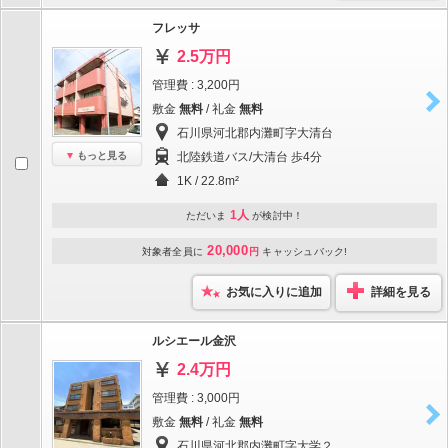
フレッサ
2.5万円
管理費 : 3,200円
敷金
無料
/ 礼金
無料
石川県河北郡内灘町字大清台
もっと見る
北陸鉄道バス/大清台 歩4分
1K / 22.8m²
1人
ただいま
が検討中！
20,000
対象者全員に
円
キャッシュバック!
お気に入りに追加
詳細を見る
ルシエール金沢
2.4万円
管理費 : 3,000円
敷金
無料
/ 礼金
無料
石川県河北郡内灘町字大学２