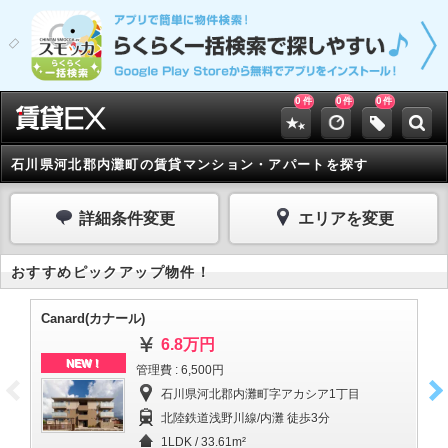
0
0
0
件
件
件
石川県河北郡内灘町の賃貸マンション・アパートを探す
詳細条件変更
エリアを変更
おすすめピックアップ物件！
Canard(カナール)
リ
6.8万円
NEW！
管理費 : 6,500円
石川県河北郡内灘町字アカシア1丁目
北陸鉄道浅野川線/内灘 徒歩3分
1LDK / 33.61m²