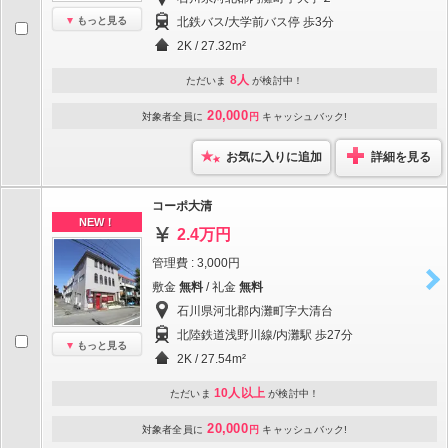
もっと見る
北鉄バス/大学前バス停 歩3分
2K / 27.32m²
8人
ただいま
が検討中！
20,000
対象者全員に
円
キャッシュバック!
お気に入りに追加
詳細を見る
コーポ大清
NEW！
2.4万円
管理費 : 3,000円
敷金
無料
/ 礼金
無料
石川県河北郡内灘町字大清台
北陸鉄道浅野川線/内灘駅 歩27分
もっと見る
2K / 27.54m²
10人以上
ただいま
が検討中！
20,000
対象者全員に
円
キャッシュバック!