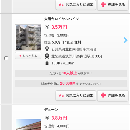
お気に入りに追加
詳細を見る
大清台ロイヤルハイツ
3.5万円
管理費 : 3,000円
敷金
5.0万円
/ 礼金
無料
石川県河北郡内灘町字大清台
もっと見る
北陸鉄道浅野川線/内灘駅 歩33分
1LDK / 41.0m²
10人以上
ただいま
が検討中！
20,000
対象者全員に
円
キャッシュバック!
お気に入りに追加
詳細を見る
デューン
3.8万円
管理費 : 4,000円