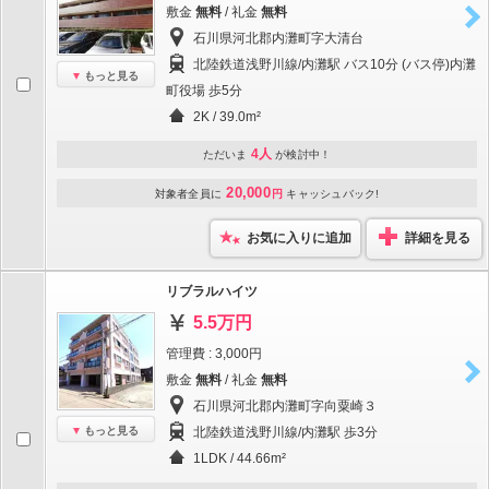
敷金
無料
/ 礼金
無料
石川県河北郡内灘町字大清台
北陸鉄道浅野川線/内灘駅 バス10分 (バス停)内灘
もっと見る
町役場 歩5分
2K / 39.0m²
4人
ただいま
が検討中！
20,000
対象者全員に
円
キャッシュバック!
お気に入りに追加
詳細を見る
リブラルハイツ
5.5万円
管理費 : 3,000円
敷金
無料
/ 礼金
無料
石川県河北郡内灘町字向粟崎３
もっと見る
北陸鉄道浅野川線/内灘駅 歩3分
1LDK / 44.66m²