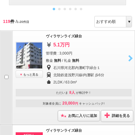
119
件
/
1-20件目
ヴィラサンライズ緑台
5.1万円
管理費 : 3,000円
敷金
無料
/ 礼金
無料
石川県河北郡内灘町字緑台１
もっと見る
北陸鉄道浅野川線/内灘駅 歩6分
2LDK / 63.0m²
8人
ただいま
が検討中！
20,000
対象者全員に
円
キャッシュバック!
お気に入りに追加
詳細を見る
ヴィラサンライズ緑台