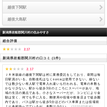
越後下関駅
越後大島駅
新潟県岩船郡関川村の住みやすさ
総合評価
2.17
新潟県岩船郡関川村の口コミ
(1件)
2.17
ＪＲ米坂線の越後下関駅は村に業務委託をしており、昼間は毎
日駅員がいる。自動改札はなくsuicaは使用できない。線ない
では数少ない有人駅で電車入れ違いも行われる。電車の本数も
かなり少ない。駅から徒歩3分のところにスーパーがあり、地
域の生活の拠点である。小さなスーパーだが、コンビにより金
額は安く、何でも手に入る。郵便局や役場や飲食店まで徒歩圏
内であり、バスは駅から徒歩5分ほどのバス車庫または役場前
より各村内へでているが、本数は少ない。
(
2020/05
投稿)