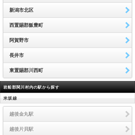
新潟市北区
西置賜郡飯豊町
阿賀野市
長井市
東置賜郡川西町
岩船郡関川村内の駅から探す
米坂線
越後金丸駅
越後片貝駅