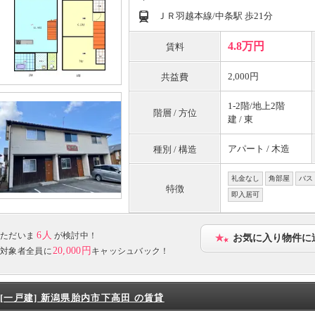
ＪＲ羽越本線/中条駅 歩21分
4.8万円
賃料
2,000円
共益費
1-2階/地上2階
階層 / 方位
建 / 東
アパート / 木造
種別 / 構造
礼金なし
角部屋
バス
特徴
即入居可
6人
ただいま
が検討中！
お気に入り物件に
20,000円
対象者全員に
キャッシュバック！
[一戸建] 新潟県胎内市下高田 の賃貸