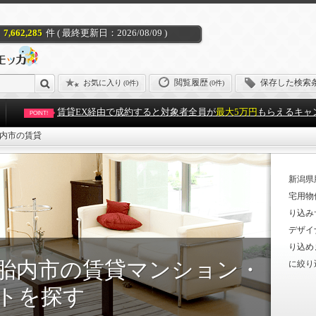
7,662,285
件 ( 最終更新日：2026/08/09 )
閲覧履歴
保存した検索
お気に入り
(
0件
)
(0件)
賃貸EX経由で成約すると対象者全員が
最大5万円
もらえるキャ
POINT!
内市の賃貸
新潟県
宅用物
り込み
デザイ
り込め
胎内市の賃貸マンション・
に絞り
トを探す