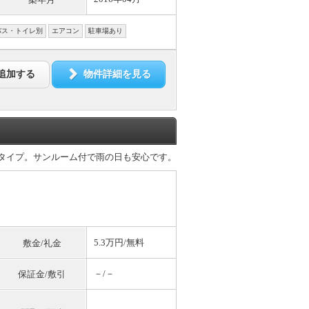
バス・トイレ別
エアコン
駐車場あり
追加する
物件詳細を見る
トタイプ。サンルーム付で雨の日も安心です。
5.3万円/
無料
敷金/礼金
－/－
保証金/敷引