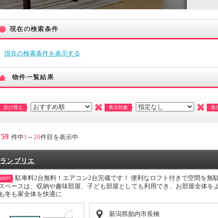
現在の検索条件
現在の検索条件を表示する
物件一覧結果
並び替え
表示対象
表
59
件中
1
～
20
件目を表示中
ランブリエ
駐車料2台無料！エアコン2台完備です！ 便利なロフト付きで空間を無
INT!
スペースは、収納や趣味部屋、子ども部屋としても利用でき、お部屋全体を
も冬も家全体を快適に
新潟県胎内市長橋