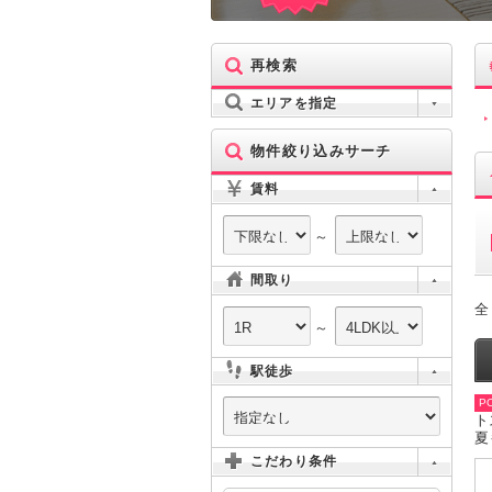
再検索
エリアを指定
物件絞り込みサーチ
賃料
～
間取り
全
～
駅徒歩
PO
ト
夏
こだわり条件