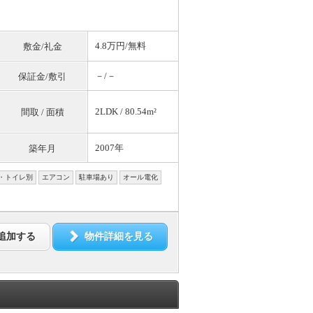
4.8万円/
無料
敷金/礼金
－/－
保証金/敷引
2LDK / 80.54m²
間取 / 面積
2007年
築年月
・トイレ別
エアコン
駐車場あり
オール電化
追加する
物件詳細を見る