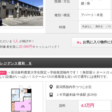
階層 / 方位
建 / 南
アパート / 木造
種別 / 構造
礼金なし
南向き
バス
特徴
3人
ただいま
が検討中！
お気に入り物件に
20,000円
対象者全員に
キャッシュバック！
レジデンス橙和 Ｂ
＜新潟食料農業大学生限定＞学校推奨物件です！！角部屋☆ オートロ
INT!
しい設備がいっぱい！スクールバスの発着場も近いので通学には便利です。
新潟県胎内市つつじが丘
ＪＲ羽越本線/中条駅 歩29分
4.3万円
賃料