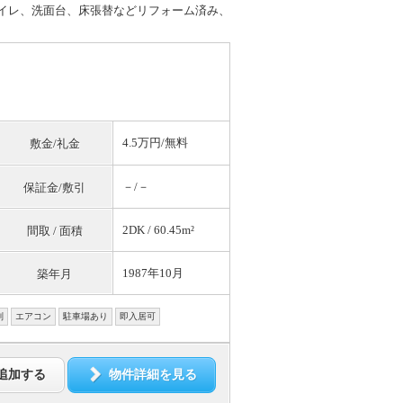
トイレ、洗面台、床張替などリフォーム済み、
4.5万円/
無料
敷金/礼金
－/－
保証金/敷引
2DK / 60.45m²
間取 / 面積
1987年10月
築年月
別
エアコン
駐車場あり
即入居可
追加する
物件詳細を見る