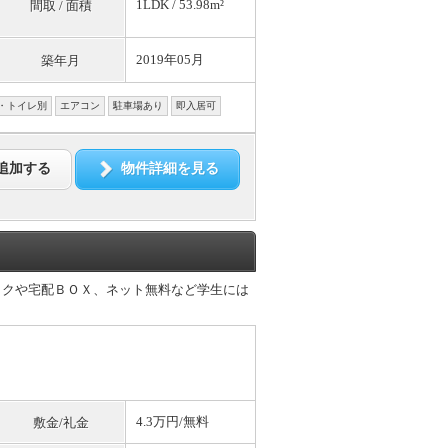
1LDK / 53.98m²
間取 / 面積
2019年05月
築年月
・トイレ別
エアコン
駐車場あり
即入居可
追加する
物件詳細を見る
ックや宅配ＢＯＸ、ネット無料など学生には
4.3万円/
無料
敷金/礼金