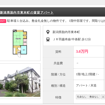
新潟県胎内市東本町の賃貸アパート
駐車場１台込み。敷金礼金無しの物件です。 1階中部屋です。間取り
INT!
新潟県胎内市東本町
ＪＲ羽越本線/中条駅 歩12分
3.0万円
賃料
－
共益費
1階/地上2階建 / -
階層 / 方位
アパート / 木造
種別 / 構造
礼金なし
敷金なし
エ
特徴