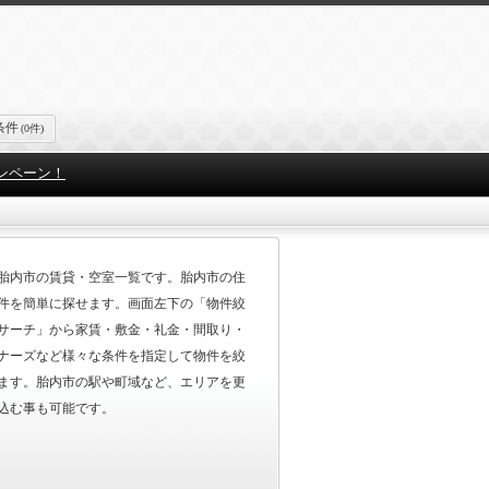
条件
(0件)
ンペーン！
胎内市の賃貸・空室一覧です。胎内市の住
件を簡単に探せます。画面左下の「物件絞
サーチ」から家賃・敷金・礼金・間取り・
ナーズなど様々な条件を指定して物件を絞
ます。胎内市の駅や町域など、エリアを更
込む事も可能です。