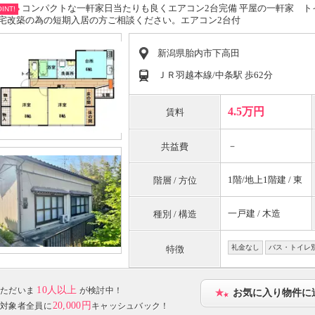
コンパクトな一軒家日当たりも良くエアコン2台完備 平屋の一軒家 
INT!
宅改築の為の短期入居の方ご相談ください。エアコン2台付
新潟県胎内市下高田
ＪＲ羽越本線/中条駅 歩62分
4.5万円
賃料
－
共益費
1階/地上1階建 / 東
階層 / 方位
一戸建 / 木造
種別 / 構造
礼金なし
バス・トイレ
特徴
10人以上
ただいま
が検討中！
お気に入り物件に
20,000円
対象者全員に
キャッシュバック！