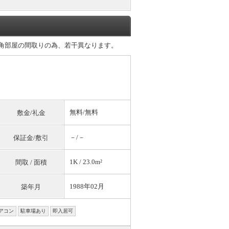
は角部屋の間取りの為、若干異なります。
無料
/
無料
敷金/礼金
－/－
保証金/敷引
1K / 23.0m²
間取 / 面積
1988年02月
築年月
アコン
駐車場あり
即入居可