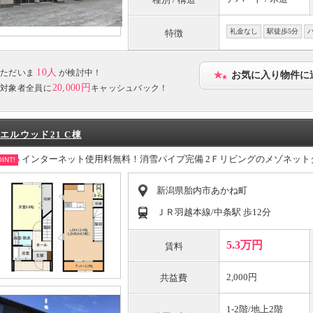
礼金なし
駅徒歩5分
特徴
10人
ただいま
が検討中！
お気に入り物件に
20,000円
対象者全員に
キャッシュバック！
エルウッド21 C棟
インターネット使用料無料！消雪パイプ完備 2Ｆリビングのメゾネッ
INT!
新潟県胎内市あかね町
ＪＲ羽越本線/中条駅 歩12分
5.3万円
賃料
2,000円
共益費
1-2階/地上2階