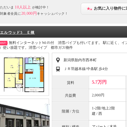
10人以上
ただいま
が検討中！
お気に入り物件に
20,000円
対象者全員に
キャッシュバック！
エルウッド5 Ｅ棟
無料インターネットWi-Fi付 消雪パイプも付いてます。 駅に近く、イン
INT!
）使い放題です。消雪パイプ 都市ガス物件
新潟県胎内市西本町
ＪＲ羽越本線/中条駅 歩4分
5.7万円
賃料
2,000円
共益費
1-2階/地上2階
階層 / 方位
建 / 西
アパート / 木造
種別 / 構造