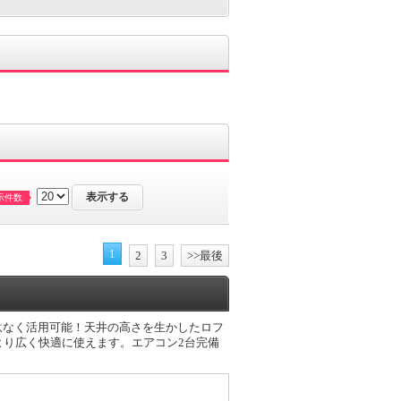
示件数
1
2
3
>>最後
駄なく活用可能！天井の高さを生かしたロフ
より広く快適に使えます。エアコン2台完備