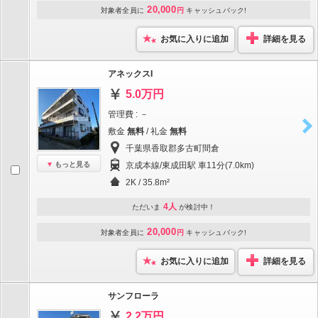
20,000
対象者全員に
円
キャッシュバック!
お気に入りに追加
詳細を見る
アネックスI
5.0万円
管理費 : －
敷金
無料
/ 礼金
無料
千葉県香取郡多古町間倉
もっと見る
京成本線/東成田駅 車11分(7.0km)
2K / 35.8m²
4人
ただいま
が検討中！
20,000
対象者全員に
円
キャッシュバック!
お気に入りに追加
詳細を見る
サンフローラ
2.2万円