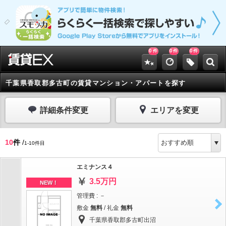
0
0
0
件
件
件
千葉県香取郡多古町の賃貸マンション・アパートを探す
詳細条件変更
エリアを変更
10
件
/
1-10件目
エミナンス４
3.5万円
NEW！
管理費 : －
敷金
無料
/ 礼金
無料
千葉県香取郡多古町出沼