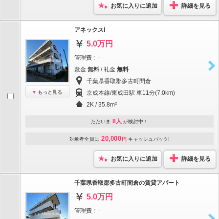
お気に入りに追加
詳細を見る
アネックスI
5.0万円
管理費 : －
敷金
無料
/ 礼金
無料
千葉県香取郡多古町間倉
もっと見る
京成本線/東成田駅 車11分(7.0km)
2K / 35.8m²
8人
ただいま
が検討中！
20,000
対象者全員に
円
キャッシュバック!
お気に入りに追加
詳細を見る
千葉県香取郡多古町間倉の賃貸アパート
5.0万円
管理費 : －