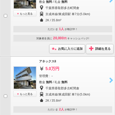
敷金
無料
/ 礼金
無料
千葉県香取郡多古町間倉
もっと見る
京成本線/東成田駅 車7分(5.0km)
2K / 35.8m²
1人
ただいま
が検討中！
20,000
対象者全員に
円
キャッシュバック!
お気に入りに追加
詳細を見る
アネックスII
5.0万円
管理費 : －
敷金
無料
/ 礼金
無料
千葉県香取郡多古町間倉
もっと見る
京成本線/東成田駅 車7分(5.0km)
2K / 35.8m²
2人
ただいま
が検討中！