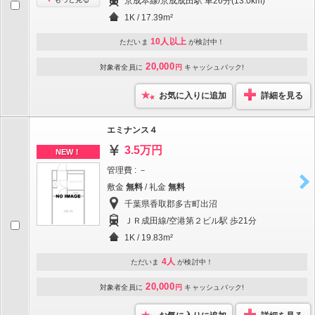
京成本線/京成成田駅 車26分(13.0km)
1K / 17.39m²
10人以上
ただいま
が検討中！
20,000
対象者全員に
円
キャッシュバック!
お気に入りに追加
詳細を見る
エミナンス４
3.5万円
NEW！
管理費 : －
敷金
無料
/ 礼金
無料
千葉県香取郡多古町出沼
ＪＲ成田線/空港第２ビル駅 歩21分
1K / 19.83m²
4人
ただいま
が検討中！
20,000
対象者全員に
円
キャッシュバック!