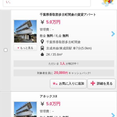
い。
千葉県香取郡多古町間倉の賃貸アパート
5.0万円
管理費 : －
敷金
無料
/ 礼金
無料
千葉県香取郡多古町間倉
もっと見る
京成本線/東成田駅 車7分(5.0km)
2K / 35.8m²
1人
ただいま
が検討中！
20,000
対象者全員に
円
キャッシュバック!
お気に入りに追加
詳細を見る
アネックスII
5.0万円
管理費 : －