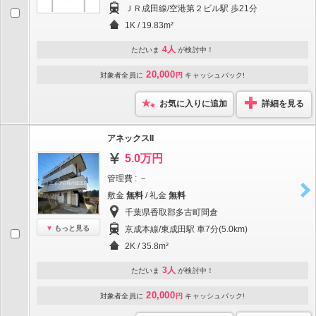
ＪＲ成田線/空港第２ビル駅 歩21分
1K / 19.83m²
4人
ただいま
が検討中！
20,000
対象者全員に
円
キャッシュバック!
お気に入りに追加
詳細を見る
アネックスII
5.0万円
管理費 : －
敷金
無料
/ 礼金
無料
千葉県香取郡多古町間倉
もっと見る
京成本線/東成田駅 車7分(5.0km)
2K / 35.8m²
3人
ただいま
が検討中！
20,000
対象者全員に
円
キャッシュバック!