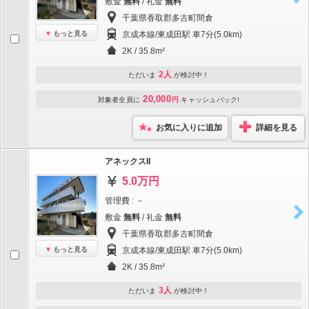
敷金
無料
/ 礼金
無料
千葉県香取郡多古町間倉
もっと見る
京成本線/東成田駅 車7分(5.0km)
2K / 35.8m²
2人
ただいま
が検討中！
20,000
対象者全員に
円
キャッシュバック!
お気に入りに追加
詳細を見る
アネックスII
5.0万円
管理費 : －
敷金
無料
/ 礼金
無料
千葉県香取郡多古町間倉
もっと見る
京成本線/東成田駅 車7分(5.0km)
2K / 35.8m²
3人
ただいま
が検討中！