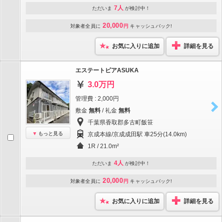
7人
ただいま
が検討中！
20,000
対象者全員に
円
キャッシュバック!
お気に入りに追加
詳細を見る
エステートピアASUKA
3.0万円
管理費 : 2,000円
敷金
無料
/ 礼金
無料
千葉県香取郡多古町飯笹
もっと見る
京成本線/京成成田駅 車25分(14.0km)
1R / 21.0m²
4人
ただいま
が検討中！
20,000
対象者全員に
円
キャッシュバック!
お気に入りに追加
詳細を見る