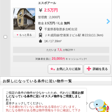
エスポアール
2.5万円
管理費 : 2,000円
敷金
2.5万円
/ 礼金
無料
千葉県香取郡多古町出沼
もっと見る
ＪＲ成田線/空港第２ビル駅 車22分(11.3km)
1K / 17.39m²
7人
ただいま
が検討中！
20,000
対象者全員に
円
キャッシュバック!
お気に入りに追加
詳細を見る
お探しになっている条件に近い物件一覧
ご指定の条件の物件が少なかったため、代わりに
現在お探
しになっている条件に近いオススメ物件をご用意しまし
た！
是非チェックしてください。
＊引き継がれていない条件がある場合がございます。
気になる物件がある際は物件情報を十分に確認して下さ