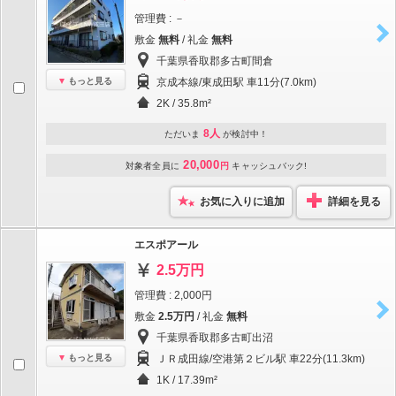
管理費 : －
敷金
無料
/ 礼金
無料
千葉県香取郡多古町間倉
もっと見る
京成本線/東成田駅 車11分(7.0km)
2K / 35.8m²
8人
ただいま
が検討中！
20,000
対象者全員に
円
キャッシュバック!
お気に入りに追加
詳細を見る
エスポアール
2.5万円
管理費 : 2,000円
敷金
2.5万円
/ 礼金
無料
千葉県香取郡多古町出沼
もっと見る
ＪＲ成田線/空港第２ビル駅 車22分(11.3km)
1K / 17.39m²