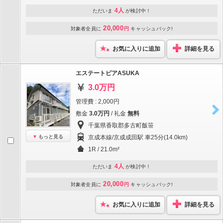
4人
ただいま
が検討中！
20,000
対象者全員に
円
キャッシュバック!
お気に入りに追加
詳細を見る
エステートピアASUKA
3.0万円
管理費 : 2,000円
敷金
3.0万円
/ 礼金
無料
千葉県香取郡多古町飯笹
もっと見る
京成本線/京成成田駅 車25分(14.0km)
1R / 21.0m²
4人
ただいま
が検討中！
20,000
対象者全員に
円
キャッシュバック!
お気に入りに追加
詳細を見る