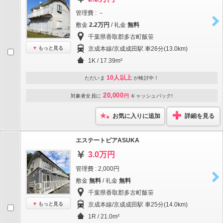
管理費 : －
敷金
2.2万円
/ 礼金
無料
千葉県香取郡多古町飯笹
もっと見る
京成本線/京成成田駅 車26分(13.0km)
1K / 17.39m²
10人以上
ただいま
が検討中！
20,000
対象者全員に
円
キャッシュバック!
お気に入りに追加
詳細を見る
エステートピアASUKA
3.0万円
管理費 : 2,000円
敷金
無料
/ 礼金
無料
千葉県香取郡多古町飯笹
もっと見る
京成本線/京成成田駅 車25分(14.0km)
1R / 21.0m²