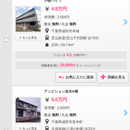
小牧ハイツ
4.8万円
管理費 : 2,500円
敷金
無料
/ 礼金
無料
千葉県成田市本城
もっと見る
芝山鉄道/芝山千代田駅 歩78分
2DK / 39.74m²
6人
ただいま
が検討中！
20,000
対象者全員に
円
キャッシュバック!
お気に入りに追加
詳細を見る
アンビション並木A棟
5.0万円
管理費 : 2,000円
敷金
無料
/ 礼金
無料
千葉県成田市並木町
もっと見る
京成本線/公津の杜駅 歩33分