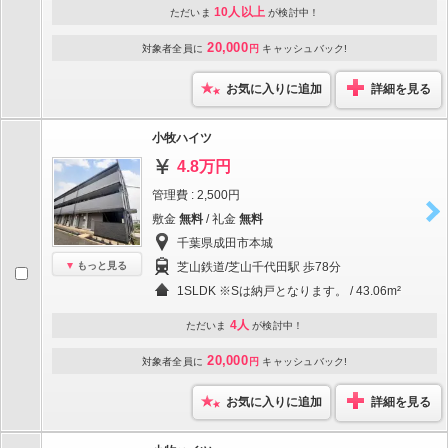
10人以上
ただいま
が検討中！
20,000
対象者全員に
円
キャッシュバック!
お気に入りに追加
詳細を見る
小牧ハイツ
4.8万円
管理費 : 2,500円
敷金
無料
/ 礼金
無料
千葉県成田市本城
もっと見る
芝山鉄道/芝山千代田駅 歩78分
1SLDK ※Sは納戸となります。 / 43.06m²
4人
ただいま
が検討中！
20,000
対象者全員に
円
キャッシュバック!
お気に入りに追加
詳細を見る