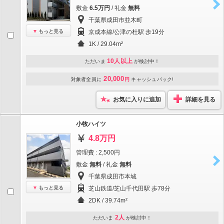
敷金
6.5万円
/ 礼金
無料
千葉県成田市並木町
もっと見る
京成本線/公津の杜駅 歩19分
1K / 29.04m²
10人以上
ただいま
が検討中！
20,000
対象者全員に
円
キャッシュバック!
お気に入りに追加
詳細を見る
小牧ハイツ
4.8万円
管理費 : 2,500円
敷金
無料
/ 礼金
無料
千葉県成田市本城
もっと見る
芝山鉄道/芝山千代田駅 歩78分
2DK / 39.74m²
2人
ただいま
が検討中！