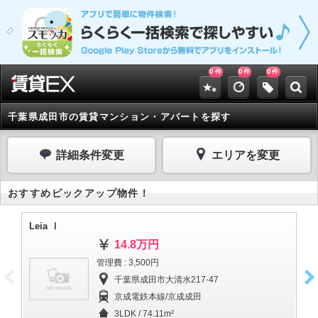
0
0
0
件
件
件
千葉県成田市の賃貸マンション・アパートを探す
詳細条件変更
エリアを変更
おすすめピックアップ物件！
Leia Ⅰ
Le
14.8万円
管理費 : 3,500円
千葉県成田市大清水217-47
京成電鉄本線/京成成田
3LDK / 74.11m²