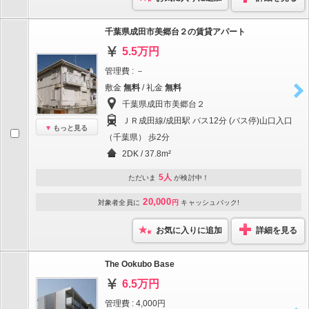
千葉県成田市美郷台２の賃貸アパート
5.5万円
管理費 : －
敷金
無料
/ 礼金
無料
千葉県成田市美郷台２
ＪＲ成田線/成田駅 バス12分 (バス停)山口入口
もっと見る
（千葉県） 歩2分
2DK / 37.8m²
5人
ただいま
が検討中！
20,000
対象者全員に
円
キャッシュバック!
お気に入りに追加
詳細を見る
The Ookubo Base
6.5万円
管理費 : 4,000円