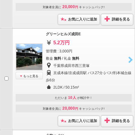
20,000
対象者全員に
円
キャッシュバック!
お気に入りに追加
詳細を見る
グリーンヒルズ成田E
5.2万円
管理費 : 3,000円
敷金
無料
/ 礼金
無料
千葉県成田市西三里塚
京成本線/京成成田駅 バス27分 (バス停)本城台線
もっと見る
歩6分
2LDK / 50.15m²
10人
ただいま
が検討中！
20,000
対象者全員に
円
キャッシュバック!
お気に入りに追加
詳細を見る