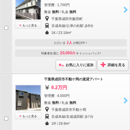
管理費 : 1,700円
敷金
無料
/ 礼金
無料
千葉県成田市飯田町
もっと見る
京成本線/公津の杜駅 歩8分
1K / 23.18m²
2人
ただいま
が検討中！
20,000
対象者全員に
円
キャッシュバック!
お気に入りに追加
詳細を見る
千葉県成田市不動ケ岡の賃貸アパート
6.2万円
管理費 : 4,000円
敷金
無料
/ 礼金
無料
千葉県成田市不動ケ岡
もっと見る
京成本線/京成成田駅 歩7分
1R / 29.9m²