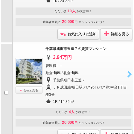
1K / 24.22m²
10人
ただいま
が検討中！
20,000
対象者全員に
円
キャッシュバック!
お気に入りに追加
詳細を見る
千葉県成田市玉造７の賃貸マンション
3.94万円
管理費 : －
敷金
無料
/ 礼金
無料
千葉県成田市玉造７
ＪＲ成田線/成田駅 バス9分 (バス停)中台1丁目
もっと見る
歩3分
1R / 14.85m²
4人
ただいま
が検討中！
20,000
対象者全員に
円
キャッシュバック!