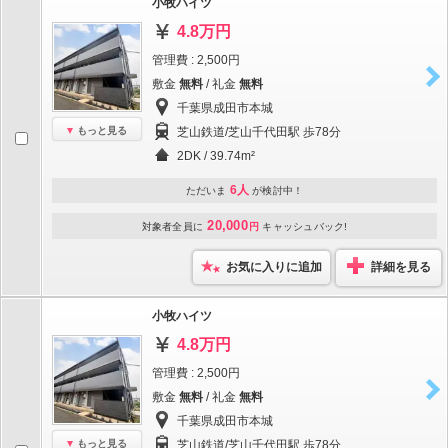
小牧ハイツ
4.8万円
管理費 : 2,500円
敷金
無料
/ 礼金
無料
千葉県成田市本城
もっと見る
芝山鉄道/芝山千代田駅 歩78分
2DK / 39.74m²
6人
ただいま
が検討中！
20,000
対象者全員に
円
キャッシュバック!
お気に入りに追加
詳細を見る
小牧ハイツ
4.8万円
管理費 : 2,500円
敷金
無料
/ 礼金
無料
千葉県成田市本城
もっと見る
芝山鉄道/芝山千代田駅 歩78分