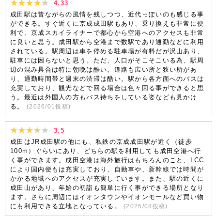
4.33
成田駅は昔ながらの風情を残しつつ、近代っぽいのも感じる事
ができる。すぐ近くに京成成田駅もあり、乗り換えも非常に便
利で、京成スカイライナーで都心から空港へのアクセスも非常
に良いと思う。成田駅から空港まで数駅であり通勤などに利用
されている。駅周辺は車を停める駐車場が有料だが沢山あり、
駐車には困らないと思う。ただ、人口がそこそこいる為、駅周
辺の混み具合は特に朝晩は酷い。道路も広い所と狭い所があ
り、通勤時間帯と週末の渋滞は酷い。駅から各方面へのバスは
充実しており、観光などで回る場合は色々回る事ができると思
う。最近は外国人の方もバス待ちをしている姿なども見かけ
る。
(
2026/01
投稿)
3.5
成田はJR成田駅の他にも、私鉄の京成成田駅が近く（徒歩
100m）ぐらいにあり、どちらの駅を利用しても成田空港へ行
く事ができます。成田空港は海外旅行はもちろんのこと、LCC
により国内便もは充実しており、自動車や、新幹線では時間が
かかる地域へのアクセスが充実しています。また、駅の近くに
成田山があり、年始の初詣も簡単に行く事ができる場所となり
ます。さらに周辺にはイオンタウンやイオンモールなど買い物
にも利用できる立地となっている。
(
2025/08
投稿)