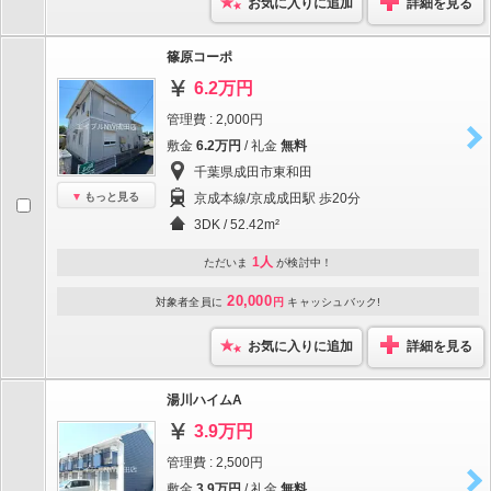
お気に入りに追加
詳細を見る
篠原コーポ
6.2万円
管理費 : 2,000円
敷金
6.2万円
/ 礼金
無料
千葉県成田市東和田
もっと見る
京成本線/京成成田駅 歩20分
3DK / 52.42m²
1人
ただいま
が検討中！
20,000
対象者全員に
円
キャッシュバック!
お気に入りに追加
詳細を見る
湯川ハイムA
3.9万円
管理費 : 2,500円
敷金
3.9万円
/ 礼金
無料