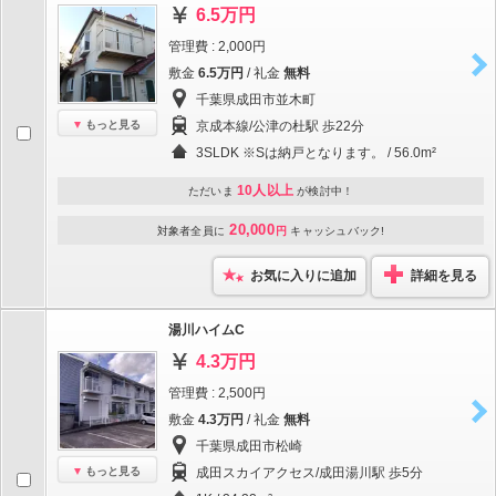
6.5万円
管理費 : 2,000円
敷金
6.5万円
/ 礼金
無料
千葉県成田市並木町
もっと見る
京成本線/公津の杜駅 歩22分
3SLDK ※Sは納戸となります。 / 56.0m²
10人以上
ただいま
が検討中！
20,000
対象者全員に
円
キャッシュバック!
お気に入りに追加
詳細を見る
湯川ハイムC
4.3万円
管理費 : 2,500円
敷金
4.3万円
/ 礼金
無料
千葉県成田市松崎
もっと見る
成田スカイアクセス/成田湯川駅 歩5分