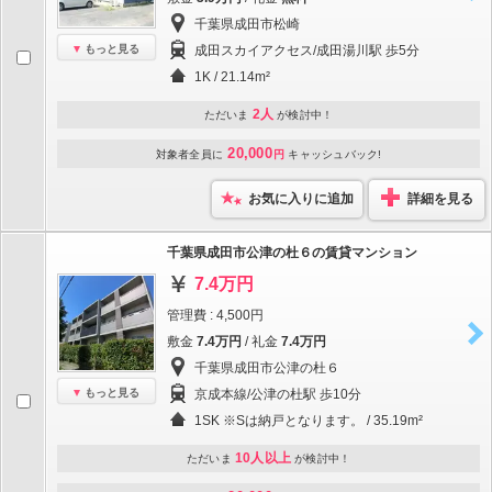
千葉県成田市松崎
もっと見る
成田スカイアクセス/成田湯川駅 歩5分
1K / 21.14m²
2人
ただいま
が検討中！
20,000
対象者全員に
円
キャッシュバック!
お気に入りに追加
詳細を見る
千葉県成田市公津の杜６の賃貸マンション
7.4万円
管理費 : 4,500円
敷金
7.4万円
/ 礼金
7.4万円
千葉県成田市公津の杜６
もっと見る
京成本線/公津の杜駅 歩10分
1SK ※Sは納戸となります。 / 35.19m²
10人以上
ただいま
が検討中！