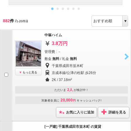
882
件
/
1-20件目
中塚ハイム
3.8万円
管理費 : －
敷金
無料
/ 礼金
無料
千葉県成田市並木町
もっと見る
京成本線/公津の杜駅 歩26分
2K / 37.18m²
2人
ただいま
が検討中！
20,000
対象者全員に
円
キャッシュバック!
お気に入りに追加
詳細を見る
[一戸建] 千葉県成田市並木町 の賃貸