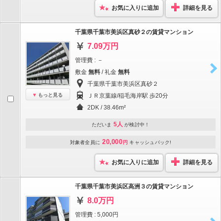
お気に入りに追加
詳細を見る
千葉県千葉市美浜区真砂２の賃貸マンション
7.09万円
管理費 : －
敷金
無料
/ 礼金
無料
千葉県千葉市美浜区真砂２
もっと見る
ＪＲ京葉線/稲毛海岸駅 歩20分
2DK / 38.46m²
5人
ただいま
が検討中！
20,000
対象者全員に
円
キャッシュバック!
お気に入りに追加
詳細を見る
千葉県千葉市美浜区高洲３の賃貸マンション
8.0万円
管理費 : 5,000円