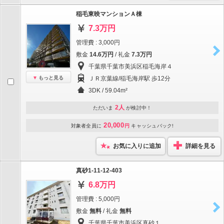
稲毛東映マンションＡ棟
7.3万円
管理費 : 3,000円
敷金
14.6万円
/ 礼金
7.3万円
千葉県千葉市美浜区稲毛海岸４
もっと見る
ＪＲ京葉線/稲毛海岸駅 歩12分
3DK / 59.04m²
2人
ただいま
が検討中！
20,000
対象者全員に
円
キャッシュバック!
お気に入りに追加
詳細を見る
真砂1-11-12-403
6.8万円
管理費 : 5,000円
敷金
無料
/ 礼金
無料
千葉県千葉市美浜区真砂１