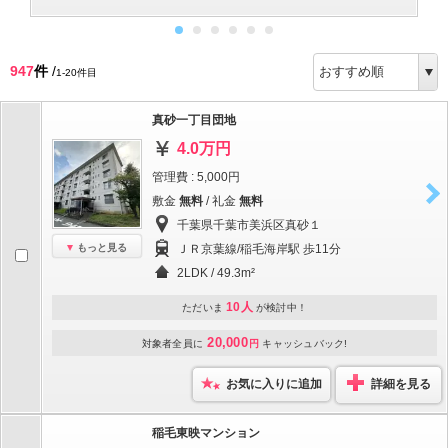
947
件
/
1-20件目
真砂一丁目団地
4.0万円
管理費 : 5,000円
敷金
無料
/ 礼金
無料
千葉県千葉市美浜区真砂１
もっと見る
ＪＲ京葉線/稲毛海岸駅 歩11分
2LDK / 49.3m²
10人
ただいま
が検討中！
20,000
対象者全員に
円
キャッシュバック!
お気に入りに追加
詳細を見る
稲毛東映マンション