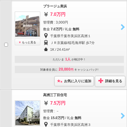
プラージュ美浜
7.0万円
管理費 : 3,000円
敷金
7.0万円
/ 礼金
無料
千葉県千葉市美浜区高洲１
もっと見る
ＪＲ京葉線/稲毛海岸駅 歩7分
1K / 24.41m²
1人
ただいま
が検討中！
20,000
対象者全員に
円
キャッシュバック!
お気に入りに追加
詳細を見る
高洲三丁目住宅
7.5万円
管理費 : －
敷金
15.0万円
/ 礼金
無料
千葉県千葉市美浜区高洲３