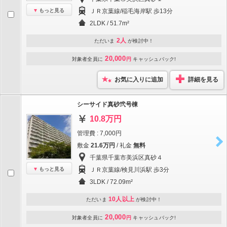
もっと見る
ＪＲ京葉線/稲毛海岸駅 歩13分
2LDK / 51.7m²
2人
ただいま
が検討中！
20,000
対象者全員に
円
キャッシュバック!
お気に入りに追加
詳細を見る
シーサイド真砂弐号棟
10.8万円
管理費 : 7,000円
敷金
21.6万円
/ 礼金
無料
千葉県千葉市美浜区真砂４
もっと見る
ＪＲ京葉線/検見川浜駅 歩3分
3LDK / 72.09m²
10人以上
ただいま
が検討中！
20,000
対象者全員に
円
キャッシュバック!