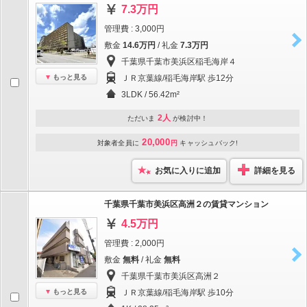
7.3万円
管理費 : 3,000円
敷金
14.6万円
/ 礼金
7.3万円
千葉県千葉市美浜区稲毛海岸４
もっと見る
ＪＲ京葉線/稲毛海岸駅 歩12分
3LDK / 56.42m²
2人
ただいま
が検討中！
20,000
対象者全員に
円
キャッシュバック!
お気に入りに追加
詳細を見る
千葉県千葉市美浜区高洲２の賃貸マンション
4.5万円
管理費 : 2,000円
敷金
無料
/ 礼金
無料
千葉県千葉市美浜区高洲２
もっと見る
ＪＲ京葉線/稲毛海岸駅 歩10分