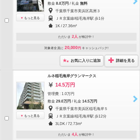
敷金
8.0万円
/ 礼金
無料
千葉県千葉市美浜区高洲３
もっと見る
ＪＲ京葉線/稲毛海岸駅 歩1分
1K / 27.36m²
2人
ただいま
が検討中！
20,000
対象者全員に
円
キャッシュバック!
お気に入りに追加
詳細を見る
ルネ稲毛海岸グランマークス
14.5万円
管理費 : 1.0万円
敷金
29.0万円
/ 礼金
14.5万円
千葉県千葉市美浜区稲毛海岸５
もっと見る
ＪＲ京葉線/稲毛海岸駅 歩12分
3LDK / 72.73m²
4人
ただいま
が検討中！