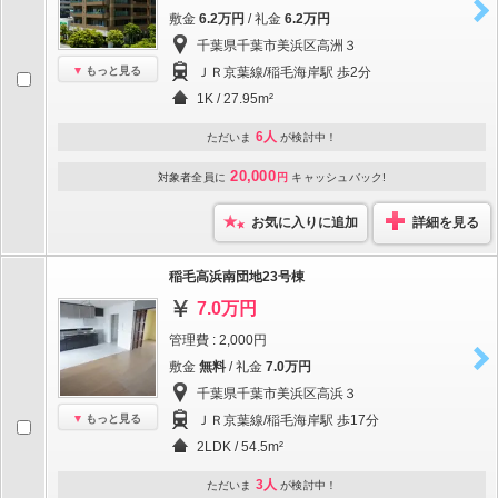
敷金
6.2万円
/ 礼金
6.2万円
千葉県千葉市美浜区高洲３
もっと見る
ＪＲ京葉線/稲毛海岸駅 歩2分
1K / 27.95m²
6人
ただいま
が検討中！
20,000
対象者全員に
円
キャッシュバック!
お気に入りに追加
詳細を見る
稲毛高浜南団地23号棟
7.0万円
管理費 : 2,000円
敷金
無料
/ 礼金
7.0万円
千葉県千葉市美浜区高浜３
もっと見る
ＪＲ京葉線/稲毛海岸駅 歩17分
2LDK / 54.5m²
3人
ただいま
が検討中！