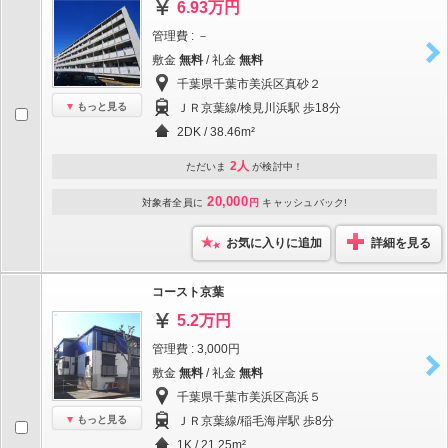
6.93万円
管理費 : －
敷金
無料
/ 礼金
無料
千葉県千葉市美浜区真砂２
もっと見る
ＪＲ京葉線/検見川浜駅 歩18分
2DK / 38.46m²
2人
ただいま
が検討中！
20,000
対象者全員に
円
キャッシュバック!
お気に入りに追加
詳細を見る
コースト京葉
5.2万円
管理費 : 3,000円
敷金
無料
/ 礼金
無料
千葉県千葉市美浜区高浜５
もっと見る
ＪＲ京葉線/稲毛海岸駅 歩8分
1K / 21.25m²