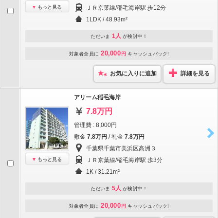
もっと見る
ＪＲ京葉線/稲毛海岸駅 歩12分
1LDK / 48.93m²
1人
ただいま
が検討中！
20,000
対象者全員に
円
キャッシュバック!
お気に入りに追加
詳細を見る
アリーム稲毛海岸
7.8万円
管理費 : 8,000円
敷金
7.8万円
/ 礼金
7.8万円
千葉県千葉市美浜区高洲３
もっと見る
ＪＲ京葉線/稲毛海岸駅 歩3分
1K / 31.21m²
5人
ただいま
が検討中！
20,000
対象者全員に
円
キャッシュバック!