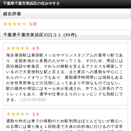
千葉県千葉市美浜区の住みやすさ
総合評価
3.72
千葉県千葉市美浜区の口コミ
(30件)
4.5
海浜幕張駅は幕張駅メッセやマリンスタジアムの最寄り駅であ
り、全国各地から多数の人がやってくる。そのため、周辺には
宿泊施設や飲食店、それらの移動を支えるアクセスを構築して
いるので大変便利な駅と言える。また東京への通勤を中心にこ
れらのベッドタウンでもあり、通勤通学時間帯には混雑もある
が女性専用車などの活用によってあまり不快なものではない。
駅の構内や周辺にはモール街が形成され、中でも三井系のアウ
トレットもあり、通学や仕事がえりのショッピングも気軽にで
きる。
(
2025/08
投稿)
3.2
通勤や外出は車での移動のため駅利用はほとんどないが都心へ
出る際には乗り換え１回程度で大体の目的地に行けるので非常