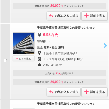
20,000
対象者全員に
円
キャッシュバック!
お気に入りに追加
詳細を見る
千葉県千葉市美浜区真砂２の賃貸マンション
6.98万円
管理費 : －
敷金
無料
/ 礼金
無料
千葉県千葉市美浜区真砂２
もっと見る
ＪＲ京葉線/検見川浜駅 歩18分
2DK / 38.46m²
2人
ただいま
が検討中！
20,000
対象者全員に
円
キャッシュバック!
お気に入りに追加
詳細を見る
千葉県千葉市美浜区真砂２の賃貸マンション