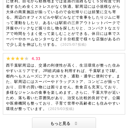
に便利。自宅から勤務地までは道路の混雑もなく５分程度で到
着するため全くストレスがなく快適。駅周辺には小規模ながら
大体の商業施設が揃っているので会社帰りには頻繁に立ち寄
る。周辺のオフィスビルや駅ビルなどで食事をしたりジムに寄
って運動をしたり、あるいは駅前の三井アウトレットパークで
洋服やバックなど掘り出し物を探したりと、コンパクトなエリ
アで時間をうまく使って楽しむことができる。休日には車でス
ーパーやホームセンターなど２０分程度で様々な店舗があるの
で少し足を伸ばしたりする。
(
2025/07
投稿)
4.33
西千葉駅周辺は、交通の利便性が高く、生活環境が整った住み
やすいエリアです。JR総武線を利用すれば、千葉駅まで1駅、
都内へもスムーズにアクセスでき、通勤・通学に便利です。ま
た、駅周辺にはスーパーやドラッグストア、コンビニが揃って
おり、日常の買い物には困りません。飲食店も充実しており、
多様なジャンルの食事を楽しめます。さらに、千葉大学が近い
ため、落ち着いた雰囲気があり、治安も比較的良好です。公園
や医療機関も整っており、子育て世帯や高齢者にも住みやすい
環境が整っています。
(
2025/03
投稿)
もっと見る