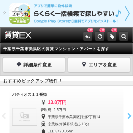
0
0
0
件
件
件
千葉県千葉市美浜区の賃貸マンション・アパートを探す
詳細条件変更
エリアを変更
おすすめピックアップ物件！
パティオス１１番街
パ
13.8万円
管理費 : 1.5万円
千葉県千葉市美浜区打瀬2丁目14
京葉線/海浜幕張 徒歩13分
1LDK / 70.05m²