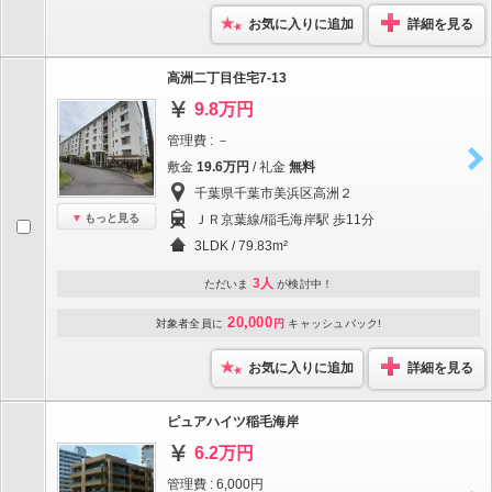
お気に入りに追加
詳細を見る
高洲二丁目住宅7-13
9.8万円
管理費 : －
敷金
19.6万円
/ 礼金
無料
千葉県千葉市美浜区高洲２
もっと見る
ＪＲ京葉線/稲毛海岸駅 歩11分
3LDK / 79.83m²
3人
ただいま
が検討中！
20,000
対象者全員に
円
キャッシュバック!
お気に入りに追加
詳細を見る
ピュアハイツ稲毛海岸
6.2万円
管理費 : 6,000円