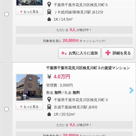
千葉県千葉市花見川区検見川町５
もっと見る
ＪＲ総武線/新検見川駅 歩12分
1K / 14.5m²
8人
ただいま
が検討中！
20,000
対象者全員に
円
キャッシュバック!
お気に入りに追加
詳細を見る
千葉県千葉市花見川区検見川町３の賃貸マンション
4.0万円
管理費 : 3,000円
敷金
無料
/ 礼金
無料
千葉県千葉市花見川区検見川町３
もっと見る
京成千葉線/検見川駅 歩9分
1R / 20.52m²
9人
ただいま
が検討中！
20,000
対象者全員に
円
キャッシュバック!