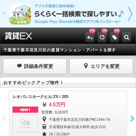
0
0
0
件
件
件
千葉県千葉市花見川区の賃貸マンション・アパートを探す
詳細条件変更
エリアを変更
おすすめピックアップ物件！
レオパレスホークヒルズII / 205
レ
4.5万円
NEW！
管理費 : 6,000円
千葉県千葉市花見川区横戸町1464-76
京成電鉄本線/京成大和田 徒歩15分
1K / 20.28m²