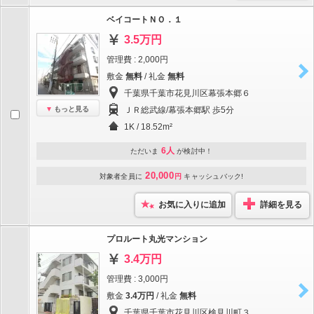
ベイコートＮＯ．１
3.5万円
管理費 : 2,000円
敷金
無料
/ 礼金
無料
千葉県千葉市花見川区幕張本郷６
もっと見る
ＪＲ総武線/幕張本郷駅 歩5分
1K / 18.52m²
6人
ただいま
が検討中！
20,000
対象者全員に
円
キャッシュバック!
お気に入りに追加
詳細を見る
プロルート丸光マンション
3.4万円
管理費 : 3,000円
敷金
3.4万円
/ 礼金
無料
千葉県千葉市花見川区検見川町３