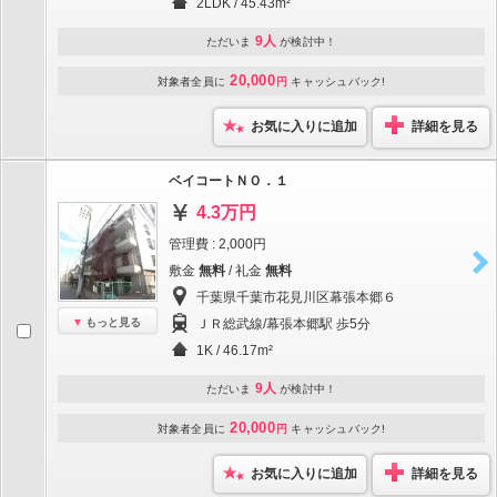
2LDK / 45.43m²
9人
ただいま
が検討中！
20,000
対象者全員に
円
キャッシュバック!
お気に入りに追加
詳細を見る
ベイコートＮＯ．１
4.3万円
管理費 : 2,000円
敷金
無料
/ 礼金
無料
千葉県千葉市花見川区幕張本郷６
もっと見る
ＪＲ総武線/幕張本郷駅 歩5分
1K / 46.17m²
9人
ただいま
が検討中！
20,000
対象者全員に
円
キャッシュバック!
お気に入りに追加
詳細を見る