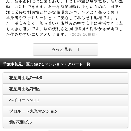
ん。徒歩圏内には公園もあり、子どもの遊び場や散歩、軽い運
動にも活用できます。派手な商業施設は少ないものの、日常生
活に必要な利便性と静かな住環境がバランスよく整っており、
単身者やファミリーにとって安心して暮らせる地域です。ま
た、治安も良く、落ち着いた街並みの中で安全に生活できる点
も大きな魅力です。駅の便利さと周辺環境の穏やかさが両立し
た住みやすいエリアといえます。
(
2025/10
投稿)
もっと見る
千葉市花見川区におけるマンション・アパート一覧
花見川団地7ー4棟
花見川団地7街区
ベイコートNO 1
プロルート丸光マンション
第8花園ビル