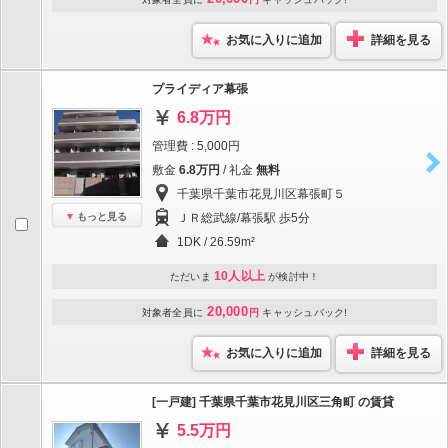
お気に入りに追加
詳細を見る
プライディア幕張
6.8万円
管理費 : 5,000円
敷金
6.8万円
/ 礼金
無料
千葉県千葉市花見川区幕張町５
もっと見る
ＪＲ総武線/幕張駅 歩5分
1DK / 26.59m²
10人以上
ただいま
が検討中！
20,000
対象者全員に
円
キャッシュバック!
お気に入りに追加
詳細を見る
[一戸建] 千葉県千葉市花見川区三角町 の賃貸
5.5万円