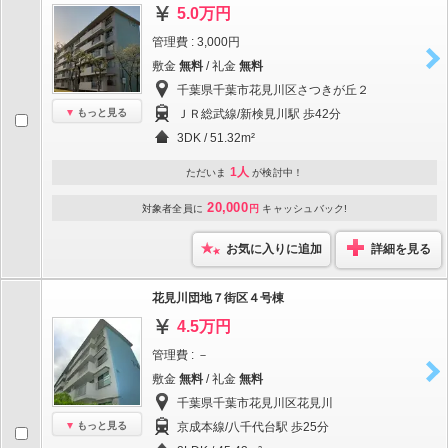
5.0万円
管理費 : 3,000円
敷金
無料
/ 礼金
無料
千葉県千葉市花見川区さつきが丘２
もっと見る
ＪＲ総武線/新検見川駅 歩42分
3DK / 51.32m²
1人
ただいま
が検討中！
20,000
対象者全員に
円
キャッシュバック!
お気に入りに追加
詳細を見る
花見川団地７街区４号棟
4.5万円
管理費 : －
敷金
無料
/ 礼金
無料
千葉県千葉市花見川区花見川
もっと見る
京成本線/八千代台駅 歩25分