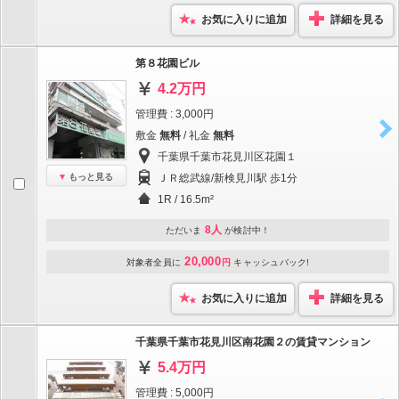
お気に入りに追加
詳細を見る
第８花園ビル
4.2万円
管理費 : 3,000円
敷金
無料
/ 礼金
無料
千葉県千葉市花見川区花園１
もっと見る
ＪＲ総武線/新検見川駅 歩1分
1R / 16.5m²
8人
ただいま
が検討中！
20,000
対象者全員に
円
キャッシュバック!
お気に入りに追加
詳細を見る
千葉県千葉市花見川区南花園２の賃貸マンション
5.4万円
管理費 : 5,000円