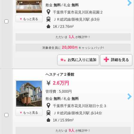
敷金
無料
/ 礼金
無料
千葉県千葉市花見川区南花園２
もっと見る
ＪＲ総武線/新検見川駅 歩3分
1K / 23.76m²
1人
ただいま
が検討中！
20,000
対象者全員に
円
キャッシュバック!
お気に入りに追加
詳細を見る
ヘスティア２番館
2.6万円
管理費 : 5,000円
敷金
無料
/ 礼金
無料
千葉県千葉市花見川区朝日ケ丘３
もっと見る
ＪＲ総武線/新検見川駅 歩14分
1K / 15.99m²
9人
ただいま
が検討中！