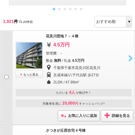
1,921
件
/
1-20件目
花見川団地７－４棟
4.5万円
管理費 : －
敷金
無料
/ 礼金
4.5万円
千葉県千葉市花見川区花見川
もっと見る
京成本線/八千代台駅 歩27分
2LDK / 47.99m²
8人
ただいま
が検討中！
20,000
対象者全員に
円
キャッシュバック!
お気に入りに追加
詳細を見る
さつきが丘西住宅４号棟