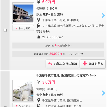
6.0万円
管理費 : 3,300円
敷金
無料
/ 礼金
無料
千葉県千葉市花見川区犢橋町
ＪＲ総武線/新検見川駅 バス15分 (バス停)広尾十
もっと見る
字路 歩1分
2LDK / 55.08m²
9人
ただいま
が検討中！
20,000
対象者全員に
円
キャッシュバック!
お気に入りに追加
詳細を見る
千葉県千葉市花見川区南花園１の賃貸アパート
3.0万円
管理費 : 3,000円
敷金
無料
/ 礼金
無料
千葉県千葉市花見川区南花園１
もっと見る
ＪＲ総武線/新検見川駅 歩10分