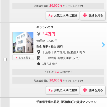
20,000
対象者全員に
円
キャッシュバック!
お気に入りに追加
詳細を見る
キララハウス
3.4万円
管理費 : 1,000円
敷金
無料
/ 礼金
無料
千葉県千葉市花見川区検見川町３
もっと見る
ＪＲ総武線/新検見川駅 歩7分
1R / 18.0m²
1人
ただいま
が検討中！
20,000
対象者全員に
円
キャッシュバック!
お気に入りに追加
詳細を見る
千葉県千葉市花見川区犢橋町の賃貸マンション