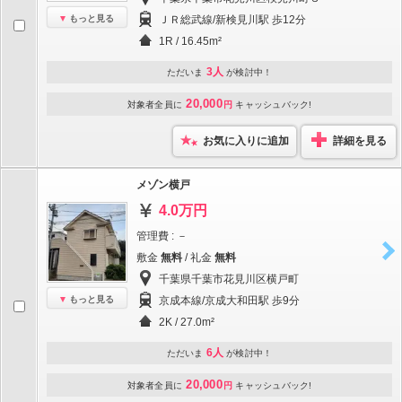
もっと見る
ＪＲ総武線/新検見川駅 歩12分
1R / 16.45m²
3人
ただいま
が検討中！
20,000
対象者全員に
円
キャッシュバック!
お気に入りに追加
詳細を見る
メゾン横戸
4.0万円
管理費 : －
敷金
無料
/ 礼金
無料
千葉県千葉市花見川区横戸町
もっと見る
京成本線/京成大和田駅 歩9分
2K / 27.0m²
6人
ただいま
が検討中！
20,000
対象者全員に
円
キャッシュバック!