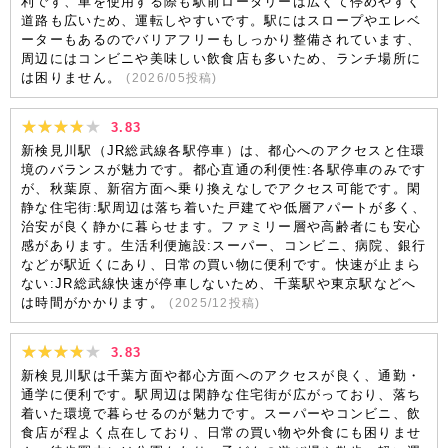
利です、車を使用する際も駅前ロータリーは広くて停めやすく
道路も広いため、運転しやすいです。駅にはスロープやエレベ
ーターもあるのでバリアフリーもしっかり整備されています、
周辺にはコンビニや美味しい飲食店も多いため、ランチ場所に
は困りません。
(
2026/05
投稿)
3.83
新検見川駅（JR総武線各駅停車）は、都心へのアクセスと住環
境のバランスが魅力です。都心直通の利便性:各駅停車のみです
が、秋葉原、新宿方面へ乗り換えなしでアクセス可能です。閑
静な住宅街:駅周辺は落ち着いた戸建てや低層アパートが多く、
治安が良く静かに暮らせます。ファミリー層や高齢者にも安心
感があります。生活利便施設:スーパー、コンビニ、病院、銀行
などが駅近くにあり、日常の買い物に便利です。快速が止まら
ない:JR総武線快速が停車しないため、千葉駅や東京駅などへ
は時間がかかります。
(
2025/12
投稿)
3.83
新検見川駅は千葉方面や都心方面へのアクセスが良く、通勤・
通学に便利です。駅周辺は閑静な住宅街が広がっており、落ち
着いた環境で暮らせるのが魅力です。スーパーやコンビニ、飲
食店が程よく点在しており、日常の買い物や外食にも困りませ