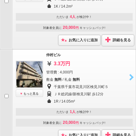
1K / 14.2m²
4人
ただいま
が検討中！
20,000
対象者全員に
円
キャッシュバック!
お気に入りに追加
詳細を見る
仲村ビル
3.3万円
管理費 : 4,000円
敷金
無料
/ 礼金
無料
千葉県千葉市花見川区検見川町５
もっと見る
ＪＲ総武線/新検見川駅 歩12分
1R / 14.05m²
1人
ただいま
が検討中！
20,000
対象者全員に
円
キャッシュバック!
お気に入りに追加
詳細を見る