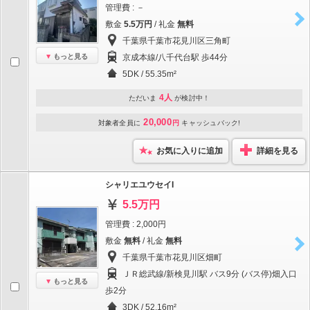
管理費 : －
敷金
5.5万円
/ 礼金
無料
千葉県千葉市花見川区三角町
もっと見る
京成本線/八千代台駅 歩44分
5DK / 55.35m²
4人
ただいま
が検討中！
20,000
対象者全員に
円
キャッシュバック!
お気に入りに追加
詳細を見る
シャリエユウセイI
5.5万円
管理費 : 2,000円
敷金
無料
/ 礼金
無料
千葉県千葉市花見川区畑町
ＪＲ総武線/新検見川駅 バス9分 (バス停)畑入口
もっと見る
歩2分
3DK / 52.16m²