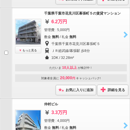
千葉県千葉市花見川区幕張町５の賃貸マンション
6.2万円
管理費 : 5,000円
敷金
無料
/ 礼金
無料
千葉県千葉市花見川区幕張町５
もっと見る
ＪＲ総武線/幕張駅 歩8分
1DK / 32.28m²
10人以上
ただいま
が検討中！
20,000
対象者全員に
円
キャッシュバック!
お気に入りに追加
詳細を見る
仲村ビル
3.3万円
管理費 : 4,000円
敷金
無料
/ 礼金
無料