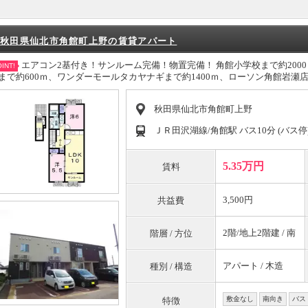
秋田県仙北市角館町上野の賃貸アパート
エアコン2基付き！サンルーム完備！物置完備！ 角館小学校まで約2000
INT!
まで約600ｍ、ワンダーモールタカヤナギまで約1400ｍ、ローソン角館岩瀬店
秋田県仙北市角館町上野
ＪＲ田沢湖線/角館駅 バス10分 (バス停
5.35万円
賃料
3,500円
共益費
2階/地上2階建 / 南
階層 / 方位
アパート / 木造
種別 / 構造
敷金なし
南向き
バス
特徴