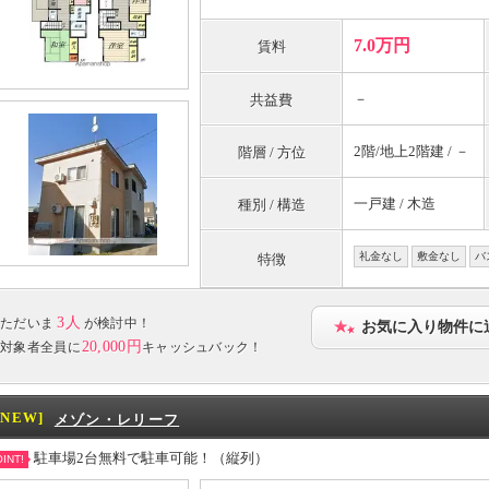
7.0万円
賃料
－
共益費
2階/地上2階建 / －
階層 / 方位
一戸建 / 木造
種別 / 構造
礼金なし
敷金なし
バ
特徴
3人
ただいま
が検討中！
お気に入り物件に
20,000円
対象者全員に
キャッシュバック！
[NEW]
メゾン・レリーフ
駐車場2台無料で駐車可能！（縦列）
INT!