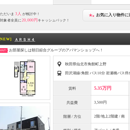
3人
ただいま
が検討中！
お気に入り物件に
20,000円
対象者全員に
キャッシュバック！
[NEW]
ＡＲＳＨ４
お部屋探しは朝日綜合グループのアパマンショップへ！
INT!
秋田県仙北市角館町上野
田沢湖線/角館 バス10分 岩瀬橋バス停
5.35万円
賃料
3,500円
共益費
2階/地上2階建 / 南
階層 / 方位