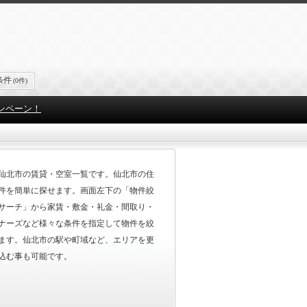
条件
(0件)
ンペーン！
仙北市の賃貸・空室一覧です。仙北市の住
件を簡単に探せます。画面左下の「物件絞
サーチ」から家賃・敷金・礼金・間取り・
ナーズなど様々な条件を指定して物件を絞
ます。仙北市の駅や町域など、エリアを更
込む事も可能です。