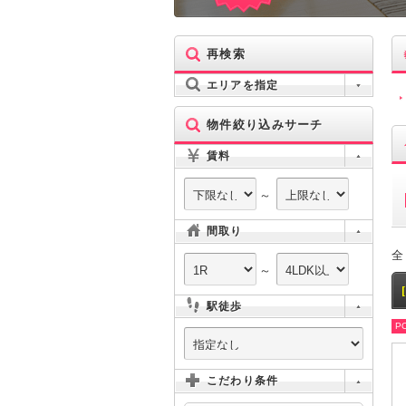
再検索
エリアを指定
物件絞り込みサーチ
賃料
～
間取り
全
～
駅徒歩
PO
こだわり条件