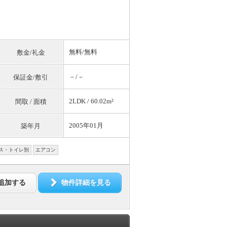
無料
/
無料
敷金/礼金
－/－
保証金/敷引
2LDK / 60.02m²
間取 / 面積
2005年01月
築年月
ス・トイレ別
エアコン
追加する
物件詳細を見る