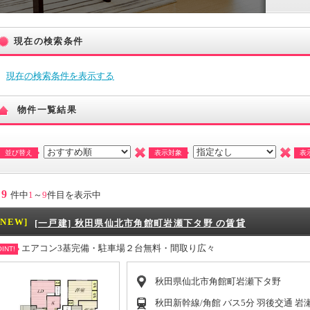
現在の検索条件
現在の検索条件を表示する
物件一覧結果
並び替え
表示対象
表
9
件中
1
～
9
件目を表示中
[NEW]
[一戸建] 秋田県仙北市角館町岩瀬下タ野 の賃貸
エアコン3基完備・駐車場２台無料・間取り広々
INT!
秋田県仙北市角館町岩瀬下タ野
秋田新幹線/角館 バス5分 羽後交通 