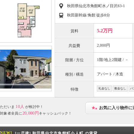
秋田県仙北市角館町水ノ目沢83-1
秋田新幹線/角館 徒歩8分
5.2万円
賃料
2,000円
共益費
1階/地上2階建 / －
階層 / 方位
アパート / 木造
種別 / 構造
礼金なし
敷金なし
バ
特徴
10人
ただいま
が検討中！
お気に入り物件に
20,000円
対象者全員に
キャッシュバック！
[NEW]
[一戸建] 秋田県仙北市角館町小人町 の賃貸