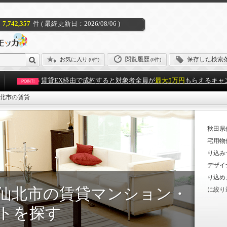
7,742,357
件 ( 最終更新日：2026/08/06 )
閲覧履歴
保存した検索
お気に入り
(
0件
)
(0件)
賃貸EX経由で成約すると対象者全員が
最大5万円
もらえるキャ
POINT!
北市の賃貸
秋田県
宅用物
り込み
デザイ
り込め
仙北市の賃貸マンション・
に絞り
トを探す