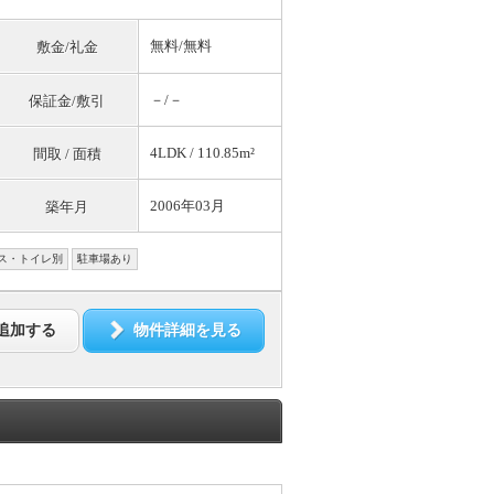
無料
/
無料
敷金/礼金
－/－
保証金/敷引
4LDK / 110.85m²
間取 / 面積
2006年03月
築年月
ス・トイレ別
駐車場あり
追加する
物件詳細を見る