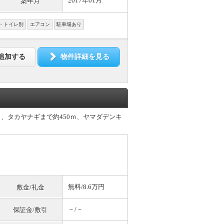
2017年01月
築年月
・トイレ別
エアコン
駐車場あり
追加する
物件詳細を見る
ｍ、タカヤナギまで約450ｍ、ヤマダデンキ
無料
/8.6万円
敷金/礼金
－/－
保証金/敷引