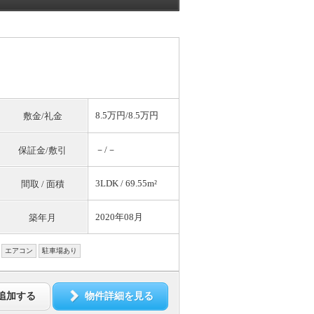
8.5万円/8.5万円
敷金/礼金
－/－
保証金/敷引
3LDK / 69.55m²
間取 / 面積
2020年08月
築年月
エアコン
駐車場あり
追加する
物件詳細を見る