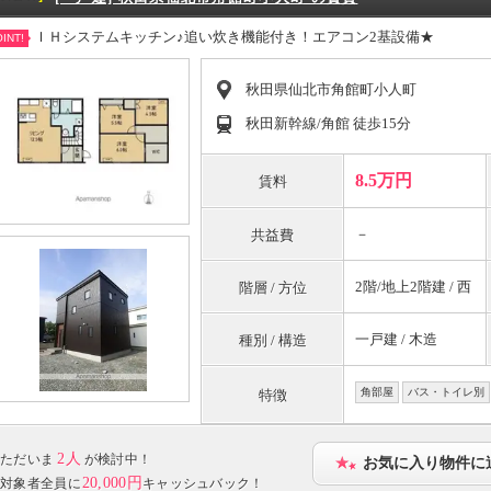
ＩＨシステムキッチン♪追い炊き機能付き！エアコン2基設備★
INT!
秋田県仙北市角館町小人町
秋田新幹線/角館 徒歩15分
8.5万円
賃料
－
共益費
2階/地上2階建 / 西
階層 / 方位
一戸建 / 木造
種別 / 構造
角部屋
バス・トイレ別
特徴
2人
ただいま
が検討中！
お気に入り物件に
20,000円
対象者全員に
キャッシュバック！