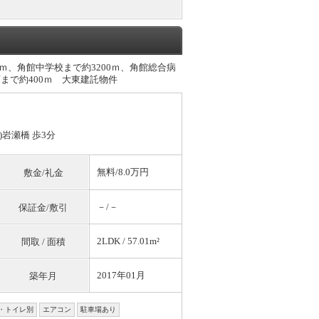
ｍ、角館中学校まで約3200ｍ、角館総合病
まで約400ｍ 大東建託物件
)岩瀬橋 歩3分
無料
/8.0万円
敷金/礼金
－/－
保証金/敷引
2LDK / 57.01m²
間取 / 面積
2017年01月
築年月
・トイレ別
エアコン
駐車場あり