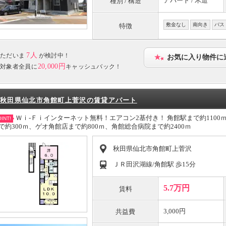
アパート / 木造
種別 / 構造
敷金なし
南向き
バス
特徴
7人
ただいま
が検討中！
お気に入り物件に
20,000円
対象者全員に
キャッシュバック！
秋田県仙北市角館町上菅沢の賃貸アパート
Ｗｉ-Ｆｉインターネット無料！エアコン2基付き！ 角館駅まで約1100
INT!
で約300ｍ、ゲオ角館店まで約800ｍ、角館総合病院まで約2400ｍ
秋田県仙北市角館町上菅沢
ＪＲ田沢湖線/角館駅 歩15分
5.7万円
賃料
3,000円
共益費