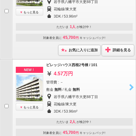
岩手県八幡平市大更88丁目
花輪線/東大更
もっと見る
3DK / 53.96m²
1人
ただいま
が検討中！
45,700
対象者全員に
円
キャッシュバック!
お気に入りに追加
詳細を見る
ビレッジハウス西根2号棟 / 101
NEW！
4.57万円
管理費 : －
敷金
無料
/ 礼金
無料
岩手県八幡平市大更88丁目
花輪線/東大更
もっと見る
3DK / 53.96m²
2人
ただいま
が検討中！
45,700
対象者全員に
円
キャッシュバック!