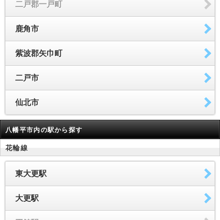
二戸郡一戸町
鹿角市
紫波郡矢巾町
二戸市
仙北市
八幡平市内の駅から探す
花輪線
東大更駅
大更駅