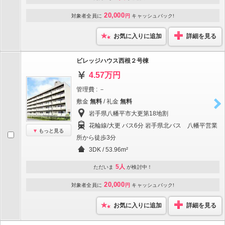
20,000
対象者全員に
円
キャッシュバック!
お気に入りに追加
詳細を見る
ビレッジハウス西根２号棟
4.57万円
管理費 : －
敷金
無料
/ 礼金
無料
岩手県八幡平市大更第18地割
花輪線/大更 バス6分 岩手県北バス 八幡平営業
もっと見る
所から徒歩3分
3DK / 53.96m²
5人
ただいま
が検討中！
20,000
対象者全員に
円
キャッシュバック!
お気に入りに追加
詳細を見る