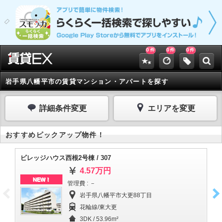
0
0
0
件
件
件
岩手県八幡平市の賃貸マンション・アパートを探す
詳細条件変更
エリアを変更
おすすめピックアップ物件！
ビレッジハウス西根2号棟 / 307
ビ
4.57万円
NEW！
管理費 : －
岩手県八幡平市大更88丁目
花輪線/東大更
3DK / 53.96m²