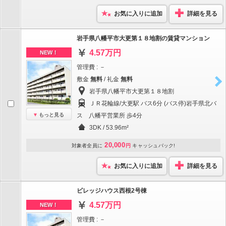
お気に入りに追加
詳細を見る
岩手県八幡平市大更第１８地割の賃貸マンション
4.57万円
NEW！
管理費 : －
敷金
無料
/ 礼金
無料
岩手県八幡平市大更第１８地割
ＪＲ花輪線/大更駅 バス6分 (バス停)岩手県北バ
もっと見る
ス 八幡平営業所 歩4分
3DK / 53.96m²
20,000
対象者全員に
円
キャッシュバック!
お気に入りに追加
詳細を見る
ビレッジハウス西根2号棟
4.57万円
NEW！
管理費 : －