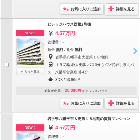
お気に入りに追加
詳細を見る
ビレッジハウス西根2号棟
4.57万円
NEW！
管理費 : －
敷金
無料
/ 礼金
無料
岩手県八幡平市大更第１８地割
ＪＲ花輪線/大更駅 バス6分 (バス停)岩手県北バ
もっと見る
ス 八幡平営業所 歩4分
3DK / 53.96m²
20,000
対象者全員に
円
キャッシュバック!
お気に入りに追加
詳細を見る
岩手県八幡平市大更第１８地割の賃貸マンション
4.57万円
NEW！
管理費 : －