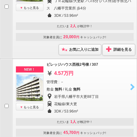
ＪＲ花輪線/大更駅 バス6分 (バス停)岩手県北バ
もっと見る
ス 八幡平営業所 歩4分
3DK / 53.96m²
2人
ただいま
が検討中！
20,000
対象者全員に
円
キャッシュバック!
お気に入りに追加
詳細を見る
ビレッジハウス西根2号棟 / 307
NEW！
4.57万円
管理費 : －
敷金
無料
/ 礼金
無料
岩手県八幡平市大更88丁目
花輪線/東大更
もっと見る
3DK / 53.96m²
1人
ただいま
が検討中！
45,700
対象者全員に
円
キャッシュバック!