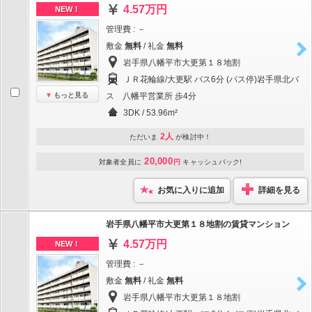
4.57万円
NEW！
管理費 : －
敷金
無料
/ 礼金
無料
岩手県八幡平市大更第１８地割
ＪＲ花輪線/大更駅 バス6分 (バス停)岩手県北バ
もっと見る
ス 八幡平営業所 歩4分
3DK / 53.96m²
2人
ただいま
が検討中！
20,000
対象者全員に
円
キャッシュバック!
お気に入りに追加
詳細を見る
岩手県八幡平市大更第１８地割の賃貸マンション
4.57万円
NEW！
管理費 : －
敷金
無料
/ 礼金
無料
岩手県八幡平市大更第１８地割