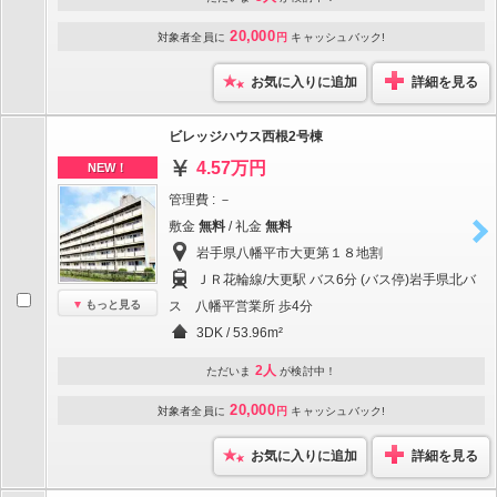
20,000
対象者全員に
円
キャッシュバック!
お気に入りに追加
詳細を見る
ビレッジハウス西根2号棟
4.57万円
NEW！
管理費 : －
敷金
無料
/ 礼金
無料
岩手県八幡平市大更第１８地割
ＪＲ花輪線/大更駅 バス6分 (バス停)岩手県北バ
もっと見る
ス 八幡平営業所 歩4分
3DK / 53.96m²
2人
ただいま
が検討中！
20,000
対象者全員に
円
キャッシュバック!
お気に入りに追加
詳細を見る