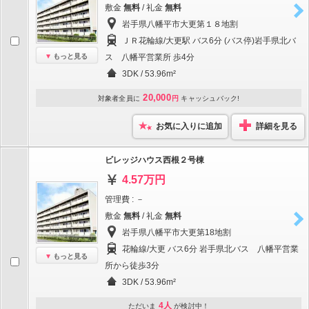
敷金
無料
/ 礼金
無料
岩手県八幡平市大更第１８地割
ＪＲ花輪線/大更駅 バス6分 (バス停)岩手県北バ
もっと見る
ス 八幡平営業所 歩4分
3DK / 53.96m²
20,000
対象者全員に
円
キャッシュバック!
お気に入りに追加
詳細を見る
ビレッジハウス西根２号棟
4.57万円
管理費 : －
敷金
無料
/ 礼金
無料
岩手県八幡平市大更第18地割
花輪線/大更 バス6分 岩手県北バス 八幡平営業
もっと見る
所から徒歩3分
3DK / 53.96m²
4人
ただいま
が検討中！