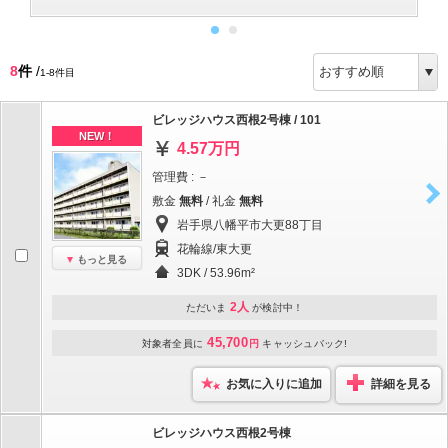
8
件
/
1-8件目
ビレッジハウス西根2号棟 / 101
NEW！
4.57万円
管理費 : －
敷金
無料
/ 礼金
無料
岩手県八幡平市大更88丁目
花輪線/東大更
もっと見る
3DK / 53.96m²
2人
ただいま
が検討中！
45,700
対象者全員に
円
キャッシュバック!
お気に入りに追加
詳細を見る
ビレッジハウス西根2号棟