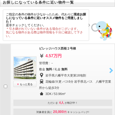
お探しになっている条件に近い物件一覧
ご指定の条件の物件が少なかったため、代わりに
現在お探
しになっている条件に近いオススメ物件をご用意しまし
た！
是非チェックしてください。
＊引き継がれていない条件がある場合がございます。
気になる物件がある際は物件情報を十分に確認して下さ
い。
ビレッジハウス西根２号棟
4.57万円
管理費 : －
敷金
無料
/ 礼金
無料
岩手県八幡平市大更第18地割
花輪線/大更 バス6分 岩手県北バス 八幡平営業
もっと見る
所から徒歩3分
3DK / 53.96m²
4人
ただいま
が検討中！
20,000
対象者全員に
円
キャッシュバック!