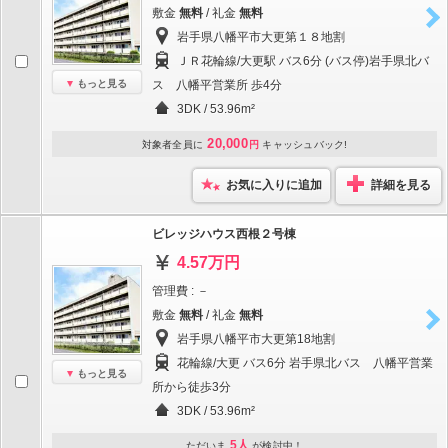
敷金
無料
/ 礼金
無料
岩手県八幡平市大更第１８地割
ＪＲ花輪線/大更駅 バス6分 (バス停)岩手県北バ
もっと見る
ス 八幡平営業所 歩4分
3DK / 53.96m²
20,000
対象者全員に
円
キャッシュバック!
お気に入りに追加
詳細を見る
ビレッジハウス西根２号棟
4.57万円
管理費 : －
敷金
無料
/ 礼金
無料
岩手県八幡平市大更第18地割
花輪線/大更 バス6分 岩手県北バス 八幡平営業
もっと見る
所から徒歩3分
3DK / 53.96m²
5人
ただいま
が検討中！