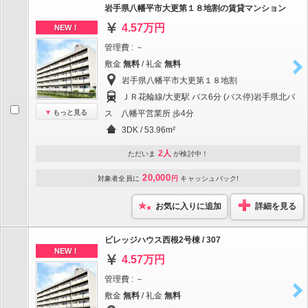
岩手県八幡平市大更第１８地割の賃貸マンション
4.57万円
NEW！
管理費 : －
敷金
無料
/ 礼金
無料
岩手県八幡平市大更第１８地割
ＪＲ花輪線/大更駅 バス6分 (バス停)岩手県北バ
もっと見る
ス 八幡平営業所 歩4分
3DK / 53.96m²
2人
ただいま
が検討中！
20,000
対象者全員に
円
キャッシュバック!
お気に入りに追加
詳細を見る
ビレッジハウス西根2号棟 / 307
NEW！
4.57万円
管理費 : －
敷金
無料
/ 礼金
無料