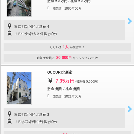
敷金
6.8万円
/
礼金
6.8万円
8階建 |
1985年03月
東京都新宿区北新宿４
ＪＲ中央線/大久保駅 歩9分
1人
ただいま
が検討中！
20,000
対象者全員に
円
キャッシュバック!
QUQURI北新宿
7.35万円
(管理費 5,000円)
敷金
無料
/
礼金
無料
2階建 |
2021年03月
東京都新宿区北新宿３
ＪＲ総武線/東中野駅 歩9分