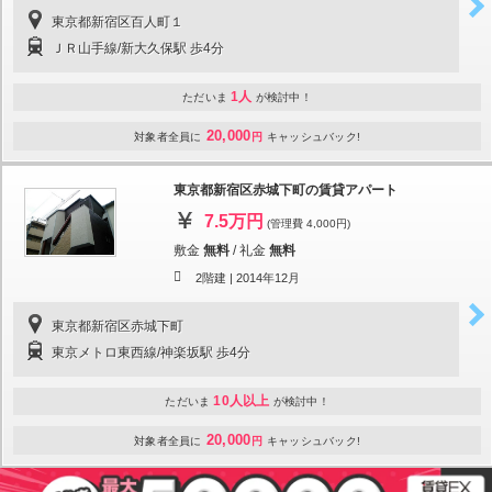
東京都新宿区百人町１
ＪＲ山手線/新大久保駅 歩4分
1人
ただいま
が検討中！
20,000
対象者全員に
円
キャッシュバック!
東京都新宿区赤城下町の賃貸アパート
7.5万円
(管理費 4,000円)
敷金
無料
/
礼金
無料
2階建 |
2014年12月
東京都新宿区赤城下町
東京メトロ東西線/神楽坂駅 歩4分
10人以上
ただいま
が検討中！
20,000
対象者全員に
円
キャッシュバック!