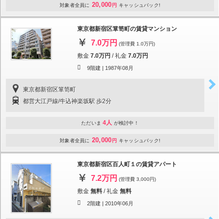
20,000
対象者全員に
円
キャッシュバック!
東京都新宿区箪笥町の賃貸マンション
7.0万円
(管理費 1.0万円)
敷金
7.0万円
/
礼金
7.0万円
9階建 |
1987年08月
東京都新宿区箪笥町
都営大江戸線/牛込神楽坂駅 歩2分
4人
ただいま
が検討中！
20,000
対象者全員に
円
キャッシュバック!
東京都新宿区百人町１の賃貸アパート
7.2万円
(管理費 3,000円)
敷金
無料
/
礼金
無料
2階建 |
2010年06月