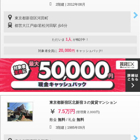
2階建 |
2012年08月
東京都新宿区河田町
都営大江戸線/若松河田駅 歩6分
1人
ただいま
が検討中！
20,000
対象者全員に
円
キャッシュバック!
東京都新宿区北新宿３の賃貸マンション
7.5万円
(管理費 2,000円)
敷金
無料
/
礼金
無料
3階建 |
1985年09月