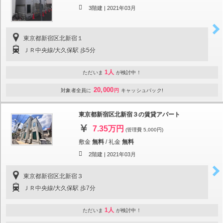
3階建 |
2021年03月
東京都新宿区北新宿１
ＪＲ中央線/大久保駅 歩5分
1人
ただいま
が検討中！
20,000
対象者全員に
円
キャッシュバック!
東京都新宿区北新宿３の賃貸アパート
7.35万円
(管理費 5,000円)
敷金
無料
/
礼金
無料
2階建 |
2021年03月
東京都新宿区北新宿３
ＪＲ中央線/大久保駅 歩7分
1人
ただいま
が検討中！