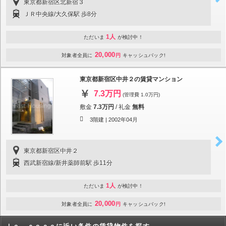
東京都新宿区北新宿３
ＪＲ中央線/大久保駅 歩8分
1人
ただいま
が検討中！
20,000
対象者全員に
円
キャッシュバック!
東京都新宿区中井２の賃貸マンション
7.3万円
(管理費 1.0万円)
敷金
7.3万円
/
礼金
無料
3階建 |
2002年04月
東京都新宿区中井２
西武新宿線/新井薬師前駅 歩11分
1人
ただいま
が検討中！
20,000
対象者全員に
円
キャッシュバック!