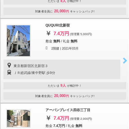
8人
ただいま
が検討中！
20,000
対象者全員に
円
キャッシュバック!
QUQURI北新宿
7.4万円
(管理費 5,000円)
敷金
無料
/
礼金
無料
2階建 |
2021年03月
東京都新宿区北新宿３
ＪＲ総武線/東中野駅 歩9分
9人
ただいま
が検討中！
20,000
対象者全員に
円
キャッシュバック!
アーバンプレイス四谷三丁目
7.4万円
(管理費 2,000円)
敷金
7.4万円
/
礼金
無料