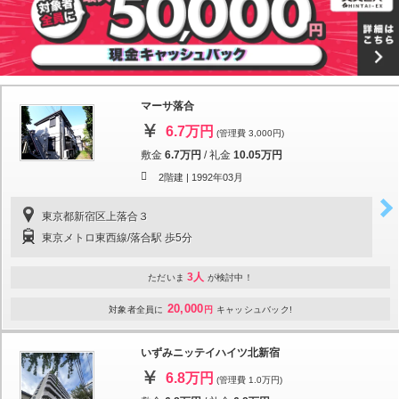
マーサ落合
6.7万円
(管理費 3,000円)
敷金
6.7万円
/
礼金
10.05万円
2階建 |
1992年03月
東京都新宿区上落合３
東京メトロ東西線/落合駅 歩5分
3人
ただいま
が検討中！
20,000
対象者全員に
円
キャッシュバック!
いずみニッテイハイツ北新宿
6.8万円
(管理費 1.0万円)