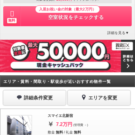
入居お祝い金の対象（最大2万円）
空室状況をチェックする
無料
詳細を見る▼
エリア・賃料・間取り・駅徒歩が近いおすすめ物件一覧
詳細条件変更
エリアを変更
スマイエ北新宿
7.2万円
(管理費 －)
敷金
無料
/
礼金
無料