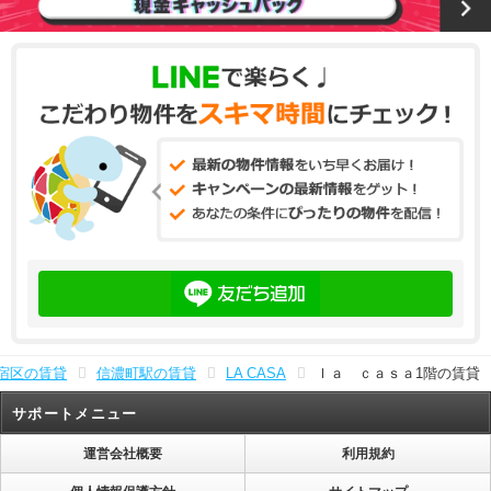
宿区の賃貸
信濃町駅の賃貸
LA CASA
ｌａ ｃａｓａ1階の賃貸
サポートメニュー
運営会社概要
利用規約