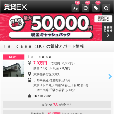
0
0
0
件
件
件
ｌａ ｃａｓａ（1K）の賃貸アパート情報
ｌａ ｃａｓａ
NEW！
7.0万円
（管理費 : 6,000円）
敷金
7.0万円
/
礼金
7.0万円
東京都新宿区大京町
ＪＲ中央線/信濃町駅 歩7分
東京メトロ丸ノ内線/四谷三丁目駅 歩8分
ＪＲ中央線/千駄ケ谷駅 歩13分
1K / 18.29m²
3人
ただいま
が検討中！
20,000
対象者全員に
円
キャッシュバック!