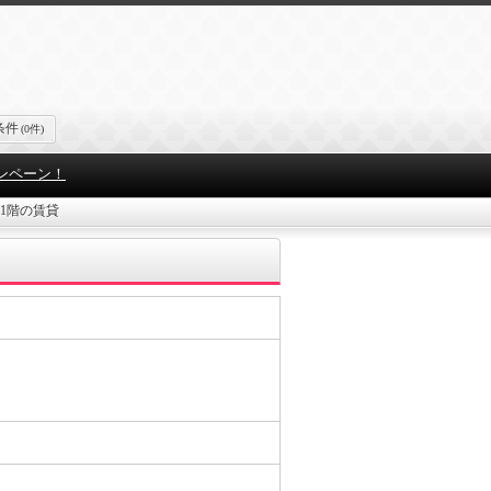
条件
(0件)
ンペーン！
棟1階の賃貸