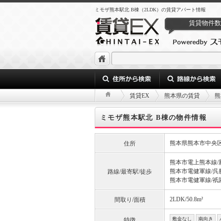
ミモザ熊本駅北 B棟（2LDK）の賃貸アパート情報
賃貸物件数
賃貸EX
熊本県の賃貸
熊
ミモザ熊本駅北 B棟の物件情報
熊本県熊本市中央
住所
熊本市電上熊本線/
熊本市電健軍線/呉服
路線/最寄駅/徒歩
熊本市電健軍線/祇園
2LDK/50.8m²
間取り/面積
敷金なし
南向き
特徴