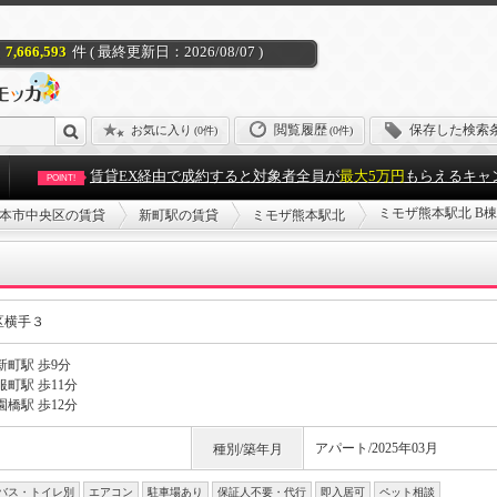
7,666,593
件 ( 最終更新日：2026/08/07 )
閲覧履歴
保存した検索
お気に入り
(
0件
)
(0件)
賃貸EX経由で成約すると対象者全員が
最大5万円
もらえるキャ
POINT!
ミモザ熊本駅北 B
本市中央区の賃貸
新町駅の賃貸
ミモザ熊本駅北
区横手３
新町駅 歩9分
町駅 歩11分
橋駅 歩12分
アパート/2025年03月
種別/築年月
バス・トイレ別
エアコン
駐車場あり
保証人不要・代行
即入居可
ペット相談