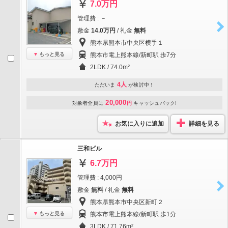
7.0万円
管理費 : －
敷金
14.0万円
/ 礼金
無料
熊本県熊本市中央区横手１
もっと見る
熊本市電上熊本線/新町駅 歩7分
2LDK / 74.0m²
4人
ただいま
が検討中！
20,000
対象者全員に
円
キャッシュバック!
お気に入りに追加
詳細を見る
三和ビル
6.7万円
管理費 : 4,000円
敷金
無料
/ 礼金
無料
熊本県熊本市中央区新町２
もっと見る
熊本市電上熊本線/新町駅 歩1分
3LDK / 71.76m²