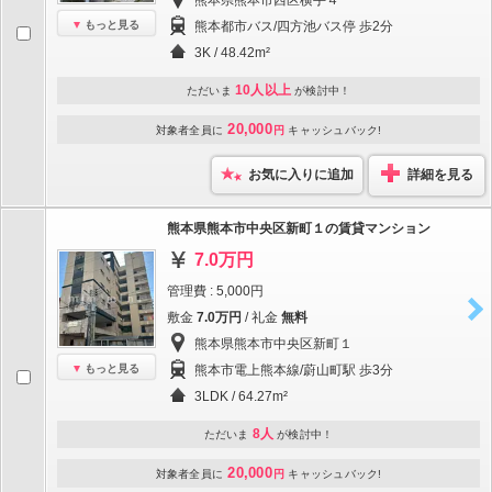
熊本県熊本市西区横手４
もっと見る
熊本都市バス/四方池バス停 歩2分
3K / 48.42m²
10人以上
ただいま
が検討中！
20,000
対象者全員に
円
キャッシュバック!
お気に入りに追加
詳細を見る
熊本県熊本市中央区新町１の賃貸マンション
7.0万円
管理費 : 5,000円
敷金
7.0万円
/ 礼金
無料
熊本県熊本市中央区新町１
もっと見る
熊本市電上熊本線/蔚山町駅 歩3分
3LDK / 64.27m²
8人
ただいま
が検討中！
20,000
対象者全員に
円
キャッシュバック!