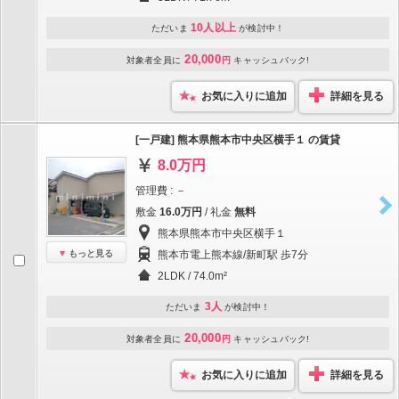
10人以上
ただいま
が検討中！
20,000
対象者全員に
円
キャッシュバック!
お気に入りに追加
詳細を見る
[一戸建] 熊本県熊本市中央区横手１ の賃貸
8.0万円
管理費 : －
敷金
16.0万円
/ 礼金
無料
熊本県熊本市中央区横手１
もっと見る
熊本市電上熊本線/新町駅 歩7分
2LDK / 74.0m²
3人
ただいま
が検討中！
20,000
対象者全員に
円
キャッシュバック!
お気に入りに追加
詳細を見る