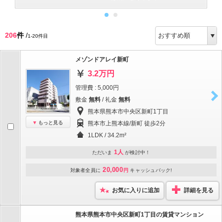
206
件
/
1-20件目
メゾンドアレイ新町
3.2万円
管理費 : 5,000円
敷金
無料
/ 礼金
無料
熊本県熊本市中央区新町1丁目
もっと見る
熊本市上熊本線/新町 徒歩2分
1LDK / 34.2m²
1人
ただいま
が検討中！
20,000
対象者全員に
円
キャッシュバック!
お気に入りに追加
詳細を見る
熊本県熊本市中央区新町1丁目の賃貸マンション