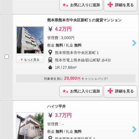
お気に入りに追加
詳細を見る
熊本県熊本市中央区新町１の賃貸マンション
4.2万円
管理費 : 3,000円
敷金
無料
/ 礼金
無料
熊本県熊本市中央区新町１
もっと見る
熊本市電上熊本線/蔚山町駅 歩4分
1R / 27.88m²
20,000
対象者全員に
円
キャッシュバック!
お気に入りに追加
詳細を見る
ハイツ平井
3.7万円
管理費 : －
敷金
無料
/ 礼金
無料