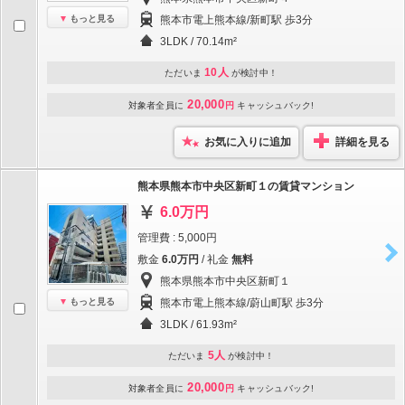
もっと見る
熊本市電上熊本線/新町駅 歩3分
3LDK / 70.14m²
10人
ただいま
が検討中！
20,000
対象者全員に
円
キャッシュバック!
お気に入りに追加
詳細を見る
熊本県熊本市中央区新町１の賃貸マンション
6.0万円
管理費 : 5,000円
敷金
6.0万円
/ 礼金
無料
熊本県熊本市中央区新町１
もっと見る
熊本市電上熊本線/蔚山町駅 歩3分
3LDK / 61.93m²
5人
ただいま
が検討中！
20,000
対象者全員に
円
キャッシュバック!