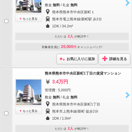
敷金
無料
/ 礼金
無料
熊本県熊本市中央区新町１
もっと見る
熊本市電上熊本線/新町駅 歩2分
1DK / 34.2m²
2人
ただいま
が検討中！
20,000
対象者全員に
円
キャッシュバック!
お気に入りに追加
詳細を見る
熊本県熊本市中央区新町1丁目の賃貸マンション
3.4万円
管理費 : 5,000円
敷金
無料
/ 礼金
無料
熊本県熊本市中央区新町1丁目
もっと見る
熊本市上熊本線/新町 徒歩2分
1DK / 1.0m²
2人
ただいま
が検討中！