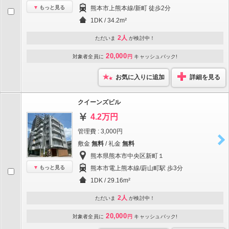
もっと見る
熊本市上熊本線/新町 徒歩2分
1DK / 34.2m²
2人
ただいま
が検討中！
20,000
対象者全員に
円
キャッシュバック!
お気に入りに追加
詳細を見る
クイーンズビル
4.2万円
管理費 : 3,000円
敷金
無料
/ 礼金
無料
熊本県熊本市中央区新町１
もっと見る
熊本市電上熊本線/蔚山町駅 歩3分
1DK / 29.16m²
2人
ただいま
が検討中！
20,000
対象者全員に
円
キャッシュバック!