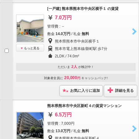
[一戸建] 熊本県熊本市中央区横手１ の賃貸
7.0万円
管理費 : －
敷金
14.0万円
/ 礼金
無料
熊本県熊本市中央区横手１
もっと見る
熊本市電上熊本線/新町駅 歩7分
2LDK / 74.0m²
2人
ただいま
が検討中！
20,000
対象者全員に
円
キャッシュバック!
お気に入りに追加
詳細を見る
熊本県熊本市中央区新町４の賃貸マンション
6.5万円
管理費 : 7,000円
敷金
13.0万円
/ 礼金
無料
熊本県熊本市中央区新町４