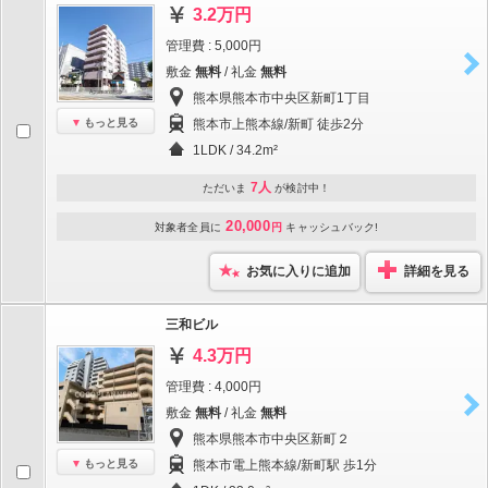
3.2万円
管理費 : 5,000円
敷金
無料
/ 礼金
無料
熊本県熊本市中央区新町1丁目
もっと見る
熊本市上熊本線/新町 徒歩2分
1LDK / 34.2m²
7人
ただいま
が検討中！
20,000
対象者全員に
円
キャッシュバック!
お気に入りに追加
詳細を見る
三和ビル
4.3万円
管理費 : 4,000円
敷金
無料
/ 礼金
無料
熊本県熊本市中央区新町２
もっと見る
熊本市電上熊本線/新町駅 歩1分