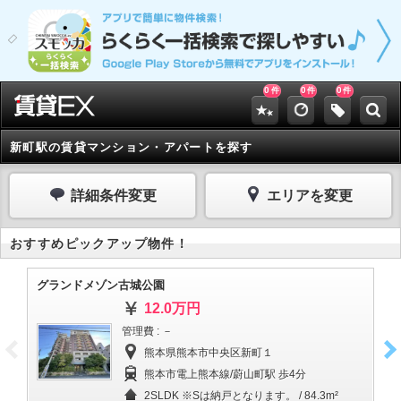
0
0
0
件
件
件
新町駅の賃貸マンション・アパートを探す
詳細条件変更
エリアを変更
おすすめピックアップ物件！
グランドメゾン古城公園
ダ
12.0万円
管理費 : －
熊本県熊本市中央区新町１
熊本市電上熊本線/蔚山町駅 歩4分
2SLDK ※Sは納戸となります。 / 84.3m²