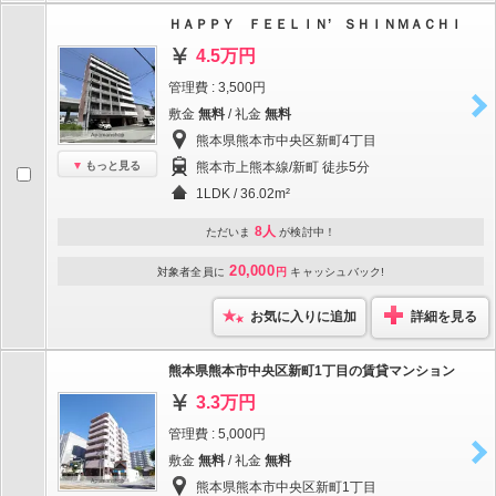
ＨＡＰＰＹ ＦＥＥＬＩＮ’ ＳＨＩＮＭＡＣＨＩ
4.5万円
管理費 : 3,500円
敷金
無料
/ 礼金
無料
熊本県熊本市中央区新町4丁目
もっと見る
熊本市上熊本線/新町 徒歩5分
1LDK / 36.02m²
8人
ただいま
が検討中！
20,000
対象者全員に
円
キャッシュバック!
お気に入りに追加
詳細を見る
熊本県熊本市中央区新町1丁目の賃貸マンション
3.3万円
管理費 : 5,000円
敷金
無料
/ 礼金
無料
熊本県熊本市中央区新町1丁目