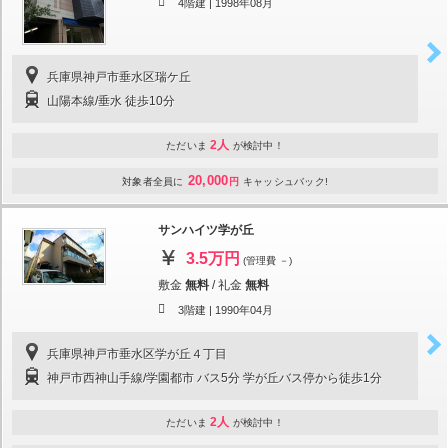
4階建 |
1998年08月
兵庫県神戸市垂水区瑞ケ丘
山陽本線/垂水 徒歩10分
2人
ただいま
が検討中！
20,000
対象者全員に
円
キャッシュバック!
サンハイツ学が丘
3.5万円
(管理費 －)
敷金
無料
/
礼金
無料
3階建 |
1990年04月
兵庫県神戸市垂水区学が丘４丁目
神戸市西神山手線/学園都市 バス5分 学が丘バス停から徒歩1分
2人
ただいま
が検討中！