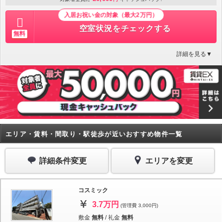
入居お祝い金の対象（最大2万円）
空室状況をチェックする
無料
詳細を見る▼
エリア・賃料・間取り・駅徒歩が近いおすすめ物件一覧
詳細条件変更
エリアを変更
コスミック
3.7万円
(管理費 3,000円)
敷金
無料
/
礼金
無料