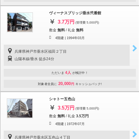
ヴィーナスブリッジ垂水弐番館
3.7万円
(管理費 5,000円)
敷金
無料
/
礼金
無料
4階建 |
1994年03月
兵庫県神戸市垂水区福田２丁目
山陽本線/垂水 徒歩24分
4人
ただいま
が検討中！
20,000
対象者全員に
円
キャッシュバック!
シャトー五色山
3.5万円
(管理費 5,000円)
敷金
無料
/
礼金
3.5万円
4階建 |
1972年07月
兵庫県神戸市垂水区五色山４丁目