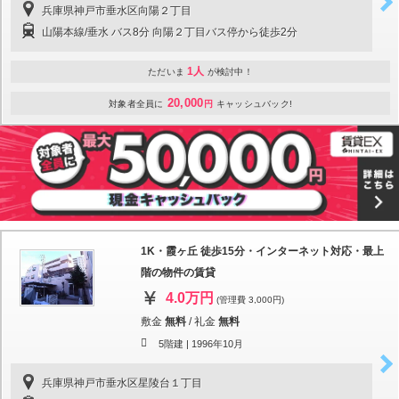
兵庫県神戸市垂水区向陽２丁目
山陽本線/垂水 バス8分 向陽２丁目バス停から徒歩2分
1人
ただいま
が検討中！
20,000
対象者全員に
円
キャッシュバック!
1K・霞ヶ丘 徒歩15分・インターネット対応・最上
階の物件の賃貸
4.0万円
(管理費 3,000円)
敷金
無料
/
礼金
無料
5階建 |
1996年10月
兵庫県神戸市垂水区星陵台１丁目