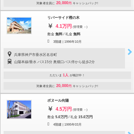
20,000
対象者全員に
円
キャッシュバック!
リバーサイド樫の木
4.1万円
(管理費 －)
敷金
無料
/
礼金
無料
3階建 |
1996年10月
兵庫県神戸市垂水区名谷町
山陽本線/垂水 バス15分 奥畑口バス停から徒歩2分
1人
ただいま
が検討中！
20,000
対象者全員に
円
キャッシュバック!
ボヌール向陽
4.5万円
(管理費 －)
敷金
5.0万円
/
礼金
15.0万円
4階建 |
1995年03月