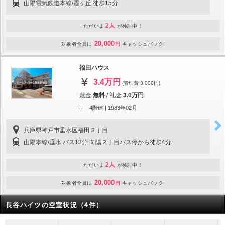
山陽電気鉄道本線/霞ヶ丘 徒歩15分
2人
ただいま
が検討中！
20,000
対象者全員に
円
キャッシュバック!
福田ハウス
3.4万円
(管理費 3,000円)
敷金
無料
/
礼金
3.0万円
4階建 |
1983年02月
兵庫県神戸市垂水区福田３丁目
山陽本線/垂水 バス13分 向陽２丁目バス停から徒歩4分
2人
ただいま
が検討中！
20,000
対象者全員に
円
キャッシュバック!
長谷ハイツの空室状況（4件）