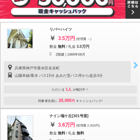
リバーハイツ
3.5万円
(管理費 －)
敷金
無料
/
礼金
3.5万円
2階建 |
1989年08月
兵庫県神戸市垂水区名谷町
山陽本線/垂水 バス15分 あみだ堂バス停から徒歩3分
1人
ただいま
が検討中！
20,000
対象者全員に
円
キャッシュバック!
ナイン瑞ケ丘[301号室]
3.6万円
(管理費 2,000円)
敷金
無料
/
礼金
無料