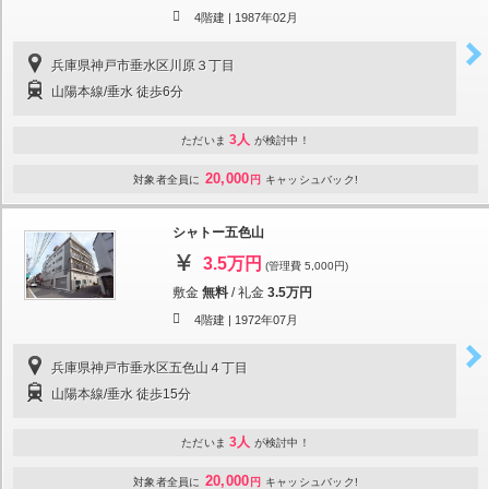
4階建 |
1987年02月
兵庫県神戸市垂水区川原３丁目
山陽本線/垂水 徒歩6分
3人
ただいま
が検討中！
20,000
対象者全員に
円
キャッシュバック!
シャトー五色山
3.5万円
(管理費 5,000円)
敷金
無料
/
礼金
3.5万円
4階建 |
1972年07月
兵庫県神戸市垂水区五色山４丁目
山陽本線/垂水 徒歩15分
3人
ただいま
が検討中！
20,000
対象者全員に
円
キャッシュバック!