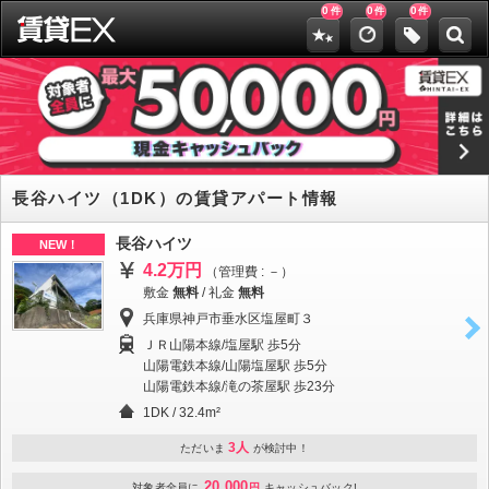
0
0
0
件
件
件
長谷ハイツ（1DK）の賃貸アパート情報
長谷ハイツ
NEW！
4.2万円
（管理費 : －）
敷金
無料
/
礼金
無料
兵庫県神戸市垂水区塩屋町３
ＪＲ山陽本線/塩屋駅 歩5分
山陽電鉄本線/山陽塩屋駅 歩5分
山陽電鉄本線/滝の茶屋駅 歩23分
1DK / 32.4m²
3人
ただいま
が検討中！
20,000
対象者全員に
円
キャッシュバック!