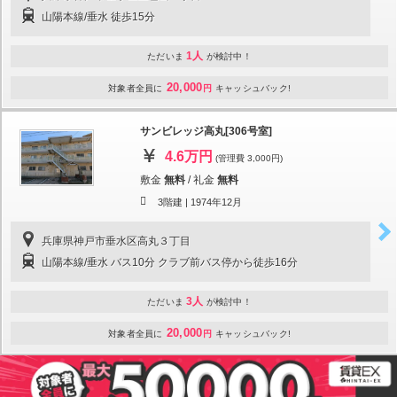
山陽本線/垂水 徒歩15分
1人
ただいま
が検討中！
20,000
対象者全員に
円
キャッシュバック!
サンビレッジ高丸[306号室]
4.6万円
(管理費 3,000円)
敷金
無料
/
礼金
無料
3階建 |
1974年12月
兵庫県神戸市垂水区高丸３丁目
山陽本線/垂水 バス10分 クラブ前バス停から徒歩16分
3人
ただいま
が検討中！
20,000
対象者全員に
円
キャッシュバック!