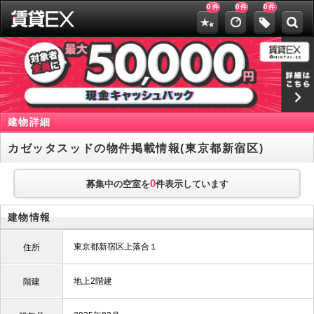
0
0
0
件
件
件
建物詳細
カゼッタスッドの物件掲載情報(東京都新宿区)
0
募集中の空室を
件表示しています
建物情報
東京都新宿区上落合１
住所
地上2階建
階建