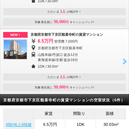
1DK
/
30.0m²
1人
ただいま
が検討中！
50,000
対象者全員に
円
キャッシュバック!
京都府京都市下京区観喜寺町の賃貸マンション
NEW！
6.5万円
管理費 7,000円
京都府京都市下京区観喜寺町
山陰本線/丹波口 徒歩12分
東海道本線/京都 徒歩18分
1DK
/
30.0m²
2人
ただいま
が検討中！
50,000
対象者全員に
円
キャッシュバック!
京都府京都市下京区観喜寺町の賃貸マンションの空室状況（6件）
家賃
間取り
面積
6.5万円
1DK
30.03m²
8階/地上9階建