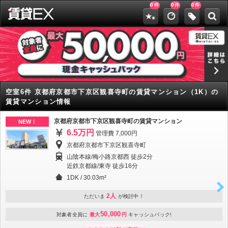
0
0
0
件
件
件
空室6件 京都府京都市下京区観喜寺町の賃貸マンション（1K）の
賃貸マンション情報
京都府京都市下京区観喜寺町の賃貸マンション
NEW！
6.5万円
管理費 7,000円
京都府京都市下京区観喜寺町
山陰本線/梅小路京都西 徒歩2分
近鉄京都線/東寺 徒歩16分
1DK
/
30.03m²
2人
ただいま
が検討中！
50,000
対象者全員に
最大
円
キャッシュバック!