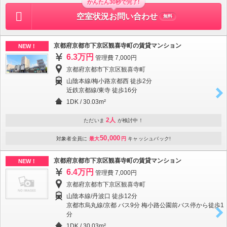
かんたん30秒で完了!
空室状況お問い合わせ
無料
京都府京都市下京区観喜寺町の賃貸マンション
NEW！
6.3万円
管理費 7,000円
京都府京都市下京区観喜寺町
山陰本線/梅小路京都西 徒歩2分
近鉄京都線/東寺 徒歩16分
1DK
/
30.03m²
2人
ただいま
が検討中！
50,000
対象者全員に
最大
円
キャッシュバック!
京都府京都市下京区観喜寺町の賃貸マンション
NEW！
6.4万円
管理費 7,000円
京都府京都市下京区観喜寺町
山陰本線/丹波口 徒歩12分
京都市烏丸線/京都 バス9分 梅小路公園前バス停から徒歩1
分
1DK
/
30.03m²