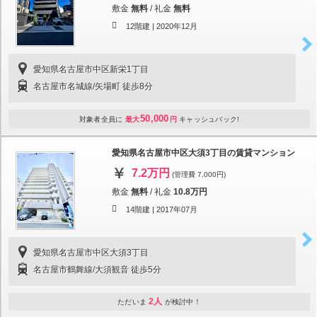
敷金
無料
/
礼金
無料
12階建 |
2020年12月
愛知県名古屋市中区新栄1丁目
名古屋市名城線/矢場町 徒歩8分
50,000
対象者全員に
最大
円
キャッシュバック!
愛知県名古屋市中区大須3丁目の賃貸マンション
7.2万円
(管理費 7,000円)
敷金
無料
/
礼金
10.8万円
14階建 |
2017年07月
愛知県名古屋市中区大須3丁目
名古屋市鶴舞線/大須観音 徒歩5分
2人
ただいま
が検討中！