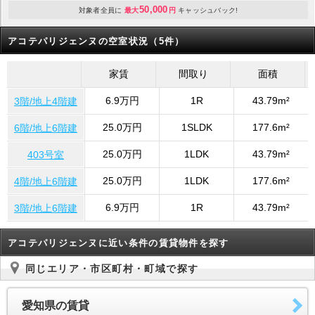
50,000
対象者全員に
最大
円
キャッシュバック!
アコテパリジェンヌの空室状況（5件）
家賃
間取り
面積
6.9万円
1R
43.79m²
3階/地上4階建
25.0万円
1SLDK
177.6m²
6階/地上6階建
25.0万円
1LDK
43.79m²
403号室
25.0万円
1LDK
177.6m²
4階/地上6階建
6.9万円
1R
43.79m²
3階/地上6階建
アコテパリジェンヌに近い条件の賃貸物件を探す
同じエリア・市区町村・町域で探す
愛知県の賃貸