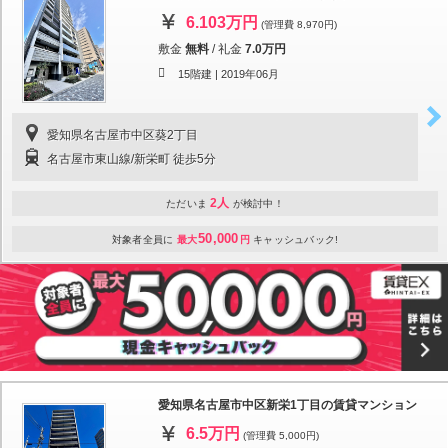
6.103万円
(管理費 8,970円)
敷金
無料
/
礼金
7.0万円
15階建 |
2019年06月
愛知県名古屋市中区葵2丁目
名古屋市東山線/新栄町 徒歩5分
2人
ただいま
が検討中！
50,000
対象者全員に
最大
円
キャッシュバック!
愛知県名古屋市中区新栄1丁目の賃貸マンション
6.5万円
(管理費 5,000円)