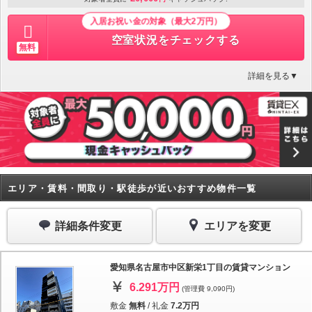
入居お祝い金の対象（最大2万円）
空室状況をチェックする
無料
詳細を見る▼
エリア・賃料・間取り・駅徒歩が近いおすすめ物件一覧
詳細条件変更
エリアを変更
愛知県名古屋市中区新栄1丁目の賃貸マンション
6.291万円
(管理費 9,090円)
敷金
無料
/
礼金
7.2万円