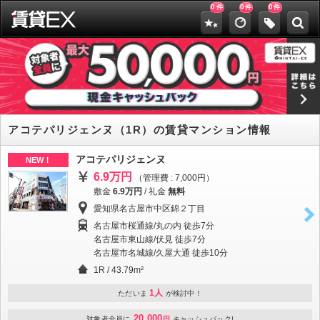
0
0
0
件
件
件
アコテパリジェンヌ（1R）の賃貸マンション情報
アコテパリジェンヌ
NEW！
6.9万円
（管理費 : 7,000円）
敷金
6.9万円
/
礼金
無料
愛知県名古屋市中区錦２丁目
名古屋市桜通線/丸の内 徒歩7分
名古屋市東山線/伏見 徒歩7分
名古屋市名城線/久屋大通 徒歩10分
1R / 43.79m²
1人
ただいま
が検討中！
20,000
対象者全員に
円
キャッシュバック!