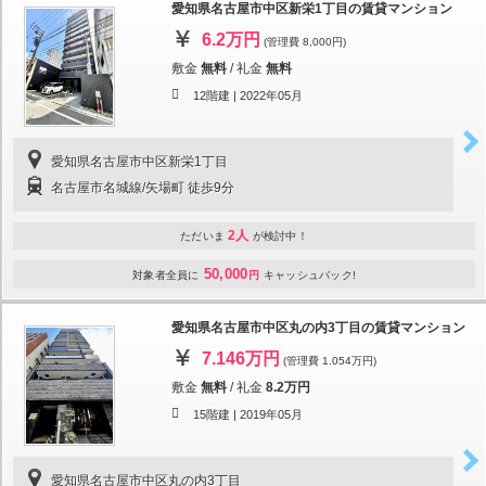
愛知県名古屋市中区新栄1丁目の賃貸マンション
6.2万円
(管理費 8,000円)
敷金
無料
/
礼金
無料
12階建 |
2022年05月
愛知県名古屋市中区新栄1丁目
名古屋市名城線/矢場町 徒歩9分
2人
ただいま
が検討中！
50,000
対象者全員に
円
キャッシュバック!
愛知県名古屋市中区丸の内3丁目の賃貸マンション
7.146万円
(管理費 1.054万円)
敷金
無料
/
礼金
8.2万円
15階建 |
2019年05月
愛知県名古屋市中区丸の内3丁目