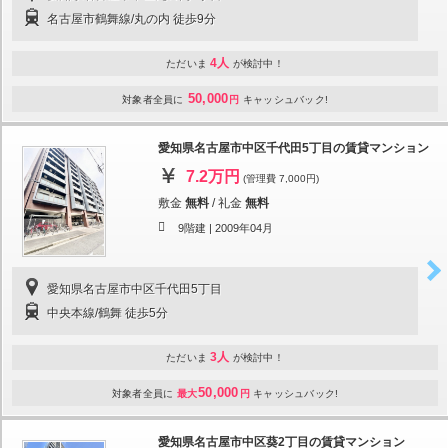
名古屋市鶴舞線/丸の内 徒歩9分
4人
ただいま
が検討中！
50,000
対象者全員に
円
キャッシュバック!
愛知県名古屋市中区千代田5丁目の賃貸マンション
7.2万円
(管理費 7,000円)
敷金
無料
/
礼金
無料
9階建 |
2009年04月
愛知県名古屋市中区千代田5丁目
中央本線/鶴舞 徒歩5分
3人
ただいま
が検討中！
50,000
対象者全員に
最大
円
キャッシュバック!
愛知県名古屋市中区葵2丁目の賃貸マンション