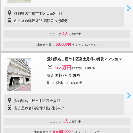
愛知県名古屋市中区大須2丁目
名古屋市鶴舞線/大須観音 徒歩5分
3人
ただいま
が検討中！
50,000
対象者全員に
円
キャッシュバック!
愛知県名古屋市中区富士見町の賃貸マンション
6.3万円
(管理費 6,000円)
敷金
無料
/
礼金
無料
10階建 |
2016年02月
愛知県名古屋市中区富士見町
名古屋市名城線/東別院 徒歩4分
2人
ただいま
が検討中！
50,000
対象者全員に
最大
円
キャッシュバック!