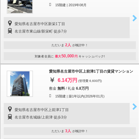
15階建 |
2019年08月
愛知県名古屋市中区新栄1丁目
名古屋市東山線/新栄町 徒歩7分
2人
ただいま
が検討中！
50,000
対象者全員に
最大
円
キャッシュバック!
愛知県名古屋市中区上前津1丁目の賃貸マンション
6.14万円
(管理費 6,600円)
敷金
無料
/
礼金
6.8万円
15階建 |
築1年以内(2026年01月)
愛知県名古屋市中区上前津1丁目
名古屋市名城線/上前津 徒歩3分
3人
ただいま
が検討中！