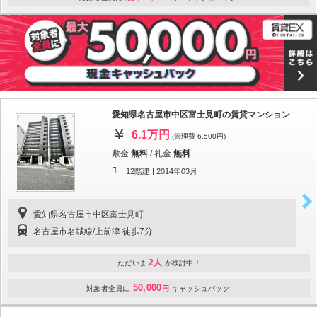
愛知県名古屋市中区富士見町の賃貸マンション
6.1万円
(管理費 6,500円)
敷金
無料
/
礼金
無料
12階建 |
2014年03月
愛知県名古屋市中区富士見町
名古屋市名城線/上前津 徒歩7分
2人
ただいま
が検討中！
50,000
対象者全員に
円
キャッシュバック!