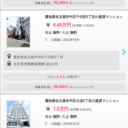
50,000
対象者全員に
円
キャッシュバック!
愛知県名古屋市中区千代田3丁目の賃貸マンション
6.45万円
(管理費 7,500円)
敷金
無料
/
礼金
無料
15階建 |
2021年04月
愛知県名古屋市中区千代田3丁目
名古屋市鶴舞線/鶴舞 徒歩3分
2人
ただいま
が検討中！
50,000
対象者全員に
円
キャッシュバック!
愛知県名古屋市中区大須2丁目の賃貸マンション
7.0万円
(管理費 8,000円)
敷金
無料
/
礼金
無料
14階建 |
2020年02月