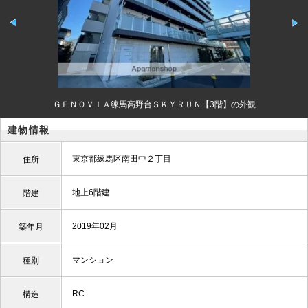
ＧＥＮＯＶＩＡ練馬高野台ＳＫＹＲＵＮ【3階】の外観
建物情報
東京都練馬区南田中２丁目
住所
地上6階建
階建
2019年02月
築年月
マンション
種別
RC
構造