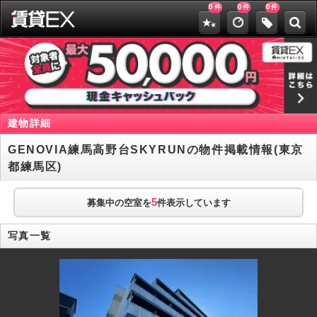
0
0
0
件
件
件
建物詳細
GENOVIA練馬高野台SKYRUNの物件掲載情報(東京
都練馬区)
5
募集中の空室を
件表示しています
写真一覧