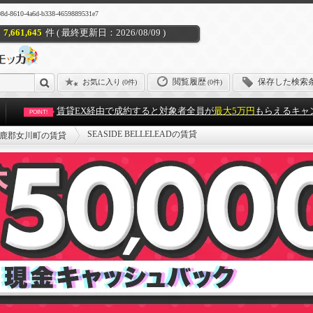
0-4a6d-b338-4659889531e7
7,661,645
件 ( 最終更新日：2026/08/09 )
閲覧履歴
保存した検索
お気に入り
(
0件
)
(0件)
賃貸EX経由で成約すると対象者全員が
最大5万円
もらえるキャ
POINT!
SEASIDE BELLELEADの賃貸
鹿郡女川町の賃貸