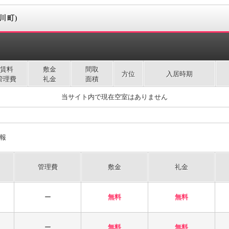
女川町)
賃料
敷金
間取
方位
入居時期
管理費
礼金
面積
当サイト内で現在空室はありません
情報
管理費
敷金
礼金
ー
無料
無料
ー
無料
無料