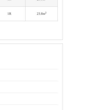
2
1R
23.8m