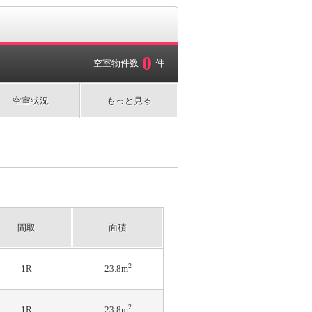
0
空室物件数
件
空室状況
もっと見る
間取
面積
2
1R
23.8m
2
1R
23.8m