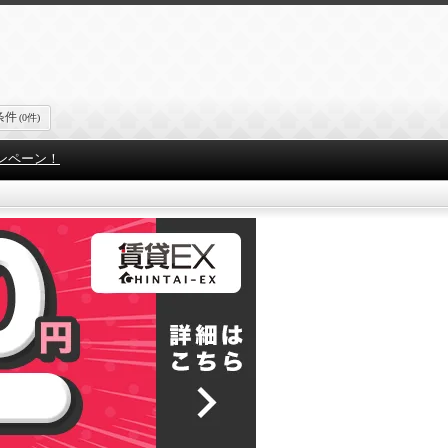
条件
(0件)
ンペーン！