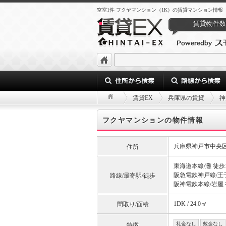
空室1件 フクヤマンション（1K）の賃貸マンション情報
賃貸物件数
賃貸EX
兵庫県の賃貸
神
フクヤマンションの物件情報
兵庫県神戸市中央区上
住所
東海道本線/灘 徒歩
阪急電鉄神戸線/王子
路線/最寄駅/徒歩
阪神電鉄本線/岩屋 
1DK / 24.0㎡
間取り/面積
礼金なし
敷金なし
特徴