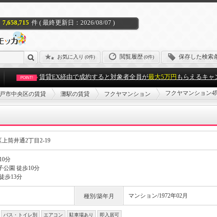
7,658,715
件 ( 最終更新日：2026/08/07 )
閲覧履歴
保存した検索
お気に入り
(
0件
)
(0件)
賃貸EX経由で成約すると対象者全員が
最大5万円
もらえるキャ
POINT!
フクヤマンション4
戸市中央区の賃貸
灘駅の賃貸
フクヤマンション
筒井通2丁目2-19
10分
公園 徒歩10分
徒歩13分
マンション/1972年02月
種別/築年月
バス・トイレ別
エアコン
駐車場あり
即入居可