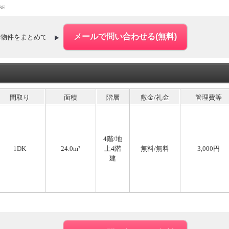
BE
た物件をまとめて
間取り
面積
階層
敷金/礼金
管理費等
4階/地
1DK
24.0m²
上4階
無料
/
無料
3,000円
建