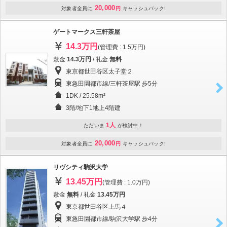
20,000
対象者全員に
円
キャッシュバック!
ゲートマークス三軒茶屋
14.3万円
(管理費 : 1.5万円)
敷金
14.3万円
/ 礼金
無料
東京都世田谷区太子堂２
東急田園都市線/三軒茶屋駅 歩5分
1DK / 25.58m²
3階/地下1地上4階建
1人
ただいま
が検討中！
20,000
対象者全員に
円
キャッシュバック!
リヴシティ駒沢大学
13.45万円
(管理費 : 1.0万円)
敷金
無料
/ 礼金
13.45万円
東京都世田谷区上馬４
東急田園都市線/駒沢大学駅 歩4分