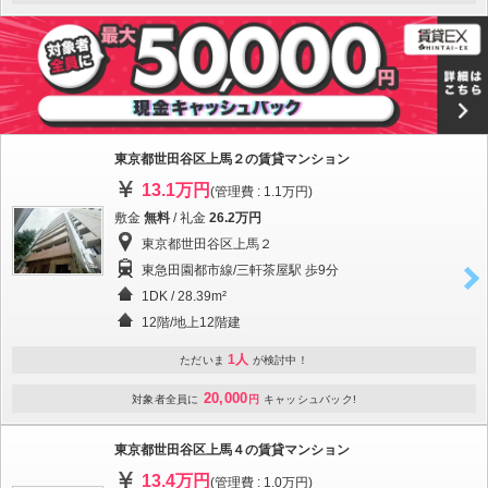
東京都世田谷区上馬２の賃貸マンション
13.1万円
(管理費 : 1.1万円)
敷金
無料
/ 礼金
26.2万円
東京都世田谷区上馬２
東急田園都市線/三軒茶屋駅 歩9分
1DK / 28.39m²
12階/地上12階建
1人
ただいま
が検討中！
20,000
対象者全員に
円
キャッシュバック!
東京都世田谷区上馬４の賃貸マンション
13.4万円
(管理費 : 1.0万円)