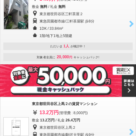
敷金
無料
/ 礼金
無料
東京都世田谷区三軒茶屋２
東急田園都市線/三軒茶屋駅 歩8分
1DK / 33.84m²
1階/地下1地上5階建
1人
ただいま
が検討中！
20,000
対象者全員に
円
キャッシュバック!
東京都世田谷区上馬２の賃貸マンション
13.2万円
(管理費 : 8,000円)
敷金
13.2万円
/ 礼金
26.4万円
東京都世田谷区上馬２
東急田園都市線/駒沢大学駅 歩9分