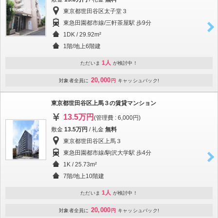
東京都世田谷区太子堂３
東急田園都市線/三軒茶屋駅 歩9分
1DK / 29.92m²
1階/地上6階建
1人
ただいま
が検討中！
20,000
対象者全員に
円
キャッシュバック!
東京都世田谷区上馬３の賃貸マンション
13.5万円
(管理費 : 6,000円)
敷金
13.5万円
/ 礼金
無料
東京都世田谷区上馬３
東急田園都市線/駒沢大学駅 歩4分
1K / 25.73m²
7階/地上10階建
1人
ただいま
が検討中！
20,000
対象者全員に
円
キャッシュバック!