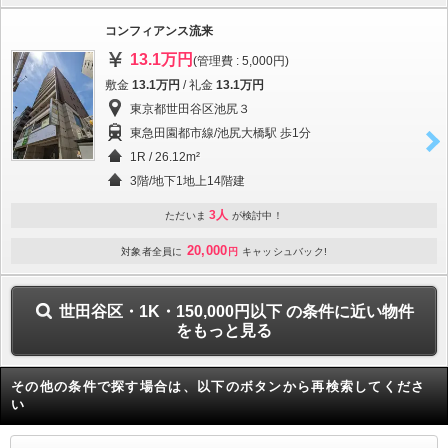
コンフィアンス流来
13.1万円
(管理費 : 5,000円)
敷金
13.1万円
/ 礼金
13.1万円
東京都世田谷区池尻３
東急田園都市線/池尻大橋駅 歩1分
1R / 26.12m²
3階/地下1地上14階建
3人
ただいま
が検討中！
20,000
対象者全員に
円
キャッシュバック!
世田谷区・1K・150,000円以下 の条件に近い物件
をもっと見る
その他の条件で探す場合は、以下のボタンから再検索してくださ
い