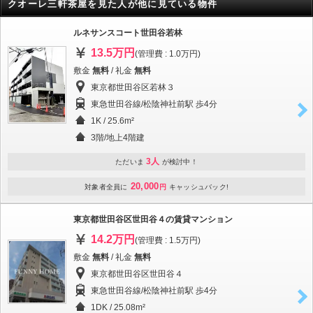
クオーレ三軒茶屋を見た人が他に見ている物件
ルネサンスコート世田谷若林
13.5万円
(管理費 : 1.0万円)
敷金
無料
/ 礼金
無料
東京都世田谷区若林３
東急世田谷線/松陰神社前駅 歩4分
1K / 25.6m²
3階/地上4階建
3人
ただいま
が検討中！
20,000
対象者全員に
円
キャッシュバック!
東京都世田谷区世田谷４の賃貸マンション
14.2万円
(管理費 : 1.5万円)
敷金
無料
/ 礼金
無料
東京都世田谷区世田谷４
東急世田谷線/松陰神社前駅 歩4分
1DK / 25.08m²