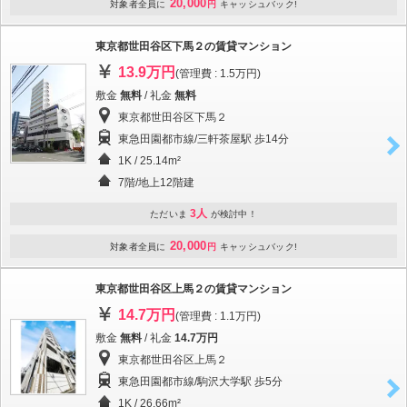
20,000
対象者全員に
円
キャッシュバック!
東京都世田谷区下馬２の賃貸マンション
13.9万円
(管理費 : 1.5万円)
敷金
無料
/ 礼金
無料
東京都世田谷区下馬２
東急田園都市線/三軒茶屋駅 歩14分
1K / 25.14m²
7階/地上12階建
3人
ただいま
が検討中！
20,000
対象者全員に
円
キャッシュバック!
東京都世田谷区上馬２の賃貸マンション
14.7万円
(管理費 : 1.1万円)
敷金
無料
/ 礼金
14.7万円
東京都世田谷区上馬２
東急田園都市線/駒沢大学駅 歩5分
1K / 26.66m²