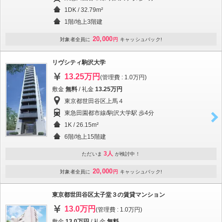
1DK / 32.79m²
1階/地上3階建
20,000
対象者全員に
円
キャッシュバック!
リヴシティ駒沢大学
13.25万円
(管理費 : 1.0万円)
敷金
無料
/ 礼金
13.25万円
東京都世田谷区上馬４
東急田園都市線/駒沢大学駅 歩4分
1K / 26.15m²
6階/地上15階建
3人
ただいま
が検討中！
20,000
対象者全員に
円
キャッシュバック!
東京都世田谷区太子堂３の賃貸マンション
13.0万円
(管理費 : 1.0万円)
敷金
13.0万円
/ 礼金
無料