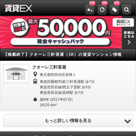
0
0
0
件
件
件
【掲載終了】
クオーレ三軒茶屋（1K）の賃貸マンション情報
クオーレ三軒茶屋
東京都世田谷区若林１
東急田園都市線/三軒茶屋駅 歩7分
東急世田谷線/西太子堂駅 歩3分
東急世田谷線/若林駅 歩7分
築9年 (2017年07月)
1K/25.4m²
もっと詳しい情報を見る