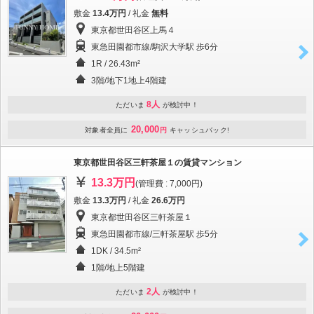
敷金
13.4万円
/ 礼金
無料
東京都世田谷区上馬４
東急田園都市線/駒沢大学駅 歩6分
1R / 26.43m²
3階/地下1地上4階建
8人
ただいま
が検討中！
20,000
対象者全員に
円
キャッシュバック!
東京都世田谷区三軒茶屋１の賃貸マンション
13.3万円
(管理費 : 7,000円)
敷金
13.3万円
/ 礼金
26.6万円
東京都世田谷区三軒茶屋１
東急田園都市線/三軒茶屋駅 歩5分
1DK / 34.5m²
1階/地上5階建
2人
ただいま
が検討中！