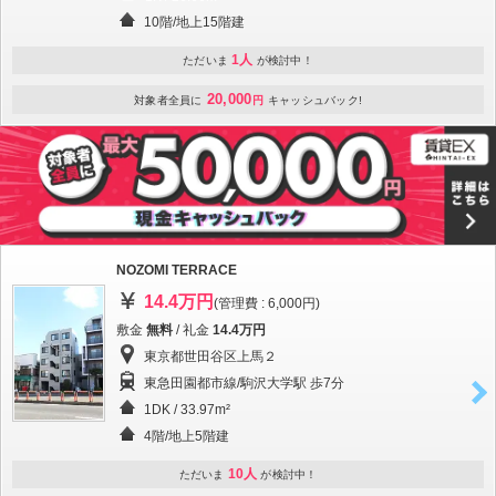
10階/地上15階建
1人
ただいま
が検討中！
20,000
対象者全員に
円
キャッシュバック!
NOZOMI TERRACE
14.4万円
(管理費 : 6,000円)
敷金
無料
/ 礼金
14.4万円
東京都世田谷区上馬２
東急田園都市線/駒沢大学駅 歩7分
1DK / 33.97m²
4階/地上5階建
10人
ただいま
が検討中！