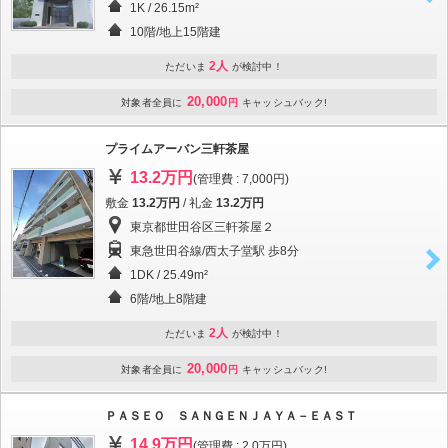
1K / 26.15m²
10階/地上15階建
2人
ただいま
が検討中！
20,000
対象者全員に
円
キャッシュバック!
プライムアーバン三軒茶屋
13.2万円
(管理費 : 7,000円)
敷金
13.2万円
/ 礼金
13.2万円
東京都世田谷区三軒茶屋２
東急世田谷線/西太子堂駅 歩8分
1DK / 25.49m²
6階/地上8階建
2人
ただいま
が検討中！
20,000
対象者全員に
円
キャッシュバック!
ＰＡＳＥＯ ＳＡＮＧＥＮＪＡＹＡ－ＥＡＳＴ
14.9万円
(管理費 : 2.0万円)