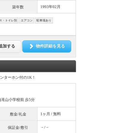
1993年02月
築年数
ス・トイレ別
エアコン
駐車場あり
追加する
物件詳細を見る
ンターホン付の1K！
)滝山小学校前 歩5分
1ヶ月 /
無料
敷金/礼金
－/－
保証金/敷引