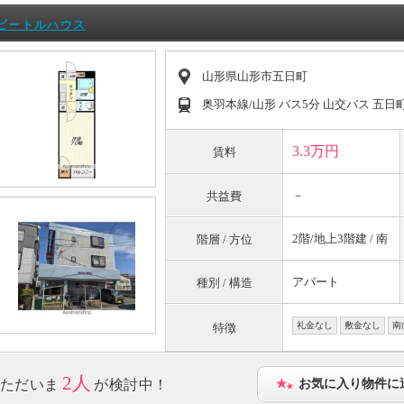
ビートルハウス
山形県山形市五日町
奥羽本線/山形 バス5分 山交バス 五日
3.3万円
賃料
－
共益費
2階/地上3階建 / 南
階層 / 方位
アパート
種別 / 構造
礼金なし
敷金なし
南
特徴
2人
ただいま
が検討中！
お気に入り物件に