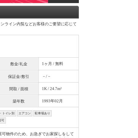
オンライン内覧などお客様のご要望に応じて
1ヶ月 /
無料
敷金/礼金
－/－
保証金/敷引
1K / 24.7m²
間取 / 面積
1993年02月
築年数
・トイレ別
エアコン
駐車場あり
居可
居可物件のため、お急ぎでお家探しをして