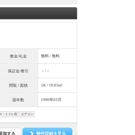
無料
/
無料
敷金/礼金
－/－
保証金/敷引
1K / 19.83m²
間取 / 面積
1996年03月
築年数
ス・トイレ別
エアコン
追加する
物件詳細を見る