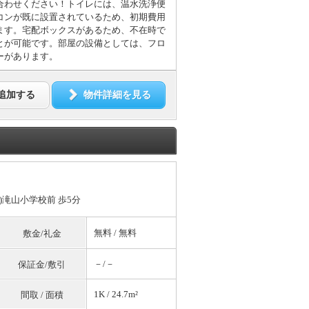
合わせください！トイレには、温水洗浄便
コンが既に設置されているため、初期費用
ます。宅配ボックスがあるため、不在時で
とが可能です。部屋の設備としては、フロ
ーがあります。
追加する
物件詳細を見る
)滝山小学校前 歩5分
無料
/
無料
敷金/礼金
－/－
保証金/敷引
1K / 24.7m²
間取 / 面積