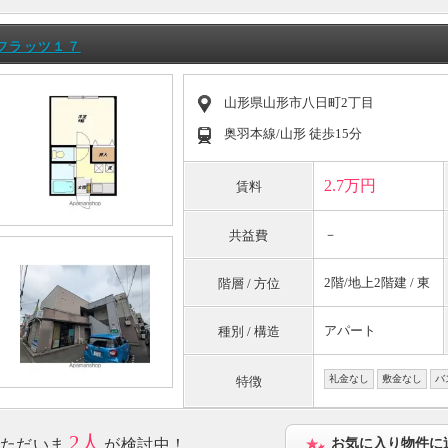
フラッツ１７
山形県山形市八日町2丁目
奥羽本線/山形 徒歩15分
2.7万円
賃料
－
共益費
2階/地上2階建 / 東
階層 / 方位
アパート
種別 / 構造
礼金なし
敷金なし
バ
特徴
2人
ただいま
が検討中！
お気に入り物件に