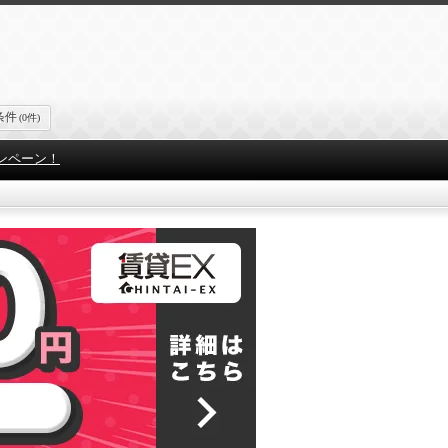
条件
(0件)
ンペーン！