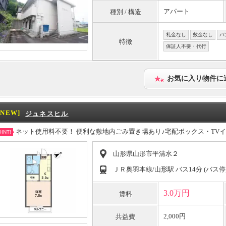
アパート
種別 / 構造
礼金なし
敷金なし
バ
特徴
保証人不要・代行
お気に入り物件に
[NEW]
ジュネスヒル
ネット使用料不要！ 便利な敷地内ごみ置き場あり♪宅配ボックス・TVイ
INT!
山形県山形市平清水２
ＪＲ奥羽本線/山形駅 バス14分 (バス停
3.0万円
賃料
2,000円
共益費