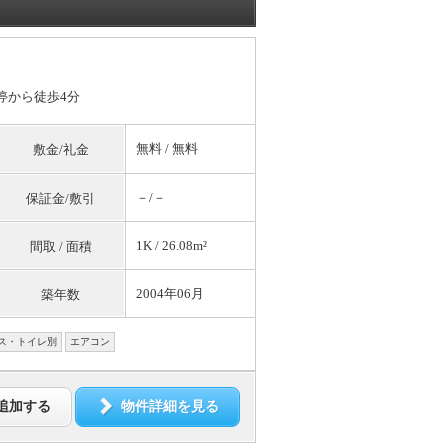
ス停から徒歩4分
無料
/
無料
敷金/礼金
－/－
保証金/敷引
1K / 26.08m²
間取 / 面積
2004年06月
築年数
ス・トイレ別
エアコン
追加する
物件詳細を見る