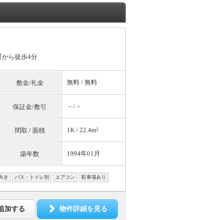
町から徒歩4分
無料
/
無料
敷金/礼金
－/－
保証金/敷引
1K / 22.4m²
間取 / 面積
1994年01月
築年数
向き
バス・トイレ別
エアコン
駐車場あり
追加する
物件詳細を見る