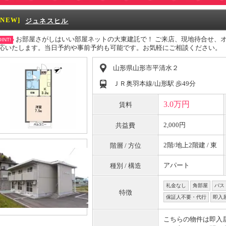
[NEW]
ジュネスヒル
お部屋さがしはいい部屋ネットの大東建託で！ ご来店、現地待合せ、
INT!
応いたします。当日予約や事前予約も可能です。お気軽にご相談ください。
山形県山形市平清水２
ＪＲ奥羽本線/山形駅 歩49分
3.0万円
賃料
2,000円
共益費
2階/地上2階建 / 東
階層 / 方位
アパート
種別 / 構造
礼金なし
角部屋
バス
特徴
保証人不要・代行
即入
こちらの物件は即入