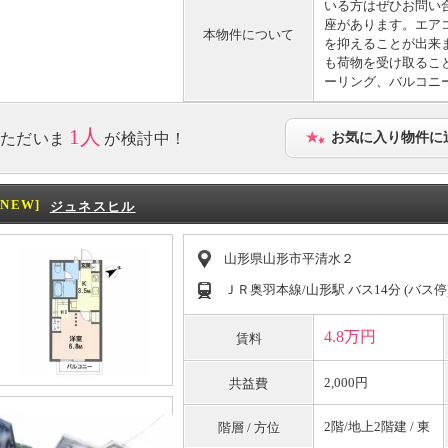
いる方はぜひお問い
座があります。エア
本物件について
を抑えることが出来
も荷物を受け取るこ
ーリング、バルコニ
1人
ただいま
が検討中！
お気に入り物件に
[NEW]
ジュネスヒル
山形県山形市平清水２
ＪＲ奥羽本線/山形駅 バス14分 (バス停
4.8万円
賃料
2,000円
共益費
2階/地上2階建 / 東
階層 / 方位