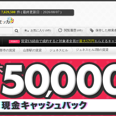
7,629,500
件 ( 最終更新日：2026/08/07 )
閲覧履歴
保存した検索
お気に入り
(
0件
)
(0件)
賃貸EX経由で成約すると対象者全員が
最大5万円
もらえるキャ
POINT!
ジュネスヒル2階の賃貸
形市の賃貸
山形駅の賃貸
ジュネスヒル