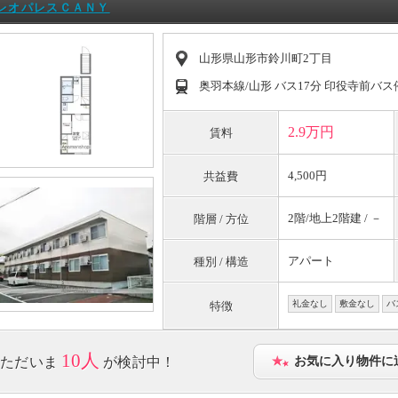
レオパレスＣＡＮＹ
山形県山形市鈴川町2丁目
奥羽本線/山形 バス17分 印役寺前バ
2.9万円
賃料
4,500円
共益費
2階/地上2階建 / －
階層 / 方位
アパート
種別 / 構造
礼金なし
敷金なし
バ
特徴
10人
ただいま
が検討中！
お気に入り物件に