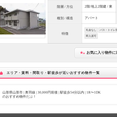
2階/地上2階建 / 東
階層 / 方位
アパート
種別 / 構造
礼金なし
バス・トイレ
特徴
即入居可
お気に入り物件に
エリア・賃料・間取り・駅徒歩が近いおすすめ物件一覧
山形県山形市 | 奥羽線 | 30,000円前後 | 駅徒歩54分以内 | 1R〜1DK
のおすすめ物件だぶ！