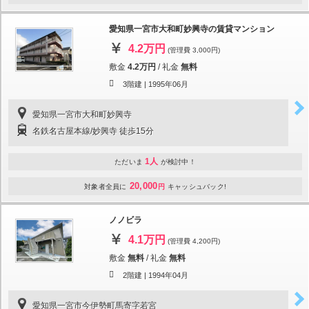
愛知県一宮市大和町妙興寺の賃貸マンション
4.2万円
(管理費 3,000円)
敷金
4.2万円
/
礼金
無料
3階建 |
1995年06月
愛知県一宮市大和町妙興寺
名鉄名古屋本線/妙興寺 徒歩15分
1人
ただいま
が検討中！
20,000
対象者全員に
円
キャッシュバック!
ノノビラ
4.1万円
(管理費 4,200円)
敷金
無料
/
礼金
無料
2階建 |
1994年04月
愛知県一宮市今伊勢町馬寄字若宮