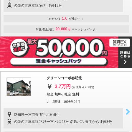
名鉄名古屋本線/石刀 徒歩12分
1人
ただいま
が検討中！
20,000
対象者全員に
円
キャッシュバック!
グリーンコーポ春明北
3.7万円
(管理費 4,200円)
敷金
無料
/
礼金
無料
2階建 |
1998年04月
愛知県一宮市春明字北石田生
名鉄名古屋本線/名鉄一宮 バス23分 名鉄バス 春明から徒歩3分