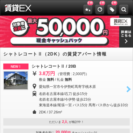
0
0
0
件
件
件
シャトレコートⅡ（2DK）の賃貸アパート情報
シャトレコートⅡ / 20B
NEW！
3.8万円
（管理費 : 2,000円）
敷金
無料
/
礼金
無料
愛知県一宮市今伊勢町馬寄字桃木原
名鉄名古屋本線/石刀 徒歩15分
名鉄名古屋本線/今伊勢 徒歩23分
東海道本線/尾張一宮 バス15分 馬寄バス停から徒歩10分
2DK / 37.26m²
2人
ただいま
が検討中！
20,000
対象者全員に
円
キャッシュバック!