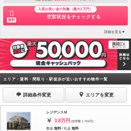
入居お祝い金の対象（最大2万円）
空室状況をチェックする
無料
詳細を見る▼
エリア・賃料・間取り・駅徒歩が近いおすすめ物件一覧
詳細条件変更
エリアを変更
レジデンスＭ
3.8万円
(管理費 1,700円)
敷金
無料
/
礼金
無料