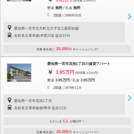
(管理費 3,000円)
敷金
無料
/
礼金
無料
2階建 |
1988年03月
愛知県一宮市北方町北方字宝江新田砂越
名鉄名古屋本線/木曽川堤 徒歩15分
20,000
対象者全員に
円
キャッシュバック!
愛知県一宮市花池1丁目の賃貸アパート
3.95万円
(管理費 3,000円)
敷金
3.95万円
/
礼金
3.95万円
2階建 |
1979年11月
愛知県一宮市花池1丁目
名鉄名古屋本線/妙興寺 徒歩12分
1人
ただいま
が検討中！
20,000
対象者全員に
円
キャッシュバック!