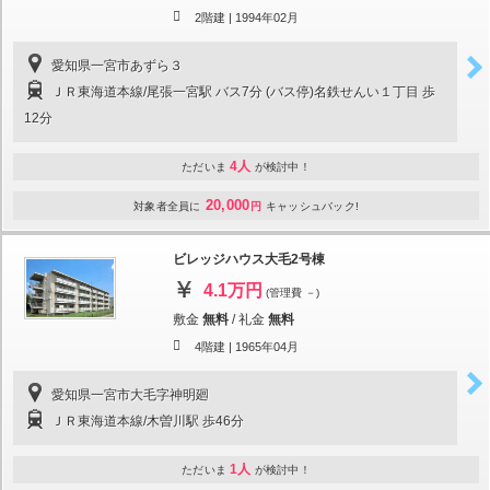
2階建 |
1994年02月
愛知県一宮市あずら３
ＪＲ東海道本線/尾張一宮駅 バス7分 (バス停)名鉄せんい１丁目 歩
12分
4人
ただいま
が検討中！
20,000
対象者全員に
円
キャッシュバック!
ビレッジハウス大毛2号棟
4.1万円
(管理費 －)
敷金
無料
/
礼金
無料
4階建 |
1965年04月
愛知県一宮市大毛字神明廻
ＪＲ東海道本線/木曽川駅 歩46分
1人
ただいま
が検討中！