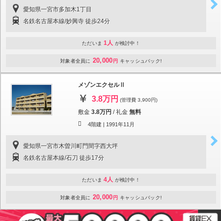
愛知県一宮市多加木1丁目
名鉄名古屋本線/妙興寺 徒歩24分
1人
ただいま
が検討中！
20,000
対象者全員に
円
キャッシュバック!
メゾンエクセルⅡ
3.8万円
(管理費 3,900円)
敷金
3.8万円
/
礼金
無料
4階建 |
1991年11月
愛知県一宮市木曽川町門間字西大坪
名鉄名古屋本線/石刀 徒歩17分
4人
ただいま
が検討中！
20,000
対象者全員に
円
キャッシュバック!