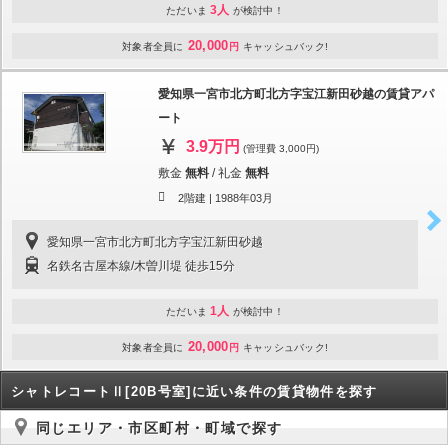
3人
ただいま
が検討中！
20,000
対象者全員に
円
キャッシュバック!
愛知県一宮市北方町北方字宝江新田砂越の賃貸アパ
ート
3.9万円
(管理費 3,000円)
敷金
無料
/
礼金
無料
2階建 |
1988年03月
愛知県一宮市北方町北方字宝江新田砂越
名鉄名古屋本線/木曽川堤 徒歩15分
1人
ただいま
が検討中！
20,000
対象者全員に
円
キャッシュバック!
シャトレコートⅡ[20B号室]に近い条件の賃貸物件を探す
同じエリア・市区町村・町域で探す