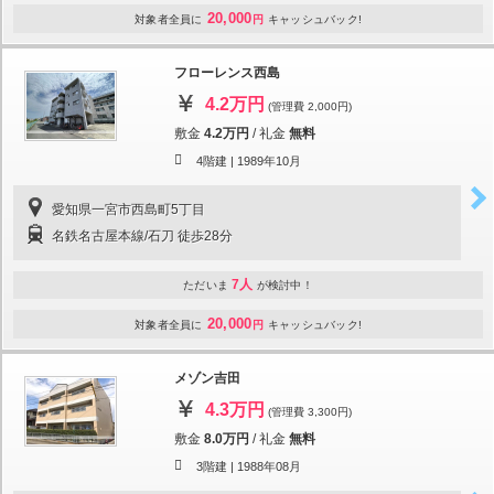
20,000
対象者全員に
円
キャッシュバック!
フローレンス西島
4.2万円
(管理費 2,000円)
敷金
4.2万円
/
礼金
無料
4階建 |
1989年10月
愛知県一宮市西島町5丁目
名鉄名古屋本線/石刀 徒歩28分
7人
ただいま
が検討中！
20,000
対象者全員に
円
キャッシュバック!
メゾン吉田
4.3万円
(管理費 3,300円)
敷金
8.0万円
/
礼金
無料
3階建 |
1988年08月