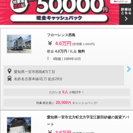
フローレンス西島
4.0万円
(管理費 2,000円)
敷金
4.0万円
/
礼金
無料
4階建 |
1989年10月
愛知県一宮市西島町5丁目
名鉄名古屋本線/石刀 徒歩28分
6人
ただいま
が検討中！
20,000
対象者全員に
円
キャッシュバック!
愛知県一宮市北方町北方字宝江新田砂越の賃貸アパ
ート
3.8万円