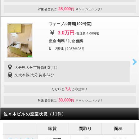
28,000
対象者全員に
円
キャッシュバック!
フォーブル舞鶴[102号室]
3.0万円
(管理費 4,000円)
敷金
無料
/
礼金
無料
2階建 |
1987年08月
大分県大分市舞鶴町3丁目
久大本線/大分 徒歩24分
7人
ただいま
が検討中！
30,000
対象者全員に
円
キャッシュバック!
佐々木ビルの空室状況（11件）
家賃
間取り
面積