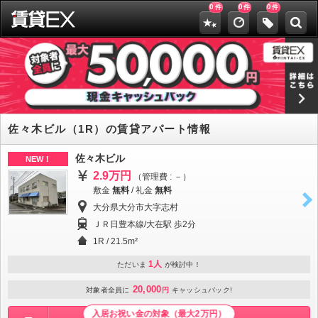
0
0
0
件
件
件
佐々木ビル（1R）の賃貸アパート情報
佐々木ビル
NEW！
2.9万円
（管理費 : －）
敷金
無料
/
礼金
無料
大分県大分市大字志村
ＪＲ日豊本線/大在駅 歩2分
1R / 21.5m²
1人
ただいま
が検討中！
20,000
対象者全員に
円
キャッシュバック!
入居お祝い金の対象（最大2万円）