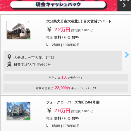
大分県大分市大在北1丁目の賃貸アパート
2.2万円
(管理費 3,000円)
敷金
無料
/
礼金
無料
2階建 |
1990年02月
大分県大分市大在北1丁目
日豊本線/大在 徒歩20分
1人
ただいま
が検討中！
22,000
対象者全員に
円
キャッシュバック!
フォークローバーズ寿町[504号室]
2.6万円
(管理費 3,000円)
敷金
無料
/
礼金
無料
5階建 |
1976年01月