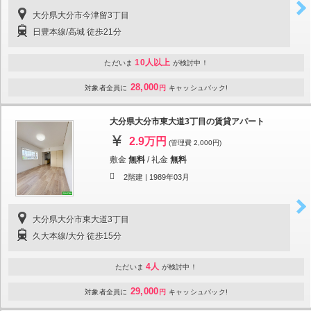
大分県大分市今津留3丁目
日豊本線/高城 徒歩21分
10人以上
ただいま
が検討中！
28,000
対象者全員に
円
キャッシュバック!
大分県大分市東大道3丁目の賃貸アパート
2.9万円
(管理費 2,000円)
敷金
無料
/
礼金
無料
2階建 |
1989年03月
大分県大分市東大道3丁目
久大本線/大分 徒歩15分
4人
ただいま
が検討中！
29,000
対象者全員に
円
キャッシュバック!