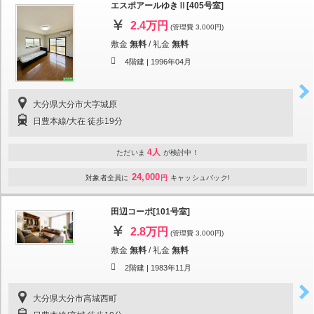
エスポアールゆきⅡ[405号室]
2.4万円
(管理費 3,000円)
敷金
無料
/
礼金
無料
4階建 |
1996年04月
大分県大分市大字城原
日豊本線/大在 徒歩19分
4人
ただいま
が検討中！
24,000
対象者全員に
円
キャッシュバック!
田辺コーポ[101号室]
2.8万円
(管理費 3,000円)
敷金
無料
/
礼金
無料
2階建 |
1983年11月
大分県大分市高城西町