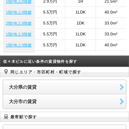
2.9万円
1R
21.5m²
1階/地上2階建
5.5万円
1LDK
40.0m²
1階/地上3階建
5.5万円
1DK
33.0m²
2階/地上3階建
5.5万円
1LDK
33.0m²
1階/地上3階建
5.5万円
1LDK
40.0m²
1階/地上3階建
3.7万円
1K
19.85m²
3階/地上5階建
佐々木ビルに近い条件の賃貸物件を探す
3.7万円
1K
19.85m²
3階/地上5階建
同じエリア・市区町村・町域で探す
2.2万円
1K
17.0m²
2階/地上4階建
大分県の賃貸
5.5万円
1K
33.0m²
202号室
5.5万円
1LDK
30.0m²
3階/地上5階建
大分市の賃貸
5.5万円
1DK
33.0m²
202号号室
最寄駅で探す