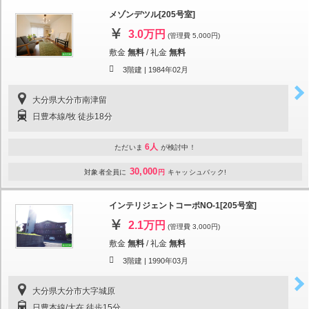
メゾンデツル[205号室]
3.0万円
(管理費 5,000円)
敷金
無料
/
礼金
無料
3階建 |
1984年02月
大分県大分市南津留
日豊本線/牧 徒歩18分
6人
ただいま
が検討中！
30,000
対象者全員に
円
キャッシュバック!
インテリジェントコーポNO-1[205号室]
2.1万円
(管理費 3,000円)
敷金
無料
/
礼金
無料
3階建 |
1990年03月
大分県大分市大字城原
日豊本線/大在 徒歩15分