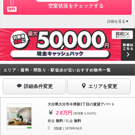
空室状況をチェックする
無料
詳細を見る▼
エリア・賃料・間取り・駅徒歩が近いおすすめ物件一覧
詳細条件変更
エリアを変更
大分県大分市今津留3丁目の賃貸アパート
2.8万円
(管理費 3,000円)
敷金
無料
/
礼金
無料
3階建 |
1979年04月