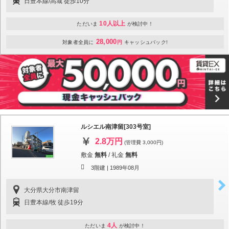
日豊本線/高城 徒歩10分
10人以上
ただいま
が検討中！
28,000
対象者全員に
円
キャッシュバック!
ルシエル南津留[303号室]
2.8万円
(管理費 3,000円)
敷金
無料
/
礼金
無料
3階建 |
1989年08月
大分県大分市南津留
日豊本線/牧 徒歩19分
4人
ただいま
が検討中！