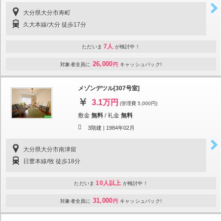
大分県大分市寿町
久大本線/大分 徒歩17分
7人
ただいま
が検討中！
26,000
対象者全員に
円
キャッシュバック!
メゾンデツル[307号室]
3.1万円
(管理費 5,000円)
敷金
無料
/
礼金
無料
3階建 |
1984年02月
大分県大分市南津留
日豊本線/牧 徒歩18分
10人以上
ただいま
が検討中！
31,000
対象者全員に
円
キャッシュバック!