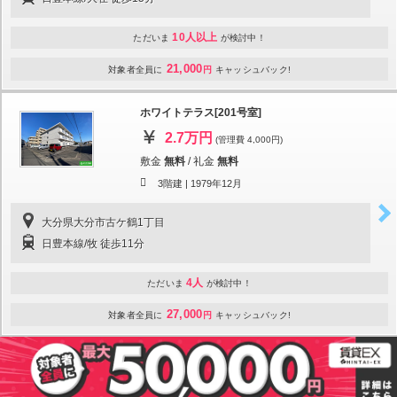
10人以上
ただいま
が検討中！
21,000
対象者全員に
円
キャッシュバック!
ホワイトテラス[201号室]
2.7万円
(管理費 4,000円)
敷金
無料
/
礼金
無料
3階建 |
1979年12月
大分県大分市古ケ鶴1丁目
日豊本線/牧 徒歩11分
4人
ただいま
が検討中！
27,000
対象者全員に
円
キャッシュバック!