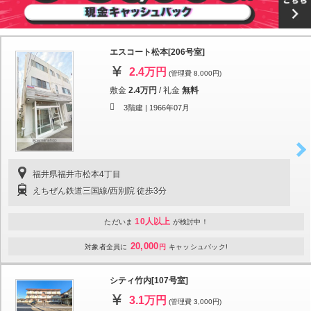
エスコート松本[206号室]
2.4万円
(管理費 8,000円)
敷金
2.4万円
/
礼金
無料
3階建 |
1966年07月
福井県福井市松本4丁目
えちぜん鉄道三国線/西別院 徒歩3分
10人以上
ただいま
が検討中！
20,000
対象者全員に
円
キャッシュバック!
シティ竹内[107号室]
3.1万円
(管理費 3,000円)