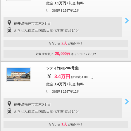
敷金
3.1万円
/
礼金
無料
3階建 |
1987年12月
福井県福井市文京6丁目
えちぜん鉄道三国線/日華化学前 徒歩14分
2人
ただいま
が検討中！
20,000
対象者全員に
円
キャッシュバック!
シティ竹内[206号室]
3.4万円
(管理費 4,000円)
敷金
3.4万円
/
礼金
無料
3階建 |
1987年12月
福井県福井市文京6丁目
えちぜん鉄道三国線/日華化学前 徒歩14分
1人
ただいま
が検討中！