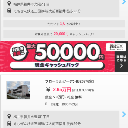
福井県福井市光陽2丁目
えちぜん鉄道三国線/福大前西福井 徒歩23分
1人
ただいま
が検討中！
20,000
対象者全員に
円
キャッシュバック!
フローラルガーデン[B207号室]
2.95万円
(管理費 3,000円)
敷金
5.9万円
/
礼金
無料
2階建 |
1988年03月
福井県福井市豊岡1丁目
えちぜん鉄道三国線/福大前西福井 徒歩26分