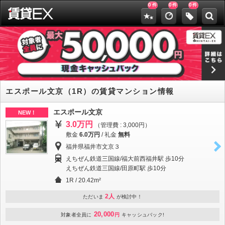
0
0
0
件
件
件
エスポール文京（1R）の賃貸マンション情報
エスポール文京
NEW！
3.0万円
（管理費 : 3,000円）
敷金
6.0万円
/
礼金
無料
福井県福井市文京３
えちぜん鉄道三国線/福大前西福井駅 歩10分
えちぜん鉄道三国線/田原町駅 歩10分
1R / 20.42m²
2人
ただいま
が検討中！
20,000
対象者全員に
円
キャッシュバック!