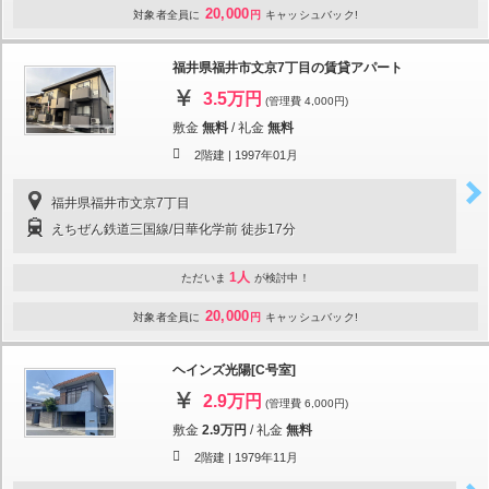
20,000
対象者全員に
円
キャッシュバック!
福井県福井市文京7丁目の賃貸アパート
3.5万円
(管理費 4,000円)
敷金
無料
/
礼金
無料
2階建 |
1997年01月
福井県福井市文京7丁目
えちぜん鉄道三国線/日華化学前 徒歩17分
1人
ただいま
が検討中！
20,000
対象者全員に
円
キャッシュバック!
ヘインズ光陽[C号室]
2.9万円
(管理費 6,000円)
敷金
2.9万円
/
礼金
無料
2階建 |
1979年11月