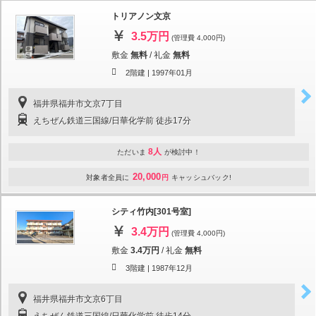
トリアノン文京
3.5万円
(管理費 4,000円)
敷金
無料
/
礼金
無料
2階建 |
1997年01月
福井県福井市文京7丁目
えちぜん鉄道三国線/日華化学前 徒歩17分
8人
ただいま
が検討中！
20,000
対象者全員に
円
キャッシュバック!
シティ竹内[301号室]
3.4万円
(管理費 4,000円)
敷金
3.4万円
/
礼金
無料
3階建 |
1987年12月
福井県福井市文京6丁目
えちぜん鉄道三国線/日華化学前 徒歩14分