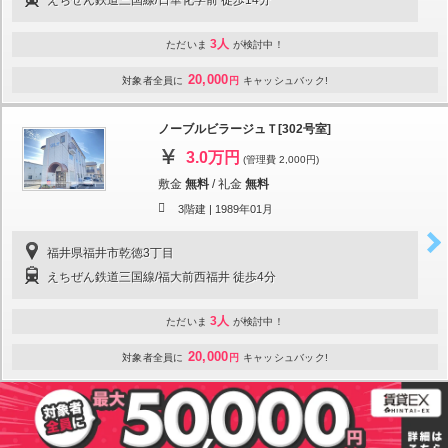
3人
ただいま
が検討中！
20,000
対象者全員に
円
キャッシュバック!
ノーブルビラージュＴ[302号室]
3.0万円
(管理費 2,000円)
敷金
無料
/
礼金
無料
3階建 |
1989年01月
福井県福井市乾徳3丁目
えちぜん鉄道三国線/福大前西福井 徒歩4分
3人
ただいま
が検討中！
20,000
対象者全員に
円
キャッシュバック!