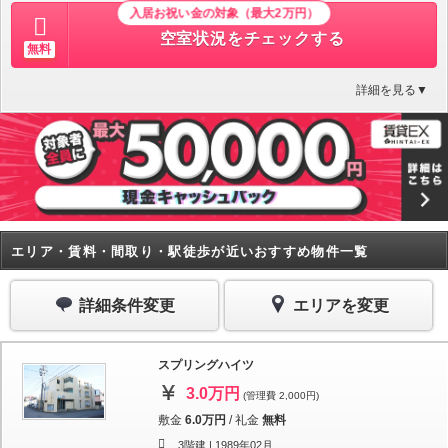
入居お祝い金の対象（最大2万円）
空室状況をチェックする
無料
詳細を見る▼
エリア・賃料・間取り・駅徒歩が近いおすすめ物件一覧
詳細条件変更
エリアを変更
スプリングハイツ
3.0万円
(管理費 2,000円)
敷金
6.0万円
/
礼金
無料
3階建 |
1989年02月