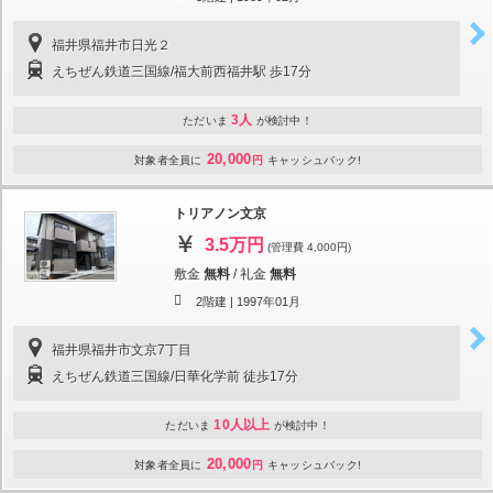
福井県福井市日光２
えちぜん鉄道三国線/福大前西福井駅 歩17分
3人
ただいま
が検討中！
20,000
対象者全員に
円
キャッシュバック!
トリアノン文京
3.5万円
(管理費 4,000円)
敷金
無料
/
礼金
無料
2階建 |
1997年01月
福井県福井市文京7丁目
えちぜん鉄道三国線/日華化学前 徒歩17分
10人以上
ただいま
が検討中！
20,000
対象者全員に
円
キャッシュバック!