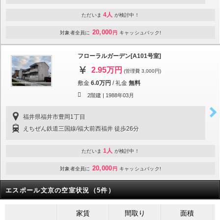
4人
ただいま
が検討中！
20,000
対象者全員に
円
キャッシュバック!
フローラルガーデン[A101号室]
2.95万円
(管理費 3,000円)
敷金
6.0万円
/
礼金
無料
2階建 |
1988年03月
福井県福井市豊岡1丁目
えちぜん鉄道三国線/福大前西福井 徒歩26分
1人
ただいま
が検討中！
20,000
対象者全員に
円
キャッシュバック!
エスポール文京の空室状況（5件）
家賃
間取り
面積