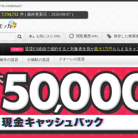
c165fbb5ed17
7,734,752
件 ( 最終更新日：2026/08/07 )
閲覧履歴
保存した検索
お気に入り
(
0件
)
(0件)
賃貸EX経由で成約すると対象者全員が
最大5万円
もらえるキャ
POINT!
クオーレの賃貸
橋市の賃貸
行橋駅の賃貸