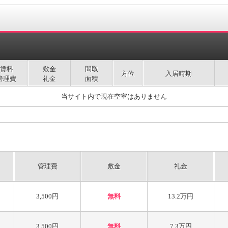
賃料
敷金
間取
方位
入居時期
管理費
礼金
面積
当サイト内で現在空室はありません
管理費
敷金
礼金
3,500円
無料
13.2万円
3,500円
無料
7.3万円