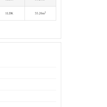
2
1LDK
55.26m