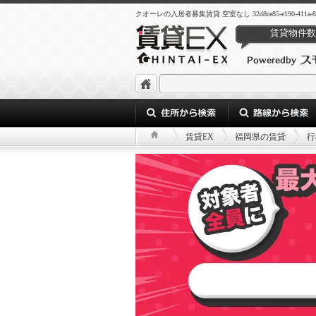
クオーレの入居者募集賃貸 空室なし 32d8ce85-e190-411a-873f-
賃貸物件数
賃貸EX
福岡県の賃貸
行