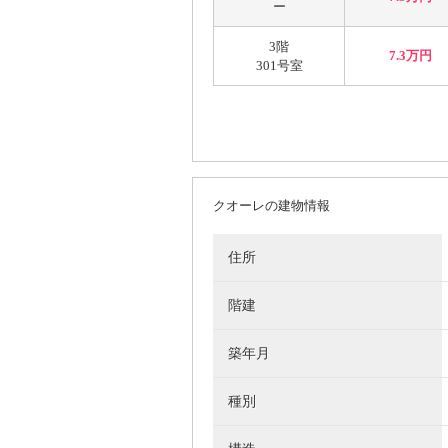
ー
3階
7.3万円
301号室
クオーレの建物情報
住所
階建
築年月
種別