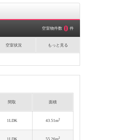
0
空室物件数
件
空室状況
もっと見る
間取
面積
2
1LDK
43.51m
2
1LDK
55.26m