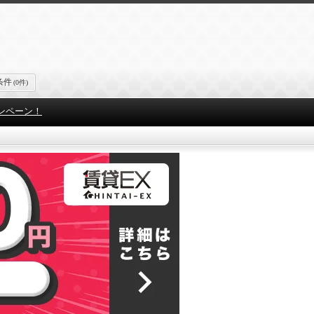
条件
(0件)
ンペーン！