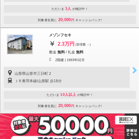
3人
ただいま
が検討中！
20,000
対象者全員に
円
キャッシュバック!
メゾンフセキ
2.3万円
(管理費 －)
敷金
無料
/
礼金
無料
2階建 |
1993年02月
山形県山形市三日町２
ＪＲ奥羽本線/山形駅 歩18分
10人以上
ただいま
が検討中！
20,000
対象者全員に
円
キャッシュバック!