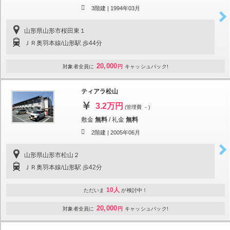
3階建 |
1994年03月
山形県山形市桜田東１
ＪＲ奥羽本線/山形駅 歩44分
20,000
対象者全員に
円
キャッシュバック!
ティアラ松山
3.2万円
(管理費 －)
敷金
無料
/
礼金
無料
2階建 |
2005年06月
山形県山形市松山２
ＪＲ奥羽本線/山形駅 歩42分
10人
ただいま
が検討中！
20,000
対象者全員に
円
キャッシュバック!