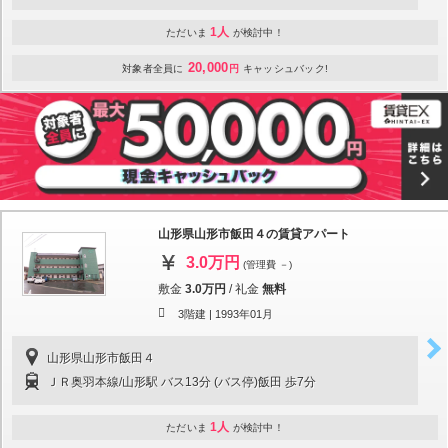
1人
ただいま
が検討中！
20,000
対象者全員に
円
キャッシュバック!
山形県山形市飯田４の賃貸アパート
3.0万円
(管理費 －)
敷金
3.0万円
/
礼金
無料
3階建 |
1993年01月
山形県山形市飯田４
ＪＲ奥羽本線/山形駅 バス13分 (バス停)飯田 歩7分
1人
ただいま
が検討中！