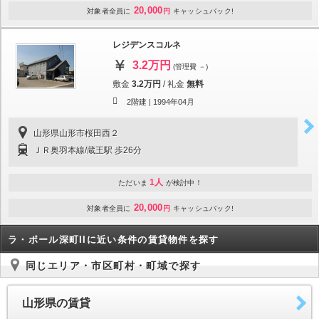
20,000
対象者全員に
円
キャッシュバック!
レジデンスコルネ
3.2万円
(管理費 －)
敷金
3.2万円
/
礼金
無料
2階建 |
1994年04月
山形県山形市桜田西２
ＪＲ奥羽本線/蔵王駅 歩26分
1人
ただいま
が検討中！
20,000
対象者全員に
円
キャッシュバック!
ラ・ポール深町IIに近い条件の賃貸物件を探す
同じエリア・市区町村・町域で探す
山形県の賃貸