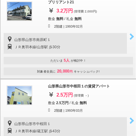
ブリリアント21
3.2万円
(管理費 2,000円)
敷金
無料
/
礼金
無料
2階建 |
1993年02月
山形県山形市南原町１
ＪＲ奥羽本線/山形駅 歩30分
5人
ただいま
が検討中！
20,000
対象者全員に
円
キャッシュバック!
山形県山形市中桜田１の賃貸アパート
2.5万円
(管理費 －)
敷金
2.5万円
/
礼金
無料
2階建 |
1993年03月
山形県山形市中桜田１
ＪＲ奥羽本線/蔵王駅 歩43分