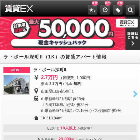
0
0
0
件
件
件
ラ・ポール深町II（1K）の賃貸アパート情報
ラ・ポール深町II
NEW！
2.7万円
（管理費 : 1,000円）
敷金
2.7万円
/
礼金
無料
山形県山形市深町１
山形新幹線/山形駅 歩25分
ＪＲ奥羽本線/山形駅 歩25分
山形新幹線/山形駅 バス10分 (バス停)南舘 歩2分
1K / 18.84m²
10人以上
ただいま
が検討中！
20,000
対象者全員に
円
キャッシュバック!