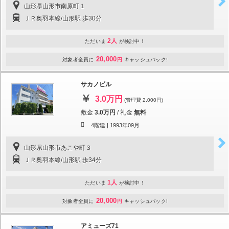
山形県山形市南原町１
ＪＲ奥羽本線/山形駅 歩30分
2人
ただいま
が検討中！
20,000
対象者全員に
円
キャッシュバック!
サカノビル
3.0万円
(管理費 2,000円)
敷金
3.0万円
/
礼金
無料
4階建 |
1993年09月
山形県山形市あこや町３
ＪＲ奥羽本線/山形駅 歩34分
1人
ただいま
が検討中！
20,000
対象者全員に
円
キャッシュバック!
アミューズ71