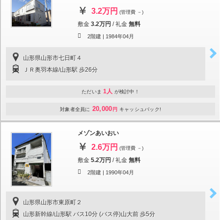
3.2万円
(管理費 －)
敷金
3.2万円
/
礼金
無料
2階建 |
1984年04月
山形県山形市七日町４
ＪＲ奥羽本線/山形駅 歩26分
1人
ただいま
が検討中！
20,000
対象者全員に
円
キャッシュバック!
メゾンあいおい
2.6万円
(管理費 －)
敷金
5.2万円
/
礼金
無料
2階建 |
1990年04月
山形県山形市東原町２
山形新幹線/山形駅 バス10分 (バス停)山大前 歩5分