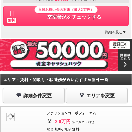
入居お祝い金の対象（最大2万円）
空室状況をチェックする
無料
詳細を見る▼
エリア・賃料・間取り・駅徒歩が近いおすすめ物件一覧
詳細条件変更
エリアを変更
ファッションコーポフォーエム
3.0万円
(管理費 2,000円)
敷金
無料
/
礼金
無料