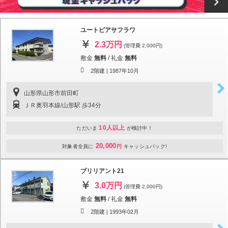
ユートピアサフラワ
2.3万円
(管理費 2,000円)
敷金
無料
/
礼金
無料
2階建 |
1987年10月
山形県山形市前田町
ＪＲ奥羽本線/山形駅 歩34分
10人以上
ただいま
が検討中！
20,000
対象者全員に
円
キャッシュバック!
ブリリアント21
3.0万円
(管理費 2,000円)
敷金
無料
/
礼金
無料
2階建 |
1993年02月