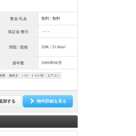
無料
/
無料
敷金/礼金
－/－
保証金/敷引
3DK / 55.66m²
間取 / 面積
2000年08月
築年数
部屋
南向き
バス・トイレ別
エアコン
追加する
物件詳細を見る