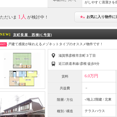
がしやすく清潔さを
1人
ただいま
が検討中！
お気に入り物件に
[NEW]
京町長屋 西棟[C号室]
戸建て感覚が味わえるメゾネットタイプのオススメ物件です！
INT!
滋賀県彦根市京町３丁目
近江鉄道本線/彦根 徒歩9分
6.0万円
賃料
－
共益費
-/地上2階建 / 北東
階層 / 方位
テラスハウス
種別 / 構造