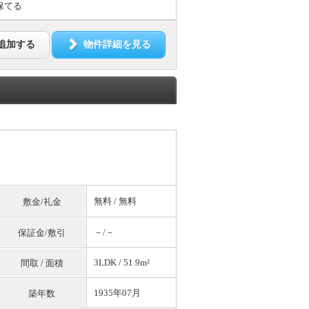
保てる
追加する
物件詳細を見る
無料
/
無料
敷金/礼金
－/－
保証金/敷引
3LDK / 51.9m²
間取 / 面積
1935年07月
築年数