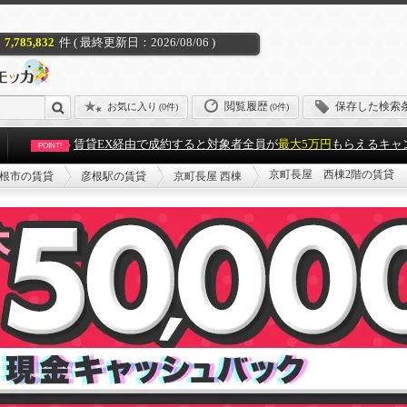
7,785,832
件 ( 最終更新日：2026/08/06 )
閲覧履歴
保存した検索
お気に入り
(
0件
)
(0件)
賃貸EX経由で成約すると対象者全員が
最大5万円
もらえるキャ
POINT!
京町長屋 西棟2階の賃貸
根市の賃貸
彦根駅の賃貸
京町長屋 西棟