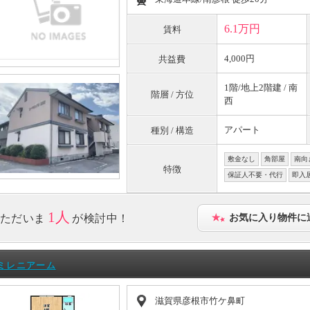
6.1万円
賃料
4,000円
共益費
1階/地上2階建 / 南
階層 / 方位
西
アパート
種別 / 構造
敷金なし
角部屋
南向
特徴
保証人不要・代行
即入
1人
ただいま
が検討中！
お気に入り物件に
ミレニアーム
滋賀県彦根市竹ケ鼻町