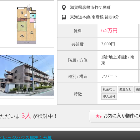
滋賀県彦根市竹ケ鼻町
東海道本線/南彦根 徒歩9分
6.5万円
賃料
3,000円
共益費
2階/地上3階建 / 南
階層 / 方位
東
アパート
種別 / 構造
礼金なし
敷金なし
南
特徴
即入居可
3人
ただいま
が検討中！
お気に入り物件に
ビレッジハウス稲枝１号棟