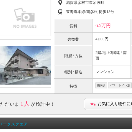
滋賀県彦根市東沼波町
東海道本線/南彦根 徒歩18分
6.5万円
賃料
4,000円
共益費
2階/地上3階建 / 南
階層 / 方位
西
マンション
種別 / 構造
南向き
バス・トイレ別
特徴
1人
ただいま
が検討中！
お気に入り物件に
パークスクエア