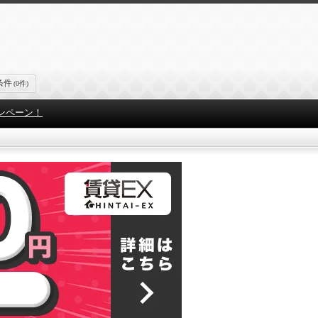
条件
(0件)
ンペーン！