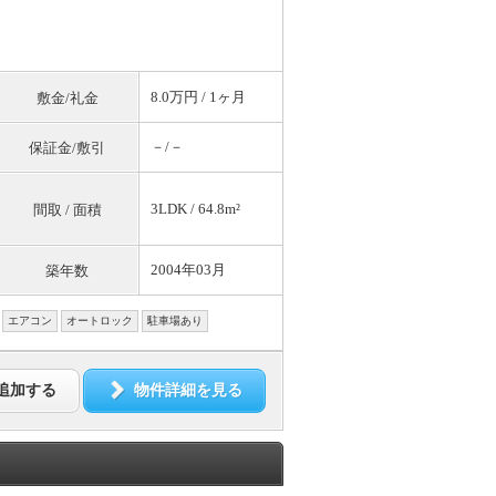
8.0万円 / 1ヶ月
敷金/礼金
－/－
保証金/敷引
3LDK / 64.8m²
間取 / 面積
2004年03月
築年数
エアコン
オートロック
駐車場あり
追加する
物件詳細を見る