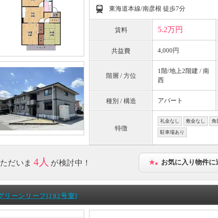
東海道本線/南彦根 徒歩7分
5.2万円
賃料
4,000円
共益費
1階/地上2階建 / 南
階層 / 方位
西
アパート
種別 / 構造
礼金なし
敷金なし
角
特徴
駐車場あり
4人
ただいま
が検討中！
お気に入り物件に
グリーンリーフ[202号室]