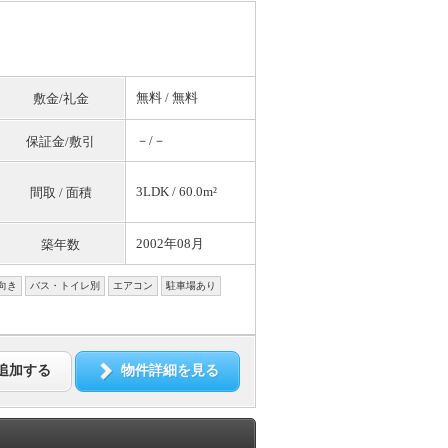
無料
/
無料
敷金/礼金
－/－
保証金/敷引
3LDK / 60.0m²
間取 / 面積
2002年08月
築年数
向き
バス・トイレ別
エアコン
駐車場あり
追加する
物件詳細を見る