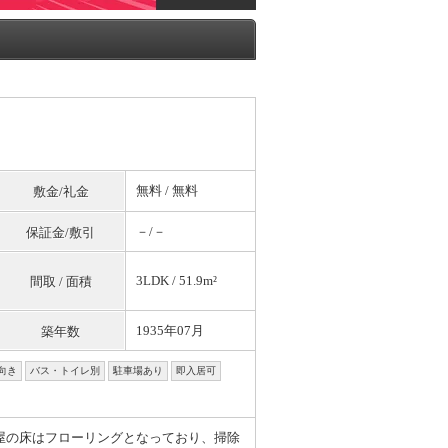
無料
/
無料
敷金/礼金
－/－
保証金/敷引
3LDK / 51.9m²
間取 / 面積
1935年07月
築年数
向き
バス・トイレ別
駐車場あり
即入居可
屋の床はフローリングとなっており、掃除