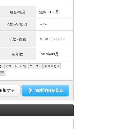
無料
/ 1ヶ月
敷金/礼金
－/－
保証金/敷引
3LDK / 62.68m²
間取 / 面積
1987年09月
築年数
き
バス・トイレ別
エアコン
駐車場あり
居可
追加する
物件詳細を見る