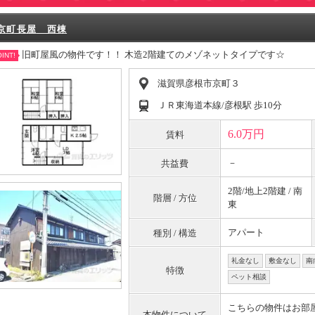
京町長屋 西棟
旧町屋風の物件です！！ 木造2階建てのメゾネットタイプです☆
INT!
滋賀県彦根市京町３
ＪＲ東海道本線/彦根駅 歩10分
6.0万円
賃料
－
共益費
2階/地上2階建 / 南
階層 / 方位
東
アパート
種別 / 構造
礼金なし
敷金なし
南
特徴
ペット相談
こちらの物件はお部
本物件について