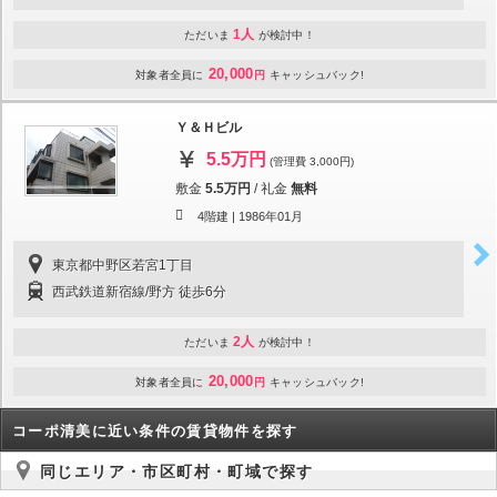
1人
ただいま
が検討中！
20,000
対象者全員に
円
キャッシュバック!
Ｙ＆Ｈビル
5.5万円
(管理費 3,000円)
敷金
5.5万円
/
礼金
無料
4階建 |
1986年01月
東京都中野区若宮1丁目
西武鉄道新宿線/野方 徒歩6分
2人
ただいま
が検討中！
20,000
対象者全員に
円
キャッシュバック!
コーポ清美に近い条件の賃貸物件を探す
同じエリア・市区町村・町域で探す