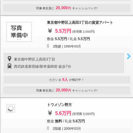
20,000
対象者全員に
円
キャッシュバック!
東京都中野区上高田3丁目の賃貸アパート
5.5万円
(管理費 2,000円)
敷金
5.5万円
/
礼金
5.5万円
2階建 |
1990年03月
東京都中野区上高田3丁目
西武鉄道新宿線/新井薬師前 徒歩7分
8人
ただいま
が検討中！
20,000
対象者全員に
円
キャッシュバック!
トワメゾン野方
5.6万円
(管理費 3,000円)
敷金
無料
/
礼金
5.6万円
2階建 |
2008年03月