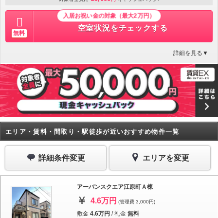
入居お祝い金の対象（最大2万円）
空室状況をチェックする
無料
詳細を見る▼
エリア・賃料・間取り・駅徒歩が近いおすすめ物件一覧
詳細条件変更
エリアを変更
アーバンスクエア江原町Ａ棟
4.6万円
(管理費 3,000円)
敷金
4.6万円
/
礼金
無料