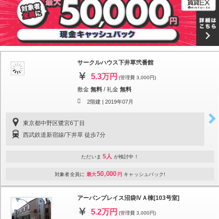
サークルハウス下井草弐番館
5.3万円
(管理費 3,000円)
敷金
無料
/
礼金
無料
2階建 |
2019年07月
東京都中野区鷺宮6丁目
西武鉄道新宿線/下井草 徒歩7分
5人
ただいま
が検討中！
50,000
対象者全員に
最大
円
キャッシュバック!
アーバンプレイス沼袋ⅣＡ棟[103号室]
5.2万円
(管理費 3,000円)