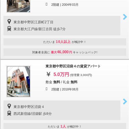
2階建 |
2004年03月
東京都中野区江原町2丁目
東京都大江戸線/新江古田 徒歩7分
10人以上
ただいま
が検討中！
46,000
対象者全員に
最大
円
キャッシュバック!
東京都中野区沼袋４の賃貸アパート
5.0万円
(管理費 3,000円)
敷金
無料
/
礼金
無料
2階建 |
2018年08月
東京都中野区沼袋４
西武新宿線/沼袋駅 歩8分
1人
ただいま
が検討中！