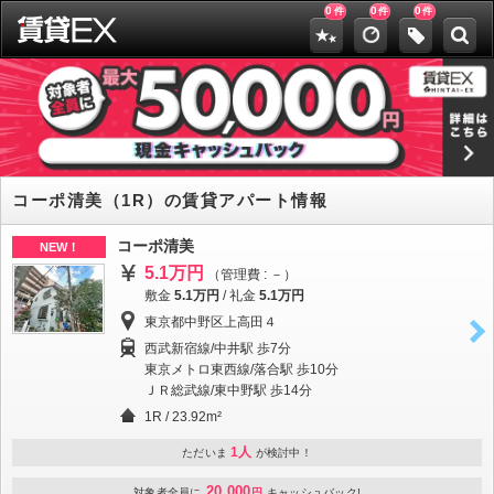
0
0
0
件
件
件
コーポ清美（1R）の賃貸アパート情報
コーポ清美
NEW！
5.1万円
（管理費 : －）
敷金
5.1万円
/
礼金
5.1万円
東京都中野区上高田４
西武新宿線/中井駅 歩7分
東京メトロ東西線/落合駅 歩10分
ＪＲ総武線/東中野駅 歩14分
1R / 23.92m²
1人
ただいま
が検討中！
20,000
対象者全員に
円
キャッシュバック!