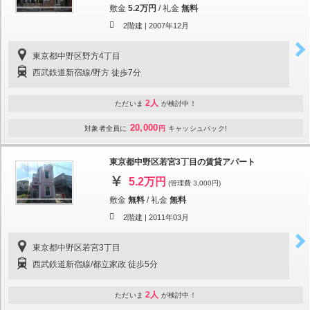
敷金
5.2万円
/
礼金
無料
2階建 |
2007年12月
東京都中野区野方4丁目
西武鉄道新宿線/野方 徒歩7分
2人
ただいま
が検討中！
20,000
対象者全員に
円
キャッシュバック!
東京都中野区若宮3丁目の賃貸アパート
5.2万円
(管理費 3,000円)
敷金
無料
/
礼金
無料
2階建 |
2011年03月
東京都中野区若宮3丁目
西武鉄道新宿線/都立家政 徒歩5分
2人
ただいま
が検討中！