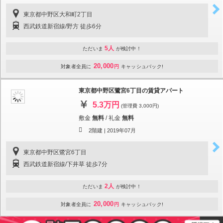
東京都中野区大和町2丁目
西武鉄道新宿線/野方 徒歩6分
5人
ただいま
が検討中！
20,000
対象者全員に
円
キャッシュバック!
東京都中野区鷺宮6丁目の賃貸アパート
5.3万円
(管理費 3,000円)
敷金
無料
/
礼金
無料
2階建 |
2019年07月
東京都中野区鷺宮6丁目
西武鉄道新宿線/下井草 徒歩7分
2人
ただいま
が検討中！
20,000
対象者全員に
円
キャッシュバック!