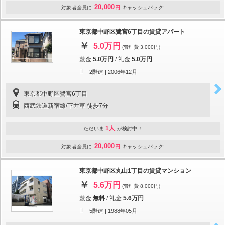
20,000
対象者全員に
円
キャッシュバック!
東京都中野区鷺宮6丁目の賃貸アパート
5.0万円
(管理費 3,000円)
敷金
5.0万円
/
礼金
5.0万円
2階建 |
2006年12月
東京都中野区鷺宮6丁目
西武鉄道新宿線/下井草 徒歩7分
1人
ただいま
が検討中！
20,000
対象者全員に
円
キャッシュバック!
東京都中野区丸山1丁目の賃貸マンション
5.6万円
(管理費 8,000円)
敷金
無料
/
礼金
5.6万円
5階建 |
1988年05月