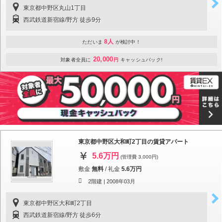
東京都中野区丸山1丁目
西武鉄道新宿線/野方 徒歩9分
8人
ただいま
が検討中！
20,000
対象者全員に
円
キャッシュバック!
東京都中野区大和町2丁目の賃貸アパート
5.6万円
(管理費 3,000円)
敷金
無料
/
礼金
5.6万円
2階建 |
2008年03月
東京都中野区大和町2丁目
西武鉄道新宿線/野方 徒歩6分